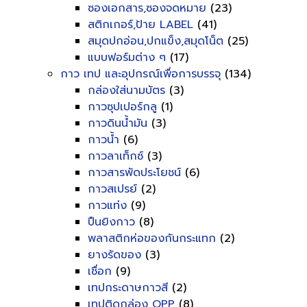
ซองเอกสาร,ซองจดหมาย
(23)
สติกเกอร์,ป้าย LABEL
(41)
สมุดปกอ่อน,ปกแข็ง,สมุดโน็ต
(25)
แบบฟอร์มต่าง ๆ
(17)
กาว เทป และอุปกรณ์เพื่อการบรรจุ
(134)
กล่องใส่นามบัตร
(3)
กาวซุปเปอร์กลู
(1)
กาวดินน้ำมัน
(3)
กาวน้ำ
(6)
กาวลาเท็กซ์
(3)
กาวสารพัดประโยชน์
(6)
กาวสเปรย์
(2)
กาวแท่ง
(9)
ปืนยิงกาว
(8)
พลาสติกห่อของกันกระแทก
(2)
ยางรัดของ
(3)
เชื่อก
(9)
เทปกระดาษกาวสี
(2)
เทปติดกล่อง OPP
(8)