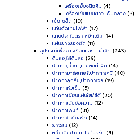
เครื่องเย็บชนิดคีม
(4)
เครื่องเย็บแขนยาว เย็บกลาง
(3)
เบ็ดเตล็ด
(10)
แท่นตัดเทปไฟฟ้า
(17)
แท่นประทับตรา หมึกเติม
(14)
แผ่นยางรองตัด
(11)
อุปกรณ์เพื่อการเขียนและลบคำผิด
(243)
ดินสอ,ไส้ดินสอ
(29)
ปากกา,น้ำยา,เทปลบคำผิด
(14)
ปากกามาร์คเกอร์,ปากกาเคมี
(40)
ปากกาลูกลื่น,ปากกาเจล
(19)
ปากกาหัวเข็ม
(5)
ปากกาเขียนแผ่นใส/ซีดี
(20)
ปากกาเน้นข้อความ
(12)
ปากกาเพนท์
(31)
ปากกาไวท์บอร์ด
(14)
ยางลบ
(12)
หมึกเติมปากกาไวท์บอร์ด
(8)