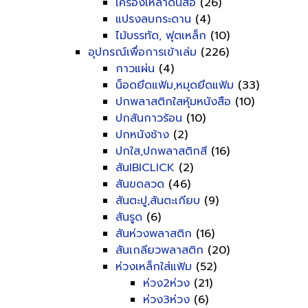
เครื่องเหลาดินสอ
(26)
แปรงลบกระดาน
(4)
ไม้บรรทัด, ฟุตเหล็ก
(10)
อุปกรณ์เพื่อการเข้าเล่ม
(226)
กาวแผ่น
(4)
น็อดยึดแฟ้ม,หมุดยึดแฟ้ม
(33)
ปกพลาสติกใสหุ้มหนังสือ
(10)
ปกสันกาวร้อน
(10)
ปกหนังช้าง
(2)
ปกใส,ปกพลาสติกสี
(16)
สันIBICLICK
(2)
สันขดลวด
(46)
สันตะปู,สันตะเกียบ
(9)
สันรูด
(6)
สันห่วงพลาสติก
(16)
สันเกลียวพลาสติก
(20)
ห่วงเหล็กใส่แฟ้ม
(52)
ห่วง2ห่วง
(21)
ห่วง3ห่วง
(6)