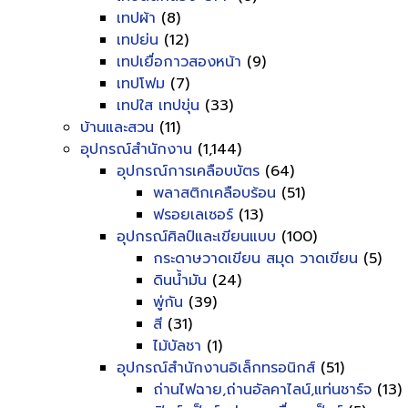
เทปผ้า
(8)
เทปย่น
(12)
เทปเยื่อกาวสองหน้า
(9)
เทปโฟม
(7)
เทปใส เทปขุ่น
(33)
บ้านและสวน
(11)
อุปกรณ์สำนักงาน
(1,144)
อุปกรณ์การเคลือบบัตร
(64)
พลาสติกเคลือบร้อน
(51)
ฟรอยเลเซอร์
(13)
อุปกรณ์ศิลป์และเขียนแบบ
(100)
กระดาษวาดเขียน สมุด วาดเขียน
(5)
ดินน้ำมัน
(24)
พู่กัน
(39)
สี
(31)
ไม้บัลชา
(1)
อุปกรณ์สำนักงานอิเล็กทรอนิกส์
(51)
ถ่านไฟฉาย,ถ่านอัลคาไลน์,แท่นชาร์จ
(13)