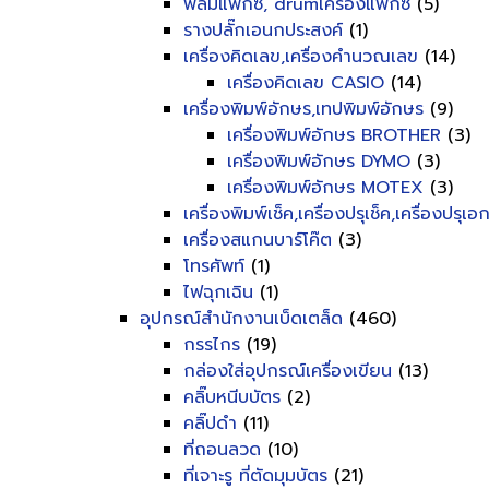
ฟิลม์แฟ็กซ์, drumเครื่องแฟ็กซ์
(5)
รางปลั๊กเอนกประสงค์
(1)
เครื่องคิดเลข,เครื่องคำนวณเลข
(14)
เครื่องคิดเลข CASIO
(14)
เครื่องพิมพ์อักษร,เทปพิมพ์อักษร
(9)
เครื่องพิมพ์อักษร BROTHER
(3)
เครื่องพิมพ์อักษร DYMO
(3)
เครื่องพิมพ์อักษร MOTEX
(3)
เครื่องพิมพ์เช็ค,เครื่องปรุเช็ค,เครื่องปรุเ
เครื่องสแกนบาร์โค๊ต
(3)
โทรศัพท์
(1)
ไฟฉุกเฉิน
(1)
อุปกรณ์สำนักงานเบ็ดเตล็ด
(460)
กรรไกร
(19)
กล่องใส่อุปกรณ์เครื่องเขียน
(13)
คลิ๊บหนีบบัตร
(2)
คลิ๊ปดำ
(11)
ที่ถอนลวด
(10)
ที่เจาะรู ที่ตัดมุมบัตร
(21)