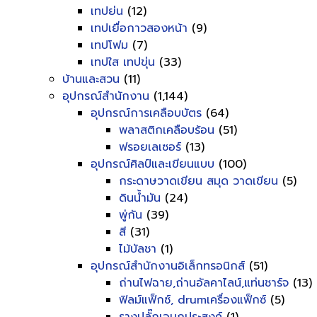
เทปย่น
(12)
เทปเยื่อกาวสองหน้า
(9)
เทปโฟม
(7)
เทปใส เทปขุ่น
(33)
บ้านและสวน
(11)
อุปกรณ์สำนักงาน
(1,144)
อุปกรณ์การเคลือบบัตร
(64)
พลาสติกเคลือบร้อน
(51)
ฟรอยเลเซอร์
(13)
อุปกรณ์ศิลป์และเขียนแบบ
(100)
กระดาษวาดเขียน สมุด วาดเขียน
(5)
ดินน้ำมัน
(24)
พู่กัน
(39)
สี
(31)
ไม้บัลชา
(1)
อุปกรณ์สำนักงานอิเล็กทรอนิกส์
(51)
ถ่านไฟฉาย,ถ่านอัลคาไลน์,แท่นชาร์จ
(13)
ฟิลม์แฟ็กซ์, drumเครื่องแฟ็กซ์
(5)