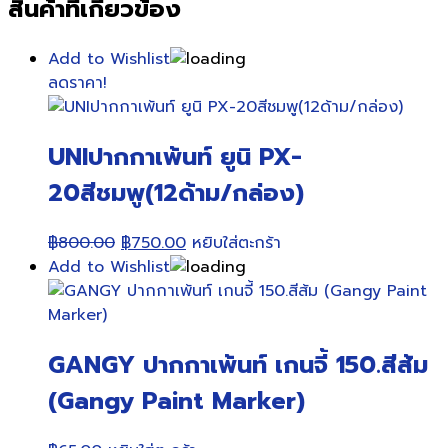
สินค้าที่เกี่ยวข้อง
Add to Wishlist
ลดราคา!
UNIปากกาเพ้นท์ ยูนิ PX-
20สีชมพู(12ด้าม/กล่อง)
Original
Current
฿
800.00
฿
750.00
หยิบใส่ตะกร้า
price
price
Add to Wishlist
was:
is:
฿800.00.
฿750.00.
GANGY ปากกาเพ้นท์ เกนจี้ 150.สีส้ม
(Gangy Paint Marker)