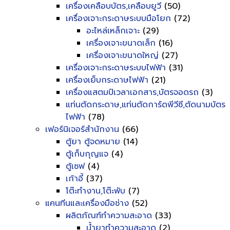
เครื่องเคลือบบัตร,เคลือบยูวี
(50)
เครื่องเจาะกระดาษระบบมือโยก
(72)
อะไหล่เหล็กเจาะ
(29)
เครื่องเจาะขนาดเล็ก
(16)
เครื่องเจาะขนาดใหญ่
(27)
เครื่องเจาะกระดาษระบบไฟฟ้า
(31)
เครื่องเย็บกระดาษไฟฟ้า
(21)
เครื่องแสตมป์เวลาเอกสาร,บัตรจอดรถ
(3)
แท่นตัดกระดาษ,แท่นตัดการ์ดพีวีซี,ตัดนามบัตร
ไฟฟ้า
(78)
เฟอร์นิเจอร์สำนักงาน
(66)
ตู้ยา ตู้จดหมาย
(14)
ตู้เก็บกุญแจ
(4)
ตู้เซฟ
(4)
เก้าอี้
(37)
โต๊ะทำงาน,โต๊ะพับ
(7)
แคนทีนและเครื่องมือช่าง
(52)
ผลิตภัณฑ์ทำความสะอาด
(33)
น้ำยาทำความสะอาด
(2)