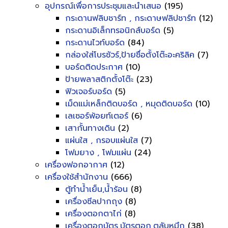
อุปกรณ์เพื่อการประชุมและนำเสนอ
(195)
กระดานฟลิบชาร์ท , กระดาษฟลิปชาร์ท
(12)
กระดานอิเล็กทรอนิกส์บอร์ด
(5)
กระดานไวท์บอร์ด
(84)
กล่องใส่โบรชัวร์,ป้ายชื่อตั้งโต๊ะอะคริลิค
(7)
บอร์ดติดประกาศ
(10)
ป้ายพลาสติกตั้งโต๊ะ
(23)
ฟิวเจอร์บอร์ด
(5)
เม็ดแม่เหล็กติดบอร์ด , หมุดติดบอร์ด
(10)
เลเซอร์พ้อยท์เตอร์
(6)
เสากั้นทางเดิน
(2)
แผ่นใส , กรอบแผ่นใส
(7)
โฟมยาง , โฟมแผ่น
(24)
เครื่องฟอกอากาศ
(12)
เครื่องใช้สำนักงาน
(666)
ตู้ทำน้ำเย็น,น้ำร้อน
(8)
เครื่องซีลปากถุง
(8)
เครื่องตอกตาไก่
(8)
เครื่องตอกบัตร,บัตรตอก,ตลับหมึก
(38)