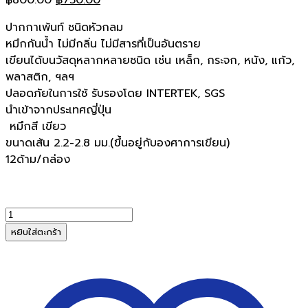
price
price
ปากกาเพ้นท์ ชนิดหัวกลม
was:
is:
หมึกกันน้ำ ไม่มีกลิ่น ไม่มีสารที่เป็นอันตราย
฿800.00.
฿750.00.
เขียนได้บนวัสดุหลากหลายชนิด เช่น เหล็ก, กระจก, หนัง, แก้ว,
พลาสติก, ฯลฯ
ปลอดภัยในการใช้ รับรองโดย INTERTEK, SGS
นำเข้าจากประเทศญี่ปุ่น
หมึกสี เขียว
ขนาดเส้น 2.2-2.8 มม.(ขึ้นอยู่กับองศาการเขียน)
12ด้าม/กล่อง
จำนวน
UNIปากกา
หยิบใส่ตะกร้า
เพ้นท์
ยูนิ
PX-
20สี