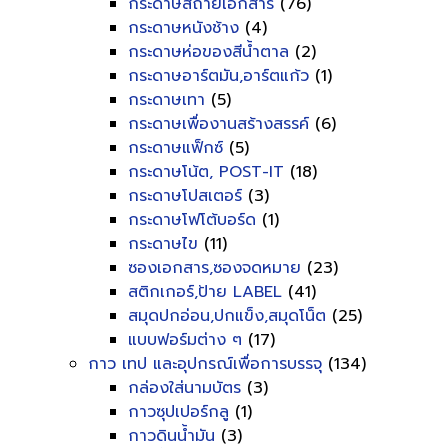
กระดาษสีถ่ายเอกสาร
(76)
กระดาษหนังช้าง
(4)
กระดาษห่อของสีน้ำตาล
(2)
กระดาษอาร์ตมัน,อาร์ตแก้ว
(1)
กระดาษเทา
(5)
กระดาษเพื่องานสร้างสรรค์
(6)
กระดาษแฟ็กซ์
(5)
กระดาษโน้ต, POST-IT
(18)
กระดาษโปสเตอร์
(3)
กระดาษโฟโต้บอร์ด
(1)
กระดาษไข
(11)
ซองเอกสาร,ซองจดหมาย
(23)
สติกเกอร์,ป้าย LABEL
(41)
สมุดปกอ่อน,ปกแข็ง,สมุดโน็ต
(25)
แบบฟอร์มต่าง ๆ
(17)
กาว เทป และอุปกรณ์เพื่อการบรรจุ
(134)
กล่องใส่นามบัตร
(3)
กาวซุปเปอร์กลู
(1)
กาวดินน้ำมัน
(3)