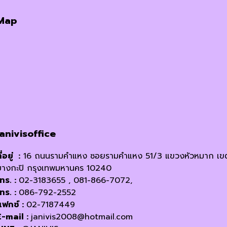
Map
janivisoffice
ี่อยู่ :
16 ถนนรามคำแหง ซอยรามคำแหง 51/3 แขวงหัวหมาก เข
บางกะปิ กรุงเทพมหานคร 10240
โทร. :
02-3183655 , 081-866-7072,
โทร. :
086-792-2552
แฟกซ์ :
02-7187449
E-mail :
janivis2008@hotmail.com