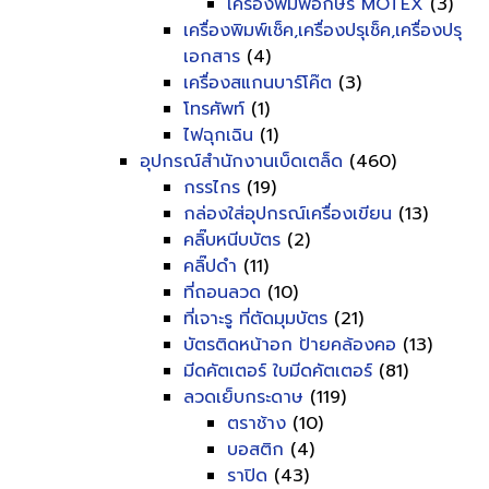
เครื่องพิมพ์อักษร MOTEX
(3)
เครื่องพิมพ์เช็ค,เครื่องปรุเช็ค,เครื่องปรุ
เอกสาร
(4)
เครื่องสแกนบาร์โค๊ต
(3)
โทรศัพท์
(1)
ไฟฉุกเฉิน
(1)
อุปกรณ์สำนักงานเบ็ดเตล็ด
(460)
กรรไกร
(19)
กล่องใส่อุปกรณ์เครื่องเขียน
(13)
คลิ๊บหนีบบัตร
(2)
คลิ๊ปดำ
(11)
ที่ถอนลวด
(10)
ที่เจาะรู ที่ตัดมุมบัตร
(21)
บัตรติดหน้าอก ป้ายคล้องคอ
(13)
มีดคัตเตอร์ ใบมีดคัตเตอร์
(81)
ลวดเย็บกระดาษ
(119)
ตราช้าง
(10)
บอสติก
(4)
ราปิด
(43)