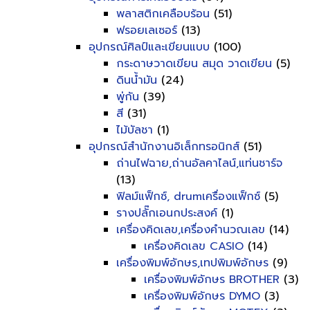
พลาสติกเคลือบร้อน
(51)
ฟรอยเลเซอร์
(13)
อุปกรณ์ศิลป์และเขียนแบบ
(100)
กระดาษวาดเขียน สมุด วาดเขียน
(5)
ดินน้ำมัน
(24)
พู่กัน
(39)
สี
(31)
ไม้บัลชา
(1)
อุปกรณ์สำนักงานอิเล็กทรอนิกส์
(51)
ถ่านไฟฉาย,ถ่านอัลคาไลน์,แท่นชาร์จ
(13)
ฟิลม์แฟ็กซ์, drumเครื่องแฟ็กซ์
(5)
รางปลั๊กเอนกประสงค์
(1)
เครื่องคิดเลข,เครื่องคำนวณเลข
(14)
เครื่องคิดเลข CASIO
(14)
เครื่องพิมพ์อักษร,เทปพิมพ์อักษร
(9)
เครื่องพิมพ์อักษร BROTHER
(3)
เครื่องพิมพ์อักษร DYMO
(3)