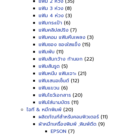
แฟ้ม 2 ห่วง
(35)
แฟ้ม 3 ห่วง
(8)
แฟ้ม 4 ห่วง
(3)
แฟ้มกระเป๋า
(6)
แฟ้มคลิปสปริง
(7)
แฟ้มคอม แฟ้มหีบเพลง
(3)
แฟ้มซอง ซองใสแข็ง
(15)
แฟ้มพับ
(11)
แฟ้มสันกว้าง ก้านยก
(22)
แฟ้มสันรูด
(5)
แฟ้มหนีบ แฟ้มเจาะ
(21)
แฟ้มเสนอเซ็นต์
(12)
แฟ้มแขวน
(6)
แฟ้มโชว์เอกสาร
(20)
แฟ้มใส่นามบัตร
(11)
ไอที & หมึกพิมพ์
(20)
ผลิตภัณฑ์สำหรับคอมพิวเตอร์
(11)
ผ้าหมึกเครื่องพิมพ์ ,พิมพ์ดีด
(9)
EPSON
(7)