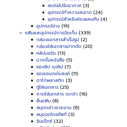
สเปรย์ปรับอากาศ
(3)
อุปกรณ์ทำความสะอาด
(24)
อุปกรณ์สำหรับห้องแคนทีน
(4)
อุปกรณ์ช่าง
(19)
แฟ้มและอุปกรณ์การจัดเก็บ
(339)
กล่องเอกสารสำเร็จรูป
(2)
กล่องใส่เอกสารปากตัด
(20)
คลิปบอร์ด
(13)
ฉากกั้นหนังสือ
(5)
ซองซิป ถุงซิป
(7)
ซองเอนกประสงค์
(11)
ตาไก่พลาสติก
(3)
ตู้ใส่เอกสาร
(25)
ถาดใส่เอกสาร ตะกร้า
(16)
ลิ้นแฟ้ม
(8)
สมุดกล่าวรายงาน
(8)
สมุดจดโทรศัพท์
(3)
อินเด็กซ์
(32)