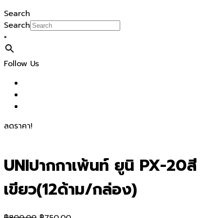
Search
Search
×
Follow Us
ลดราคา!
UNIปากกาเพ้นท์ ยูนิ PX-20สี
เขียว(12ด้าม/กล่อง)
Original
Current
฿
800.00
฿
750.00