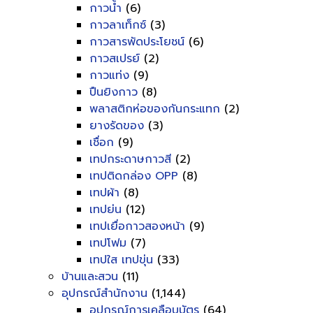
กาวน้ำ
(6)
กาวลาเท็กซ์
(3)
กาวสารพัดประโยชน์
(6)
กาวสเปรย์
(2)
กาวแท่ง
(9)
ปืนยิงกาว
(8)
พลาสติกห่อของกันกระแทก
(2)
ยางรัดของ
(3)
เชื่อก
(9)
เทปกระดาษกาวสี
(2)
เทปติดกล่อง OPP
(8)
เทปผ้า
(8)
เทปย่น
(12)
เทปเยื่อกาวสองหน้า
(9)
เทปโฟม
(7)
เทปใส เทปขุ่น
(33)
บ้านและสวน
(11)
อุปกรณ์สำนักงาน
(1,144)
อุปกรณ์การเคลือบบัตร
(64)