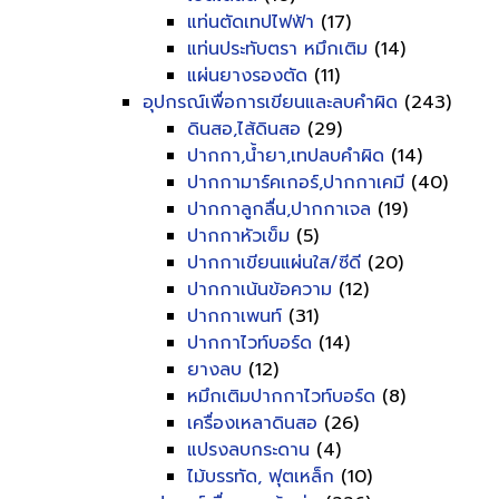
แท่นตัดเทปไฟฟ้า
(17)
แท่นประทับตรา หมึกเติม
(14)
แผ่นยางรองตัด
(11)
อุปกรณ์เพื่อการเขียนและลบคำผิด
(243)
ดินสอ,ไส้ดินสอ
(29)
ปากกา,น้ำยา,เทปลบคำผิด
(14)
ปากกามาร์คเกอร์,ปากกาเคมี
(40)
ปากกาลูกลื่น,ปากกาเจล
(19)
ปากกาหัวเข็ม
(5)
ปากกาเขียนแผ่นใส/ซีดี
(20)
ปากกาเน้นข้อความ
(12)
ปากกาเพนท์
(31)
ปากกาไวท์บอร์ด
(14)
ยางลบ
(12)
หมึกเติมปากกาไวท์บอร์ด
(8)
เครื่องเหลาดินสอ
(26)
แปรงลบกระดาน
(4)
ไม้บรรทัด, ฟุตเหล็ก
(10)