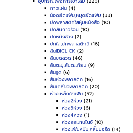
อุปกรณ์เพื่อการเข้าเล่ม
(226)
กาวแผ่น
(4)
น็อดยึดแฟ้ม,หมุดยึดแฟ้ม
(33)
ปกพลาสติกใสหุ้มหนังสือ
(10)
ปกสันกาวร้อน
(10)
ปกหนังช้าง
(2)
ปกใส,ปกพลาสติกสี
(16)
สันIBICLICK
(2)
สันขดลวด
(46)
สันตะปู,สันตะเกียบ
(9)
สันรูด
(6)
สันห่วงพลาสติก
(16)
สันเกลียวพลาสติก
(20)
ห่วงเหล็กใส่แฟ้ม
(52)
ห่วง2ห่วง
(21)
ห่วง3ห่วง
(6)
ห่วง4ห่วง
(1)
ห่วงออแกนไนซ์
(10)
ห่วงแฟ้มหนีบ,คลิ๊บบอร์ด
(14)