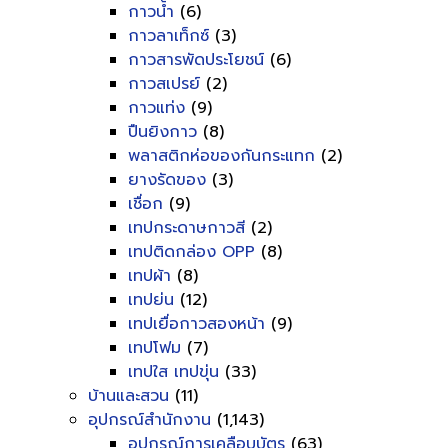
กาวน้ำ
(6)
กาวลาเท็กซ์
(3)
กาวสารพัดประโยชน์
(6)
กาวสเปรย์
(2)
กาวแท่ง
(9)
ปืนยิงกาว
(8)
พลาสติกห่อของกันกระแทก
(2)
ยางรัดของ
(3)
เชื่อก
(9)
เทปกระดาษกาวสี
(2)
เทปติดกล่อง OPP
(8)
เทปผ้า
(8)
เทปย่น
(12)
เทปเยื่อกาวสองหน้า
(9)
เทปโฟม
(7)
เทปใส เทปขุ่น
(33)
บ้านและสวน
(11)
อุปกรณ์สำนักงาน
(1,143)
อุปกรณ์การเคลือบบัตร
(63)