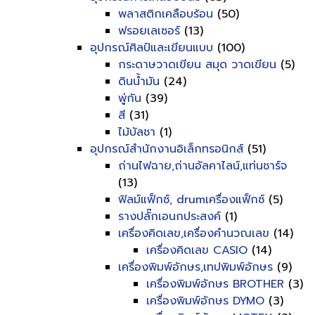
พลาสติกเคลือบร้อน
(50)
ฟรอยเลเซอร์
(13)
อุปกรณ์ศิลป์และเขียนแบบ
(100)
กระดาษวาดเขียน สมุด วาดเขียน
(5)
ดินน้ำมัน
(24)
พู่กัน
(39)
สี
(31)
ไม้บัลชา
(1)
อุปกรณ์สำนักงานอิเล็กทรอนิกส์
(51)
ถ่านไฟฉาย,ถ่านอัลคาไลน์,แท่นชาร์จ
(13)
ฟิลม์แฟ็กซ์, drumเครื่องแฟ็กซ์
(5)
รางปลั๊กเอนกประสงค์
(1)
เครื่องคิดเลข,เครื่องคำนวณเลข
(14)
เครื่องคิดเลข CASIO
(14)
เครื่องพิมพ์อักษร,เทปพิมพ์อักษร
(9)
เครื่องพิมพ์อักษร BROTHER
(3)
เครื่องพิมพ์อักษร DYMO
(3)