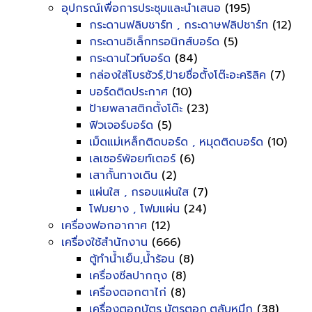
อุปกรณ์เพื่อการประชุมและนำเสนอ
(195)
กระดานฟลิบชาร์ท , กระดาษฟลิปชาร์ท
(12)
กระดานอิเล็กทรอนิกส์บอร์ด
(5)
กระดานไวท์บอร์ด
(84)
กล่องใส่โบรชัวร์,ป้ายชื่อตั้งโต๊ะอะคริลิค
(7)
บอร์ดติดประกาศ
(10)
ป้ายพลาสติกตั้งโต๊ะ
(23)
ฟิวเจอร์บอร์ด
(5)
เม็ดแม่เหล็กติดบอร์ด , หมุดติดบอร์ด
(10)
เลเซอร์พ้อยท์เตอร์
(6)
เสากั้นทางเดิน
(2)
แผ่นใส , กรอบแผ่นใส
(7)
โฟมยาง , โฟมแผ่น
(24)
เครื่องฟอกอากาศ
(12)
เครื่องใช้สำนักงาน
(666)
ตู้ทำน้ำเย็น,น้ำร้อน
(8)
เครื่องซีลปากถุง
(8)
เครื่องตอกตาไก่
(8)
เครื่องตอกบัตร,บัตรตอก,ตลับหมึก
(38)