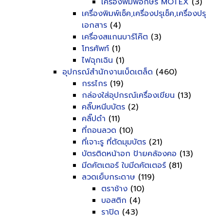
เครื่องพิมพ์อักษร MOTEX
(3)
เครื่องพิมพ์เช็ค,เครื่องปรุเช็ค,เครื่องปรุ
เอกสาร
(4)
เครื่องสแกนบาร์โค๊ต
(3)
โทรศัพท์
(1)
ไฟฉุกเฉิน
(1)
อุปกรณ์สำนักงานเบ็ดเตล็ด
(460)
กรรไกร
(19)
กล่องใส่อุปกรณ์เครื่องเขียน
(13)
คลิ๊บหนีบบัตร
(2)
คลิ๊ปดำ
(11)
ที่ถอนลวด
(10)
ที่เจาะรู ที่ตัดมุมบัตร
(21)
บัตรติดหน้าอก ป้ายคล้องคอ
(13)
มีดคัตเตอร์ ใบมีดคัตเตอร์
(81)
ลวดเย็บกระดาษ
(119)
ตราช้าง
(10)
บอสติก
(4)
ราปิด
(43)