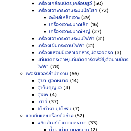
เครื่องเคลือบบัตร,เคลือบยูวี
(50)
เครื่องเจาะกระดาษระบบมือโยก
(72)
อะไหล่เหล็กเจาะ
(29)
เครื่องเจาะขนาดเล็ก
(16)
เครื่องเจาะขนาดใหญ่
(27)
เครื่องเจาะกระดาษระบบไฟฟ้า
(31)
เครื่องเย็บกระดาษไฟฟ้า
(21)
เครื่องแสตมป์เวลาเอกสาร,บัตรจอดรถ
(3)
แท่นตัดกระดาษ,แท่นตัดการ์ดพีวีซี,ตัดนามบัตร
ไฟฟ้า
(78)
เฟอร์นิเจอร์สำนักงาน
(66)
ตู้ยา ตู้จดหมาย
(14)
ตู้เก็บกุญแจ
(4)
ตู้เซฟ
(4)
เก้าอี้
(37)
โต๊ะทำงาน,โต๊ะพับ
(7)
แคนทีนและเครื่องมือช่าง
(52)
ผลิตภัณฑ์ทำความสะอาด
(33)
น้ำยาทำความสะอาด
(2)