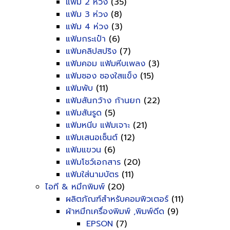
แฟ้ม 2 ห่วง
(35)
แฟ้ม 3 ห่วง
(8)
แฟ้ม 4 ห่วง
(3)
แฟ้มกระเป๋า
(6)
แฟ้มคลิปสปริง
(7)
แฟ้มคอม แฟ้มหีบเพลง
(3)
แฟ้มซอง ซองใสแข็ง
(15)
แฟ้มพับ
(11)
แฟ้มสันกว้าง ก้านยก
(22)
แฟ้มสันรูด
(5)
แฟ้มหนีบ แฟ้มเจาะ
(21)
แฟ้มเสนอเซ็นต์
(12)
แฟ้มแขวน
(6)
แฟ้มโชว์เอกสาร
(20)
แฟ้มใส่นามบัตร
(11)
ไอที & หมึกพิมพ์
(20)
ผลิตภัณฑ์สำหรับคอมพิวเตอร์
(11)
ผ้าหมึกเครื่องพิมพ์ ,พิมพ์ดีด
(9)
EPSON
(7)