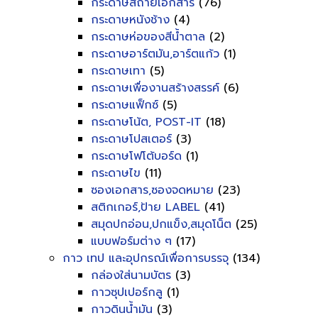
กระดาษสีถ่ายเอกสาร
(76)
กระดาษหนังช้าง
(4)
กระดาษห่อของสีน้ำตาล
(2)
กระดาษอาร์ตมัน,อาร์ตแก้ว
(1)
กระดาษเทา
(5)
กระดาษเพื่องานสร้างสรรค์
(6)
กระดาษแฟ็กซ์
(5)
กระดาษโน้ต, POST-IT
(18)
กระดาษโปสเตอร์
(3)
กระดาษโฟโต้บอร์ด
(1)
กระดาษไข
(11)
ซองเอกสาร,ซองจดหมาย
(23)
สติกเกอร์,ป้าย LABEL
(41)
สมุดปกอ่อน,ปกแข็ง,สมุดโน็ต
(25)
แบบฟอร์มต่าง ๆ
(17)
กาว เทป และอุปกรณ์เพื่อการบรรจุ
(134)
กล่องใส่นามบัตร
(3)
กาวซุปเปอร์กลู
(1)
กาวดินน้ำมัน
(3)