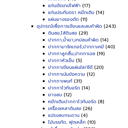
แท่นตัดเทปไฟฟ้า
(17)
แท่นประทับตรา หมึกเติม
(14)
แผ่นยางรองตัด
(11)
อุปกรณ์เพื่อการเขียนและลบคำผิด
(243)
ดินสอ,ไส้ดินสอ
(29)
ปากกา,น้ำยา,เทปลบคำผิด
(14)
ปากกามาร์คเกอร์,ปากกาเคมี
(40)
ปากกาลูกลื่น,ปากกาเจล
(19)
ปากกาหัวเข็ม
(5)
ปากกาเขียนแผ่นใส/ซีดี
(20)
ปากกาเน้นข้อความ
(12)
ปากกาเพนท์
(31)
ปากกาไวท์บอร์ด
(14)
ยางลบ
(12)
หมึกเติมปากกาไวท์บอร์ด
(8)
เครื่องเหลาดินสอ
(26)
แปรงลบกระดาน
(4)
ไม้บรรทัด, ฟุตเหล็ก
(10)