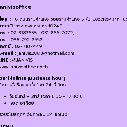
janivisoffice
ี่อยู่ :
16 ถนนรามคำแหง ซอยรามคำแหง 51/3 แขวงหัวหมาก เข
บางกะปิ กรุงเทพมหานคร 10240
โทร. :
02-3183655 , 081-866-7072,
โทร. :
086-792-2552
แฟกซ์ :
02-7187449
E-mail :
janivis2008@hotmail.com
LINE :
@JANIVIS
www.janivisoffice.co.th
เวลาให้บริการ (Business hour)
ับการสั่งซื้อผ่านเว็บไซต์ 24 ชั่วโมง
วันจันทร์ - เสาร์ เวลา 8.30 - 17.30 น.
หยุด อาทิตย์
ตอบอีเมล์ทุกๆ วันภายใน 24 ชั่วโมง