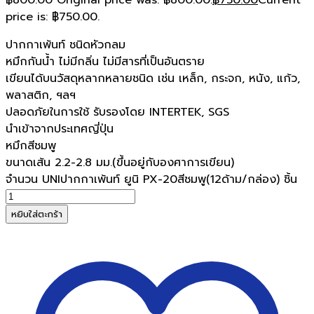
price is: ฿750.00.
ปากกาเพ้นท์ ชนิดหัวกลม
หมึกกันน้ำ ไม่มีกลิ่น ไม่มีสารที่เป็นอันตราย
เขียนได้บนวัสดุหลากหลายชนิด เช่น เหล็ก, กระจก, หนัง, แก้ว,
พลาสติก, ฯลฯ
ปลอดภัยในการใช้ รับรองโดย INTERTEK, SGS
นำเข้าจากประเทศญี่ปุ่น
หมึกสีชมพู
ขนาดเส้น 2.2-2.8 มม.(ขึ้นอยู่กับองศาการเขียน)
จำนวน UNIปากกาเพ้นท์ ยูนิ PX-20สีชมพู(12ด้าม/กล่อง) ชิ้น
หยิบใส่ตะกร้า