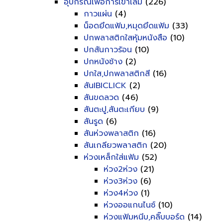
อุปกรณ์เพื่อการเข้าเล่ม
(226)
กาวแผ่น
(4)
น็อดยึดแฟ้ม,หมุดยึดแฟ้ม
(33)
ปกพลาสติกใสหุ้มหนังสือ
(10)
ปกสันกาวร้อน
(10)
ปกหนังช้าง
(2)
ปกใส,ปกพลาสติกสี
(16)
สันIBICLICK
(2)
สันขดลวด
(46)
สันตะปู,สันตะเกียบ
(9)
สันรูด
(6)
สันห่วงพลาสติก
(16)
สันเกลียวพลาสติก
(20)
ห่วงเหล็กใส่แฟ้ม
(52)
ห่วง2ห่วง
(21)
ห่วง3ห่วง
(6)
ห่วง4ห่วง
(1)
ห่วงออแกนไนซ์
(10)
ห่วงแฟ้มหนีบ,คลิ๊บบอร์ด
(14)