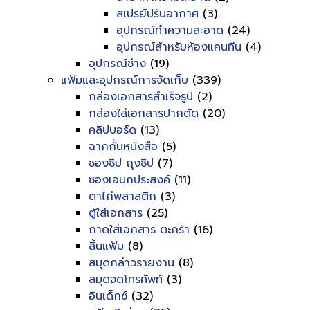
สเปรย์ปรับอากาศ
(3)
อุปกรณ์ทำความสะอาด
(24)
อุปกรณ์สำหรับห้องแคนทีน
(4)
อุปกรณ์ช่าง
(19)
แฟ้มและอุปกรณ์การจัดเก็บ
(339)
กล่องเอกสารสำเร็จรูป
(2)
กล่องใส่เอกสารปากตัด
(20)
คลิปบอร์ด
(13)
ฉากกั้นหนังสือ
(5)
ซองซิป ถุงซิป
(7)
ซองเอนกประสงค์
(11)
ตาไก่พลาสติก
(3)
ตู้ใส่เอกสาร
(25)
ถาดใส่เอกสาร ตะกร้า
(16)
ลิ้นแฟ้ม
(8)
สมุดกล่าวรายงาน
(8)
สมุดจดโทรศัพท์
(3)
อินเด็กซ์
(32)