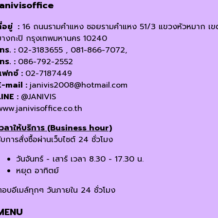
janivisoffice
ี่อยู่ :
16 ถนนรามคำแหง ซอยรามคำแหง 51/3 แขวงหัวหมาก เข
บางกะปิ กรุงเทพมหานคร 10240
โทร. :
02-3183655 , 081-866-7072,
โทร. :
086-792-2552
แฟกซ์ :
02-7187449
E-mail :
janivis2008@hotmail.com
LINE :
@JANIVIS
www.janivisoffice.co.th
เวลาให้บริการ (Business hour)
ับการสั่งซื้อผ่านเว็บไซต์ 24 ชั่วโมง
วันจันทร์ - เสาร์ เวลา 8.30 - 17.30 น.
หยุด อาทิตย์
ตอบอีเมล์ทุกๆ วันภายใน 24 ชั่วโมง
MENU