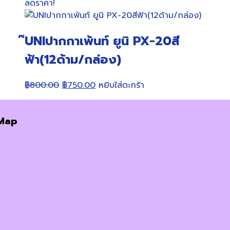
ลดราคา!
๊UNIปากกาเพ้นท์ ยูนิ PX-20สี
ฟ้า(12ด้าม/กล่อง)
Original
Current
฿
800.00
฿
750.00
หยิบใส่ตะกร้า
price
price
was:
is:
Map
฿800.00.
฿750.00.