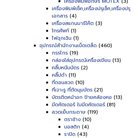
เครื่องพิมพ์อักษร MOTEX
(3)
เครื่องพิมพ์เช็ค,เครื่องปรุเช็ค,เครื่องปรุ
เอกสาร
(4)
เครื่องสแกนบาร์โค๊ต
(3)
โทรศัพท์
(1)
ไฟฉุกเฉิน
(1)
อุปกรณ์สำนักงานเบ็ดเตล็ด
(460)
กรรไกร
(19)
กล่องใส่อุปกรณ์เครื่องเขียน
(13)
คลิ๊บหนีบบัตร
(2)
คลิ๊ปดำ
(11)
ที่ถอนลวด
(10)
ที่เจาะรู ที่ตัดมุมบัตร
(21)
บัตรติดหน้าอก ป้ายคล้องคอ
(13)
มีดคัตเตอร์ ใบมีดคัตเตอร์
(81)
ลวดเย็บกระดาษ
(119)
ตราช้าง
(10)
บอสติก
(4)
ราปิด
(43)