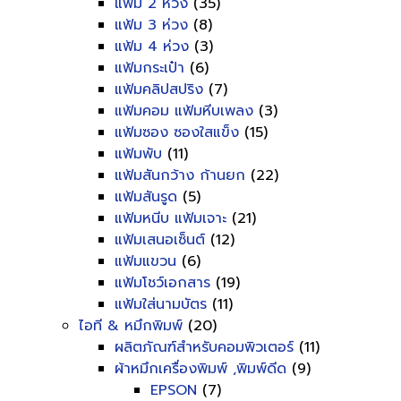
แฟ้ม 2 ห่วง
(35)
แฟ้ม 3 ห่วง
(8)
แฟ้ม 4 ห่วง
(3)
แฟ้มกระเป๋า
(6)
แฟ้มคลิปสปริง
(7)
แฟ้มคอม แฟ้มหีบเพลง
(3)
แฟ้มซอง ซองใสแข็ง
(15)
แฟ้มพับ
(11)
แฟ้มสันกว้าง ก้านยก
(22)
แฟ้มสันรูด
(5)
แฟ้มหนีบ แฟ้มเจาะ
(21)
แฟ้มเสนอเซ็นต์
(12)
แฟ้มแขวน
(6)
แฟ้มโชว์เอกสาร
(19)
แฟ้มใส่นามบัตร
(11)
ไอที & หมึกพิมพ์
(20)
ผลิตภัณฑ์สำหรับคอมพิวเตอร์
(11)
ผ้าหมึกเครื่องพิมพ์ ,พิมพ์ดีด
(9)
EPSON
(7)