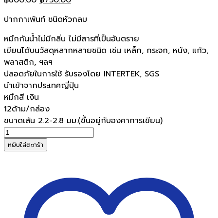
price
price
ปากกาเพ้นท์ ชนิดหัวกลม
was:
is:
฿800.00.
฿750.00.
หมึกกันน้ำไม่มีกลิ่น ไม่มีสารที่เป็นอันตราย
เขียนได้บนวัสดุหลากหลายชนิด เช่น เหล็ก, กระจก, หนัง, แก้ว,
พลาสติก, ฯลฯ
ปลอดภัยในการใช้ รับรองโดย INTERTEK, SGS
นำเข้าจากประเทศญี่ปุ่น
หมึกสี เงิน
12ด้าม/กล่อง
ขนาดเส้น 2.2-2.8 มม.(ขึ้นอยู่กับองศาการเขียน)
จำนวน
UNIปากกา
หยิบใส่ตะกร้า
เพ้นท์
ยูนิ
PX-
20สี
เงิน(12ด้าม/
กล่อง)