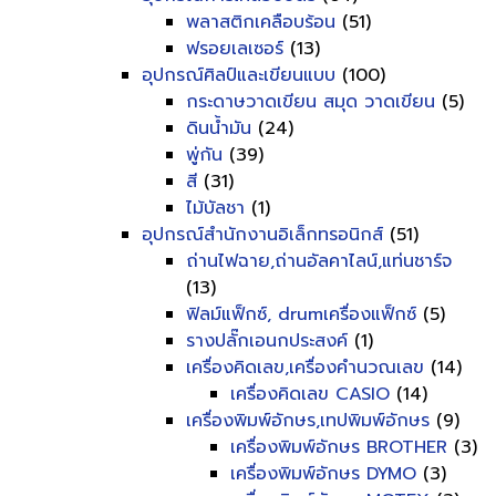
พลาสติกเคลือบร้อน
(51)
ฟรอยเลเซอร์
(13)
อุปกรณ์ศิลป์และเขียนแบบ
(100)
กระดาษวาดเขียน สมุด วาดเขียน
(5)
ดินน้ำมัน
(24)
พู่กัน
(39)
สี
(31)
ไม้บัลชา
(1)
อุปกรณ์สำนักงานอิเล็กทรอนิกส์
(51)
ถ่านไฟฉาย,ถ่านอัลคาไลน์,แท่นชาร์จ
(13)
ฟิลม์แฟ็กซ์, drumเครื่องแฟ็กซ์
(5)
รางปลั๊กเอนกประสงค์
(1)
เครื่องคิดเลข,เครื่องคำนวณเลข
(14)
เครื่องคิดเลข CASIO
(14)
เครื่องพิมพ์อักษร,เทปพิมพ์อักษร
(9)
เครื่องพิมพ์อักษร BROTHER
(3)
เครื่องพิมพ์อักษร DYMO
(3)