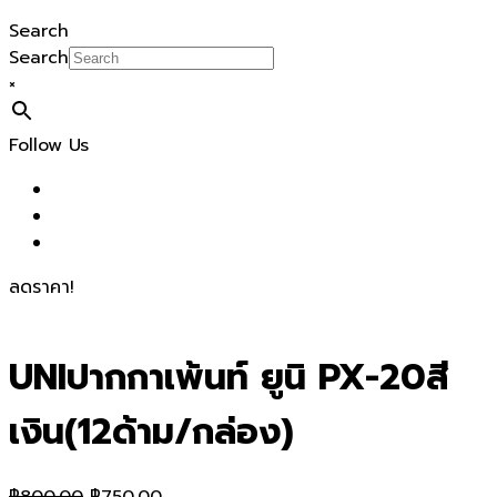
Search
Search
×
Follow Us
ลดราคา!
UNIปากกาเพ้นท์ ยูนิ PX-20สี
เงิน(12ด้าม/กล่อง)
Original
Current
฿
800.00
฿
750.00