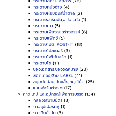
กระดาษสีถ่ายเอกสาร
(76)
กระดาษหนังช้าง
(4)
กระดาษห่อของสีน้ำตาล
(2)
กระดาษอาร์ตมัน,อาร์ตแก้ว
(1)
กระดาษเทา
(5)
กระดาษเพื่องานสร้างสรรค์
(6)
กระดาษแฟ็กซ์
(5)
กระดาษโน้ต, POST-IT
(18)
กระดาษโปสเตอร์
(3)
กระดาษโฟโต้บอร์ด
(1)
กระดาษไข
(11)
ซองเอกสาร,ซองจดหมาย
(23)
สติกเกอร์,ป้าย LABEL
(41)
สมุดปกอ่อน,ปกแข็ง,สมุดโน็ต
(25)
แบบฟอร์มต่าง ๆ
(17)
กาว เทป และอุปกรณ์เพื่อการบรรจุ
(134)
กล่องใส่นามบัตร
(3)
กาวซุปเปอร์กลู
(1)
กาวดินน้ำมัน
(3)