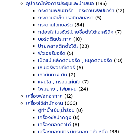
อุปกรณ์เพื่อการประชุมและนำเสนอ
(195)
กระดานฟลิบชาร์ท , กระดาษฟลิปชาร์ท
(12)
กระดานอิเล็กทรอนิกส์บอร์ด
(5)
กระดานไวท์บอร์ด
(84)
กล่องใส่โบรชัวร์,ป้ายชื่อตั้งโต๊ะอะคริลิค
(7)
บอร์ดติดประกาศ
(10)
ป้ายพลาสติกตั้งโต๊ะ
(23)
ฟิวเจอร์บอร์ด
(5)
เม็ดแม่เหล็กติดบอร์ด , หมุดติดบอร์ด
(10)
เลเซอร์พ้อยท์เตอร์
(6)
เสากั้นทางเดิน
(2)
แผ่นใส , กรอบแผ่นใส
(7)
โฟมยาง , โฟมแผ่น
(24)
เครื่องฟอกอากาศ
(12)
เครื่องใช้สำนักงาน
(666)
ตู้ทำน้ำเย็น,น้ำร้อน
(8)
เครื่องซีลปากถุง
(8)
เครื่องตอกตาไก่
(8)
เครื่องตอกบัตร,บัตรตอก,ตลับหมึก
(38)