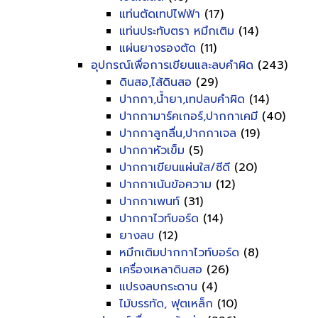
แท่นตัดเทปไฟฟ้า
(17)
แท่นประทับตรา หมึกเติม
(14)
แผ่นยางรองตัด
(11)
อุปกรณ์เพื่อการเขียนและลบคำผิด
(243)
ดินสอ,ไส้ดินสอ
(29)
ปากกา,น้ำยา,เทปลบคำผิด
(14)
ปากกามาร์คเกอร์,ปากกาเคมี
(40)
ปากกาลูกลื่น,ปากกาเจล
(19)
ปากกาหัวเข็ม
(5)
ปากกาเขียนแผ่นใส/ซีดี
(20)
ปากกาเน้นข้อความ
(12)
ปากกาเพนท์
(31)
ปากกาไวท์บอร์ด
(14)
ยางลบ
(12)
หมึกเติมปากกาไวท์บอร์ด
(8)
เครื่องเหลาดินสอ
(26)
แปรงลบกระดาน
(4)
ไม้บรรทัด, ฟุตเหล็ก
(10)