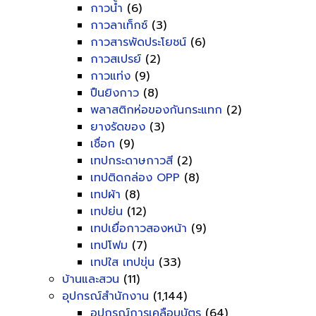
กาวน้ำ
(6)
กาวลาเท็กซ์
(3)
กาวสารพัดประโยชน์
(6)
กาวสเปรย์
(2)
กาวแท่ง
(9)
ปืนยิงกาว
(8)
พลาสติกห่อของกันกระแทก
(2)
ยางรัดของ
(3)
เชื่อก
(9)
เทปกระดาษกาวสี
(2)
เทปติดกล่อง OPP
(8)
เทปผ้า
(8)
เทปย่น
(12)
เทปเยื่อกาวสองหน้า
(9)
เทปโฟม
(7)
เทปใส เทปขุ่น
(33)
บ้านและสวน
(11)
อุปกรณ์สำนักงาน
(1,144)
อุปกรณ์การเคลือบบัตร
(64)