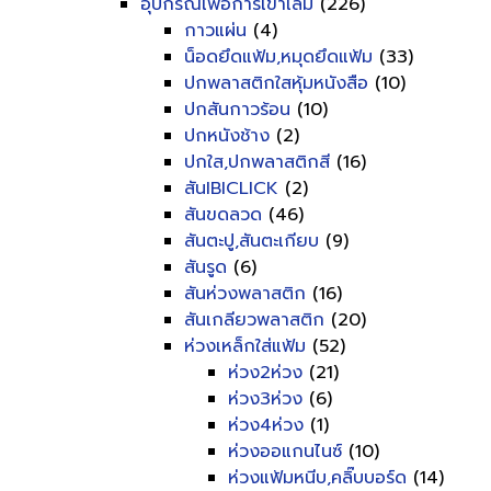
อุปกรณ์เพื่อการเข้าเล่ม
(226)
กาวแผ่น
(4)
น็อดยึดแฟ้ม,หมุดยึดแฟ้ม
(33)
ปกพลาสติกใสหุ้มหนังสือ
(10)
ปกสันกาวร้อน
(10)
ปกหนังช้าง
(2)
ปกใส,ปกพลาสติกสี
(16)
สันIBICLICK
(2)
สันขดลวด
(46)
สันตะปู,สันตะเกียบ
(9)
สันรูด
(6)
สันห่วงพลาสติก
(16)
สันเกลียวพลาสติก
(20)
ห่วงเหล็กใส่แฟ้ม
(52)
ห่วง2ห่วง
(21)
ห่วง3ห่วง
(6)
ห่วง4ห่วง
(1)
ห่วงออแกนไนซ์
(10)
ห่วงแฟ้มหนีบ,คลิ๊บบอร์ด
(14)