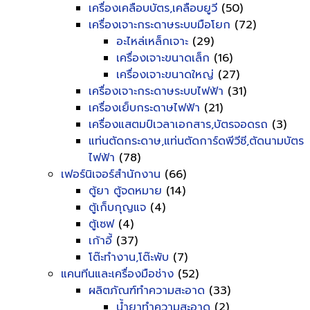
เครื่องเคลือบบัตร,เคลือบยูวี
(50)
เครื่องเจาะกระดาษระบบมือโยก
(72)
อะไหล่เหล็กเจาะ
(29)
เครื่องเจาะขนาดเล็ก
(16)
เครื่องเจาะขนาดใหญ่
(27)
เครื่องเจาะกระดาษระบบไฟฟ้า
(31)
เครื่องเย็บกระดาษไฟฟ้า
(21)
เครื่องแสตมป์เวลาเอกสาร,บัตรจอดรถ
(3)
แท่นตัดกระดาษ,แท่นตัดการ์ดพีวีซี,ตัดนามบัตร
ไฟฟ้า
(78)
เฟอร์นิเจอร์สำนักงาน
(66)
ตู้ยา ตู้จดหมาย
(14)
ตู้เก็บกุญแจ
(4)
ตู้เซฟ
(4)
เก้าอี้
(37)
โต๊ะทำงาน,โต๊ะพับ
(7)
แคนทีนและเครื่องมือช่าง
(52)
ผลิตภัณฑ์ทำความสะอาด
(33)
น้ำยาทำความสะอาด
(2)