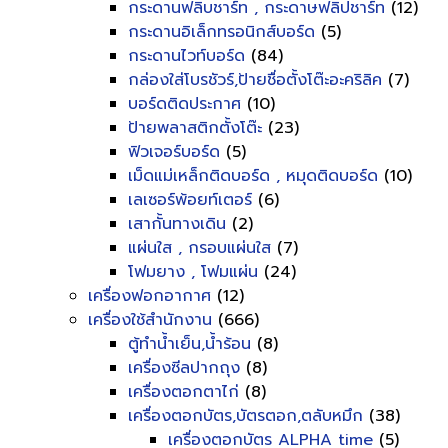
กระดานฟลิบชาร์ท , กระดาษฟลิปชาร์ท
(12)
กระดานอิเล็กทรอนิกส์บอร์ด
(5)
กระดานไวท์บอร์ด
(84)
กล่องใส่โบรชัวร์,ป้ายชื่อตั้งโต๊ะอะคริลิค
(7)
บอร์ดติดประกาศ
(10)
ป้ายพลาสติกตั้งโต๊ะ
(23)
ฟิวเจอร์บอร์ด
(5)
เม็ดแม่เหล็กติดบอร์ด , หมุดติดบอร์ด
(10)
เลเซอร์พ้อยท์เตอร์
(6)
เสากั้นทางเดิน
(2)
แผ่นใส , กรอบแผ่นใส
(7)
โฟมยาง , โฟมแผ่น
(24)
เครื่องฟอกอากาศ
(12)
เครื่องใช้สำนักงาน
(666)
ตู้ทำน้ำเย็น,น้ำร้อน
(8)
เครื่องซีลปากถุง
(8)
เครื่องตอกตาไก่
(8)
เครื่องตอกบัตร,บัตรตอก,ตลับหมึก
(38)
เครื่องตอกบัตร ALPHA time
(5)