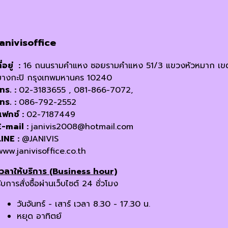
janivisoffice
ี่อยู่ :
16 ถนนรามคำแหง ซอยรามคำแหง 51/3 แขวงหัวหมาก เข
บางกะปิ กรุงเทพมหานคร 10240
โทร. :
02-3183655 , 081-866-7072,
โทร. :
086-792-2552
แฟกซ์ :
02-7187449
E-mail :
janivis2008@hotmail.com
LINE :
@JANIVIS
www.janivisoffice.co.th
เวลาให้บริการ (Business hour)
ับการสั่งซื้อผ่านเว็บไซต์ 24 ชั่วโมง
วันจันทร์ - เสาร์ เวลา 8.30 - 17.30 น.
หยุด อาทิตย์