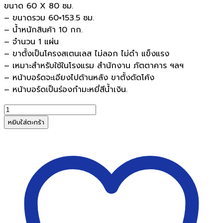
ขนาด 60 X 80 ซม.
– ขนาดรวม 60×153.5 ซม.
– น้ำหนักสินค้า 10 กก.
– จำนวน 1 แผ่น
– ขาตั้งเป็นโครงสเตนเลส ไม่ลอก ไม่ดำ แข็งแรง
– เหมาะสำหรับใช้ในโรงแรม สำนักงาน ภัตตาคาร ฯลฯ
– หน้าบอร์ดจะเอียงไปด้านหลัง ขาตั้งดัดโค้ง
– หน้าบอร์ดเป็นร่องกำมะหยี่สีน้ำเงิน.
จำนวน
บอร์ด
หยิบใส่ตะกร้า
เสียบ
อักษร
หน้า
เอียง
ฟูจิ
B-
3
ชิ้น