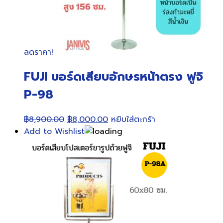
ลดราคา!
FUJI บอร์ดเสียบอักษรหน้าตรง ฟูจิ
P-98
Original
Current
฿
8,900.00
฿
8,000.00
หยิบใส่ตะกร้า
price
price
Add to Wishlist
was:
is:
฿8,900.00.
฿8,000.00.