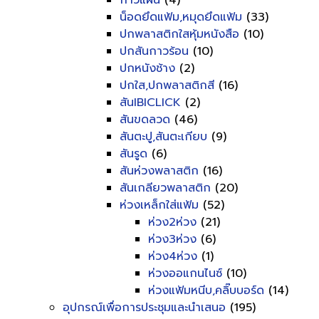
กาวแผ่น
(4)
น็อดยึดแฟ้ม,หมุดยึดแฟ้ม
(33)
ปกพลาสติกใสหุ้มหนังสือ
(10)
ปกสันกาวร้อน
(10)
ปกหนังช้าง
(2)
ปกใส,ปกพลาสติกสี
(16)
สันIBICLICK
(2)
สันขดลวด
(46)
สันตะปู,สันตะเกียบ
(9)
สันรูด
(6)
สันห่วงพลาสติก
(16)
สันเกลียวพลาสติก
(20)
ห่วงเหล็กใส่แฟ้ม
(52)
ห่วง2ห่วง
(21)
ห่วง3ห่วง
(6)
ห่วง4ห่วง
(1)
ห่วงออแกนไนซ์
(10)
ห่วงแฟ้มหนีบ,คลิ๊บบอร์ด
(14)
อุปกรณ์เพื่อการประชุมและนำเสนอ
(195)