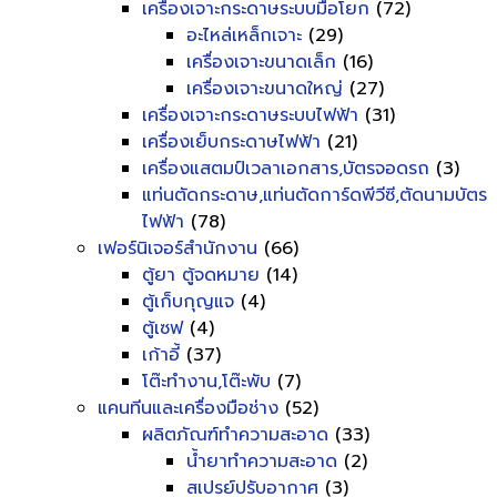
เครื่องเจาะกระดาษระบบมือโยก
(72)
อะไหล่เหล็กเจาะ
(29)
เครื่องเจาะขนาดเล็ก
(16)
เครื่องเจาะขนาดใหญ่
(27)
เครื่องเจาะกระดาษระบบไฟฟ้า
(31)
เครื่องเย็บกระดาษไฟฟ้า
(21)
เครื่องแสตมป์เวลาเอกสาร,บัตรจอดรถ
(3)
แท่นตัดกระดาษ,แท่นตัดการ์ดพีวีซี,ตัดนามบัตร
ไฟฟ้า
(78)
เฟอร์นิเจอร์สำนักงาน
(66)
ตู้ยา ตู้จดหมาย
(14)
ตู้เก็บกุญแจ
(4)
ตู้เซฟ
(4)
เก้าอี้
(37)
โต๊ะทำงาน,โต๊ะพับ
(7)
แคนทีนและเครื่องมือช่าง
(52)
ผลิตภัณฑ์ทำความสะอาด
(33)
น้ำยาทำความสะอาด
(2)
สเปรย์ปรับอากาศ
(3)