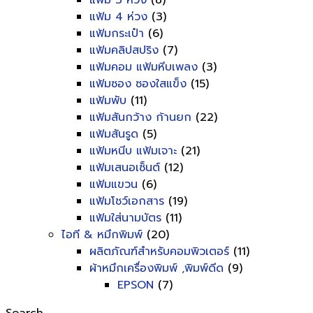
แฟ้ม 3 ห่วง
(8)
แฟ้ม 4 ห่วง
(3)
แฟ้มกระเป๋า
(6)
แฟ้มคลิปสปริง
(7)
แฟ้มคอม แฟ้มหีบเพลง
(3)
แฟ้มซอง ซองใสแข็ง
(15)
แฟ้มพับ
(11)
แฟ้มสันกว้าง ก้านยก
(22)
แฟ้มสันรูด
(5)
แฟ้มหนีบ แฟ้มเจาะ
(21)
แฟ้มเสนอเซ็นต์
(12)
แฟ้มแขวน
(6)
แฟ้มโชว์เอกสาร
(19)
แฟ้มใส่นามบัตร
(11)
ไอที & หมึกพิมพ์
(20)
ผลิตภัณฑ์สำหรับคอมพิวเตอร์
(11)
ผ้าหมึกเครื่องพิมพ์ ,พิมพ์ดีด
(9)
EPSON
(7)