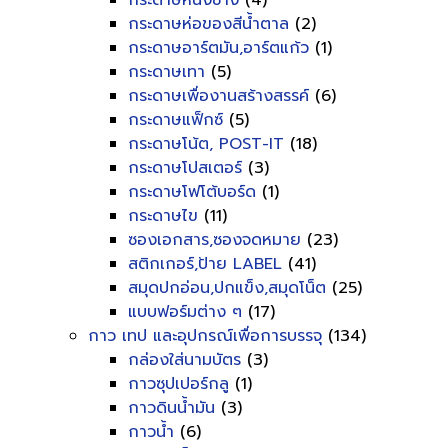
กระดาษหนังช้าง
(4)
กระดาษห่อของสีน้ำตาล
(2)
กระดาษอาร์ตมัน,อาร์ตแก้ว
(1)
กระดาษเทา
(5)
กระดาษเพื่องานสร้างสรรค์
(6)
กระดาษแฟ็กซ์
(5)
กระดาษโน้ต, POST-IT
(18)
กระดาษโปสเตอร์
(3)
กระดาษโฟโต้บอร์ด
(1)
กระดาษไข
(11)
ซองเอกสาร,ซองจดหมาย
(23)
สติกเกอร์,ป้าย LABEL
(41)
สมุดปกอ่อน,ปกแข็ง,สมุดโน็ต
(25)
แบบฟอร์มต่าง ๆ
(17)
กาว เทป และอุปกรณ์เพื่อการบรรจุ
(134)
กล่องใส่นามบัตร
(3)
กาวซุปเปอร์กลู
(1)
กาวดินน้ำมัน
(3)
กาวน้ำ
(6)