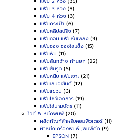
แฟ้ม 2 ห่วง
(35)
แฟ้ม 3 ห่วง
(8)
แฟ้ม 4 ห่วง
(3)
แฟ้มกระเป๋า
(6)
แฟ้มคลิปสปริง
(7)
แฟ้มคอม แฟ้มหีบเพลง
(3)
แฟ้มซอง ซองใสแข็ง
(15)
แฟ้มพับ
(11)
แฟ้มสันกว้าง ก้านยก
(22)
แฟ้มสันรูด
(5)
แฟ้มหนีบ แฟ้มเจาะ
(21)
แฟ้มเสนอเซ็นต์
(12)
แฟ้มแขวน
(6)
แฟ้มโชว์เอกสาร
(19)
แฟ้มใส่นามบัตร
(11)
ไอที & หมึกพิมพ์
(20)
ผลิตภัณฑ์สำหรับคอมพิวเตอร์
(11)
ผ้าหมึกเครื่องพิมพ์ ,พิมพ์ดีด
(9)
EPSON
(7)