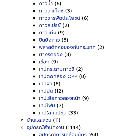
กาวน้ำ
(6)
กาวลาเท็กซ์
(3)
กาวสารพัดประโยชน์
(6)
กาวสเปรย์
(2)
กาวแท่ง
(9)
ปืนยิงกาว
(8)
พลาสติกห่อของกันกระแทก
(2)
ยางรัดของ
(3)
เชื่อก
(9)
เทปกระดาษกาวสี
(2)
เทปติดกล่อง OPP
(8)
เทปผ้า
(8)
เทปย่น
(12)
เทปเยื่อกาวสองหน้า
(9)
เทปโฟม
(7)
เทปใส เทปขุ่น
(33)
บ้านและสวน
(11)
อุปกรณ์สำนักงาน
(1,144)
อุปกรณ์การเคลือบบัตร
(64)