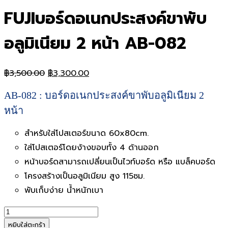
FUJIบอร์ดอเนกประสงค์ขาพับ
อลูมิเนียม 2 หน้า AB-082
Original
Current
฿
3,500.00
฿
3,300.00
price
price
AB-082 : บอร์ดอเนกประสงค์ขาพับอลูมิเนียม 2
was:
is:
฿3,500.00.
฿3,300.00.
หน้า
สำหรับใส่โปสเตอร์ขนาด 60x80cm.
ใส่โปสเตอร์โดยง้างขอบทั้ง 4 ด้านออก
หน้าบอร์ดสามารถเปลี่ยนเป็นไวท์บอร์ด หรือ แบล็คบอร์ด
โครงสร้างเป็นอลูมิเนียม สูง 115ซม.
พับเก็บง่าย น้ำหนักเบา
จำนวน
FUJIบอร์ด
หยิบใส่ตะกร้า