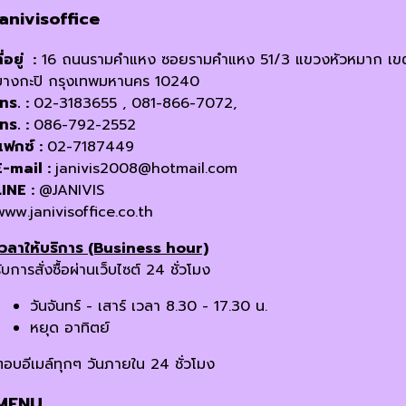
janivisoffice
ี่อยู่ :
16 ถนนรามคำแหง ซอยรามคำแหง 51/3 แขวงหัวหมาก เข
บางกะปิ กรุงเทพมหานคร 10240
โทร. :
02-3183655 , 081-866-7072,
โทร. :
086-792-2552
แฟกซ์ :
02-7187449
E-mail :
janivis2008@hotmail.com
LINE :
@JANIVIS
www.janivisoffice.co.th
เวลาให้บริการ (Business hour)
ับการสั่งซื้อผ่านเว็บไซต์ 24 ชั่วโมง
วันจันทร์ - เสาร์ เวลา 8.30 - 17.30 น.
หยุด อาทิตย์
ตอบอีเมล์ทุกๆ วันภายใน 24 ชั่วโมง
MENU