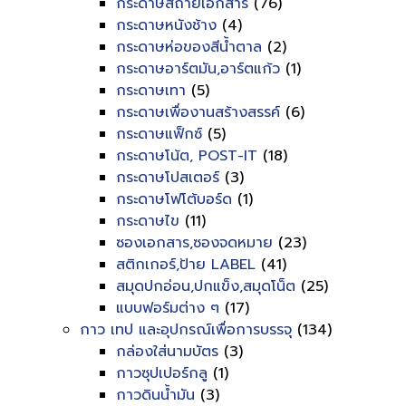
กระดาษสีถ่ายเอกสาร
(76)
กระดาษหนังช้าง
(4)
กระดาษห่อของสีน้ำตาล
(2)
กระดาษอาร์ตมัน,อาร์ตแก้ว
(1)
กระดาษเทา
(5)
กระดาษเพื่องานสร้างสรรค์
(6)
กระดาษแฟ็กซ์
(5)
กระดาษโน้ต, POST-IT
(18)
กระดาษโปสเตอร์
(3)
กระดาษโฟโต้บอร์ด
(1)
กระดาษไข
(11)
ซองเอกสาร,ซองจดหมาย
(23)
สติกเกอร์,ป้าย LABEL
(41)
สมุดปกอ่อน,ปกแข็ง,สมุดโน็ต
(25)
แบบฟอร์มต่าง ๆ
(17)
กาว เทป และอุปกรณ์เพื่อการบรรจุ
(134)
กล่องใส่นามบัตร
(3)
กาวซุปเปอร์กลู
(1)
กาวดินน้ำมัน
(3)