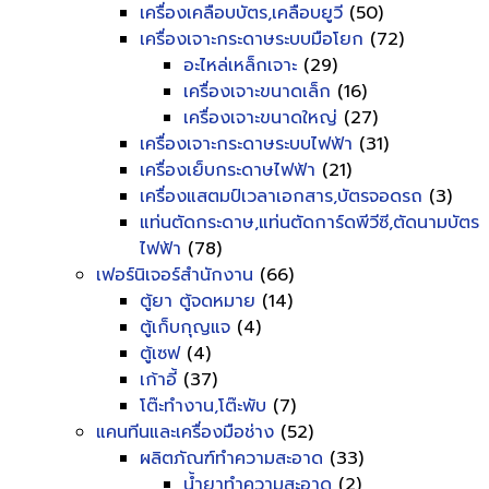
เครื่องเคลือบบัตร,เคลือบยูวี
(50)
เครื่องเจาะกระดาษระบบมือโยก
(72)
อะไหล่เหล็กเจาะ
(29)
เครื่องเจาะขนาดเล็ก
(16)
เครื่องเจาะขนาดใหญ่
(27)
เครื่องเจาะกระดาษระบบไฟฟ้า
(31)
เครื่องเย็บกระดาษไฟฟ้า
(21)
เครื่องแสตมป์เวลาเอกสาร,บัตรจอดรถ
(3)
แท่นตัดกระดาษ,แท่นตัดการ์ดพีวีซี,ตัดนามบัตร
ไฟฟ้า
(78)
เฟอร์นิเจอร์สำนักงาน
(66)
ตู้ยา ตู้จดหมาย
(14)
ตู้เก็บกุญแจ
(4)
ตู้เซฟ
(4)
เก้าอี้
(37)
โต๊ะทำงาน,โต๊ะพับ
(7)
แคนทีนและเครื่องมือช่าง
(52)
ผลิตภัณฑ์ทำความสะอาด
(33)
น้ำยาทำความสะอาด
(2)