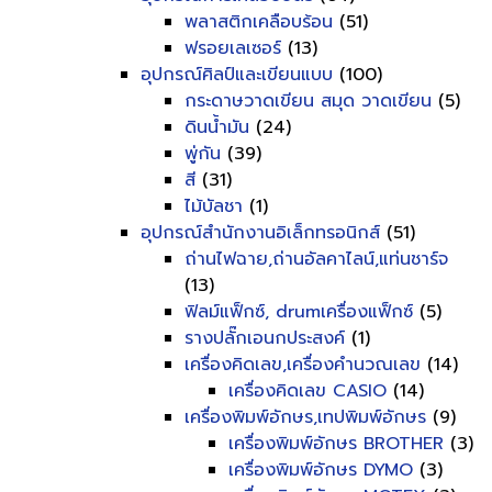
พลาสติกเคลือบร้อน
(51)
ฟรอยเลเซอร์
(13)
อุปกรณ์ศิลป์และเขียนแบบ
(100)
กระดาษวาดเขียน สมุด วาดเขียน
(5)
ดินน้ำมัน
(24)
พู่กัน
(39)
สี
(31)
ไม้บัลชา
(1)
อุปกรณ์สำนักงานอิเล็กทรอนิกส์
(51)
ถ่านไฟฉาย,ถ่านอัลคาไลน์,แท่นชาร์จ
(13)
ฟิลม์แฟ็กซ์, drumเครื่องแฟ็กซ์
(5)
รางปลั๊กเอนกประสงค์
(1)
เครื่องคิดเลข,เครื่องคำนวณเลข
(14)
เครื่องคิดเลข CASIO
(14)
เครื่องพิมพ์อักษร,เทปพิมพ์อักษร
(9)
เครื่องพิมพ์อักษร BROTHER
(3)
เครื่องพิมพ์อักษร DYMO
(3)