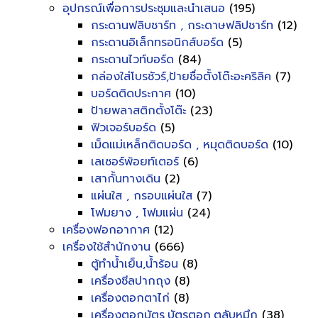
อุปกรณ์เพื่อการประชุมและนำเสนอ
(195)
กระดานฟลิบชาร์ท , กระดาษฟลิปชาร์ท
(12)
กระดานอิเล็กทรอนิกส์บอร์ด
(5)
กระดานไวท์บอร์ด
(84)
กล่องใส่โบรชัวร์,ป้ายชื่อตั้งโต๊ะอะคริลิค
(7)
บอร์ดติดประกาศ
(10)
ป้ายพลาสติกตั้งโต๊ะ
(23)
ฟิวเจอร์บอร์ด
(5)
เม็ดแม่เหล็กติดบอร์ด , หมุดติดบอร์ด
(10)
เลเซอร์พ้อยท์เตอร์
(6)
เสากั้นทางเดิน
(2)
แผ่นใส , กรอบแผ่นใส
(7)
โฟมยาง , โฟมแผ่น
(24)
เครื่องฟอกอากาศ
(12)
เครื่องใช้สำนักงาน
(666)
ตู้ทำน้ำเย็น,น้ำร้อน
(8)
เครื่องซีลปากถุง
(8)
เครื่องตอกตาไก่
(8)
เครื่องตอกบัตร,บัตรตอก,ตลับหมึก
(38)