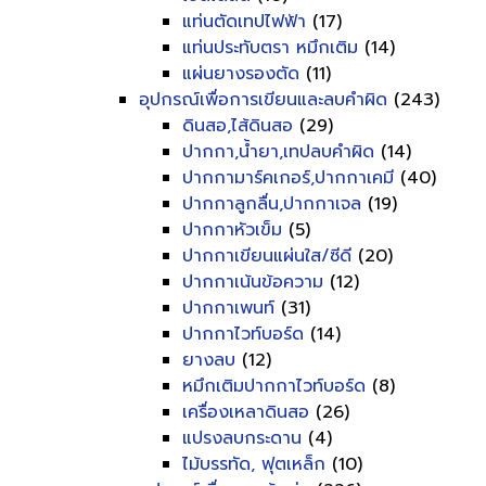
แท่นตัดเทปไฟฟ้า
(17)
แท่นประทับตรา หมึกเติม
(14)
แผ่นยางรองตัด
(11)
อุปกรณ์เพื่อการเขียนและลบคำผิด
(243)
ดินสอ,ไส้ดินสอ
(29)
ปากกา,น้ำยา,เทปลบคำผิด
(14)
ปากกามาร์คเกอร์,ปากกาเคมี
(40)
ปากกาลูกลื่น,ปากกาเจล
(19)
ปากกาหัวเข็ม
(5)
ปากกาเขียนแผ่นใส/ซีดี
(20)
ปากกาเน้นข้อความ
(12)
ปากกาเพนท์
(31)
ปากกาไวท์บอร์ด
(14)
ยางลบ
(12)
หมึกเติมปากกาไวท์บอร์ด
(8)
เครื่องเหลาดินสอ
(26)
แปรงลบกระดาน
(4)
ไม้บรรทัด, ฟุตเหล็ก
(10)