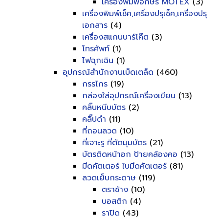
เครื่องพิมพ์อักษร MOTEX
(3)
เครื่องพิมพ์เช็ค,เครื่องปรุเช็ค,เครื่องปรุ
เอกสาร
(4)
เครื่องสแกนบาร์โค๊ต
(3)
โทรศัพท์
(1)
ไฟฉุกเฉิน
(1)
อุปกรณ์สำนักงานเบ็ดเตล็ด
(460)
กรรไกร
(19)
กล่องใส่อุปกรณ์เครื่องเขียน
(13)
คลิ๊บหนีบบัตร
(2)
คลิ๊ปดำ
(11)
ที่ถอนลวด
(10)
ที่เจาะรู ที่ตัดมุมบัตร
(21)
บัตรติดหน้าอก ป้ายคล้องคอ
(13)
มีดคัตเตอร์ ใบมีดคัตเตอร์
(81)
ลวดเย็บกระดาษ
(119)
ตราช้าง
(10)
บอสติก
(4)
ราปิด
(43)