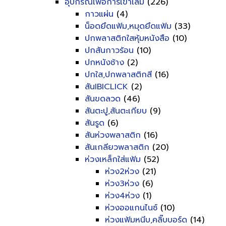
อุปกรณ์เพื่อการเข้าเล่ม
(226)
กาวแผ่น
(4)
น็อดยึดแฟ้ม,หมุดยึดแฟ้ม
(33)
ปกพลาสติกใสหุ้มหนังสือ
(10)
ปกสันกาวร้อน
(10)
ปกหนังช้าง
(2)
ปกใส,ปกพลาสติกสี
(16)
สันIBICLICK
(2)
สันขดลวด
(46)
สันตะปู,สันตะเกียบ
(9)
สันรูด
(6)
สันห่วงพลาสติก
(16)
สันเกลียวพลาสติก
(20)
ห่วงเหล็กใส่แฟ้ม
(52)
ห่วง2ห่วง
(21)
ห่วง3ห่วง
(6)
ห่วง4ห่วง
(1)
ห่วงออแกนไนซ์
(10)
ห่วงแฟ้มหนีบ,คลิ๊บบอร์ด
(14)