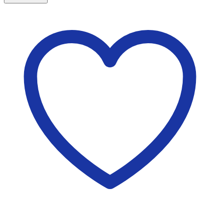
อเนกประสงค์
ขา
พับ
อลู
มิ
เนียม
2
หน้า
AB-
082
ชิ้น