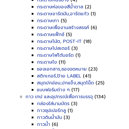
กระดาษหนังช้าง
(4)
กระดาษห่อของสีน้ำตาล
(2)
กระดาษอาร์ตมัน,อาร์ตแก้ว
(1)
กระดาษเทา
(5)
กระดาษเพื่องานสร้างสรรค์
(6)
กระดาษแฟ็กซ์
(5)
กระดาษโน้ต, POST-IT
(18)
กระดาษโปสเตอร์
(3)
กระดาษโฟโต้บอร์ด
(1)
กระดาษไข
(11)
ซองเอกสาร,ซองจดหมาย
(23)
สติกเกอร์,ป้าย LABEL
(41)
สมุดปกอ่อน,ปกแข็ง,สมุดโน็ต
(25)
แบบฟอร์มต่าง ๆ
(17)
กาว เทป และอุปกรณ์เพื่อการบรรจุ
(134)
กล่องใส่นามบัตร
(3)
กาวซุปเปอร์กลู
(1)
กาวดินน้ำมัน
(3)
กาวน้ำ
(6)