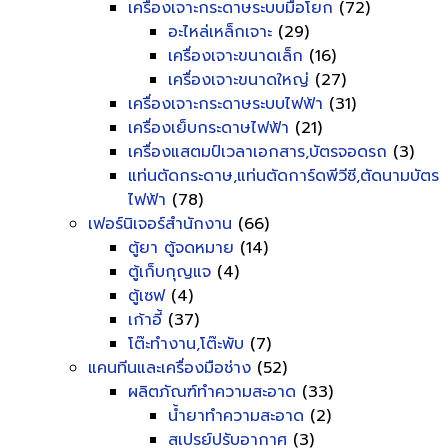
เครื่องเจาะกระดาษระบบมือโยก
(72)
อะไหล่เหล็กเจาะ
(29)
เครื่องเจาะขนาดเล็ก
(16)
เครื่องเจาะขนาดใหญ่
(27)
เครื่องเจาะกระดาษระบบไฟฟ้า
(31)
เครื่องเย็บกระดาษไฟฟ้า
(21)
เครื่องแสตมป์เวลาเอกสาร,บัตรจอดรถ
(3)
แท่นตัดกระดาษ,แท่นตัดการ์ดพีวีซี,ตัดนามบัตร
ไฟฟ้า
(78)
เฟอร์นิเจอร์สำนักงาน
(66)
ตู้ยา ตู้จดหมาย
(14)
ตู้เก็บกุญแจ
(4)
ตู้เซฟ
(4)
เก้าอี้
(37)
โต๊ะทำงาน,โต๊ะพับ
(7)
แคนทีนและเครื่องมือช่าง
(52)
ผลิตภัณฑ์ทำความสะอาด
(33)
น้ำยาทำความสะอาด
(2)
สเปรย์ปรับอากาศ
(3)