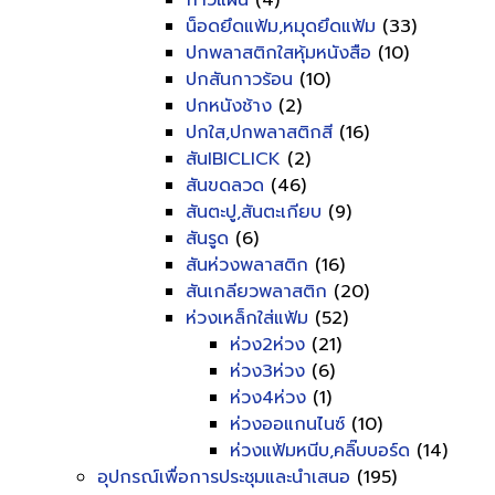
กาวแผ่น
(4)
น็อดยึดแฟ้ม,หมุดยึดแฟ้ม
(33)
ปกพลาสติกใสหุ้มหนังสือ
(10)
ปกสันกาวร้อน
(10)
ปกหนังช้าง
(2)
ปกใส,ปกพลาสติกสี
(16)
สันIBICLICK
(2)
สันขดลวด
(46)
สันตะปู,สันตะเกียบ
(9)
สันรูด
(6)
สันห่วงพลาสติก
(16)
สันเกลียวพลาสติก
(20)
ห่วงเหล็กใส่แฟ้ม
(52)
ห่วง2ห่วง
(21)
ห่วง3ห่วง
(6)
ห่วง4ห่วง
(1)
ห่วงออแกนไนซ์
(10)
ห่วงแฟ้มหนีบ,คลิ๊บบอร์ด
(14)
อุปกรณ์เพื่อการประชุมและนำเสนอ
(195)