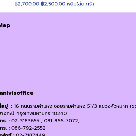
Original
Current
฿
2,700.00
฿
2,500.00
หยิบใส่ตะกร้า
price
price
was:
is:
Map
฿2,700.00.
฿2,500.00.
janivisoffice
ี่อยู่ :
16 ถนนรามคำแหง ซอยรามคำแหง 51/3 แขวงหัวหมาก เข
บางกะปิ กรุงเทพมหานคร 10240
โทร. :
02-3183655 , 081-866-7072,
โทร. :
086-792-2552
แฟกซ์ :
02-7187449