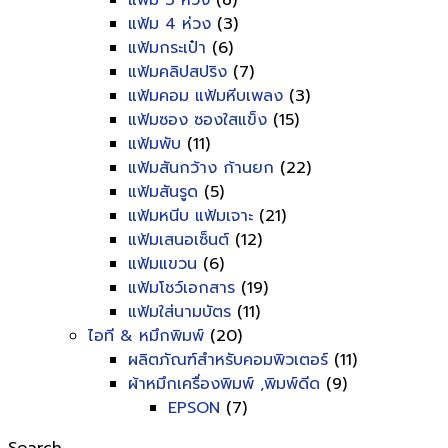
แฟ้ม 3 ห่วง
(8)
แฟ้ม 4 ห่วง
(3)
แฟ้มกระเป๋า
(6)
แฟ้มคลิปสปริง
(7)
แฟ้มคอม แฟ้มหีบเพลง
(3)
แฟ้มซอง ซองใสแข็ง
(15)
แฟ้มพับ
(11)
แฟ้มสันกว้าง ก้านยก
(22)
แฟ้มสันรูด
(5)
แฟ้มหนีบ แฟ้มเจาะ
(21)
แฟ้มเสนอเซ็นต์
(12)
แฟ้มแขวน
(6)
แฟ้มโชว์เอกสาร
(19)
แฟ้มใส่นามบัตร
(11)
ไอที & หมึกพิมพ์
(20)
ผลิตภัณฑ์สำหรับคอมพิวเตอร์
(11)
ผ้าหมึกเครื่องพิมพ์ ,พิมพ์ดีด
(9)
EPSON
(7)