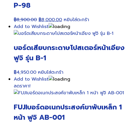
P-98
Original
Current
฿
8,900.00
฿
8,000.00
หยิบใส่ตะกร้า
price
price
Add to Wishlist
was:
is:
฿8,900.00.
฿8,000.00.
บอร์ดเสียบกระดาษโปสเตอร์หน้าเอียง
ฟูจิ รุ่น B-1
฿
4,950.00
หยิบใส่ตะกร้า
Add to Wishlist
ลดราคา!
FUJIบอร์ดอเนกประสงค์ขาพับเหล็ก 1
หน้า ฟูจิ AB-001