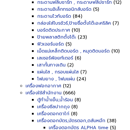
กระดานฟลิบชาร์ท , กระดาษฟลิปชาร์ท
(12)
กระดานอิเล็กทรอนิกส์บอร์ด
(5)
กระดานไวท์บอร์ด
(84)
กล่องใส่โบรชัวร์,ป้ายชื่อตั้งโต๊ะอะคริลิค
(7)
บอร์ดติดประกาศ
(10)
ป้ายพลาสติกตั้งโต๊ะ
(23)
ฟิวเจอร์บอร์ด
(5)
เม็ดแม่เหล็กติดบอร์ด , หมุดติดบอร์ด
(10)
เลเซอร์พ้อยท์เตอร์
(6)
เสากั้นทางเดิน
(2)
แผ่นใส , กรอบแผ่นใส
(7)
โฟมยาง , โฟมแผ่น
(24)
เครื่องฟอกอากาศ
(12)
เครื่องใช้สำนักงาน
(666)
ตู้ทำน้ำเย็น,น้ำร้อน
(8)
เครื่องซีลปากถุง
(8)
เครื่องตอกตาไก่
(8)
เครื่องตอกบัตร,บัตรตอก,ตลับหมึก
(38)
เครื่องตอกบัตร ALPHA time
(5)