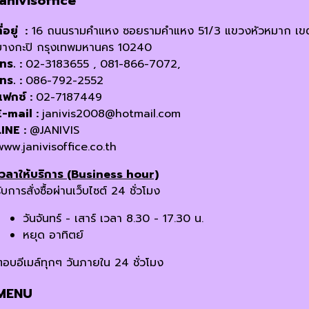
janivisoffice
ี่อยู่ :
16 ถนนรามคำแหง ซอยรามคำแหง 51/3 แขวงหัวหมาก เข
บางกะปิ กรุงเทพมหานคร 10240
โทร. :
02-3183655 , 081-866-7072,
โทร. :
086-792-2552
แฟกซ์ :
02-7187449
E-mail :
janivis2008@hotmail.com
LINE :
@JANIVIS
www.janivisoffice.co.th
เวลาให้บริการ (Business hour)
ับการสั่งซื้อผ่านเว็บไซต์ 24 ชั่วโมง
วันจันทร์ - เสาร์ เวลา 8.30 - 17.30 น.
หยุด อาทิตย์
ตอบอีเมล์ทุกๆ วันภายใน 24 ชั่วโมง
MENU