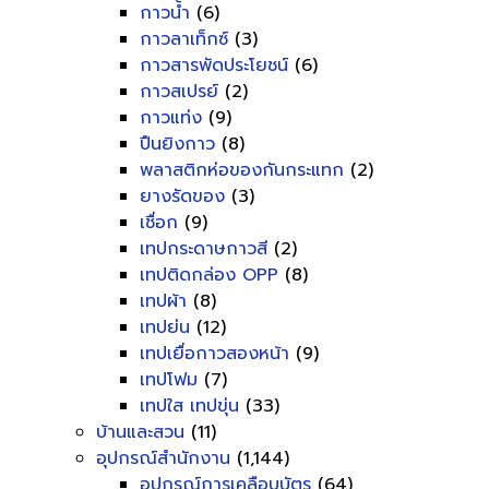
กาวน้ำ
(6)
กาวลาเท็กซ์
(3)
กาวสารพัดประโยชน์
(6)
กาวสเปรย์
(2)
กาวแท่ง
(9)
ปืนยิงกาว
(8)
พลาสติกห่อของกันกระแทก
(2)
ยางรัดของ
(3)
เชื่อก
(9)
เทปกระดาษกาวสี
(2)
เทปติดกล่อง OPP
(8)
เทปผ้า
(8)
เทปย่น
(12)
เทปเยื่อกาวสองหน้า
(9)
เทปโฟม
(7)
เทปใส เทปขุ่น
(33)
บ้านและสวน
(11)
อุปกรณ์สำนักงาน
(1,144)
อุปกรณ์การเคลือบบัตร
(64)