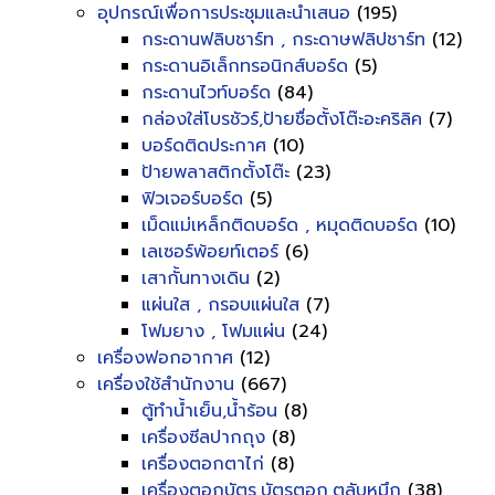
อุปกรณ์เพื่อการประชุมและนำเสนอ
(195)
กระดานฟลิบชาร์ท , กระดาษฟลิปชาร์ท
(12)
กระดานอิเล็กทรอนิกส์บอร์ด
(5)
กระดานไวท์บอร์ด
(84)
กล่องใส่โบรชัวร์,ป้ายชื่อตั้งโต๊ะอะคริลิค
(7)
บอร์ดติดประกาศ
(10)
ป้ายพลาสติกตั้งโต๊ะ
(23)
ฟิวเจอร์บอร์ด
(5)
เม็ดแม่เหล็กติดบอร์ด , หมุดติดบอร์ด
(10)
เลเซอร์พ้อยท์เตอร์
(6)
เสากั้นทางเดิน
(2)
แผ่นใส , กรอบแผ่นใส
(7)
โฟมยาง , โฟมแผ่น
(24)
เครื่องฟอกอากาศ
(12)
เครื่องใช้สำนักงาน
(667)
ตู้ทำน้ำเย็น,น้ำร้อน
(8)
เครื่องซีลปากถุง
(8)
เครื่องตอกตาไก่
(8)
เครื่องตอกบัตร,บัตรตอก,ตลับหมึก
(38)