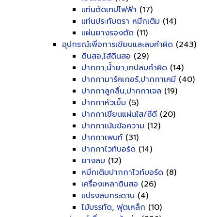
แท่นตัดเทปไฟฟ้า
(17)
แท่นประทับตรา หมึกเติม
(14)
แผ่นยางรองตัด
(11)
อุปกรณ์เพื่อการเขียนและลบคำผิด
(243)
ดินสอ,ไส้ดินสอ
(29)
ปากกา,น้ำยา,เทปลบคำผิด
(14)
ปากกามาร์คเกอร์,ปากกาเคมี
(40)
ปากกาลูกลื่น,ปากกาเจล
(19)
ปากกาหัวเข็ม
(5)
ปากกาเขียนแผ่นใส/ซีดี
(20)
ปากกาเน้นข้อความ
(12)
ปากกาเพนท์
(31)
ปากกาไวท์บอร์ด
(14)
ยางลบ
(12)
หมึกเติมปากกาไวท์บอร์ด
(8)
เครื่องเหลาดินสอ
(26)
แปรงลบกระดาน
(4)
ไม้บรรทัด, ฟุตเหล็ก
(10)