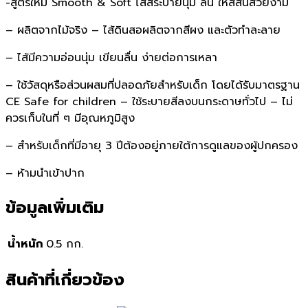
-สูตรใหม่ Smooth & Soft ไส้สีระบายนุ่ม ลื่น ให้สีสันสวยงาม
– ผลิตจากไม้จริง – ไส้ดินสอผลิตจากสีผง และตัวทำละลาย
– ไส้มีความอ่อนนุ่ม เขียนลื่น ง่ายต่อการเหลา
– ใช้วัสดุหรือส่วนผสมที่ปลอดภัยสำหรับเด็ก โดยได้รับมาตรฐาน
CE Safe for children – ใช้ระบายสีลงบนกระดาษทั่วไป – ไม่
ควรเก็บในที่ ๆ มีอุณหภูมิสูง
– สำหรับเด็กที่มีอายุ 3 ปีต้องอยู่ภายใต้การดูแลของผู้ปกครอง
– ห้ามนำเข้าปาก
ข้อมูลเพิ่มเติม
น้ำหนัก
0.5 กก.
สินค้าที่เกี่ยวข้อง