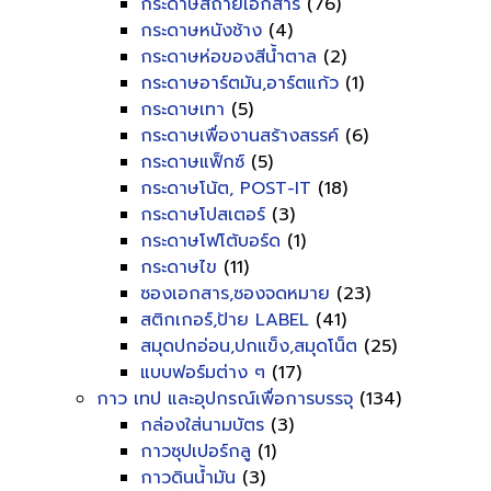
กระดาษสีถ่ายเอกสาร
(76)
กระดาษหนังช้าง
(4)
กระดาษห่อของสีน้ำตาล
(2)
กระดาษอาร์ตมัน,อาร์ตแก้ว
(1)
กระดาษเทา
(5)
กระดาษเพื่องานสร้างสรรค์
(6)
กระดาษแฟ็กซ์
(5)
กระดาษโน้ต, POST-IT
(18)
กระดาษโปสเตอร์
(3)
กระดาษโฟโต้บอร์ด
(1)
กระดาษไข
(11)
ซองเอกสาร,ซองจดหมาย
(23)
สติกเกอร์,ป้าย LABEL
(41)
สมุดปกอ่อน,ปกแข็ง,สมุดโน็ต
(25)
แบบฟอร์มต่าง ๆ
(17)
กาว เทป และอุปกรณ์เพื่อการบรรจุ
(134)
กล่องใส่นามบัตร
(3)
กาวซุปเปอร์กลู
(1)
กาวดินน้ำมัน
(3)