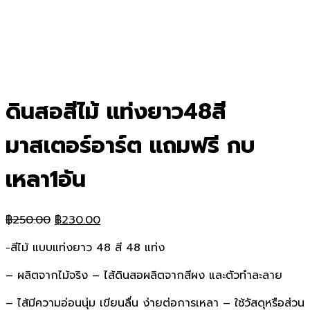
ดินสอสีไม้ แท่งยาว48สี
มาสเตอร์อาร์ต แถมฟรี กบ
เหลา1อัน
Original
Current
฿
250.00
฿
230.00
price
price
-สีไม้ แบบแท่งยาว 48 สี 48 แท่ง
was:
is:
฿250.00.
฿230.00.
– ผลิตจากไม้จริง – ไส้ดินสอผลิตจากสีผง และตัวทำละลาย
– ไส้มีความอ่อนนุ่ม เขียนลื่น ง่ายต่อการเหลา – ใช้วัสดุหรือส่วน