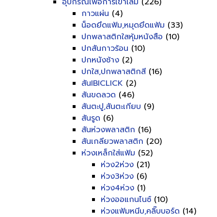
อุปกรณ์เพื่อการเข้าเล่ม
(226)
กาวแผ่น
(4)
น็อดยึดแฟ้ม,หมุดยึดแฟ้ม
(33)
ปกพลาสติกใสหุ้มหนังสือ
(10)
ปกสันกาวร้อน
(10)
ปกหนังช้าง
(2)
ปกใส,ปกพลาสติกสี
(16)
สันIBICLICK
(2)
สันขดลวด
(46)
สันตะปู,สันตะเกียบ
(9)
สันรูด
(6)
สันห่วงพลาสติก
(16)
สันเกลียวพลาสติก
(20)
ห่วงเหล็กใส่แฟ้ม
(52)
ห่วง2ห่วง
(21)
ห่วง3ห่วง
(6)
ห่วง4ห่วง
(1)
ห่วงออแกนไนซ์
(10)
ห่วงแฟ้มหนีบ,คลิ๊บบอร์ด
(14)