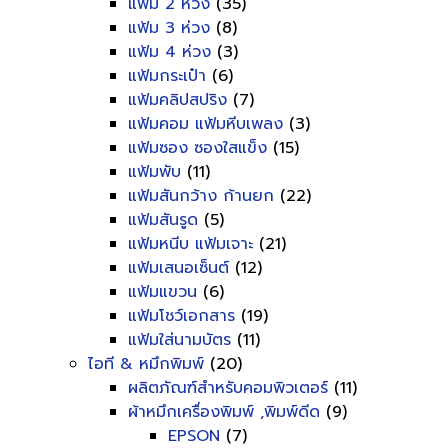
แฟ้ม 2 ห่วง
(35)
แฟ้ม 3 ห่วง
(8)
แฟ้ม 4 ห่วง
(3)
แฟ้มกระเป๋า
(6)
แฟ้มคลิปสปริง
(7)
แฟ้มคอม แฟ้มหีบเพลง
(3)
แฟ้มซอง ซองใสแข็ง
(15)
แฟ้มพับ
(11)
แฟ้มสันกว้าง ก้านยก
(22)
แฟ้มสันรูด
(5)
แฟ้มหนีบ แฟ้มเจาะ
(21)
แฟ้มเสนอเซ็นต์
(12)
แฟ้มแขวน
(6)
แฟ้มโชว์เอกสาร
(19)
แฟ้มใส่นามบัตร
(11)
ไอที & หมึกพิมพ์
(20)
ผลิตภัณฑ์สำหรับคอมพิวเตอร์
(11)
ผ้าหมึกเครื่องพิมพ์ ,พิมพ์ดีด
(9)
EPSON
(7)