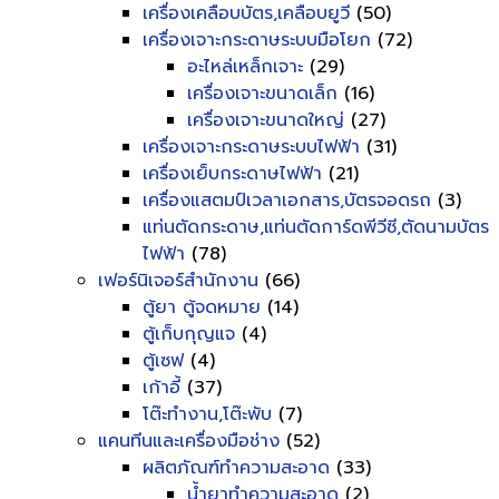
เครื่องเคลือบบัตร,เคลือบยูวี
(50)
เครื่องเจาะกระดาษระบบมือโยก
(72)
อะไหล่เหล็กเจาะ
(29)
เครื่องเจาะขนาดเล็ก
(16)
เครื่องเจาะขนาดใหญ่
(27)
เครื่องเจาะกระดาษระบบไฟฟ้า
(31)
เครื่องเย็บกระดาษไฟฟ้า
(21)
เครื่องแสตมป์เวลาเอกสาร,บัตรจอดรถ
(3)
แท่นตัดกระดาษ,แท่นตัดการ์ดพีวีซี,ตัดนามบัตร
ไฟฟ้า
(78)
เฟอร์นิเจอร์สำนักงาน
(66)
ตู้ยา ตู้จดหมาย
(14)
ตู้เก็บกุญแจ
(4)
ตู้เซฟ
(4)
เก้าอี้
(37)
โต๊ะทำงาน,โต๊ะพับ
(7)
แคนทีนและเครื่องมือช่าง
(52)
ผลิตภัณฑ์ทำความสะอาด
(33)
น้ำยาทำความสะอาด
(2)