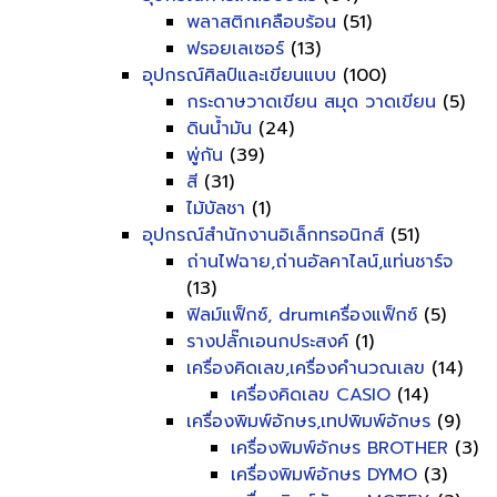
พลาสติกเคลือบร้อน
(51)
ฟรอยเลเซอร์
(13)
อุปกรณ์ศิลป์และเขียนแบบ
(100)
กระดาษวาดเขียน สมุด วาดเขียน
(5)
ดินน้ำมัน
(24)
พู่กัน
(39)
สี
(31)
ไม้บัลชา
(1)
อุปกรณ์สำนักงานอิเล็กทรอนิกส์
(51)
ถ่านไฟฉาย,ถ่านอัลคาไลน์,แท่นชาร์จ
(13)
ฟิลม์แฟ็กซ์, drumเครื่องแฟ็กซ์
(5)
รางปลั๊กเอนกประสงค์
(1)
เครื่องคิดเลข,เครื่องคำนวณเลข
(14)
เครื่องคิดเลข CASIO
(14)
เครื่องพิมพ์อักษร,เทปพิมพ์อักษร
(9)
เครื่องพิมพ์อักษร BROTHER
(3)
เครื่องพิมพ์อักษร DYMO
(3)