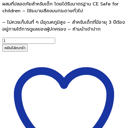
ผสมที่ปลอดภัยสำหรับเด็ก โดยได้รับมาตรฐาน CE Safe for
children – ใช้ระบายสีลงบนกระดาษทั่วไป
– ไม่ควรเก็บในที่ ๆ มีอุณหภูมิสูง – สำหรับเด็กที่มีอายุ 3 ปีต้อง
อยู่ภายใต้การดูแลของผู้ปกครอง – ห้ามนำเข้าปาก
จำนวน
ดินสอ
หยิบใส่ตะกร้า
สี
ไม้
แท่ง
ยาว48สี
มาสเตอร์
อาร์ต
แถม
ฟรี
กบ
เหลา1อัน
ชิ้น