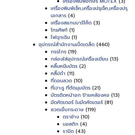
เครื่องพิมพ์อักษร MOTEX
(3)
เครื่องพิมพ์เช็ค,เครื่องปรุเช็ค,เครื่องปรุ
เอกสาร
(4)
เครื่องสแกนบาร์โค๊ต
(3)
โทรศัพท์
(1)
ไฟฉุกเฉิน
(1)
อุปกรณ์สำนักงานเบ็ดเตล็ด
(460)
กรรไกร
(19)
กล่องใส่อุปกรณ์เครื่องเขียน
(13)
คลิ๊บหนีบบัตร
(2)
คลิ๊ปดำ
(11)
ที่ถอนลวด
(10)
ที่เจาะรู ที่ตัดมุมบัตร
(21)
บัตรติดหน้าอก ป้ายคล้องคอ
(13)
มีดคัตเตอร์ ใบมีดคัตเตอร์
(81)
ลวดเย็บกระดาษ
(119)
ตราช้าง
(10)
บอสติก
(4)
ราปิด
(43)