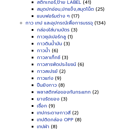
สติกเกอร์,ป้าย LABEL
(41)
สมุดปกอ่อน,ปกแข็ง,สมุดโน็ต
(25)
แบบฟอร์มต่าง ๆ
(17)
กาว เทป และอุปกรณ์เพื่อการบรรจุ
(134)
กล่องใส่นามบัตร
(3)
กาวซุปเปอร์กลู
(1)
กาวดินน้ำมัน
(3)
กาวน้ำ
(6)
กาวลาเท็กซ์
(3)
กาวสารพัดประโยชน์
(6)
กาวสเปรย์
(2)
กาวแท่ง
(9)
ปืนยิงกาว
(8)
พลาสติกห่อของกันกระแทก
(2)
ยางรัดของ
(3)
เชื่อก
(9)
เทปกระดาษกาวสี
(2)
เทปติดกล่อง OPP
(8)
เทปผ้า
(8)