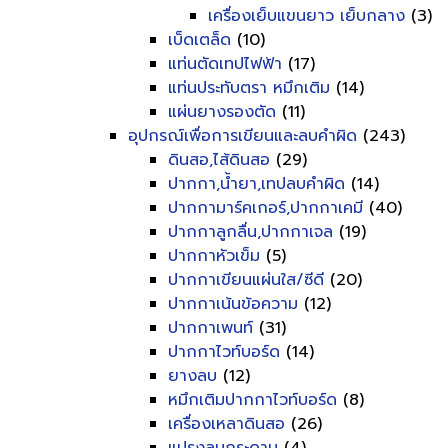
เครื่องเย็บแขนยาว เย็บกลาง
(3)
เบ็ดเตล็ด
(10)
แท่นตัดเทปไฟฟ้า
(17)
แท่นประทับตรา หมึกเติม
(14)
แผ่นยางรองตัด
(11)
อุปกรณ์เพื่อการเขียนและลบคำผิด
(243)
ดินสอ,ไส้ดินสอ
(29)
ปากกา,น้ำยา,เทปลบคำผิด
(14)
ปากกามาร์คเกอร์,ปากกาเคมี
(40)
ปากกาลูกลื่น,ปากกาเจล
(19)
ปากกาหัวเข็ม
(5)
ปากกาเขียนแผ่นใส/ซีดี
(20)
ปากกาเน้นข้อความ
(12)
ปากกาเพนท์
(31)
ปากกาไวท์บอร์ด
(14)
ยางลบ
(12)
หมึกเติมปากกาไวท์บอร์ด
(8)
เครื่องเหลาดินสอ
(26)