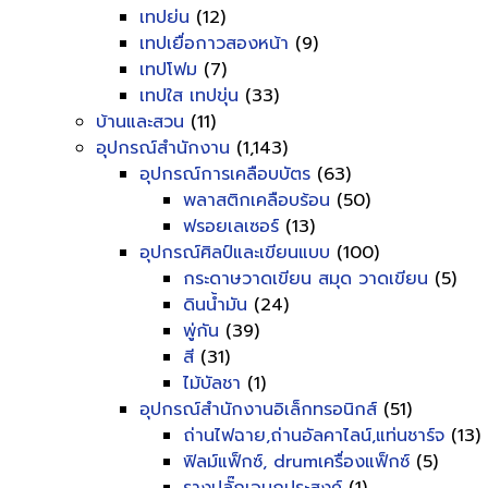
เทปย่น
(12)
เทปเยื่อกาวสองหน้า
(9)
เทปโฟม
(7)
เทปใส เทปขุ่น
(33)
บ้านและสวน
(11)
อุปกรณ์สำนักงาน
(1,143)
อุปกรณ์การเคลือบบัตร
(63)
พลาสติกเคลือบร้อน
(50)
ฟรอยเลเซอร์
(13)
อุปกรณ์ศิลป์และเขียนแบบ
(100)
กระดาษวาดเขียน สมุด วาดเขียน
(5)
ดินน้ำมัน
(24)
พู่กัน
(39)
สี
(31)
ไม้บัลชา
(1)
อุปกรณ์สำนักงานอิเล็กทรอนิกส์
(51)
ถ่านไฟฉาย,ถ่านอัลคาไลน์,แท่นชาร์จ
(13)
ฟิลม์แฟ็กซ์, drumเครื่องแฟ็กซ์
(5)