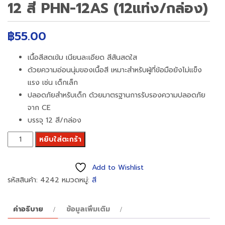
12 สี PHN-12AS (12แท่ง/กล่อง)
฿
55.00
เนื้อสีสดเข้ม เนียนละเอียด สีสันสดใส
ด้วยความอ่อนนุ่มของเนื้อสี เหมาะสำหรับผู้ที่ข้อมือยังไม่แข็ง
แรง เช่น เด็กเล็ก
ปลอดภัยสำหรับเด็ก ด้วยมาตรฐานการรับรองความปลอดภัย
จาก CE
บรรจุ 12 สี/กล่อง
จำนวน
หยิบใส่ตะกร้า
สี
ชอล์ค
Add to Wishlist
เพ
รหัสสินค้า:
4242
หมวดหมู่:
สี
นเทล
Oil
คำอธิบาย
ข้อมูลเพิ่มเติม
Pastels