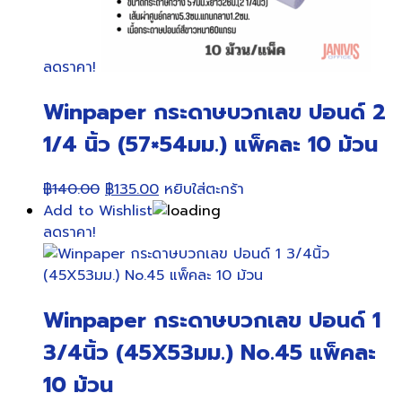
ลดราคา!
Winpaper กระดาษบวกเลข ปอนด์ 2
1/4 นิ้ว (57×54มม.) แพ็คละ 10 ม้วน
Original
Current
฿
140.00
฿
135.00
หยิบใส่ตะกร้า
price
price
Add to Wishlist
was:
is:
ลดราคา!
฿140.00.
฿135.00.
Winpaper กระดาษบวกเลข ปอนด์ 1
3/4นิ้ว (45X53มม.) No.45 แพ็คละ
10 ม้วน