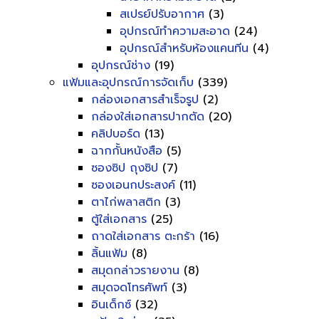
สเปรย์ปรับอากาศ
(3)
อุปกรณ์ทำความสะอาด
(24)
อุปกรณ์สำหรับห้องแคนทีน
(4)
อุปกรณ์ช่าง
(19)
แฟ้มและอุปกรณ์การจัดเก็บ
(339)
กล่องเอกสารสำเร็จรูป
(2)
กล่องใส่เอกสารปากตัด
(20)
คลิปบอร์ด
(13)
ฉากกั้นหนังสือ
(5)
ซองซิป ถุงซิป
(7)
ซองเอนกประสงค์
(11)
ตาไก่พลาสติก
(3)
ตู้ใส่เอกสาร
(25)
ถาดใส่เอกสาร ตะกร้า
(16)
ลิ้นแฟ้ม
(8)
สมุดกล่าวรายงาน
(8)
สมุดจดโทรศัพท์
(3)
อินเด็กซ์
(32)