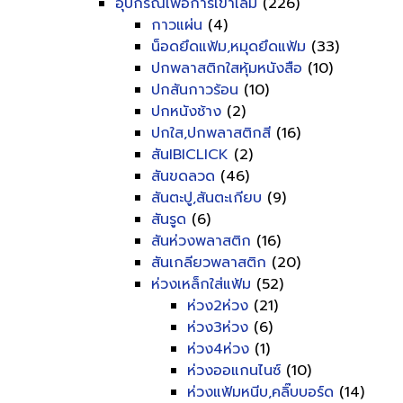
อุปกรณ์เพื่อการเข้าเล่ม
(226)
กาวแผ่น
(4)
น็อดยึดแฟ้ม,หมุดยึดแฟ้ม
(33)
ปกพลาสติกใสหุ้มหนังสือ
(10)
ปกสันกาวร้อน
(10)
ปกหนังช้าง
(2)
ปกใส,ปกพลาสติกสี
(16)
สันIBICLICK
(2)
สันขดลวด
(46)
สันตะปู,สันตะเกียบ
(9)
สันรูด
(6)
สันห่วงพลาสติก
(16)
สันเกลียวพลาสติก
(20)
ห่วงเหล็กใส่แฟ้ม
(52)
ห่วง2ห่วง
(21)
ห่วง3ห่วง
(6)
ห่วง4ห่วง
(1)
ห่วงออแกนไนซ์
(10)
ห่วงแฟ้มหนีบ,คลิ๊บบอร์ด
(14)