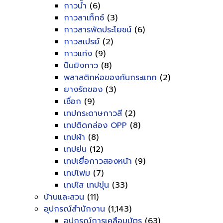
กาวน้ำ
(6)
กาวลาเท็กซ์
(3)
กาวสารพัดประโยชน์
(6)
กาวสเปรย์
(2)
กาวแท่ง
(9)
ปืนยิงกาว
(8)
พลาสติกห่อของกันกระแทก
(2)
ยางรัดของ
(3)
เชื่อก
(9)
เทปกระดาษกาวสี
(2)
เทปติดกล่อง OPP
(8)
เทปผ้า
(8)
เทปย่น
(12)
เทปเยื่อกาวสองหน้า
(9)
เทปโฟม
(7)
เทปใส เทปขุ่น
(33)
บ้านและสวน
(11)
อุปกรณ์สำนักงาน
(1,143)
อุปกรณ์การเคลือบบัตร
(63)