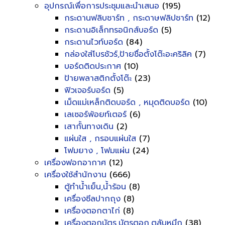
อุปกรณ์เพื่อการประชุมและนำเสนอ
(195)
กระดานฟลิบชาร์ท , กระดาษฟลิปชาร์ท
(12)
กระดานอิเล็กทรอนิกส์บอร์ด
(5)
กระดานไวท์บอร์ด
(84)
กล่องใส่โบรชัวร์,ป้ายชื่อตั้งโต๊ะอะคริลิค
(7)
บอร์ดติดประกาศ
(10)
ป้ายพลาสติกตั้งโต๊ะ
(23)
ฟิวเจอร์บอร์ด
(5)
เม็ดแม่เหล็กติดบอร์ด , หมุดติดบอร์ด
(10)
เลเซอร์พ้อยท์เตอร์
(6)
เสากั้นทางเดิน
(2)
แผ่นใส , กรอบแผ่นใส
(7)
โฟมยาง , โฟมแผ่น
(24)
เครื่องฟอกอากาศ
(12)
เครื่องใช้สำนักงาน
(666)
ตู้ทำน้ำเย็น,น้ำร้อน
(8)
เครื่องซีลปากถุง
(8)
เครื่องตอกตาไก่
(8)
เครื่องตอกบัตร,บัตรตอก,ตลับหมึก
(38)