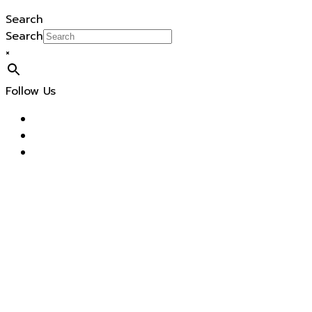
Search
Search
×
Follow Us