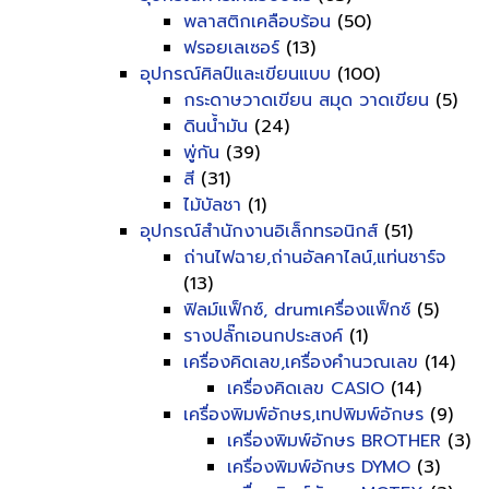
พลาสติกเคลือบร้อน
(50)
ฟรอยเลเซอร์
(13)
อุปกรณ์ศิลป์และเขียนแบบ
(100)
กระดาษวาดเขียน สมุด วาดเขียน
(5)
ดินน้ำมัน
(24)
พู่กัน
(39)
สี
(31)
ไม้บัลชา
(1)
อุปกรณ์สำนักงานอิเล็กทรอนิกส์
(51)
ถ่านไฟฉาย,ถ่านอัลคาไลน์,แท่นชาร์จ
(13)
ฟิลม์แฟ็กซ์, drumเครื่องแฟ็กซ์
(5)
รางปลั๊กเอนกประสงค์
(1)
เครื่องคิดเลข,เครื่องคำนวณเลข
(14)
เครื่องคิดเลข CASIO
(14)
เครื่องพิมพ์อักษร,เทปพิมพ์อักษร
(9)
เครื่องพิมพ์อักษร BROTHER
(3)
เครื่องพิมพ์อักษร DYMO
(3)