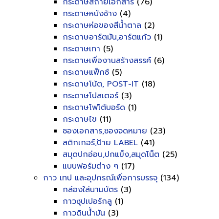
กระดาษสีถ่ายเอกสาร
(76)
กระดาษหนังช้าง
(4)
กระดาษห่อของสีน้ำตาล
(2)
กระดาษอาร์ตมัน,อาร์ตแก้ว
(1)
กระดาษเทา
(5)
กระดาษเพื่องานสร้างสรรค์
(6)
กระดาษแฟ็กซ์
(5)
กระดาษโน้ต, POST-IT
(18)
กระดาษโปสเตอร์
(3)
กระดาษโฟโต้บอร์ด
(1)
กระดาษไข
(11)
ซองเอกสาร,ซองจดหมาย
(23)
สติกเกอร์,ป้าย LABEL
(41)
สมุดปกอ่อน,ปกแข็ง,สมุดโน็ต
(25)
แบบฟอร์มต่าง ๆ
(17)
กาว เทป และอุปกรณ์เพื่อการบรรจุ
(134)
กล่องใส่นามบัตร
(3)
กาวซุปเปอร์กลู
(1)
กาวดินน้ำมัน
(3)