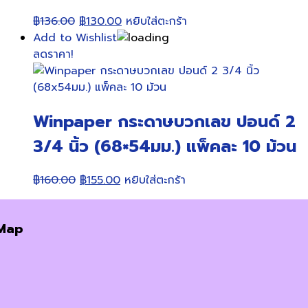
Original
Current
฿
136.00
฿
130.00
หยิบใส่ตะกร้า
price
price
Add to Wishlist
was:
is:
ลดราคา!
฿136.00.
฿130.00.
Winpaper กระดาษบวกเลข ปอนด์ 2
3/4 นิ้ว (68×54มม.) แพ็คละ 10 ม้วน
Original
Current
฿
160.00
฿
155.00
หยิบใส่ตะกร้า
price
price
was:
is:
Map
฿160.00.
฿155.00.