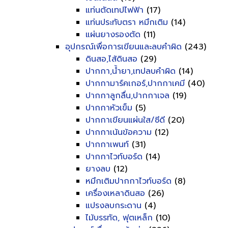
แท่นตัดเทปไฟฟ้า
(17)
แท่นประทับตรา หมึกเติม
(14)
แผ่นยางรองตัด
(11)
อุปกรณ์เพื่อการเขียนและลบคำผิด
(243)
ดินสอ,ไส้ดินสอ
(29)
ปากกา,น้ำยา,เทปลบคำผิด
(14)
ปากกามาร์คเกอร์,ปากกาเคมี
(40)
ปากกาลูกลื่น,ปากกาเจล
(19)
ปากกาหัวเข็ม
(5)
ปากกาเขียนแผ่นใส/ซีดี
(20)
ปากกาเน้นข้อความ
(12)
ปากกาเพนท์
(31)
ปากกาไวท์บอร์ด
(14)
ยางลบ
(12)
หมึกเติมปากกาไวท์บอร์ด
(8)
เครื่องเหลาดินสอ
(26)
แปรงลบกระดาน
(4)
ไม้บรรทัด, ฟุตเหล็ก
(10)