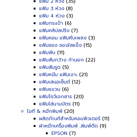
แฟ้ม 2 ห่วง
(35)
แฟ้ม 3 ห่วง
(8)
แฟ้ม 4 ห่วง
(3)
แฟ้มกระเป๋า
(6)
แฟ้มคลิปสปริง
(7)
แฟ้มคอม แฟ้มหีบเพลง
(3)
แฟ้มซอง ซองใสแข็ง
(15)
แฟ้มพับ
(11)
แฟ้มสันกว้าง ก้านยก
(22)
แฟ้มสันรูด
(5)
แฟ้มหนีบ แฟ้มเจาะ
(21)
แฟ้มเสนอเซ็นต์
(12)
แฟ้มแขวน
(6)
แฟ้มโชว์เอกสาร
(20)
แฟ้มใส่นามบัตร
(11)
ไอที & หมึกพิมพ์
(20)
ผลิตภัณฑ์สำหรับคอมพิวเตอร์
(11)
ผ้าหมึกเครื่องพิมพ์ ,พิมพ์ดีด
(9)
EPSON
(7)