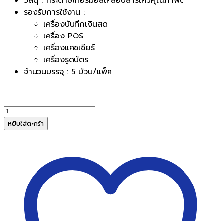
วัสดุ : กระดาษเทอร์มอลเคลือบสารเคมีคุณภาพดี
รองรับการใช้งาน :
เครื่องบันทึกเงินสด
เครื่อง POS
เครื่องแคชเชียร์
เครื่องรูดบัตร
จำนวนบรรจุ : 5 ม้วน/แพ็ค
จำนวน
Advanced
หยิบใส่ตะกร้า
กระดาษ
บวก
เลข
เท
อร์
มอล
80
x