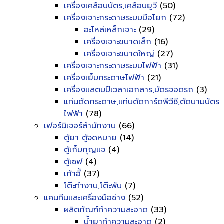
เครื่องเคลือบบัตร,เคลือบยูวี
(50)
เครื่องเจาะกระดาษระบบมือโยก
(72)
อะไหล่เหล็กเจาะ
(29)
เครื่องเจาะขนาดเล็ก
(16)
เครื่องเจาะขนาดใหญ่
(27)
เครื่องเจาะกระดาษระบบไฟฟ้า
(31)
เครื่องเย็บกระดาษไฟฟ้า
(21)
เครื่องแสตมป์เวลาเอกสาร,บัตรจอดรถ
(3)
แท่นตัดกระดาษ,แท่นตัดการ์ดพีวีซี,ตัดนามบัตร
ไฟฟ้า
(78)
เฟอร์นิเจอร์สำนักงาน
(66)
ตู้ยา ตู้จดหมาย
(14)
ตู้เก็บกุญแจ
(4)
ตู้เซฟ
(4)
เก้าอี้
(37)
โต๊ะทำงาน,โต๊ะพับ
(7)
แคนทีนและเครื่องมือช่าง
(52)
ผลิตภัณฑ์ทำความสะอาด
(33)
น้ำยาทำความสะอาด
(2)