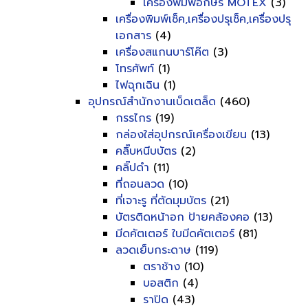
เครื่องพิมพ์อักษร MOTEX
(3)
เครื่องพิมพ์เช็ค,เครื่องปรุเช็ค,เครื่องปรุ
เอกสาร
(4)
เครื่องสแกนบาร์โค๊ต
(3)
โทรศัพท์
(1)
ไฟฉุกเฉิน
(1)
อุปกรณ์สำนักงานเบ็ดเตล็ด
(460)
กรรไกร
(19)
กล่องใส่อุปกรณ์เครื่องเขียน
(13)
คลิ๊บหนีบบัตร
(2)
คลิ๊ปดำ
(11)
ที่ถอนลวด
(10)
ที่เจาะรู ที่ตัดมุมบัตร
(21)
บัตรติดหน้าอก ป้ายคล้องคอ
(13)
มีดคัตเตอร์ ใบมีดคัตเตอร์
(81)
ลวดเย็บกระดาษ
(119)
ตราช้าง
(10)
บอสติก
(4)
ราปิด
(43)