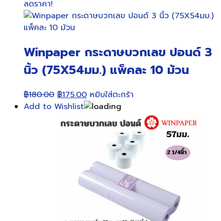
ลดราคา!
Winpaper กระดาษบวกเลข ปอนด์ 3
นิ้ว (75X54มม.) แพ็คละ 10 ม้วน
Original
Current
฿
180.00
฿
175.00
หยิบใส่ตะกร้า
price
price
Add to Wishlist
was:
is:
฿180.00.
฿175.00.