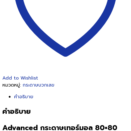
80
มม.แกน
1.5
ซม.
(5ม้วน/
แพ็ค)
ชิ้น
Add to Wishlist
หมวดหมู่:
กระดาษบวกเลข
คำอธิบาย
คำอธิบาย
Advanced กระดาษเทอร์มอล 80×80