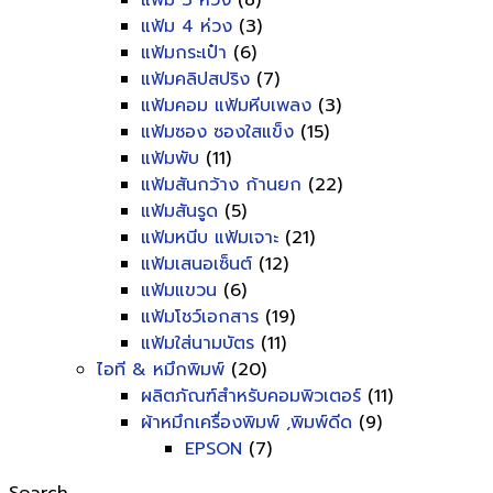
แฟ้ม 3 ห่วง
(8)
แฟ้ม 4 ห่วง
(3)
แฟ้มกระเป๋า
(6)
แฟ้มคลิปสปริง
(7)
แฟ้มคอม แฟ้มหีบเพลง
(3)
แฟ้มซอง ซองใสแข็ง
(15)
แฟ้มพับ
(11)
แฟ้มสันกว้าง ก้านยก
(22)
แฟ้มสันรูด
(5)
แฟ้มหนีบ แฟ้มเจาะ
(21)
แฟ้มเสนอเซ็นต์
(12)
แฟ้มแขวน
(6)
แฟ้มโชว์เอกสาร
(19)
แฟ้มใส่นามบัตร
(11)
ไอที & หมึกพิมพ์
(20)
ผลิตภัณฑ์สำหรับคอมพิวเตอร์
(11)
ผ้าหมึกเครื่องพิมพ์ ,พิมพ์ดีด
(9)
EPSON
(7)