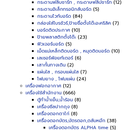
กระดานฟลิบชาร์ท , กระดาษฟลิปชาร์ท
(12)
กระดานอิเล็กทรอนิกส์บอร์ด
(5)
กระดานไวท์บอร์ด
(84)
กล่องใส่โบรชัวร์,ป้ายชื่อตั้งโต๊ะอะคริลิค
(7)
บอร์ดติดประกาศ
(10)
ป้ายพลาสติกตั้งโต๊ะ
(23)
ฟิวเจอร์บอร์ด
(5)
เม็ดแม่เหล็กติดบอร์ด , หมุดติดบอร์ด
(10)
เลเซอร์พ้อยท์เตอร์
(6)
เสากั้นทางเดิน
(2)
แผ่นใส , กรอบแผ่นใส
(7)
โฟมยาง , โฟมแผ่น
(24)
เครื่องฟอกอากาศ
(12)
เครื่องใช้สำนักงาน
(666)
ตู้ทำน้ำเย็น,น้ำร้อน
(8)
เครื่องซีลปากถุง
(8)
เครื่องตอกตาไก่
(8)
เครื่องตอกบัตร,บัตรตอก,ตลับหมึก
(38)
เครื่องตอกบัตร ALPHA time
(5)