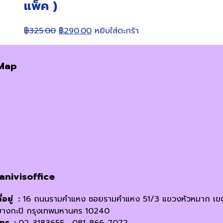
แพ็ค )
Original
Current
฿
325.00
฿
290.00
หยิบใส่ตะกร้า
price
price
was:
is:
Map
฿325.00.
฿290.00.
janivisoffice
ี่อยู่ :
16 ถนนรามคำแหง ซอยรามคำแหง 51/3 แขวงหัวหมาก เข
บางกะปิ กรุงเทพมหานคร 10240
โทร. :
02-3183655 , 081-866-7072,