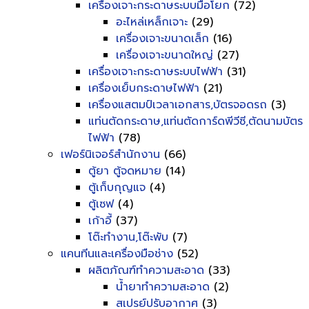
เครื่องเจาะกระดาษระบบมือโยก
(72)
อะไหล่เหล็กเจาะ
(29)
เครื่องเจาะขนาดเล็ก
(16)
เครื่องเจาะขนาดใหญ่
(27)
เครื่องเจาะกระดาษระบบไฟฟ้า
(31)
เครื่องเย็บกระดาษไฟฟ้า
(21)
เครื่องแสตมป์เวลาเอกสาร,บัตรจอดรถ
(3)
แท่นตัดกระดาษ,แท่นตัดการ์ดพีวีซี,ตัดนามบัตร
ไฟฟ้า
(78)
เฟอร์นิเจอร์สำนักงาน
(66)
ตู้ยา ตู้จดหมาย
(14)
ตู้เก็บกุญแจ
(4)
ตู้เซฟ
(4)
เก้าอี้
(37)
โต๊ะทำงาน,โต๊ะพับ
(7)
แคนทีนและเครื่องมือช่าง
(52)
ผลิตภัณฑ์ทำความสะอาด
(33)
น้ำยาทำความสะอาด
(2)
สเปรย์ปรับอากาศ
(3)