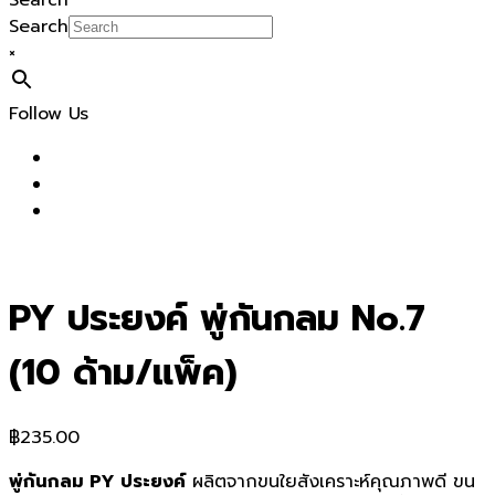
Search
Search
×
Follow Us
PY ประยงค์ พู่กันกลม No.7
(10 ด้าม/แพ็ค)
฿
235.00
พู่กันกลม PY ประยงค์
ผลิตจากขนใยสังเคราะห์คุณภาพดี ขน