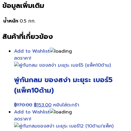
ข้อมูลเพิ่มเติม
น้ำหนัก
0.5 กก.
สินค้าที่เกี่ยวข้อง
Add to Wishlist
ลดราคา!
พู่กันกลม ของสง่า มะยุระ เบอร์5
(แพ็ค10ด้าม)
Original
Current
฿
170.00
฿
153.00
หยิบใส่ตะกร้า
price
price
Add to Wishlist
was:
is:
ลดราคา!
฿170.00.
฿153.00.