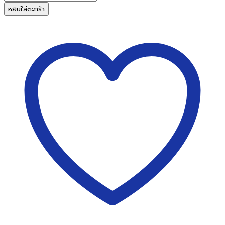
PY
หยิบใส่ตะกร้า
ประยงค์
พู่กัน
กลม
No.7
(10
ด้าม/
แพ็ค)
ชิ้น