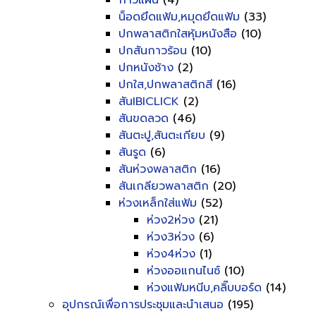
กาวแผ่น
(4)
น็อดยึดแฟ้ม,หมุดยึดแฟ้ม
(33)
ปกพลาสติกใสหุ้มหนังสือ
(10)
ปกสันกาวร้อน
(10)
ปกหนังช้าง
(2)
ปกใส,ปกพลาสติกสี
(16)
สันIBICLICK
(2)
สันขดลวด
(46)
สันตะปู,สันตะเกียบ
(9)
สันรูด
(6)
สันห่วงพลาสติก
(16)
สันเกลียวพลาสติก
(20)
ห่วงเหล็กใส่แฟ้ม
(52)
ห่วง2ห่วง
(21)
ห่วง3ห่วง
(6)
ห่วง4ห่วง
(1)
ห่วงออแกนไนซ์
(10)
ห่วงแฟ้มหนีบ,คลิ๊บบอร์ด
(14)
อุปกรณ์เพื่อการประชุมและนำเสนอ
(195)