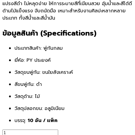
แปรงสีดำ ไม่หลุดง่าย ให้การระบายสีที่เนียนสวย อุ้มน้ำและสีได้ดี
ด้ามไม้แข็งแรง จับถนัดมือ เหมาะสำหรับงานศิลปะหลากหลาย
ประเภท ทั้งสีน้ำและสีน้ำมัน
ข้อมูลสินค้า (Specifications)
ประเภทสินค้า: พู่กันกลม
ยี่ห้อ: PY ประยงค์
วัสดุขนพู่กัน: ขนใยสังเคราะห์
สีขนพู่กัน: ดำ
วัสดุด้าม: ไม้
วัสดุปลอกขน: อลูมิเนียม
บรรจุ:
10 อัน / แพ็ค
จำนวน