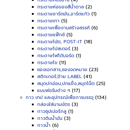
กระดาษหนังช้าง
(4)
กระดาษห่อของสีน้ำตาล
(2)
กระดาษอาร์ตมัน,อาร์ตแก้ว
(1)
กระดาษเทา
(5)
กระดาษเพื่องานสร้างสรรค์
(6)
กระดาษแฟ็กซ์
(5)
กระดาษโน้ต, POST-IT
(18)
กระดาษโปสเตอร์
(3)
กระดาษโฟโต้บอร์ด
(1)
กระดาษไข
(11)
ซองเอกสาร,ซองจดหมาย
(23)
สติกเกอร์,ป้าย LABEL
(41)
สมุดปกอ่อน,ปกแข็ง,สมุดโน็ต
(25)
แบบฟอร์มต่าง ๆ
(17)
กาว เทป และอุปกรณ์เพื่อการบรรจุ
(134)
กล่องใส่นามบัตร
(3)
กาวซุปเปอร์กลู
(1)
กาวดินน้ำมัน
(3)
กาวน้ำ
(6)