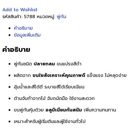
Add to Wishlist
รหัสสินค้า:
5788
หมวดหมู่:
พู่กัน
คำอธิบาย
ข้อมูลเพิ่มเติม
คำอธิบาย
พู่กันชนิด
ปลายกลม
ขนแปรงสีดำ
ผลิตจาก
ขนใยสังเคราะห์คุณภาพดี
แข็งแรง ไม่หลุดง่าย
อุ้มน้ำและสีได้ดี ระบายสีได้เรียบเนียน
ด้ามจับทำจากไม้ จับถนัดมือ ใช้งานสะดวก
ขนพู่กันหุ้มด้วย
อลูมิเนียมกันสนิม
เพิ่มความทนทาน
เหมาะสำหรับผู้เริ่มต้นและผู้ใช้งานทั่วไป