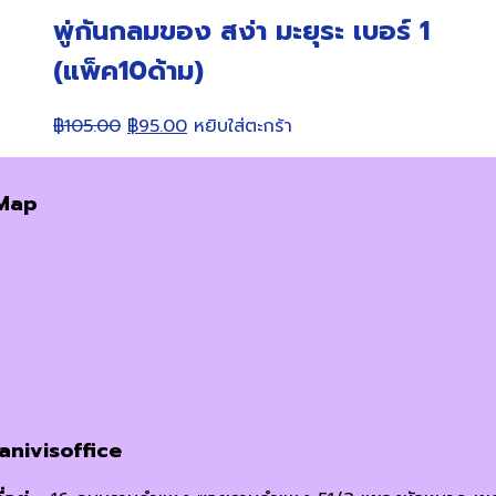
พู่กันกลมของ สง่า มะยุระ เบอร์ 1
(แพ็ค10ด้าม)
Original
Current
฿
105.00
฿
95.00
หยิบใส่ตะกร้า
price
price
was:
is:
Map
฿105.00.
฿95.00.
janivisoffice