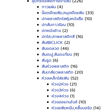
อุปกรณ์เพื่อการเข้าเล่ม
(226)
กาวแผ่น
(4)
น็อดยึดแฟ้ม,หมุดยึดแฟ้ม
(33)
ปกพลาสติกใสหุ้มหนังสือ
(10)
ปกสันกาวร้อน
(10)
ปกหนังช้าง
(2)
ปกใส,ปกพลาสติกสี
(16)
สันIBICLICK
(2)
สันขดลวด
(46)
สันตะปู,สันตะเกียบ
(9)
สันรูด
(6)
สันห่วงพลาสติก
(16)
สันเกลียวพลาสติก
(20)
ห่วงเหล็กใส่แฟ้ม
(52)
ห่วง2ห่วง
(21)
ห่วง3ห่วง
(6)
ห่วง4ห่วง
(1)
ห่วงออแกนไนซ์
(10)
ห่วงแฟ้มหนีบ,คลิ๊บบอร์ด
(14)