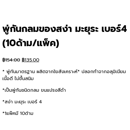
พู่กันกลมของสง่า มะยุระ เบอร์4
(10ด้าม/แพ็ค)
Original
Current
฿
154.00
฿
135.00
price
price
* พู่กันมาตรฐาน ผลิตจากใยสังเคราะห์* ปลอกทำจากอลุมิเนียม
was:
is:
เนี้อดี ไม่ขึ้นสนิม
฿154.00.
฿135.00.
*เป็นพู่กันชนิดกลม ขนแปรงสีดำ
*สง่า มะยุระ เบอร์ 4
*1แพ๊คมี 10ด้าม