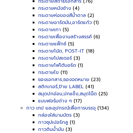
กระดาษสีถ่ายเอกสาร
(76)
กระดาษหนังช้าง
(4)
กระดาษห่อของสีน้ำตาล
(2)
กระดาษอาร์ตมัน,อาร์ตแก้ว
(1)
กระดาษเทา
(5)
กระดาษเพื่องานสร้างสรรค์
(6)
กระดาษแฟ็กซ์
(5)
กระดาษโน้ต, POST-IT
(18)
กระดาษโปสเตอร์
(3)
กระดาษโฟโต้บอร์ด
(1)
กระดาษไข
(11)
ซองเอกสาร,ซองจดหมาย
(23)
สติกเกอร์,ป้าย LABEL
(41)
สมุดปกอ่อน,ปกแข็ง,สมุดโน็ต
(25)
แบบฟอร์มต่าง ๆ
(17)
กาว เทป และอุปกรณ์เพื่อการบรรจุ
(134)
กล่องใส่นามบัตร
(3)
กาวซุปเปอร์กลู
(1)
กาวดินน้ำมัน
(3)