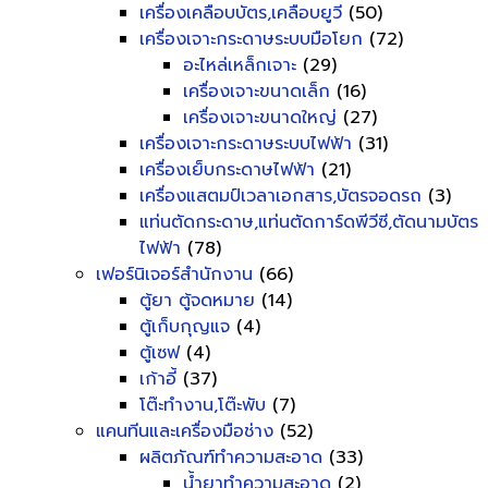
เครื่องเคลือบบัตร,เคลือบยูวี
(50)
เครื่องเจาะกระดาษระบบมือโยก
(72)
อะไหล่เหล็กเจาะ
(29)
เครื่องเจาะขนาดเล็ก
(16)
เครื่องเจาะขนาดใหญ่
(27)
เครื่องเจาะกระดาษระบบไฟฟ้า
(31)
เครื่องเย็บกระดาษไฟฟ้า
(21)
เครื่องแสตมป์เวลาเอกสาร,บัตรจอดรถ
(3)
แท่นตัดกระดาษ,แท่นตัดการ์ดพีวีซี,ตัดนามบัตร
ไฟฟ้า
(78)
เฟอร์นิเจอร์สำนักงาน
(66)
ตู้ยา ตู้จดหมาย
(14)
ตู้เก็บกุญแจ
(4)
ตู้เซฟ
(4)
เก้าอี้
(37)
โต๊ะทำงาน,โต๊ะพับ
(7)
แคนทีนและเครื่องมือช่าง
(52)
ผลิตภัณฑ์ทำความสะอาด
(33)
น้ำยาทำความสะอาด
(2)