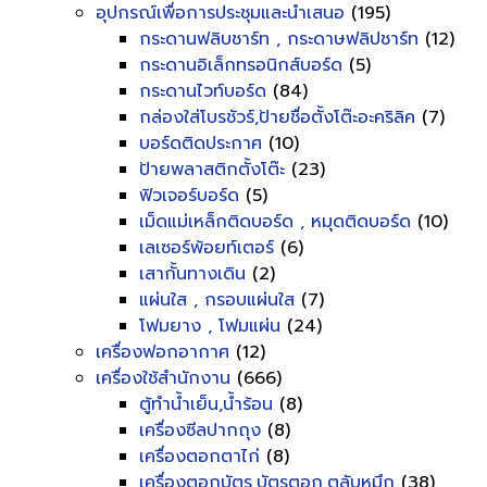
อุปกรณ์เพื่อการประชุมและนำเสนอ
(195)
กระดานฟลิบชาร์ท , กระดาษฟลิปชาร์ท
(12)
กระดานอิเล็กทรอนิกส์บอร์ด
(5)
กระดานไวท์บอร์ด
(84)
กล่องใส่โบรชัวร์,ป้ายชื่อตั้งโต๊ะอะคริลิค
(7)
บอร์ดติดประกาศ
(10)
ป้ายพลาสติกตั้งโต๊ะ
(23)
ฟิวเจอร์บอร์ด
(5)
เม็ดแม่เหล็กติดบอร์ด , หมุดติดบอร์ด
(10)
เลเซอร์พ้อยท์เตอร์
(6)
เสากั้นทางเดิน
(2)
แผ่นใส , กรอบแผ่นใส
(7)
โฟมยาง , โฟมแผ่น
(24)
เครื่องฟอกอากาศ
(12)
เครื่องใช้สำนักงาน
(666)
ตู้ทำน้ำเย็น,น้ำร้อน
(8)
เครื่องซีลปากถุง
(8)
เครื่องตอกตาไก่
(8)
เครื่องตอกบัตร,บัตรตอก,ตลับหมึก
(38)