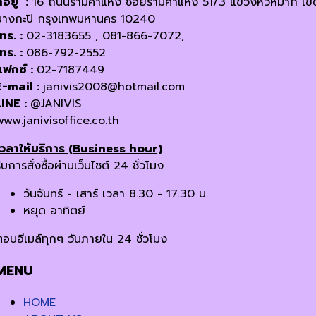
ี่อยู่ :
16 ถนนรามคำแหง ซอยรามคำแหง 51/3 แขวงหัวหมาก เข
บางกะปิ กรุงเทพมหานคร 10240
โทร. :
02-3183655 , 081-866-7072,
โทร. :
086-792-2552
แฟกซ์ :
02-7187449
E-mail :
janivis2008@hotmail.com
LINE :
@JANIVIS
www.janivisoffice.co.th
เวลาให้บริการ (Business hour)
ับการสั่งซื้อผ่านเว็บไซต์ 24 ชั่วโมง
วันจันทร์ - เสาร์ เวลา 8.30 - 17.30 น.
หยุด อาทิตย์
ตอบอีเมล์ทุกๆ วันภายใน 24 ชั่วโมง
MENU
HOME