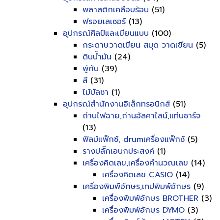
พลาสติกเคลือบร้อน
(51)
ฟรอยเลเซอร์
(13)
อุปกรณ์ศิลป์และเขียนแบบ
(100)
กระดาษวาดเขียน สมุด วาดเขียน
(5)
ดินน้ำมัน
(24)
พู่กัน
(39)
สี
(31)
ไม้บัลชา
(1)
อุปกรณ์สำนักงานอิเล็กทรอนิกส์
(51)
ถ่านไฟฉาย,ถ่านอัลคาไลน์,แท่นชาร์จ
(13)
ฟิลม์แฟ็กซ์, drumเครื่องแฟ็กซ์
(5)
รางปลั๊กเอนกประสงค์
(1)
เครื่องคิดเลข,เครื่องคำนวณเลข
(14)
เครื่องคิดเลข CASIO
(14)
เครื่องพิมพ์อักษร,เทปพิมพ์อักษร
(9)
เครื่องพิมพ์อักษร BROTHER
(3)
เครื่องพิมพ์อักษร DYMO
(3)