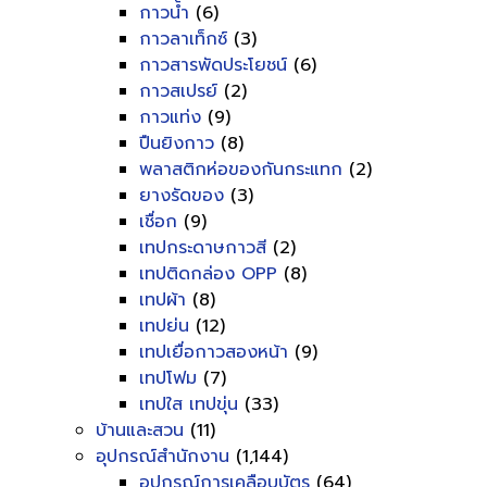
กาวน้ำ
(6)
กาวลาเท็กซ์
(3)
กาวสารพัดประโยชน์
(6)
กาวสเปรย์
(2)
กาวแท่ง
(9)
ปืนยิงกาว
(8)
พลาสติกห่อของกันกระแทก
(2)
ยางรัดของ
(3)
เชื่อก
(9)
เทปกระดาษกาวสี
(2)
เทปติดกล่อง OPP
(8)
เทปผ้า
(8)
เทปย่น
(12)
เทปเยื่อกาวสองหน้า
(9)
เทปโฟม
(7)
เทปใส เทปขุ่น
(33)
บ้านและสวน
(11)
อุปกรณ์สำนักงาน
(1,144)
อุปกรณ์การเคลือบบัตร
(64)