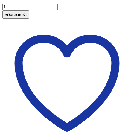
จำนวน
พู่กัน
หยิบใส่ตะกร้า
กลม
ของ
สง่า
มะ
ยุระ
เบอร์4
(10ด้าม/
แพ็ค)
ชิ้น