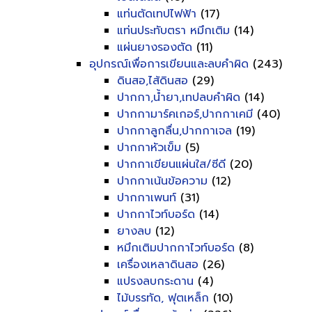
แท่นตัดเทปไฟฟ้า
(17)
แท่นประทับตรา หมึกเติม
(14)
แผ่นยางรองตัด
(11)
อุปกรณ์เพื่อการเขียนและลบคำผิด
(243)
ดินสอ,ไส้ดินสอ
(29)
ปากกา,น้ำยา,เทปลบคำผิด
(14)
ปากกามาร์คเกอร์,ปากกาเคมี
(40)
ปากกาลูกลื่น,ปากกาเจล
(19)
ปากกาหัวเข็ม
(5)
ปากกาเขียนแผ่นใส/ซีดี
(20)
ปากกาเน้นข้อความ
(12)
ปากกาเพนท์
(31)
ปากกาไวท์บอร์ด
(14)
ยางลบ
(12)
หมึกเติมปากกาไวท์บอร์ด
(8)
เครื่องเหลาดินสอ
(26)
แปรงลบกระดาน
(4)
ไม้บรรทัด, ฟุตเหล็ก
(10)