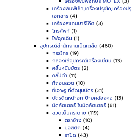
เครื่องพิมพ์อักษร MOTEX
(3)
เครื่องพิมพ์เช็ค,เครื่องปรุเช็ค,เครื่องปรุ
เอกสาร
(4)
เครื่องสแกนบาร์โค๊ต
(3)
โทรศัพท์
(1)
ไฟฉุกเฉิน
(1)
อุปกรณ์สำนักงานเบ็ดเตล็ด
(460)
กรรไกร
(19)
กล่องใส่อุปกรณ์เครื่องเขียน
(13)
คลิ๊บหนีบบัตร
(2)
คลิ๊ปดำ
(11)
ที่ถอนลวด
(10)
ที่เจาะรู ที่ตัดมุมบัตร
(21)
บัตรติดหน้าอก ป้ายคล้องคอ
(13)
มีดคัตเตอร์ ใบมีดคัตเตอร์
(81)
ลวดเย็บกระดาษ
(119)
ตราช้าง
(10)
บอสติก
(4)
ราปิด
(43)