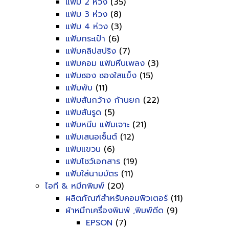
แฟ้ม 2 ห่วง
(35)
แฟ้ม 3 ห่วง
(8)
แฟ้ม 4 ห่วง
(3)
แฟ้มกระเป๋า
(6)
แฟ้มคลิปสปริง
(7)
แฟ้มคอม แฟ้มหีบเพลง
(3)
แฟ้มซอง ซองใสแข็ง
(15)
แฟ้มพับ
(11)
แฟ้มสันกว้าง ก้านยก
(22)
แฟ้มสันรูด
(5)
แฟ้มหนีบ แฟ้มเจาะ
(21)
แฟ้มเสนอเซ็นต์
(12)
แฟ้มแขวน
(6)
แฟ้มโชว์เอกสาร
(19)
แฟ้มใส่นามบัตร
(11)
ไอที & หมึกพิมพ์
(20)
ผลิตภัณฑ์สำหรับคอมพิวเตอร์
(11)
ผ้าหมึกเครื่องพิมพ์ ,พิมพ์ดีด
(9)
EPSON
(7)