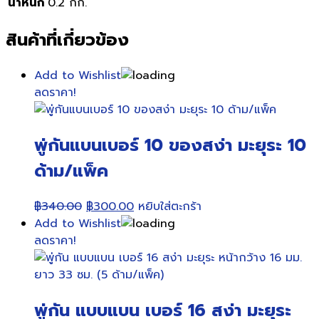
น้ำหนัก
0.2 กก.
สินค้าที่เกี่ยวข้อง
Add to Wishlist
ลดราคา!
พู่กันแบนเบอร์ 10 ของสง่า มะยุระ 10
ด้าม/แพ็ค
Original
Current
฿
340.00
฿
300.00
หยิบใส่ตะกร้า
price
price
Add to Wishlist
was:
is:
ลดราคา!
฿340.00.
฿300.00.
พู่กัน แบบแบน เบอร์ 16 สง่า มะยุระ