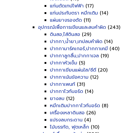
แท่นตัดเทปไฟฟ้า
(17)
แท่นประทับตรา หมึกเติม
(14)
แผ่นยางรองตัด
(11)
อุปกรณ์เพื่อการเขียนและลบคำผิด
(243)
ดินสอ,ไส้ดินสอ
(29)
ปากกา,น้ำยา,เทปลบคำผิด
(14)
ปากกามาร์คเกอร์,ปากกาเคมี
(40)
ปากกาลูกลื่น,ปากกาเจล
(19)
ปากกาหัวเข็ม
(5)
ปากกาเขียนแผ่นใส/ซีดี
(20)
ปากกาเน้นข้อความ
(12)
ปากกาเพนท์
(31)
ปากกาไวท์บอร์ด
(14)
ยางลบ
(12)
หมึกเติมปากกาไวท์บอร์ด
(8)
เครื่องเหลาดินสอ
(26)
แปรงลบกระดาน
(4)
ไม้บรรทัด, ฟุตเหล็ก
(10)