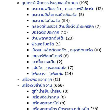
อุปกรณ์เพื่อการประชุมและนำเสนอ
(195)
กระดานฟลิบชาร์ท , กระดาษฟลิปชาร์ท
(12)
กระดานอิเล็กทรอนิกส์บอร์ด
(5)
กระดานไวท์บอร์ด
(84)
กล่องใส่โบรชัวร์,ป้ายชื่อตั้งโต๊ะอะคริลิค
(7)
บอร์ดติดประกาศ
(10)
ป้ายพลาสติกตั้งโต๊ะ
(23)
ฟิวเจอร์บอร์ด
(5)
เม็ดแม่เหล็กติดบอร์ด , หมุดติดบอร์ด
(10)
เลเซอร์พ้อยท์เตอร์
(6)
เสากั้นทางเดิน
(2)
แผ่นใส , กรอบแผ่นใส
(7)
โฟมยาง , โฟมแผ่น
(24)
เครื่องฟอกอากาศ
(12)
เครื่องใช้สำนักงาน
(666)
ตู้ทำน้ำเย็น,น้ำร้อน
(8)
เครื่องซีลปากถุง
(8)
เครื่องตอกตาไก่
(8)
เครื่องตอกบัตร,บัตรตอก,ตลับหมึก
(38)