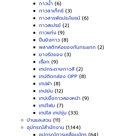
กาวน้ำ
(6)
กาวลาเท็กซ์
(3)
กาวสารพัดประโยชน์
(6)
กาวสเปรย์
(2)
กาวแท่ง
(9)
ปืนยิงกาว
(8)
พลาสติกห่อของกันกระแทก
(2)
ยางรัดของ
(3)
เชื่อก
(9)
เทปกระดาษกาวสี
(2)
เทปติดกล่อง OPP
(8)
เทปผ้า
(8)
เทปย่น
(12)
เทปเยื่อกาวสองหน้า
(9)
เทปโฟม
(7)
เทปใส เทปขุ่น
(33)
บ้านและสวน
(11)
อุปกรณ์สำนักงาน
(1,144)
อุปกรณ์การเคลือบบัตร
(64)