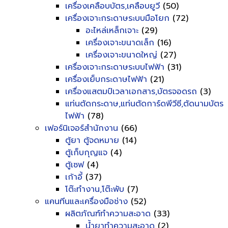
เครื่องเคลือบบัตร,เคลือบยูวี
(50)
เครื่องเจาะกระดาษระบบมือโยก
(72)
อะไหล่เหล็กเจาะ
(29)
เครื่องเจาะขนาดเล็ก
(16)
เครื่องเจาะขนาดใหญ่
(27)
เครื่องเจาะกระดาษระบบไฟฟ้า
(31)
เครื่องเย็บกระดาษไฟฟ้า
(21)
เครื่องแสตมป์เวลาเอกสาร,บัตรจอดรถ
(3)
แท่นตัดกระดาษ,แท่นตัดการ์ดพีวีซี,ตัดนามบัตร
ไฟฟ้า
(78)
เฟอร์นิเจอร์สำนักงาน
(66)
ตู้ยา ตู้จดหมาย
(14)
ตู้เก็บกุญแจ
(4)
ตู้เซฟ
(4)
เก้าอี้
(37)
โต๊ะทำงาน,โต๊ะพับ
(7)
แคนทีนและเครื่องมือช่าง
(52)
ผลิตภัณฑ์ทำความสะอาด
(33)
น้ำยาทำความสะอาด
(2)