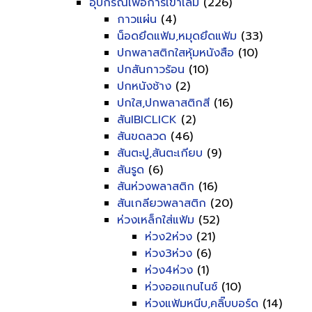
อุปกรณ์เพื่อการเข้าเล่ม
(226)
กาวแผ่น
(4)
น็อดยึดแฟ้ม,หมุดยึดแฟ้ม
(33)
ปกพลาสติกใสหุ้มหนังสือ
(10)
ปกสันกาวร้อน
(10)
ปกหนังช้าง
(2)
ปกใส,ปกพลาสติกสี
(16)
สันIBICLICK
(2)
สันขดลวด
(46)
สันตะปู,สันตะเกียบ
(9)
สันรูด
(6)
สันห่วงพลาสติก
(16)
สันเกลียวพลาสติก
(20)
ห่วงเหล็กใส่แฟ้ม
(52)
ห่วง2ห่วง
(21)
ห่วง3ห่วง
(6)
ห่วง4ห่วง
(1)
ห่วงออแกนไนซ์
(10)
ห่วงแฟ้มหนีบ,คลิ๊บบอร์ด
(14)