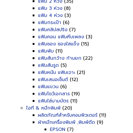
แฟ้ม 2 ห่วง
(35)
แฟ้ม 3 ห่วง
(8)
แฟ้ม 4 ห่วง
(3)
แฟ้มกระเป๋า
(6)
แฟ้มคลิปสปริง
(7)
แฟ้มคอม แฟ้มหีบเพลง
(3)
แฟ้มซอง ซองใสแข็ง
(15)
แฟ้มพับ
(11)
แฟ้มสันกว้าง ก้านยก
(22)
แฟ้มสันรูด
(5)
แฟ้มหนีบ แฟ้มเจาะ
(21)
แฟ้มเสนอเซ็นต์
(12)
แฟ้มแขวน
(6)
แฟ้มโชว์เอกสาร
(19)
แฟ้มใส่นามบัตร
(11)
ไอที & หมึกพิมพ์
(20)
ผลิตภัณฑ์สำหรับคอมพิวเตอร์
(11)
ผ้าหมึกเครื่องพิมพ์ ,พิมพ์ดีด
(9)
EPSON
(7)