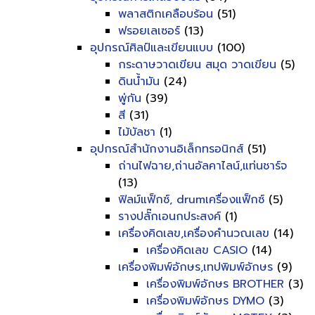
พลาสติกเคลือบร้อน
(51)
ฟรอยเลเซอร์
(13)
อุปกรณ์ศิลป์และเขียนแบบ
(100)
กระดาษวาดเขียน สมุด วาดเขียน
(5)
ดินน้ำมัน
(24)
พู่กัน
(39)
สี
(31)
ไม้บัลชา
(1)
อุปกรณ์สำนักงานอิเล็กทรอนิกส์
(51)
ถ่านไฟฉาย,ถ่านอัลคาไลน์,แท่นชาร์จ
(13)
ฟิลม์แฟ็กซ์, drumเครื่องแฟ็กซ์
(5)
รางปลั๊กเอนกประสงค์
(1)
เครื่องคิดเลข,เครื่องคำนวณเลข
(14)
เครื่องคิดเลข CASIO
(14)
เครื่องพิมพ์อักษร,เทปพิมพ์อักษร
(9)
เครื่องพิมพ์อักษร BROTHER
(3)
เครื่องพิมพ์อักษร DYMO
(3)