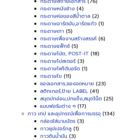
กระดาษสีถ่ายเอกสาร
(76)
กระดาษหนังช้าง
(4)
กระดาษห่อของสีน้ำตาล
(2)
กระดาษอาร์ตมัน,อาร์ตแก้ว
(1)
กระดาษเทา
(5)
กระดาษเพื่องานสร้างสรรค์
(6)
กระดาษแฟ็กซ์
(5)
กระดาษโน้ต, POST-IT
(18)
กระดาษโปสเตอร์
(3)
กระดาษโฟโต้บอร์ด
(1)
กระดาษไข
(11)
ซองเอกสาร,ซองจดหมาย
(23)
สติกเกอร์,ป้าย LABEL
(41)
สมุดปกอ่อน,ปกแข็ง,สมุดโน็ต
(25)
แบบฟอร์มต่าง ๆ
(17)
กาว เทป และอุปกรณ์เพื่อการบรรจุ
(134)
กล่องใส่นามบัตร
(3)
กาวซุปเปอร์กลู
(1)
กาวดินน้ำมัน
(3)