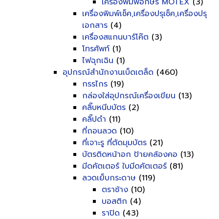
เครื่องพิมพ์อักษร MOTEX
(3)
เครื่องพิมพ์เช็ค,เครื่องปรุเช็ค,เครื่องปรุ
เอกสาร
(4)
เครื่องสแกนบาร์โค๊ต
(3)
โทรศัพท์
(1)
ไฟฉุกเฉิน
(1)
อุปกรณ์สำนักงานเบ็ดเตล็ด
(460)
กรรไกร
(19)
กล่องใส่อุปกรณ์เครื่องเขียน
(13)
คลิ๊บหนีบบัตร
(2)
คลิ๊ปดำ
(11)
ที่ถอนลวด
(10)
ที่เจาะรู ที่ตัดมุมบัตร
(21)
บัตรติดหน้าอก ป้ายคล้องคอ
(13)
มีดคัตเตอร์ ใบมีดคัตเตอร์
(81)
ลวดเย็บกระดาษ
(119)
ตราช้าง
(10)
บอสติก
(4)
ราปิด
(43)