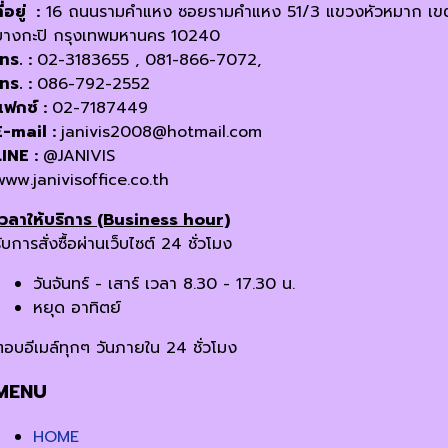
ี่อยู่ :
16 ถนนรามคำแหง ซอยรามคำแหง 51/3 แขวงหัวหมาก เข
บางกะปิ กรุงเทพมหานคร 10240
โทร. :
02-3183655 , 081-866-7072,
โทร. :
086-792-2552
แฟกซ์ :
02-7187449
E-mail :
janivis2008@hotmail.com
LINE :
@JANIVIS
www.janivisoffice.co.th
เวลาให้บริการ (Business hour)
ับการสั่งซื้อผ่านเว็บไซต์ 24 ชั่วโมง
วันจันทร์ - เสาร์ เวลา 8.30 - 17.30 น.
หยุด อาทิตย์
ตอบอีเมล์ทุกๆ วันภายใน 24 ชั่วโมง
MENU
HOME