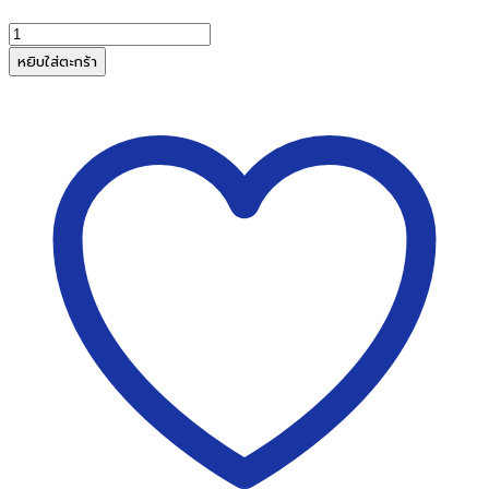
จำนวน
ไม้กวาด
หยิบใส่ตะกร้า
ดอก
หญ้า
60ซม.
ชิ้น