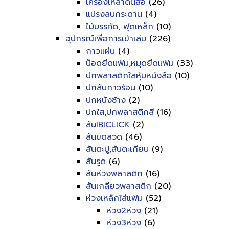
เครื่องเหลาดินสอ
(26)
แปรงลบกระดาน
(4)
ไม้บรรทัด, ฟุตเหล็ก
(10)
อุปกรณ์เพื่อการเข้าเล่ม
(226)
กาวแผ่น
(4)
น็อดยึดแฟ้ม,หมุดยึดแฟ้ม
(33)
ปกพลาสติกใสหุ้มหนังสือ
(10)
ปกสันกาวร้อน
(10)
ปกหนังช้าง
(2)
ปกใส,ปกพลาสติกสี
(16)
สันIBICLICK
(2)
สันขดลวด
(46)
สันตะปู,สันตะเกียบ
(9)
สันรูด
(6)
สันห่วงพลาสติก
(16)
สันเกลียวพลาสติก
(20)
ห่วงเหล็กใส่แฟ้ม
(52)
ห่วง2ห่วง
(21)
ห่วง3ห่วง
(6)