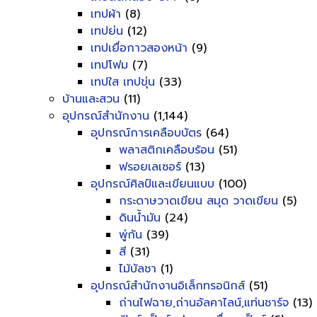
เทปผ้า
(8)
เทปย่น
(12)
เทปเยื่อกาวสองหน้า
(9)
เทปโฟม
(7)
เทปใส เทปขุ่น
(33)
บ้านและสวน
(11)
อุปกรณ์สำนักงาน
(1,144)
อุปกรณ์การเคลือบบัตร
(64)
พลาสติกเคลือบร้อน
(51)
ฟรอยเลเซอร์
(13)
อุปกรณ์ศิลป์และเขียนแบบ
(100)
กระดาษวาดเขียน สมุด วาดเขียน
(5)
ดินน้ำมัน
(24)
พู่กัน
(39)
สี
(31)
ไม้บัลชา
(1)
อุปกรณ์สำนักงานอิเล็กทรอนิกส์
(51)
ถ่านไฟฉาย,ถ่านอัลคาไลน์,แท่นชาร์จ
(13)