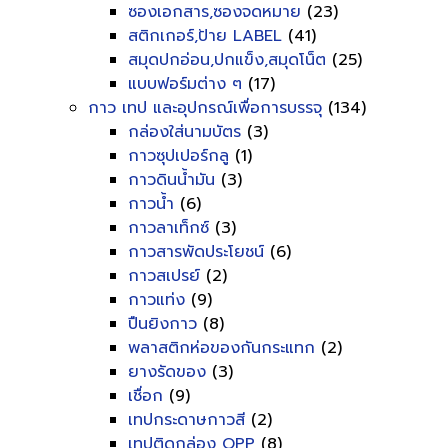
ซองเอกสาร,ซองจดหมาย
(23)
สติกเกอร์,ป้าย LABEL
(41)
สมุดปกอ่อน,ปกแข็ง,สมุดโน็ต
(25)
แบบฟอร์มต่าง ๆ
(17)
กาว เทป และอุปกรณ์เพื่อการบรรจุ
(134)
กล่องใส่นามบัตร
(3)
กาวซุปเปอร์กลู
(1)
กาวดินน้ำมัน
(3)
กาวน้ำ
(6)
กาวลาเท็กซ์
(3)
กาวสารพัดประโยชน์
(6)
กาวสเปรย์
(2)
กาวแท่ง
(9)
ปืนยิงกาว
(8)
พลาสติกห่อของกันกระแทก
(2)
ยางรัดของ
(3)
เชื่อก
(9)
เทปกระดาษกาวสี
(2)
เทปติดกล่อง OPP
(8)