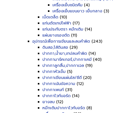
เครื่องเย็บชนิดคีม
(4)
เครื่องเย็บแขนยาว เย็บกลาง
(3)
เบ็ดเตล็ด
(10)
แท่นตัดเทปไฟฟ้า
(17)
แท่นประทับตรา หมึกเติม
(14)
แผ่นยางรองตัด
(11)
อุปกรณ์เพื่อการเขียนและลบคำผิด
(243)
ดินสอ,ไส้ดินสอ
(29)
ปากกา,น้ำยา,เทปลบคำผิด
(14)
ปากกามาร์คเกอร์,ปากกาเคมี
(40)
ปากกาลูกลื่น,ปากกาเจล
(19)
ปากกาหัวเข็ม
(5)
ปากกาเขียนแผ่นใส/ซีดี
(20)
ปากกาเน้นข้อความ
(12)
ปากกาเพนท์
(31)
ปากกาไวท์บอร์ด
(14)
ยางลบ
(12)
หมึกเติมปากกาไวท์บอร์ด
(8)