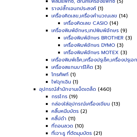
ฟิลม์แฟ็กซ์, drumเครื่องแฟ็กซ์
(5)
รางปลั๊กเอนกประสงค์
(1)
เครื่องคิดเลข,เครื่องคำนวณเลข
(14)
เครื่องคิดเลข CASIO
(14)
เครื่องพิมพ์อักษร,เทปพิมพ์อักษร
(9)
เครื่องพิมพ์อักษร BROTHER
(3)
เครื่องพิมพ์อักษร DYMO
(3)
เครื่องพิมพ์อักษร MOTEX
(3)
เครื่องพิมพ์เช็ค,เครื่องปรุเช็ค,เครื่องปรุเ
เครื่องสแกนบาร์โค๊ต
(3)
โทรศัพท์
(1)
ไฟฉุกเฉิน
(1)
อุปกรณ์สำนักงานเบ็ดเตล็ด
(460)
กรรไกร
(19)
กล่องใส่อุปกรณ์เครื่องเขียน
(13)
คลิ๊บหนีบบัตร
(2)
คลิ๊ปดำ
(11)
ที่ถอนลวด
(10)
ที่เจาะรู ที่ตัดมุมบัตร
(21)