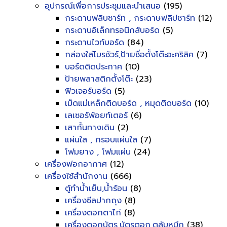
อุปกรณ์เพื่อการประชุมและนำเสนอ
(195)
กระดานฟลิบชาร์ท , กระดาษฟลิปชาร์ท
(12)
กระดานอิเล็กทรอนิกส์บอร์ด
(5)
กระดานไวท์บอร์ด
(84)
กล่องใส่โบรชัวร์,ป้ายชื่อตั้งโต๊ะอะคริลิค
(7)
บอร์ดติดประกาศ
(10)
ป้ายพลาสติกตั้งโต๊ะ
(23)
ฟิวเจอร์บอร์ด
(5)
เม็ดแม่เหล็กติดบอร์ด , หมุดติดบอร์ด
(10)
เลเซอร์พ้อยท์เตอร์
(6)
เสากั้นทางเดิน
(2)
แผ่นใส , กรอบแผ่นใส
(7)
โฟมยาง , โฟมแผ่น
(24)
เครื่องฟอกอากาศ
(12)
เครื่องใช้สำนักงาน
(666)
ตู้ทำน้ำเย็น,น้ำร้อน
(8)
เครื่องซีลปากถุง
(8)
เครื่องตอกตาไก่
(8)
เครื่องตอกบัตร,บัตรตอก,ตลับหมึก
(38)