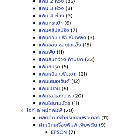
แฟ้ม 2 ห่วง
(35)
แฟ้ม 3 ห่วง
(8)
แฟ้ม 4 ห่วง
(3)
แฟ้มกระเป๋า
(6)
แฟ้มคลิปสปริง
(7)
แฟ้มคอม แฟ้มหีบเพลง
(3)
แฟ้มซอง ซองใสแข็ง
(15)
แฟ้มพับ
(11)
แฟ้มสันกว้าง ก้านยก
(22)
แฟ้มสันรูด
(5)
แฟ้มหนีบ แฟ้มเจาะ
(21)
แฟ้มเสนอเซ็นต์
(12)
แฟ้มแขวน
(6)
แฟ้มโชว์เอกสาร
(20)
แฟ้มใส่นามบัตร
(11)
ไอที & หมึกพิมพ์
(20)
ผลิตภัณฑ์สำหรับคอมพิวเตอร์
(11)
ผ้าหมึกเครื่องพิมพ์ ,พิมพ์ดีด
(9)
EPSON
(7)