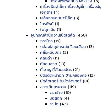
เครื่องพิมพ์อักษร MOTEX
(3)
เครื่องพิมพ์เช็ค,เครื่องปรุเช็ค,เครื่องปรุ
เอกสาร
(4)
เครื่องสแกนบาร์โค๊ต
(3)
โทรศัพท์
(1)
ไฟฉุกเฉิน
(1)
อุปกรณ์สำนักงานเบ็ดเตล็ด
(460)
กรรไกร
(19)
กล่องใส่อุปกรณ์เครื่องเขียน
(13)
คลิ๊บหนีบบัตร
(2)
คลิ๊ปดำ
(11)
ที่ถอนลวด
(10)
ที่เจาะรู ที่ตัดมุมบัตร
(21)
บัตรติดหน้าอก ป้ายคล้องคอ
(13)
มีดคัตเตอร์ ใบมีดคัตเตอร์
(81)
ลวดเย็บกระดาษ
(119)
ตราช้าง
(10)
บอสติก
(4)
ราปิด
(43)