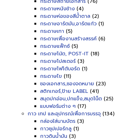
กระดาษสีถ่ายเอกสาร
(76)
กระดาษหนังช้าง
(4)
กระดาษห่อของสีน้ำตาล
(2)
กระดาษอาร์ตมัน,อาร์ตแก้ว
(1)
กระดาษเทา
(5)
กระดาษเพื่องานสร้างสรรค์
(6)
กระดาษแฟ็กซ์
(5)
กระดาษโน้ต, POST-IT
(18)
กระดาษโปสเตอร์
(3)
กระดาษโฟโต้บอร์ด
(1)
กระดาษไข
(11)
ซองเอกสาร,ซองจดหมาย
(23)
สติกเกอร์,ป้าย LABEL
(41)
สมุดปกอ่อน,ปกแข็ง,สมุดโน็ต
(25)
แบบฟอร์มต่าง ๆ
(17)
กาว เทป และอุปกรณ์เพื่อการบรรจุ
(134)
กล่องใส่นามบัตร
(3)
กาวซุปเปอร์กลู
(1)
กาวดินน้ำมัน
(3)