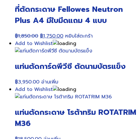
ที่ตัดกระดาษ Fellowes Neutron
Plus A4 มีใบมีดแถม 4 แบบ
Original
Current
฿
1,850.00
฿
1,750.00
หยิบใส่ตะกร้า
price
price
Add to Wishlist
was:
is:
฿1,850.00.
฿1,750.00.
แท่นตัดการ์ดพีวีซี ตัดนามบัตรแข็ง
฿
3,950.00
อ่านเพิ่ม
Add to Wishlist
แท่นตัดกระดาษ โรต้าทริม ROTATRIM
M36
฿
18,500.00
อ่านเพิ่ม