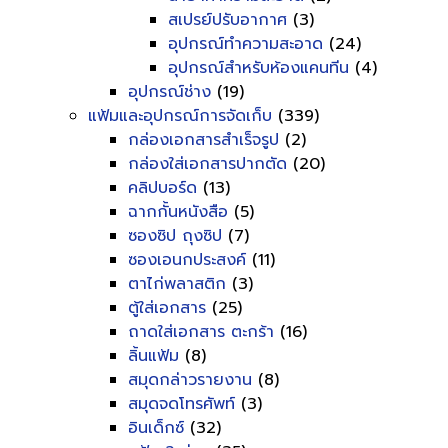
สเปรย์ปรับอากาศ
(3)
อุปกรณ์ทำความสะอาด
(24)
อุปกรณ์สำหรับห้องแคนทีน
(4)
อุปกรณ์ช่าง
(19)
แฟ้มและอุปกรณ์การจัดเก็บ
(339)
กล่องเอกสารสำเร็จรูป
(2)
กล่องใส่เอกสารปากตัด
(20)
คลิปบอร์ด
(13)
ฉากกั้นหนังสือ
(5)
ซองซิป ถุงซิป
(7)
ซองเอนกประสงค์
(11)
ตาไก่พลาสติก
(3)
ตู้ใส่เอกสาร
(25)
ถาดใส่เอกสาร ตะกร้า
(16)
ลิ้นแฟ้ม
(8)
สมุดกล่าวรายงาน
(8)
สมุดจดโทรศัพท์
(3)
อินเด็กซ์
(32)