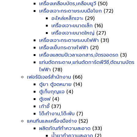
เครื่องเคลือบบัตร,เคลือบยูวี
(50)
เครื่องเจาะกระดาษระบบมือโยก
(72)
อะไหล่เหล็กเจาะ
(29)
เครื่องเจาะขนาดเล็ก
(16)
เครื่องเจาะขนาดใหญ่
(27)
เครื่องเจาะกระดาษระบบไฟฟ้า
(31)
เครื่องเย็บกระดาษไฟฟ้า
(21)
เครื่องแสตมป์เวลาเอกสาร,บัตรจอดรถ
(3)
แท่นตัดกระดาษ,แท่นตัดการ์ดพีวีซี,ตัดนามบัตร
ไฟฟ้า
(78)
เฟอร์นิเจอร์สำนักงาน
(66)
ตู้ยา ตู้จดหมาย
(14)
ตู้เก็บกุญแจ
(4)
ตู้เซฟ
(4)
เก้าอี้
(37)
โต๊ะทำงาน,โต๊ะพับ
(7)
แคนทีนและเครื่องมือช่าง
(52)
ผลิตภัณฑ์ทำความสะอาด
(33)
น้ำยาทำความสะอาด
(2)