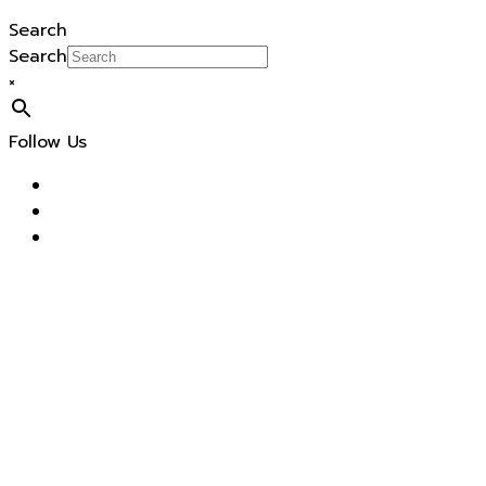
Search
Search
×
Follow Us