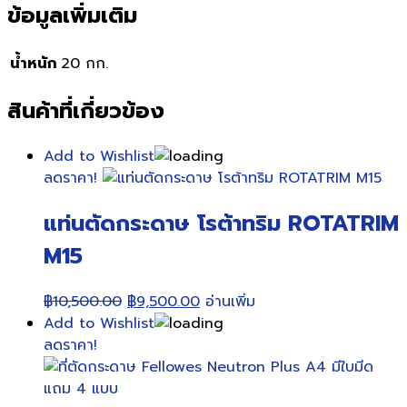
ข้อมูลเพิ่มเติม
น้ำหนัก
20 กก.
สินค้าที่เกี่ยวข้อง
Add to Wishlist
ลดราคา!
แท่นตัดกระดาษ โรต้าทริม ROTATRIM
M15
Original
Current
฿
10,500.00
฿
9,500.00
อ่านเพิ่ม
price
price
Add to Wishlist
was:
is:
ลดราคา!
฿10,500.00.
฿9,500.00.