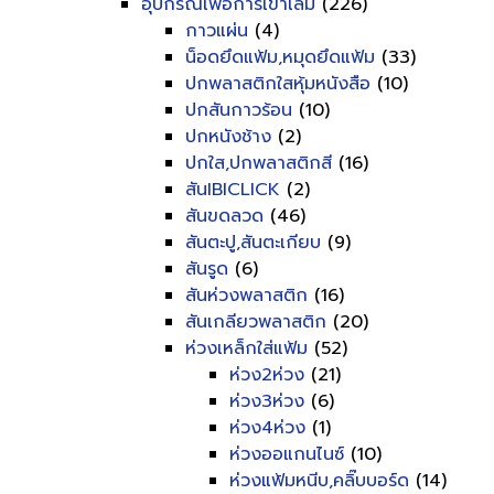
อุปกรณ์เพื่อการเข้าเล่ม
(226)
กาวแผ่น
(4)
น็อดยึดแฟ้ม,หมุดยึดแฟ้ม
(33)
ปกพลาสติกใสหุ้มหนังสือ
(10)
ปกสันกาวร้อน
(10)
ปกหนังช้าง
(2)
ปกใส,ปกพลาสติกสี
(16)
สันIBICLICK
(2)
สันขดลวด
(46)
สันตะปู,สันตะเกียบ
(9)
สันรูด
(6)
สันห่วงพลาสติก
(16)
สันเกลียวพลาสติก
(20)
ห่วงเหล็กใส่แฟ้ม
(52)
ห่วง2ห่วง
(21)
ห่วง3ห่วง
(6)
ห่วง4ห่วง
(1)
ห่วงออแกนไนซ์
(10)
ห่วงแฟ้มหนีบ,คลิ๊บบอร์ด
(14)