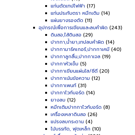
แท่นตัดเทปไฟฟ้า
(17)
แท่นประทับตรา หมึกเติม
(14)
แผ่นยางรองตัด
(11)
อุปกรณ์เพื่อการเขียนและลบคำผิด
(243)
ดินสอ,ไส้ดินสอ
(29)
ปากกา,น้ำยา,เทปลบคำผิด
(14)
ปากกามาร์คเกอร์,ปากกาเคมี
(40)
ปากกาลูกลื่น,ปากกาเจล
(19)
ปากกาหัวเข็ม
(5)
ปากกาเขียนแผ่นใส/ซีดี
(20)
ปากกาเน้นข้อความ
(12)
ปากกาเพนท์
(31)
ปากกาไวท์บอร์ด
(14)
ยางลบ
(12)
หมึกเติมปากกาไวท์บอร์ด
(8)
เครื่องเหลาดินสอ
(26)
แปรงลบกระดาน
(4)
ไม้บรรทัด, ฟุตเหล็ก
(10)