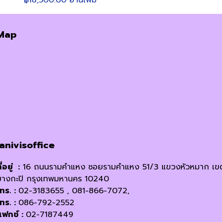
Map
janivisoffice
ี่อยู่ :
16 ถนนรามคำแหง ซอยรามคำแหง 51/3 แขวงหัวหมาก เข
บางกะปิ กรุงเทพมหานคร 10240
โทร. :
02-3183655 , 081-866-7072,
โทร. :
086-792-2552
แฟกซ์ :
02-7187449