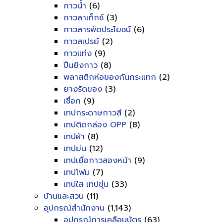
กาวน้ำ
(6)
กาวลาเท็กซ์
(3)
กาวสารพัดประโยชน์
(6)
กาวสเปรย์
(2)
กาวแท่ง
(9)
ปืนยิงกาว
(8)
พลาสติกห่อของกันกระแทก
(2)
ยางรัดของ
(3)
เชื่อก
(9)
เทปกระดาษกาวสี
(2)
เทปติดกล่อง OPP
(8)
เทปผ้า
(8)
เทปย่น
(12)
เทปเยื่อกาวสองหน้า
(9)
เทปโฟม
(7)
เทปใส เทปขุ่น
(33)
บ้านและสวน
(11)
อุปกรณ์สำนักงาน
(1,143)
อุปกรณ์การเคลือบบัตร
(63)