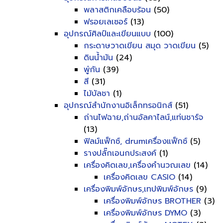
พลาสติกเคลือบร้อน
(50)
ฟรอยเลเซอร์
(13)
อุปกรณ์ศิลป์และเขียนแบบ
(100)
กระดาษวาดเขียน สมุด วาดเขียน
(5)
ดินน้ำมัน
(24)
พู่กัน
(39)
สี
(31)
ไม้บัลชา
(1)
อุปกรณ์สำนักงานอิเล็กทรอนิกส์
(51)
ถ่านไฟฉาย,ถ่านอัลคาไลน์,แท่นชาร์จ
(13)
ฟิลม์แฟ็กซ์, drumเครื่องแฟ็กซ์
(5)
รางปลั๊กเอนกประสงค์
(1)
เครื่องคิดเลข,เครื่องคำนวณเลข
(14)
เครื่องคิดเลข CASIO
(14)
เครื่องพิมพ์อักษร,เทปพิมพ์อักษร
(9)
เครื่องพิมพ์อักษร BROTHER
(3)
เครื่องพิมพ์อักษร DYMO
(3)