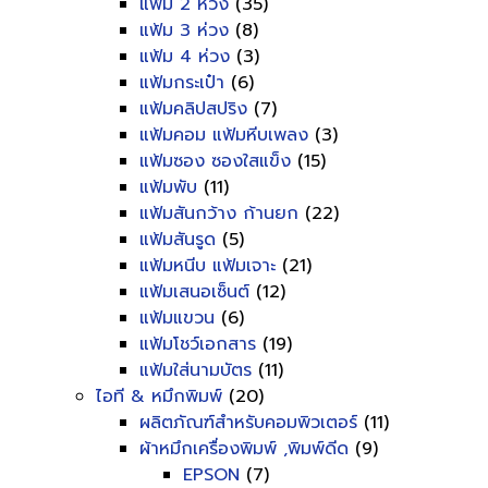
แฟ้ม 2 ห่วง
(35)
แฟ้ม 3 ห่วง
(8)
แฟ้ม 4 ห่วง
(3)
แฟ้มกระเป๋า
(6)
แฟ้มคลิปสปริง
(7)
แฟ้มคอม แฟ้มหีบเพลง
(3)
แฟ้มซอง ซองใสแข็ง
(15)
แฟ้มพับ
(11)
แฟ้มสันกว้าง ก้านยก
(22)
แฟ้มสันรูด
(5)
แฟ้มหนีบ แฟ้มเจาะ
(21)
แฟ้มเสนอเซ็นต์
(12)
แฟ้มแขวน
(6)
แฟ้มโชว์เอกสาร
(19)
แฟ้มใส่นามบัตร
(11)
ไอที & หมึกพิมพ์
(20)
ผลิตภัณฑ์สำหรับคอมพิวเตอร์
(11)
ผ้าหมึกเครื่องพิมพ์ ,พิมพ์ดีด
(9)
EPSON
(7)