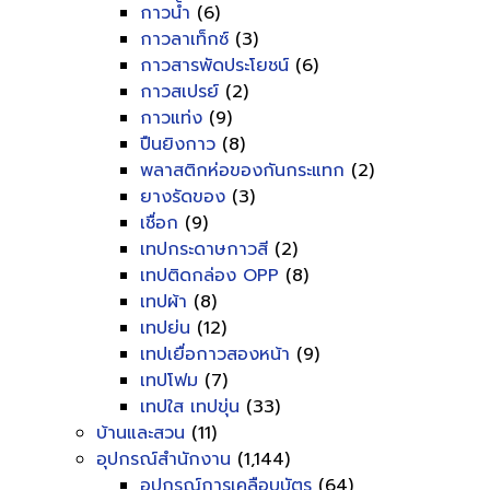
กาวน้ำ
(6)
กาวลาเท็กซ์
(3)
กาวสารพัดประโยชน์
(6)
กาวสเปรย์
(2)
กาวแท่ง
(9)
ปืนยิงกาว
(8)
พลาสติกห่อของกันกระแทก
(2)
ยางรัดของ
(3)
เชื่อก
(9)
เทปกระดาษกาวสี
(2)
เทปติดกล่อง OPP
(8)
เทปผ้า
(8)
เทปย่น
(12)
เทปเยื่อกาวสองหน้า
(9)
เทปโฟม
(7)
เทปใส เทปขุ่น
(33)
บ้านและสวน
(11)
อุปกรณ์สำนักงาน
(1,144)
อุปกรณ์การเคลือบบัตร
(64)