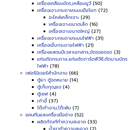
เครื่องเคลือบบัตร,เคลือบยูวี
(50)
เครื่องเจาะกระดาษระบบมือโยก
(72)
อะไหล่เหล็กเจาะ
(29)
เครื่องเจาะขนาดเล็ก
(16)
เครื่องเจาะขนาดใหญ่
(27)
เครื่องเจาะกระดาษระบบไฟฟ้า
(31)
เครื่องเย็บกระดาษไฟฟ้า
(21)
เครื่องแสตมป์เวลาเอกสาร,บัตรจอดรถ
(3)
แท่นตัดกระดาษ,แท่นตัดการ์ดพีวีซี,ตัดนามบัตร
ไฟฟ้า
(78)
เฟอร์นิเจอร์สำนักงาน
(66)
ตู้ยา ตู้จดหมาย
(14)
ตู้เก็บกุญแจ
(4)
ตู้เซฟ
(4)
เก้าอี้
(37)
โต๊ะทำงาน,โต๊ะพับ
(7)
แคนทีนและเครื่องมือช่าง
(52)
ผลิตภัณฑ์ทำความสะอาด
(33)
น้ำยาทำความสะอาด
(2)