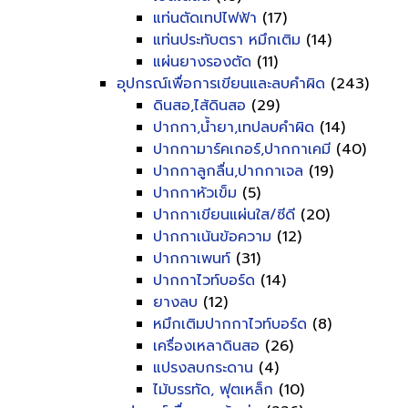
แท่นตัดเทปไฟฟ้า
(17)
แท่นประทับตรา หมึกเติม
(14)
แผ่นยางรองตัด
(11)
อุปกรณ์เพื่อการเขียนและลบคำผิด
(243)
ดินสอ,ไส้ดินสอ
(29)
ปากกา,น้ำยา,เทปลบคำผิด
(14)
ปากกามาร์คเกอร์,ปากกาเคมี
(40)
ปากกาลูกลื่น,ปากกาเจล
(19)
ปากกาหัวเข็ม
(5)
ปากกาเขียนแผ่นใส/ซีดี
(20)
ปากกาเน้นข้อความ
(12)
ปากกาเพนท์
(31)
ปากกาไวท์บอร์ด
(14)
ยางลบ
(12)
หมึกเติมปากกาไวท์บอร์ด
(8)
เครื่องเหลาดินสอ
(26)
แปรงลบกระดาน
(4)
ไม้บรรทัด, ฟุตเหล็ก
(10)