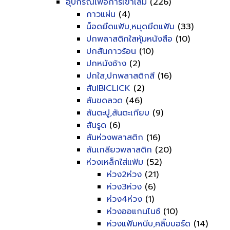
อุปกรณ์เพื่อการเข้าเล่ม
(226)
กาวแผ่น
(4)
น็อดยึดแฟ้ม,หมุดยึดแฟ้ม
(33)
ปกพลาสติกใสหุ้มหนังสือ
(10)
ปกสันกาวร้อน
(10)
ปกหนังช้าง
(2)
ปกใส,ปกพลาสติกสี
(16)
สันIBICLICK
(2)
สันขดลวด
(46)
สันตะปู,สันตะเกียบ
(9)
สันรูด
(6)
สันห่วงพลาสติก
(16)
สันเกลียวพลาสติก
(20)
ห่วงเหล็กใส่แฟ้ม
(52)
ห่วง2ห่วง
(21)
ห่วง3ห่วง
(6)
ห่วง4ห่วง
(1)
ห่วงออแกนไนซ์
(10)
ห่วงแฟ้มหนีบ,คลิ๊บบอร์ด
(14)