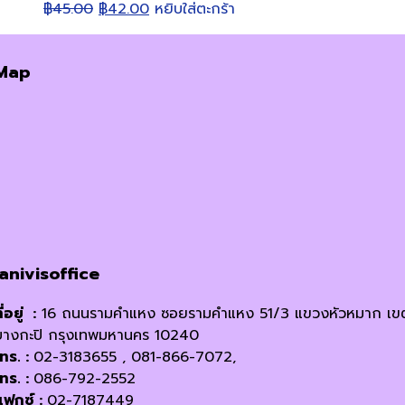
Original
Current
฿
45.00
฿
42.00
หยิบใส่ตะกร้า
price
price
was:
is:
Map
฿45.00.
฿42.00.
janivisoffice
ี่อยู่ :
16 ถนนรามคำแหง ซอยรามคำแหง 51/3 แขวงหัวหมาก เข
บางกะปิ กรุงเทพมหานคร 10240
โทร. :
02-3183655 , 081-866-7072,
โทร. :
086-792-2552
แฟกซ์ :
02-7187449