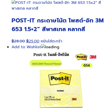
POST-IT กระดาษโน้ต โพสต์-อิท 3M
653 1.5×2” สีพาสเทล หลากสี
Original
Current
฿
28.00
฿
25.00
หยิบใส่ตะกร้า
price
price
Add to Wishlist
was:
is:
฿28.00.
฿25.00.