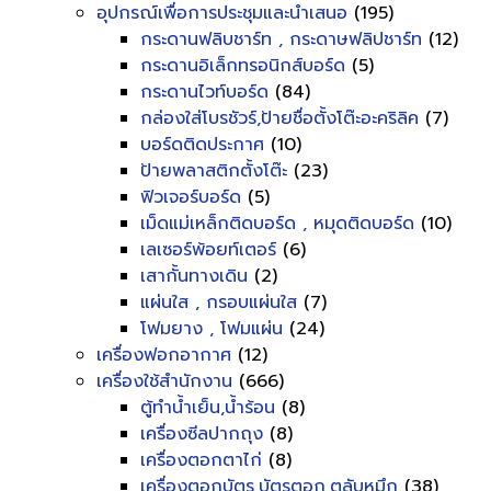
อุปกรณ์เพื่อการประชุมและนำเสนอ
(195)
กระดานฟลิบชาร์ท , กระดาษฟลิปชาร์ท
(12)
กระดานอิเล็กทรอนิกส์บอร์ด
(5)
กระดานไวท์บอร์ด
(84)
กล่องใส่โบรชัวร์,ป้ายชื่อตั้งโต๊ะอะคริลิค
(7)
บอร์ดติดประกาศ
(10)
ป้ายพลาสติกตั้งโต๊ะ
(23)
ฟิวเจอร์บอร์ด
(5)
เม็ดแม่เหล็กติดบอร์ด , หมุดติดบอร์ด
(10)
เลเซอร์พ้อยท์เตอร์
(6)
เสากั้นทางเดิน
(2)
แผ่นใส , กรอบแผ่นใส
(7)
โฟมยาง , โฟมแผ่น
(24)
เครื่องฟอกอากาศ
(12)
เครื่องใช้สำนักงาน
(666)
ตู้ทำน้ำเย็น,น้ำร้อน
(8)
เครื่องซีลปากถุง
(8)
เครื่องตอกตาไก่
(8)
เครื่องตอกบัตร,บัตรตอก,ตลับหมึก
(38)