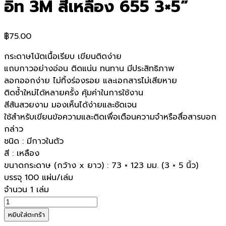
อิท 3M สีเหลือง 655 3×5”
฿
75.00
กระดาษโน้ตเนื้อเรียบ เขียนติดง่าย
แถบกาวอย่างอ่อน ติดแน่น ทนทาน มีประสิทธิภาพ
ลอกออกง่าย ไม่ทิ้งร่องรอย และเอกสารไม่เสียหาย
ติดซ้ำใหม่ได้หลายครั้ง คุ้มค่าในการใช้งาน
สีสันสวยงาม มองเห็นได้ง่ายและชัดเจน
ใช้สำหรับเขียนข้อความและติดเพื่อเตือนความจำหรือสื่อสารบอก
กล่าว
ชนิด : มีกาวในตัว
สี : เหลือง
ขนาดกระดาษ (กว้าง x ยาว) : 73 × 123 มม. (3 × 5 นิ้ว)
บรรจุ 100 แผ่น/เล่ม
จำนวน 1 เล่ม
จำนวน
POST-
หยิบใส่ตะกร้า
IT