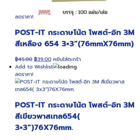
ลดราคา!
POST-IT กระดาษโน้ต โพสต์-อิท 3M
สีเหลือง 654 3×3”(76mmX76mm)
Original
Current
฿
45.00
฿
39.00
หยิบใส่ตะกร้า
price
price
Add to Wishlist
was:
is:
ลดราคา!
฿45.00.
฿39.00.
POST-IT กระดาษโน้ต โพสต์-อิท 3M
สีเขียวพาสเทล654(
3×3”)76X76mm.