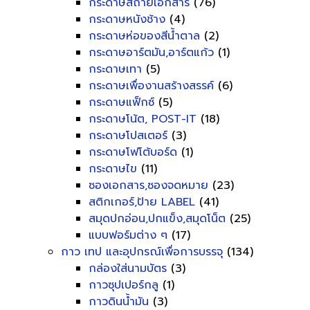
กระดาษสีถ่ายเอกสาร
(76)
กระดาษหนังช้าง
(4)
กระดาษห่อของสีน้ำตาล
(2)
กระดาษอาร์ตมัน,อาร์ตแก้ว
(1)
กระดาษเทา
(5)
กระดาษเพื่องานสร้างสรรค์
(6)
กระดาษแฟ็กซ์
(5)
กระดาษโน้ต, POST-IT
(18)
กระดาษโปสเตอร์
(3)
กระดาษโฟโต้บอร์ด
(1)
กระดาษไข
(11)
ซองเอกสาร,ซองจดหมาย
(23)
สติกเกอร์,ป้าย LABEL
(41)
สมุดปกอ่อน,ปกแข็ง,สมุดโน็ต
(25)
แบบฟอร์มต่าง ๆ
(17)
กาว เทป และอุปกรณ์เพื่อการบรรจุ
(134)
กล่องใส่นามบัตร
(3)
กาวซุปเปอร์กลู
(1)
กาวดินน้ำมัน
(3)