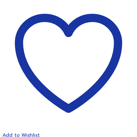
กระดาษ
โน้ต
โพสต์-
อิท
3M
สี
เหลือง
655
3x5''
ชิ้น
Add to Wishlist