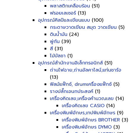
พลาสติกเคลือบร้อน
(51)
ฟรอยเลเซอร์
(13)
อุปกรณ์ศิลป์และเขียนแบบ
(100)
กระดาษวาดเขียน สมุด วาดเขียน
(5)
ดินน้ำมัน
(24)
พู่กัน
(39)
สี
(31)
ไม้บัลชา
(1)
อุปกรณ์สำนักงานอิเล็กทรอนิกส์
(51)
ถ่านไฟฉาย,ถ่านอัลคาไลน์,แท่นชาร์จ
(13)
ฟิลม์แฟ็กซ์, drumเครื่องแฟ็กซ์
(5)
รางปลั๊กเอนกประสงค์
(1)
เครื่องคิดเลข,เครื่องคำนวณเลข
(14)
เครื่องคิดเลข CASIO
(14)
เครื่องพิมพ์อักษร,เทปพิมพ์อักษร
(9)
เครื่องพิมพ์อักษร BROTHER
(3)
เครื่องพิมพ์อักษร DYMO
(3)