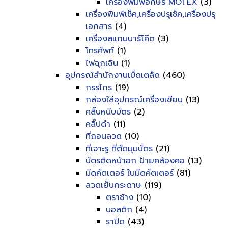
เครื่องพิมพ์อักษร MOTEX
(3)
เครื่องพิมพ์เช็ค,เครื่องปรุเช็ค,เครื่องปรุ
เอกสาร
(4)
เครื่องสแกนบาร์โค๊ต
(3)
โทรศัพท์
(1)
ไฟฉุกเฉิน
(1)
อุปกรณ์สำนักงานเบ็ดเตล็ด
(460)
กรรไกร
(19)
กล่องใส่อุปกรณ์เครื่องเขียน
(13)
คลิ๊บหนีบบัตร
(2)
คลิ๊ปดำ
(11)
ที่ถอนลวด
(10)
ที่เจาะรู ที่ตัดมุมบัตร
(21)
บัตรติดหน้าอก ป้ายคล้องคอ
(13)
มีดคัตเตอร์ ใบมีดคัตเตอร์
(81)
ลวดเย็บกระดาษ
(119)
ตราช้าง
(10)
บอสติก
(4)
ราปิด
(43)