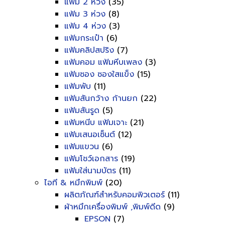
แฟ้ม 2 ห่วง
(35)
แฟ้ม 3 ห่วง
(8)
แฟ้ม 4 ห่วง
(3)
แฟ้มกระเป๋า
(6)
แฟ้มคลิปสปริง
(7)
แฟ้มคอม แฟ้มหีบเพลง
(3)
แฟ้มซอง ซองใสแข็ง
(15)
แฟ้มพับ
(11)
แฟ้มสันกว้าง ก้านยก
(22)
แฟ้มสันรูด
(5)
แฟ้มหนีบ แฟ้มเจาะ
(21)
แฟ้มเสนอเซ็นต์
(12)
แฟ้มแขวน
(6)
แฟ้มโชว์เอกสาร
(19)
แฟ้มใส่นามบัตร
(11)
ไอที & หมึกพิมพ์
(20)
ผลิตภัณฑ์สำหรับคอมพิวเตอร์
(11)
ผ้าหมึกเครื่องพิมพ์ ,พิมพ์ดีด
(9)
EPSON
(7)