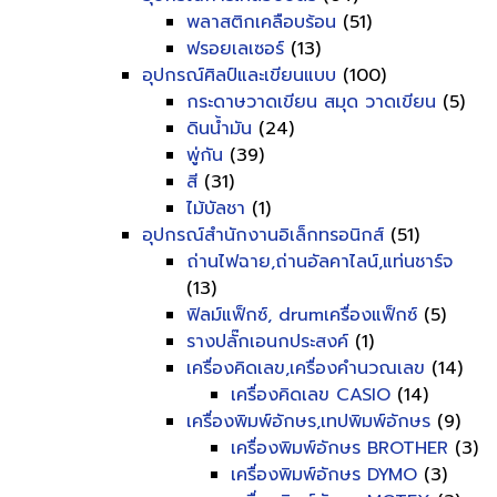
พลาสติกเคลือบร้อน
(51)
ฟรอยเลเซอร์
(13)
อุปกรณ์ศิลป์และเขียนแบบ
(100)
กระดาษวาดเขียน สมุด วาดเขียน
(5)
ดินน้ำมัน
(24)
พู่กัน
(39)
สี
(31)
ไม้บัลชา
(1)
อุปกรณ์สำนักงานอิเล็กทรอนิกส์
(51)
ถ่านไฟฉาย,ถ่านอัลคาไลน์,แท่นชาร์จ
(13)
ฟิลม์แฟ็กซ์, drumเครื่องแฟ็กซ์
(5)
รางปลั๊กเอนกประสงค์
(1)
เครื่องคิดเลข,เครื่องคำนวณเลข
(14)
เครื่องคิดเลข CASIO
(14)
เครื่องพิมพ์อักษร,เทปพิมพ์อักษร
(9)
เครื่องพิมพ์อักษร BROTHER
(3)
เครื่องพิมพ์อักษร DYMO
(3)