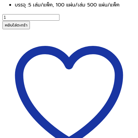
บรรจุ :5 เล่ม/แพ็ค, 100 แผ่น/เล่ม 500 แผ่น/แพ็ค
จำนวน
POST-
หยิบใส่ตะกร้า
IT
กระดาษ
โน้ต
โพสต์-
อิท
654-
5ASST
คละ
สี
นีออน
3x3
นิ้ว
(แพ็ค
5
เล่ม)