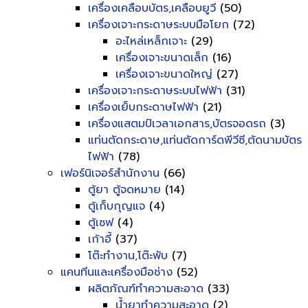
เครื่องเคลือบบัตร,เคลือบยูวี
(50)
เครื่องเจาะกระดาษระบบมือโยก
(72)
อะไหล่เหล็กเจาะ
(29)
เครื่องเจาะขนาดเล็ก
(16)
เครื่องเจาะขนาดใหญ่
(27)
เครื่องเจาะกระดาษระบบไฟฟ้า
(31)
เครื่องเย็บกระดาษไฟฟ้า
(21)
เครื่องแสตมป์เวลาเอกสาร,บัตรจอดรถ
(3)
แท่นตัดกระดาษ,แท่นตัดการ์ดพีวีซี,ตัดนามบัตร
ไฟฟ้า
(78)
เฟอร์นิเจอร์สำนักงาน
(66)
ตู้ยา ตู้จดหมาย
(14)
ตู้เก็บกุญแจ
(4)
ตู้เซฟ
(4)
เก้าอี้
(37)
โต๊ะทำงาน,โต๊ะพับ
(7)
แคนทีนและเครื่องมือช่าง
(52)
ผลิตภัณฑ์ทำความสะอาด
(33)
น้ำยาทำความสะอาด
(2)