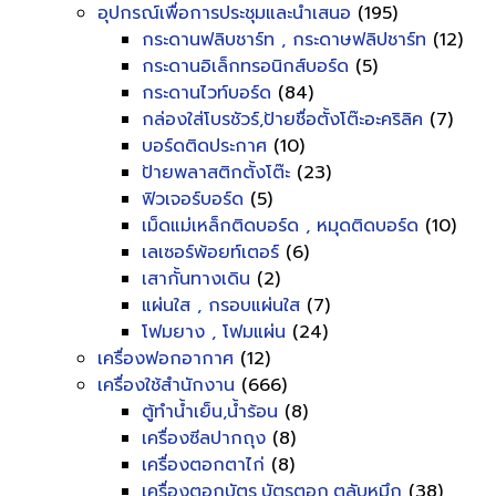
อุปกรณ์เพื่อการประชุมและนำเสนอ
(195)
กระดานฟลิบชาร์ท , กระดาษฟลิปชาร์ท
(12)
กระดานอิเล็กทรอนิกส์บอร์ด
(5)
กระดานไวท์บอร์ด
(84)
กล่องใส่โบรชัวร์,ป้ายชื่อตั้งโต๊ะอะคริลิค
(7)
บอร์ดติดประกาศ
(10)
ป้ายพลาสติกตั้งโต๊ะ
(23)
ฟิวเจอร์บอร์ด
(5)
เม็ดแม่เหล็กติดบอร์ด , หมุดติดบอร์ด
(10)
เลเซอร์พ้อยท์เตอร์
(6)
เสากั้นทางเดิน
(2)
แผ่นใส , กรอบแผ่นใส
(7)
โฟมยาง , โฟมแผ่น
(24)
เครื่องฟอกอากาศ
(12)
เครื่องใช้สำนักงาน
(666)
ตู้ทำน้ำเย็น,น้ำร้อน
(8)
เครื่องซีลปากถุง
(8)
เครื่องตอกตาไก่
(8)
เครื่องตอกบัตร,บัตรตอก,ตลับหมึก
(38)