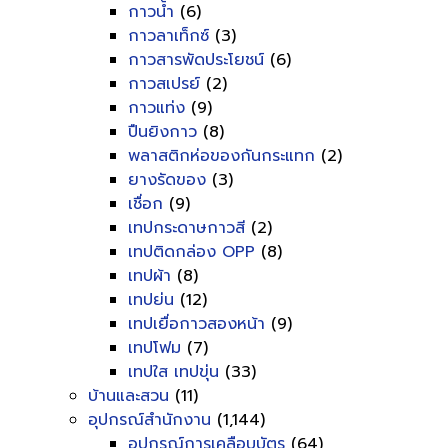
กาวน้ำ
(6)
กาวลาเท็กซ์
(3)
กาวสารพัดประโยชน์
(6)
กาวสเปรย์
(2)
กาวแท่ง
(9)
ปืนยิงกาว
(8)
พลาสติกห่อของกันกระแทก
(2)
ยางรัดของ
(3)
เชื่อก
(9)
เทปกระดาษกาวสี
(2)
เทปติดกล่อง OPP
(8)
เทปผ้า
(8)
เทปย่น
(12)
เทปเยื่อกาวสองหน้า
(9)
เทปโฟม
(7)
เทปใส เทปขุ่น
(33)
บ้านและสวน
(11)
อุปกรณ์สำนักงาน
(1,144)
อุปกรณ์การเคลือบบัตร
(64)