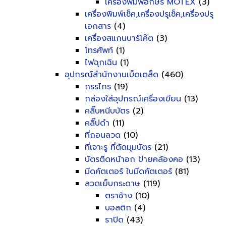
เครื่องพิมพ์อักษร MOTEX
(3)
เครื่องพิมพ์เช็ค,เครื่องปรุเช็ค,เครื่องปรุ
เอกสาร
(4)
เครื่องสแกนบาร์โค๊ต
(3)
โทรศัพท์
(1)
ไฟฉุกเฉิน
(1)
อุปกรณ์สำนักงานเบ็ดเตล็ด
(460)
กรรไกร
(19)
กล่องใส่อุปกรณ์เครื่องเขียน
(13)
คลิ๊บหนีบบัตร
(2)
คลิ๊ปดำ
(11)
ที่ถอนลวด
(10)
ที่เจาะรู ที่ตัดมุมบัตร
(21)
บัตรติดหน้าอก ป้ายคล้องคอ
(13)
มีดคัตเตอร์ ใบมีดคัตเตอร์
(81)
ลวดเย็บกระดาษ
(119)
ตราช้าง
(10)
บอสติก
(4)
ราปิด
(43)