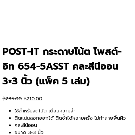
POST-IT กระดาษโน้ต โพสต์-
อิท 654-5ASST คละสีนีออน
3×3 นิ้ว (แพ็ค 5 เล่ม)
Original
Current
฿
235.00
฿
210.00
price
price
ใช้สำหรับจดโน้ต เตือนความจำ
was:
is:
ติดแน่นลอกออกได้ ติดซ้ำได้หลายครั้ง ไม่ทำลายพื้นผิว
฿235.00.
฿210.00.
คละสีนีออน
ขนาด 3×3 นิ้ว