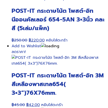
POST-IT กระดาษโน้ต โพสต์-อิท
นีออนคัลเลอร์ 654-5AN 3×3นิ้ว คละ
สี (5เล่ม/แพ็ค)
Original
Current
฿
250.00
฿
220.00
หยิบใส่ตะกร้า
price
price
Add to Wishlist
was:
is:
ลดราคา!
฿250.00.
฿220.00.
POST-IT กระดาษโน้ต โพสต์-อิท 3M
สีเหลืองพาสเทล654(
3×3”)76X76mm.
Original
Current
฿
45.00
฿
42.00
หยิบใส่ตะกร้า