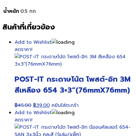
น้ำหนัก
0.5 กก.
สินค้าที่เกี่ยวข้อง
Add to Wishlist
ลดราคา!
POST-IT กระดาษโน้ต โพสต์-อิท 3M
สีเหลือง 654 3×3”(76mmX76mm)
Original
Current
฿
45.00
฿
39.00
หยิบใส่ตะกร้า
price
price
Add to Wishlist
was:
is:
ลดราคา!
฿45.00.
฿39.00.