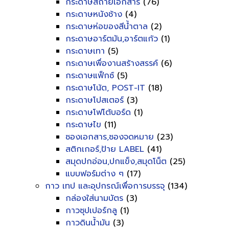
กระดาษสีถ่ายเอกสาร
(76)
กระดาษหนังช้าง
(4)
กระดาษห่อของสีน้ำตาล
(2)
กระดาษอาร์ตมัน,อาร์ตแก้ว
(1)
กระดาษเทา
(5)
กระดาษเพื่องานสร้างสรรค์
(6)
กระดาษแฟ็กซ์
(5)
กระดาษโน้ต, POST-IT
(18)
กระดาษโปสเตอร์
(3)
กระดาษโฟโต้บอร์ด
(1)
กระดาษไข
(11)
ซองเอกสาร,ซองจดหมาย
(23)
สติกเกอร์,ป้าย LABEL
(41)
สมุดปกอ่อน,ปกแข็ง,สมุดโน็ต
(25)
แบบฟอร์มต่าง ๆ
(17)
กาว เทป และอุปกรณ์เพื่อการบรรจุ
(134)
กล่องใส่นามบัตร
(3)
กาวซุปเปอร์กลู
(1)
กาวดินน้ำมัน
(3)