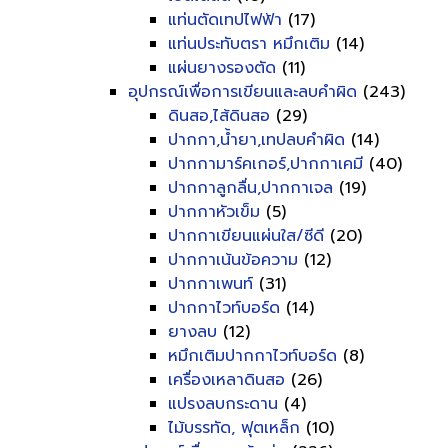
แท่นตัดเทปไฟฟ้า
(17)
แท่นประทับตรา หมึกเติม
(14)
แผ่นยางรองตัด
(11)
อุปกรณ์เพื่อการเขียนและลบคำผิด
(243)
ดินสอ,ไส้ดินสอ
(29)
ปากกา,น้ำยา,เทปลบคำผิด
(14)
ปากกามาร์คเกอร์,ปากกาเคมี
(40)
ปากกาลูกลื่น,ปากกาเจล
(19)
ปากกาหัวเข็ม
(5)
ปากกาเขียนแผ่นใส/ซีดี
(20)
ปากกาเน้นข้อความ
(12)
ปากกาเพนท์
(31)
ปากกาไวท์บอร์ด
(14)
ยางลบ
(12)
หมึกเติมปากกาไวท์บอร์ด
(8)
เครื่องเหลาดินสอ
(26)
แปรงลบกระดาน
(4)
ไม้บรรทัด, ฟุตเหล็ก
(10)