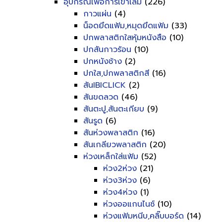
อุปกรณ์เพื่อการเข้าเล่ม
(226)
กาวแผ่น
(4)
น็อดยึดแฟ้ม,หมุดยึดแฟ้ม
(33)
ปกพลาสติกใสหุ้มหนังสือ
(10)
ปกสันกาวร้อน
(10)
ปกหนังช้าง
(2)
ปกใส,ปกพลาสติกสี
(16)
สันIBICLICK
(2)
สันขดลวด
(46)
สันตะปู,สันตะเกียบ
(9)
สันรูด
(6)
สันห่วงพลาสติก
(16)
สันเกลียวพลาสติก
(20)
ห่วงเหล็กใส่แฟ้ม
(52)
ห่วง2ห่วง
(21)
ห่วง3ห่วง
(6)
ห่วง4ห่วง
(1)
ห่วงออแกนไนซ์
(10)
ห่วงแฟ้มหนีบ,คลิ๊บบอร์ด
(14)