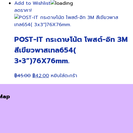
price
price
Add to Wishlist
was:
is:
ลดราคา!
฿45.00.
฿42.00.
POST-IT กระดาษโน้ต โพสต์-อิท 3M
สีเขียวพาสเทล654(
3×3”)76X76mm.
Original
Current
฿
45.00
฿
42.00
หยิบใส่ตะกร้า
price
price
was:
is:
Map
฿45.00.
฿42.00.