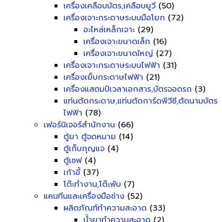
เครื่องเคลือบบัตร,เคลือบยูวี
(50)
เครื่องเจาะกระดาษระบบมือโยก
(72)
อะไหล่เหล็กเจาะ
(29)
เครื่องเจาะขนาดเล็ก
(16)
เครื่องเจาะขนาดใหญ่
(27)
เครื่องเจาะกระดาษระบบไฟฟ้า
(31)
เครื่องเย็บกระดาษไฟฟ้า
(21)
เครื่องแสตมป์เวลาเอกสาร,บัตรจอดรถ
(3)
แท่นตัดกระดาษ,แท่นตัดการ์ดพีวีซี,ตัดนามบัตร
ไฟฟ้า
(78)
เฟอร์นิเจอร์สำนักงาน
(66)
ตู้ยา ตู้จดหมาย
(14)
ตู้เก็บกุญแจ
(4)
ตู้เซฟ
(4)
เก้าอี้
(37)
โต๊ะทำงาน,โต๊ะพับ
(7)
แคนทีนและเครื่องมือช่าง
(52)
ผลิตภัณฑ์ทำความสะอาด
(33)
น้ำยาทำความสะอาด
(2)