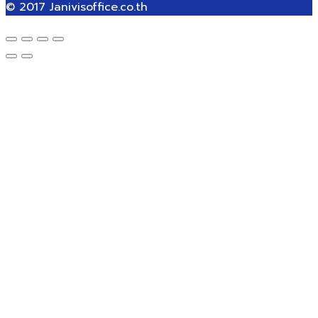
© 2017
Janivisoffice.co.th