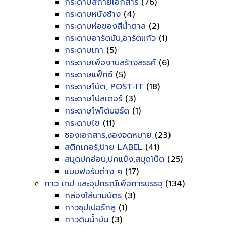
กระดาษสีถ่ายเอกสาร
(76)
กระดาษหนังช้าง
(4)
กระดาษห่อของสีน้ำตาล
(2)
กระดาษอาร์ตมัน,อาร์ตแก้ว
(1)
กระดาษเทา
(5)
กระดาษเพื่องานสร้างสรรค์
(6)
กระดาษแฟ็กซ์
(5)
กระดาษโน้ต, POST-IT
(18)
กระดาษโปสเตอร์
(3)
กระดาษโฟโต้บอร์ด
(1)
กระดาษไข
(11)
ซองเอกสาร,ซองจดหมาย
(23)
สติกเกอร์,ป้าย LABEL
(41)
สมุดปกอ่อน,ปกแข็ง,สมุดโน็ต
(25)
แบบฟอร์มต่าง ๆ
(17)
กาว เทป และอุปกรณ์เพื่อการบรรจุ
(134)
กล่องใส่นามบัตร
(3)
กาวซุปเปอร์กลู
(1)
กาวดินน้ำมัน
(3)