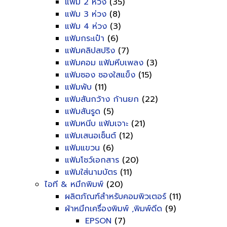
แฟ้ม 2 ห่วง
(35)
แฟ้ม 3 ห่วง
(8)
แฟ้ม 4 ห่วง
(3)
แฟ้มกระเป๋า
(6)
แฟ้มคลิปสปริง
(7)
แฟ้มคอม แฟ้มหีบเพลง
(3)
แฟ้มซอง ซองใสแข็ง
(15)
แฟ้มพับ
(11)
แฟ้มสันกว้าง ก้านยก
(22)
แฟ้มสันรูด
(5)
แฟ้มหนีบ แฟ้มเจาะ
(21)
แฟ้มเสนอเซ็นต์
(12)
แฟ้มแขวน
(6)
แฟ้มโชว์เอกสาร
(20)
แฟ้มใส่นามบัตร
(11)
ไอที & หมึกพิมพ์
(20)
ผลิตภัณฑ์สำหรับคอมพิวเตอร์
(11)
ผ้าหมึกเครื่องพิมพ์ ,พิมพ์ดีด
(9)
EPSON
(7)