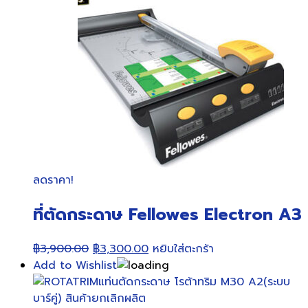
ลดราคา!
ที่ตัดกระดาษ Fellowes Electron A3
Original
Current
฿
3,900.00
฿
3,300.00
หยิบใส่ตะกร้า
price
price
Add to Wishlist
was:
is:
฿3,900.00.
฿3,300.00.