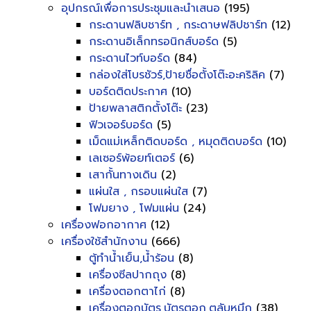
อุปกรณ์เพื่อการประชุมและนำเสนอ
(195)
กระดานฟลิบชาร์ท , กระดาษฟลิปชาร์ท
(12)
กระดานอิเล็กทรอนิกส์บอร์ด
(5)
กระดานไวท์บอร์ด
(84)
กล่องใส่โบรชัวร์,ป้ายชื่อตั้งโต๊ะอะคริลิค
(7)
บอร์ดติดประกาศ
(10)
ป้ายพลาสติกตั้งโต๊ะ
(23)
ฟิวเจอร์บอร์ด
(5)
เม็ดแม่เหล็กติดบอร์ด , หมุดติดบอร์ด
(10)
เลเซอร์พ้อยท์เตอร์
(6)
เสากั้นทางเดิน
(2)
แผ่นใส , กรอบแผ่นใส
(7)
โฟมยาง , โฟมแผ่น
(24)
เครื่องฟอกอากาศ
(12)
เครื่องใช้สำนักงาน
(666)
ตู้ทำน้ำเย็น,น้ำร้อน
(8)
เครื่องซีลปากถุง
(8)
เครื่องตอกตาไก่
(8)
เครื่องตอกบัตร,บัตรตอก,ตลับหมึก
(38)