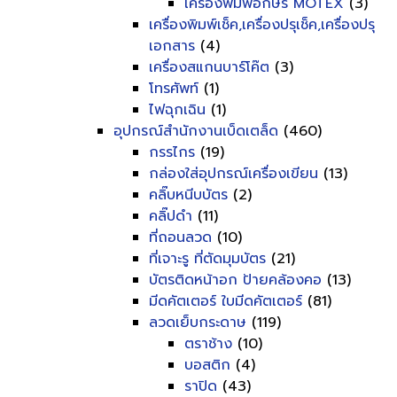
เครื่องพิมพ์อักษร MOTEX
(3)
เครื่องพิมพ์เช็ค,เครื่องปรุเช็ค,เครื่องปรุ
เอกสาร
(4)
เครื่องสแกนบาร์โค๊ต
(3)
โทรศัพท์
(1)
ไฟฉุกเฉิน
(1)
อุปกรณ์สำนักงานเบ็ดเตล็ด
(460)
กรรไกร
(19)
กล่องใส่อุปกรณ์เครื่องเขียน
(13)
คลิ๊บหนีบบัตร
(2)
คลิ๊ปดำ
(11)
ที่ถอนลวด
(10)
ที่เจาะรู ที่ตัดมุมบัตร
(21)
บัตรติดหน้าอก ป้ายคล้องคอ
(13)
มีดคัตเตอร์ ใบมีดคัตเตอร์
(81)
ลวดเย็บกระดาษ
(119)
ตราช้าง
(10)
บอสติก
(4)
ราปิด
(43)