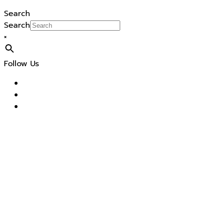
Search
Search
×
Follow Us