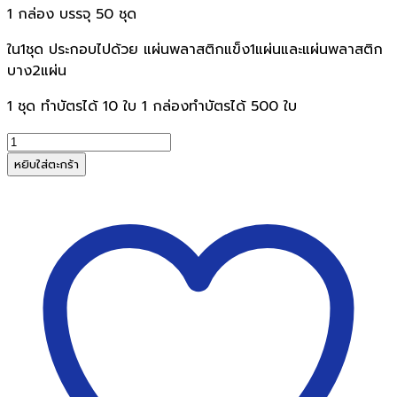
1 กล่อง บรรจุ 50 ชุด
ใน1ชุด ประกอบไปด้วย แผ่นพลาสติกแข็ง1แผ่นและแผ่นพลาสติก
บาง2แผ่น
1 ชุด ทำบัตรได้ 10 ใบ 1 กล่องทำบัตรได้ 500 ใบ
จำนวน
Inkjetแผ่น
หยิบใส่ตะกร้า
พี
วี
ซี
ทำ
นามบัตร
แข็งA4
สำหรับ
เครื่องพิมพ์INKJET
ชิ้น