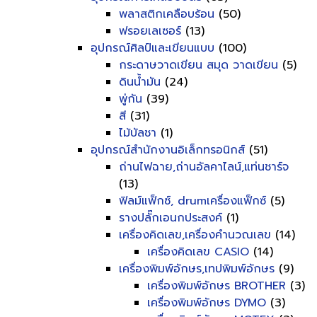
พลาสติกเคลือบร้อน
(50)
ฟรอยเลเซอร์
(13)
อุปกรณ์ศิลป์และเขียนแบบ
(100)
กระดาษวาดเขียน สมุด วาดเขียน
(5)
ดินน้ำมัน
(24)
พู่กัน
(39)
สี
(31)
ไม้บัลชา
(1)
อุปกรณ์สำนักงานอิเล็กทรอนิกส์
(51)
ถ่านไฟฉาย,ถ่านอัลคาไลน์,แท่นชาร์จ
(13)
ฟิลม์แฟ็กซ์, drumเครื่องแฟ็กซ์
(5)
รางปลั๊กเอนกประสงค์
(1)
เครื่องคิดเลข,เครื่องคำนวณเลข
(14)
เครื่องคิดเลข CASIO
(14)
เครื่องพิมพ์อักษร,เทปพิมพ์อักษร
(9)
เครื่องพิมพ์อักษร BROTHER
(3)
เครื่องพิมพ์อักษร DYMO
(3)