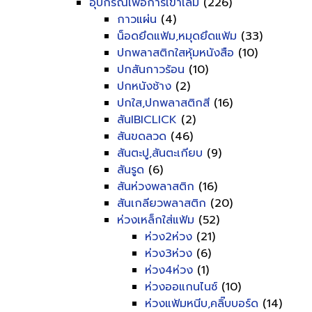
อุปกรณ์เพื่อการเข้าเล่ม
(226)
กาวแผ่น
(4)
น็อดยึดแฟ้ม,หมุดยึดแฟ้ม
(33)
ปกพลาสติกใสหุ้มหนังสือ
(10)
ปกสันกาวร้อน
(10)
ปกหนังช้าง
(2)
ปกใส,ปกพลาสติกสี
(16)
สันIBICLICK
(2)
สันขดลวด
(46)
สันตะปู,สันตะเกียบ
(9)
สันรูด
(6)
สันห่วงพลาสติก
(16)
สันเกลียวพลาสติก
(20)
ห่วงเหล็กใส่แฟ้ม
(52)
ห่วง2ห่วง
(21)
ห่วง3ห่วง
(6)
ห่วง4ห่วง
(1)
ห่วงออแกนไนซ์
(10)
ห่วงแฟ้มหนีบ,คลิ๊บบอร์ด
(14)