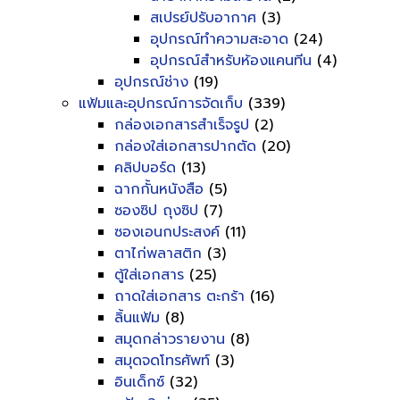
สเปรย์ปรับอากาศ
(3)
อุปกรณ์ทำความสะอาด
(24)
อุปกรณ์สำหรับห้องแคนทีน
(4)
อุปกรณ์ช่าง
(19)
แฟ้มและอุปกรณ์การจัดเก็บ
(339)
กล่องเอกสารสำเร็จรูป
(2)
กล่องใส่เอกสารปากตัด
(20)
คลิปบอร์ด
(13)
ฉากกั้นหนังสือ
(5)
ซองซิป ถุงซิป
(7)
ซองเอนกประสงค์
(11)
ตาไก่พลาสติก
(3)
ตู้ใส่เอกสาร
(25)
ถาดใส่เอกสาร ตะกร้า
(16)
ลิ้นแฟ้ม
(8)
สมุดกล่าวรายงาน
(8)
สมุดจดโทรศัพท์
(3)
อินเด็กซ์
(32)