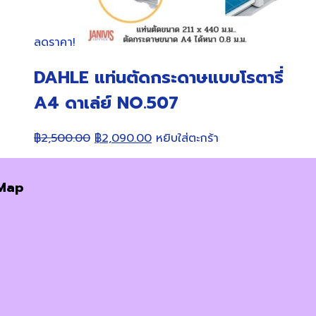
ลดราคา!
DAHLE แท่นตัดกระดาษแบบโรตารี่
A4 ดาเล่ย์ NO.507
Original
Current
฿
2,500.00
฿
2,090.00
หยิบใส่ตะกร้า
price
price
was:
is:
Map
฿2,500.00.
฿2,090.00.