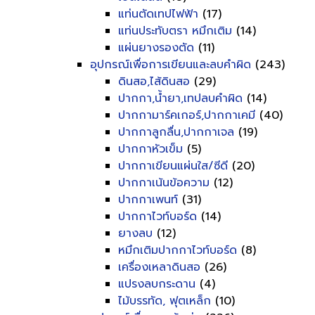
แท่นตัดเทปไฟฟ้า
(17)
แท่นประทับตรา หมึกเติม
(14)
แผ่นยางรองตัด
(11)
อุปกรณ์เพื่อการเขียนและลบคำผิด
(243)
ดินสอ,ไส้ดินสอ
(29)
ปากกา,น้ำยา,เทปลบคำผิด
(14)
ปากกามาร์คเกอร์,ปากกาเคมี
(40)
ปากกาลูกลื่น,ปากกาเจล
(19)
ปากกาหัวเข็ม
(5)
ปากกาเขียนแผ่นใส/ซีดี
(20)
ปากกาเน้นข้อความ
(12)
ปากกาเพนท์
(31)
ปากกาไวท์บอร์ด
(14)
ยางลบ
(12)
หมึกเติมปากกาไวท์บอร์ด
(8)
เครื่องเหลาดินสอ
(26)
แปรงลบกระดาน
(4)
ไม้บรรทัด, ฟุตเหล็ก
(10)