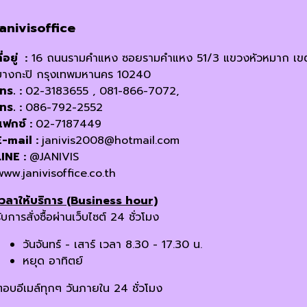
janivisoffice
ี่อยู่ :
16 ถนนรามคำแหง ซอยรามคำแหง 51/3 แขวงหัวหมาก เข
บางกะปิ กรุงเทพมหานคร 10240
โทร. :
02-3183655 , 081-866-7072,
โทร. :
086-792-2552
แฟกซ์ :
02-7187449
E-mail :
janivis2008@hotmail.com
LINE :
@JANIVIS
www.janivisoffice.co.th
เวลาให้บริการ (Business hour)
ับการสั่งซื้อผ่านเว็บไซต์ 24 ชั่วโมง
วันจันทร์ - เสาร์ เวลา 8.30 - 17.30 น.
หยุด อาทิตย์
ตอบอีเมล์ทุกๆ วันภายใน 24 ชั่วโมง