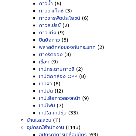
กาวน้ำ
(6)
กาวลาเท็กซ์
(3)
กาวสารพัดประโยชน์
(6)
กาวสเปรย์
(2)
กาวแท่ง
(9)
ปืนยิงกาว
(8)
พลาสติกห่อของกันกระแทก
(2)
ยางรัดของ
(3)
เชื่อก
(9)
เทปกระดาษกาวสี
(2)
เทปติดกล่อง OPP
(8)
เทปผ้า
(8)
เทปย่น
(12)
เทปเยื่อกาวสองหน้า
(9)
เทปโฟม
(7)
เทปใส เทปขุ่น
(33)
บ้านและสวน
(11)
อุปกรณ์สำนักงาน
(1,143)
อุปกรณ์การเคลือบบัตร
(63)