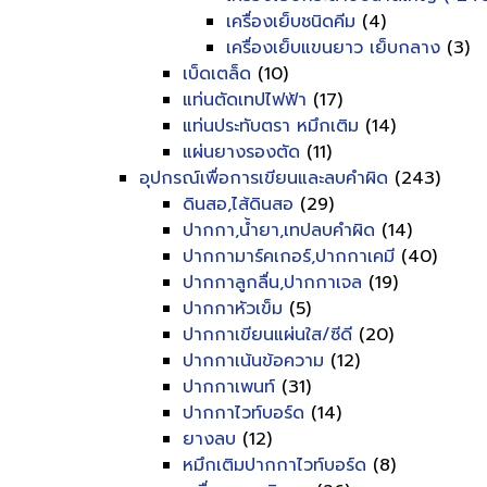
เครื่องเย็บชนิดคีม
(4)
เครื่องเย็บแขนยาว เย็บกลาง
(3)
เบ็ดเตล็ด
(10)
แท่นตัดเทปไฟฟ้า
(17)
แท่นประทับตรา หมึกเติม
(14)
แผ่นยางรองตัด
(11)
อุปกรณ์เพื่อการเขียนและลบคำผิด
(243)
ดินสอ,ไส้ดินสอ
(29)
ปากกา,น้ำยา,เทปลบคำผิด
(14)
ปากกามาร์คเกอร์,ปากกาเคมี
(40)
ปากกาลูกลื่น,ปากกาเจล
(19)
ปากกาหัวเข็ม
(5)
ปากกาเขียนแผ่นใส/ซีดี
(20)
ปากกาเน้นข้อความ
(12)
ปากกาเพนท์
(31)
ปากกาไวท์บอร์ด
(14)
ยางลบ
(12)
หมึกเติมปากกาไวท์บอร์ด
(8)