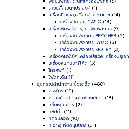
ฟิลม์แฟ็กซ์, drumเครื่องแฟ็กซ์
(5)
รางปลั๊กเอนกประสงค์
(1)
เครื่องคิดเลข,เครื่องคำนวณเลข
(14)
เครื่องคิดเลข CASIO
(14)
เครื่องพิมพ์อักษร,เทปพิมพ์อักษร
(9)
เครื่องพิมพ์อักษร BROTHER
(3)
เครื่องพิมพ์อักษร DYMO
(3)
เครื่องพิมพ์อักษร MOTEX
(3)
เครื่องพิมพ์เช็ค,เครื่องปรุเช็ค,เครื่องปรุเ
เครื่องสแกนบาร์โค๊ต
(3)
โทรศัพท์
(1)
ไฟฉุกเฉิน
(1)
อุปกรณ์สำนักงานเบ็ดเตล็ด
(460)
กรรไกร
(19)
กล่องใส่อุปกรณ์เครื่องเขียน
(13)
คลิ๊บหนีบบัตร
(2)
คลิ๊ปดำ
(11)
ที่ถอนลวด
(10)
ที่เจาะรู ที่ตัดมุมบัตร
(21)