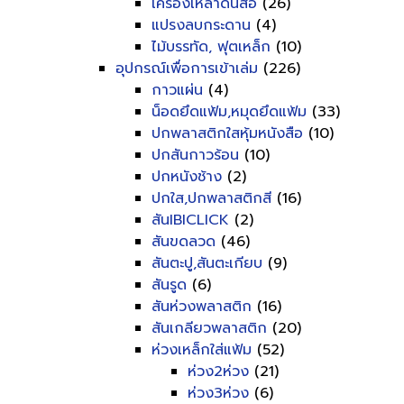
เครื่องเหลาดินสอ
(26)
แปรงลบกระดาน
(4)
ไม้บรรทัด, ฟุตเหล็ก
(10)
อุปกรณ์เพื่อการเข้าเล่ม
(226)
กาวแผ่น
(4)
น็อดยึดแฟ้ม,หมุดยึดแฟ้ม
(33)
ปกพลาสติกใสหุ้มหนังสือ
(10)
ปกสันกาวร้อน
(10)
ปกหนังช้าง
(2)
ปกใส,ปกพลาสติกสี
(16)
สันIBICLICK
(2)
สันขดลวด
(46)
สันตะปู,สันตะเกียบ
(9)
สันรูด
(6)
สันห่วงพลาสติก
(16)
สันเกลียวพลาสติก
(20)
ห่วงเหล็กใส่แฟ้ม
(52)
ห่วง2ห่วง
(21)
ห่วง3ห่วง
(6)