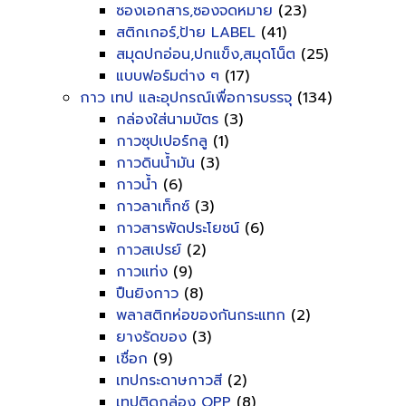
ซองเอกสาร,ซองจดหมาย
(23)
สติกเกอร์,ป้าย LABEL
(41)
สมุดปกอ่อน,ปกแข็ง,สมุดโน็ต
(25)
แบบฟอร์มต่าง ๆ
(17)
กาว เทป และอุปกรณ์เพื่อการบรรจุ
(134)
กล่องใส่นามบัตร
(3)
กาวซุปเปอร์กลู
(1)
กาวดินน้ำมัน
(3)
กาวน้ำ
(6)
กาวลาเท็กซ์
(3)
กาวสารพัดประโยชน์
(6)
กาวสเปรย์
(2)
กาวแท่ง
(9)
ปืนยิงกาว
(8)
พลาสติกห่อของกันกระแทก
(2)
ยางรัดของ
(3)
เชื่อก
(9)
เทปกระดาษกาวสี
(2)
เทปติดกล่อง OPP
(8)