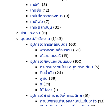
เทปผ้า
(8)
เทปย่น
(12)
เทปเยื่อกาวสองหน้า
(9)
เทปโฟม
(7)
เทปใส เทปขุ่น
(33)
บ้านและสวน
(11)
อุปกรณ์สำนักงาน
(1,143)
อุปกรณ์การเคลือบบัตร
(63)
พลาสติกเคลือบร้อน
(50)
ฟรอยเลเซอร์
(13)
อุปกรณ์ศิลป์และเขียนแบบ
(100)
กระดาษวาดเขียน สมุด วาดเขียน
(5)
ดินน้ำมัน
(24)
พู่กัน
(39)
สี
(31)
ไม้บัลชา
(1)
อุปกรณ์สำนักงานอิเล็กทรอนิกส์
(51)
ถ่านไฟฉาย,ถ่านอัลคาไลน์,แท่นชาร์จ
(13)