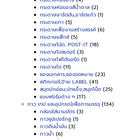
กระดาษหนังช้าง
(4)
กระดาษห่อของสีน้ำตาล
(2)
กระดาษอาร์ตมัน,อาร์ตแก้ว
(1)
กระดาษเทา
(5)
กระดาษเพื่องานสร้างสรรค์
(6)
กระดาษแฟ็กซ์
(5)
กระดาษโน้ต, POST-IT
(18)
กระดาษโปสเตอร์
(3)
กระดาษโฟโต้บอร์ด
(1)
กระดาษไข
(11)
ซองเอกสาร,ซองจดหมาย
(23)
สติกเกอร์,ป้าย LABEL
(41)
สมุดปกอ่อน,ปกแข็ง,สมุดโน็ต
(25)
แบบฟอร์มต่าง ๆ
(17)
กาว เทป และอุปกรณ์เพื่อการบรรจุ
(134)
กล่องใส่นามบัตร
(3)
กาวซุปเปอร์กลู
(1)
กาวดินน้ำมัน
(3)
กาวน้ำ
(6)