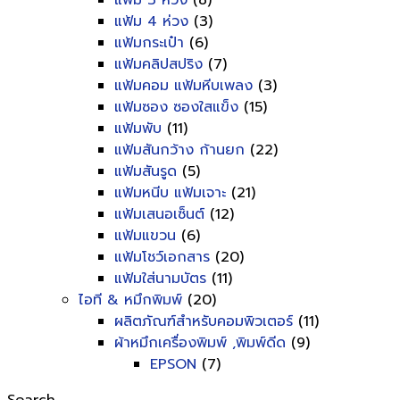
แฟ้ม 3 ห่วง
(8)
แฟ้ม 4 ห่วง
(3)
แฟ้มกระเป๋า
(6)
แฟ้มคลิปสปริง
(7)
แฟ้มคอม แฟ้มหีบเพลง
(3)
แฟ้มซอง ซองใสแข็ง
(15)
แฟ้มพับ
(11)
แฟ้มสันกว้าง ก้านยก
(22)
แฟ้มสันรูด
(5)
แฟ้มหนีบ แฟ้มเจาะ
(21)
แฟ้มเสนอเซ็นต์
(12)
แฟ้มแขวน
(6)
แฟ้มโชว์เอกสาร
(20)
แฟ้มใส่นามบัตร
(11)
ไอที & หมึกพิมพ์
(20)
ผลิตภัณฑ์สำหรับคอมพิวเตอร์
(11)
ผ้าหมึกเครื่องพิมพ์ ,พิมพ์ดีด
(9)
EPSON
(7)