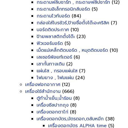
กระดานฟลิบชาร์ท , กระดาษฟลิปชาร์ท
(12)
กระดานอิเล็กทรอนิกส์บอร์ด
(5)
กระดานไวท์บอร์ด
(84)
กล่องใส่โบรชัวร์,ป้ายชื่อตั้งโต๊ะอะคริลิค
(7)
บอร์ดติดประกาศ
(10)
ป้ายพลาสติกตั้งโต๊ะ
(23)
ฟิวเจอร์บอร์ด
(5)
เม็ดแม่เหล็กติดบอร์ด , หมุดติดบอร์ด
(10)
เลเซอร์พ้อยท์เตอร์
(6)
เสากั้นทางเดิน
(2)
แผ่นใส , กรอบแผ่นใส
(7)
โฟมยาง , โฟมแผ่น
(24)
เครื่องฟอกอากาศ
(12)
เครื่องใช้สำนักงาน
(666)
ตู้ทำน้ำเย็น,น้ำร้อน
(8)
เครื่องซีลปากถุง
(8)
เครื่องตอกตาไก่
(8)
เครื่องตอกบัตร,บัตรตอก,ตลับหมึก
(38)
เครื่องตอกบัตร ALPHA time
(5)