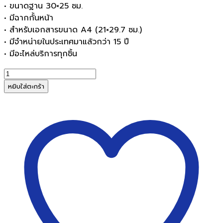
• ขนาดฐาน 30×25 ซม.
• มีฉากกั้นหน้า
• สำหรับเอกสารขนาด A4 (21×29.7 ซม.)
• มีจำหน่ายในประเทศมาแล้วกว่า 15 ปี
• มีอะไหล่บริการทุกชิ้น
จำนวน
แท่น
หยิบใส่ตะกร้า
ตัด
กระดาษ
AROMA
ขนาด
12×10
นิ้ว
ฐาน
ไม้
1210
ใช้
ตัด