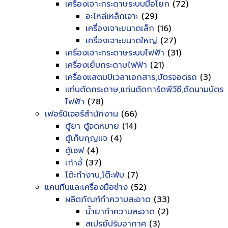
เครื่องเจาะกระดาษระบบมือโยก
(72)
อะไหล่เหล็กเจาะ
(29)
เครื่องเจาะขนาดเล็ก
(16)
เครื่องเจาะขนาดใหญ่
(27)
เครื่องเจาะกระดาษระบบไฟฟ้า
(31)
เครื่องเย็บกระดาษไฟฟ้า
(21)
เครื่องแสตมป์เวลาเอกสาร,บัตรจอดรถ
(3)
แท่นตัดกระดาษ,แท่นตัดการ์ดพีวีซี,ตัดนามบัตร
ไฟฟ้า
(78)
เฟอร์นิเจอร์สำนักงาน
(66)
ตู้ยา ตู้จดหมาย
(14)
ตู้เก็บกุญแจ
(4)
ตู้เซฟ
(4)
เก้าอี้
(37)
โต๊ะทำงาน,โต๊ะพับ
(7)
แคนทีนและเครื่องมือช่าง
(52)
ผลิตภัณฑ์ทำความสะอาด
(33)
น้ำยาทำความสะอาด
(2)
สเปรย์ปรับอากาศ
(3)