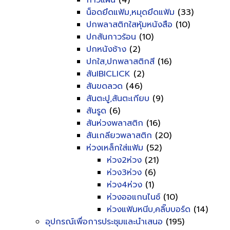
กาวแผ่น
(4)
น็อดยึดแฟ้ม,หมุดยึดแฟ้ม
(33)
ปกพลาสติกใสหุ้มหนังสือ
(10)
ปกสันกาวร้อน
(10)
ปกหนังช้าง
(2)
ปกใส,ปกพลาสติกสี
(16)
สันIBICLICK
(2)
สันขดลวด
(46)
สันตะปู,สันตะเกียบ
(9)
สันรูด
(6)
สันห่วงพลาสติก
(16)
สันเกลียวพลาสติก
(20)
ห่วงเหล็กใส่แฟ้ม
(52)
ห่วง2ห่วง
(21)
ห่วง3ห่วง
(6)
ห่วง4ห่วง
(1)
ห่วงออแกนไนซ์
(10)
ห่วงแฟ้มหนีบ,คลิ๊บบอร์ด
(14)
อุปกรณ์เพื่อการประชุมและนำเสนอ
(195)