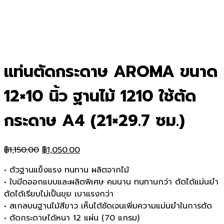
แท่นตัดกระดาษ AROMA ขนาด
12×10 นิ้ว ฐานไม้ 1210 ใช้ตัด
กระดาษ A4 (21×29.7 ซม.)
Original
Current
฿
1,150.00
฿
1,050.00
price
price
• ตัวฐานแข็งแรง ทนทาน ผลิตจากไม้
was:
is:
• ใบมีดออกแบบและผลิตพิเศษ คมนาน ทนทานกว่า ตัดได้แม่นยำ
฿1,150.00.
฿1,050.00.
ตัดได้เรียบไม่เป็นขุย เบาแรงกว่า
• สเกลบนฐานไม้สีขาว เห็นได้ชัดเจนเพิ่มความแม่นยำในการตัด
• ตัดกระดาษได้หนา 12 แผ่น (70 แกรม)