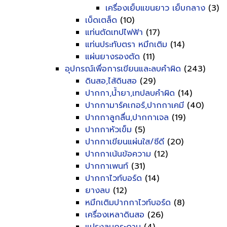
เครื่องเย็บแขนยาว เย็บกลาง
(3)
เบ็ดเตล็ด
(10)
แท่นตัดเทปไฟฟ้า
(17)
แท่นประทับตรา หมึกเติม
(14)
แผ่นยางรองตัด
(11)
อุปกรณ์เพื่อการเขียนและลบคำผิด
(243)
ดินสอ,ไส้ดินสอ
(29)
ปากกา,น้ำยา,เทปลบคำผิด
(14)
ปากกามาร์คเกอร์,ปากกาเคมี
(40)
ปากกาลูกลื่น,ปากกาเจล
(19)
ปากกาหัวเข็ม
(5)
ปากกาเขียนแผ่นใส/ซีดี
(20)
ปากกาเน้นข้อความ
(12)
ปากกาเพนท์
(31)
ปากกาไวท์บอร์ด
(14)
ยางลบ
(12)
หมึกเติมปากกาไวท์บอร์ด
(8)
เครื่องเหลาดินสอ
(26)