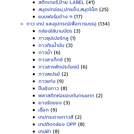
สติกเกอร์,ป้าย LABEL
(41)
สมุดปกอ่อน,ปกแข็ง,สมุดโน็ต
(25)
แบบฟอร์มต่าง ๆ
(17)
กาว เทป และอุปกรณ์เพื่อการบรรจุ
(134)
กล่องใส่นามบัตร
(3)
กาวซุปเปอร์กลู
(1)
กาวดินน้ำมัน
(3)
กาวน้ำ
(6)
กาวลาเท็กซ์
(3)
กาวสารพัดประโยชน์
(6)
กาวสเปรย์
(2)
กาวแท่ง
(9)
ปืนยิงกาว
(8)
พลาสติกห่อของกันกระแทก
(2)
ยางรัดของ
(3)
เชื่อก
(9)
เทปกระดาษกาวสี
(2)
เทปติดกล่อง OPP
(8)
เทปผ้า
(8)