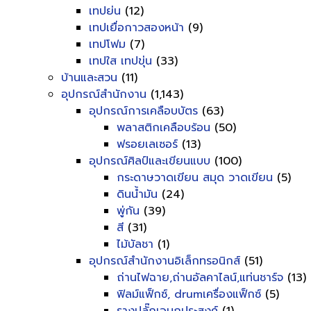
เทปย่น
(12)
เทปเยื่อกาวสองหน้า
(9)
เทปโฟม
(7)
เทปใส เทปขุ่น
(33)
บ้านและสวน
(11)
อุปกรณ์สำนักงาน
(1,143)
อุปกรณ์การเคลือบบัตร
(63)
พลาสติกเคลือบร้อน
(50)
ฟรอยเลเซอร์
(13)
อุปกรณ์ศิลป์และเขียนแบบ
(100)
กระดาษวาดเขียน สมุด วาดเขียน
(5)
ดินน้ำมัน
(24)
พู่กัน
(39)
สี
(31)
ไม้บัลชา
(1)
อุปกรณ์สำนักงานอิเล็กทรอนิกส์
(51)
ถ่านไฟฉาย,ถ่านอัลคาไลน์,แท่นชาร์จ
(13)
ฟิลม์แฟ็กซ์, drumเครื่องแฟ็กซ์
(5)