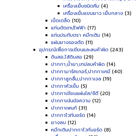
เครื่องเย็บชนิดคีม
(4)
เครื่องเย็บแขนยาว เย็บกลาง
(3)
เบ็ดเตล็ด
(10)
แท่นตัดเทปไฟฟ้า
(17)
แท่นประทับตรา หมึกเติม
(14)
แผ่นยางรองตัด
(11)
อุปกรณ์เพื่อการเขียนและลบคำผิด
(243)
ดินสอ,ไส้ดินสอ
(29)
ปากกา,น้ำยา,เทปลบคำผิด
(14)
ปากกามาร์คเกอร์,ปากกาเคมี
(40)
ปากกาลูกลื่น,ปากกาเจล
(19)
ปากกาหัวเข็ม
(5)
ปากกาเขียนแผ่นใส/ซีดี
(20)
ปากกาเน้นข้อความ
(12)
ปากกาเพนท์
(31)
ปากกาไวท์บอร์ด
(14)
ยางลบ
(12)
หมึกเติมปากกาไวท์บอร์ด
(8)