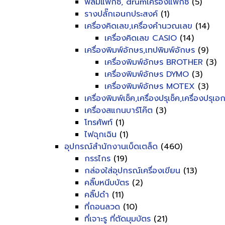
ฟิลม์แฟ็กซ์, drumเครื่องแฟ็กซ์
(5)
รางปลั๊กเอนกประสงค์
(1)
เครื่องคิดเลข,เครื่องคำนวณเลข
(14)
เครื่องคิดเลข CASIO
(14)
เครื่องพิมพ์อักษร,เทปพิมพ์อักษร
(9)
เครื่องพิมพ์อักษร BROTHER
(3)
เครื่องพิมพ์อักษร DYMO
(3)
เครื่องพิมพ์อักษร MOTEX
(3)
เครื่องพิมพ์เช็ค,เครื่องปรุเช็ค,เครื่องปรุเ
เครื่องสแกนบาร์โค๊ต
(3)
โทรศัพท์
(1)
ไฟฉุกเฉิน
(1)
อุปกรณ์สำนักงานเบ็ดเตล็ด
(460)
กรรไกร
(19)
กล่องใส่อุปกรณ์เครื่องเขียน
(13)
คลิ๊บหนีบบัตร
(2)
คลิ๊ปดำ
(11)
ที่ถอนลวด
(10)
ที่เจาะรู ที่ตัดมุมบัตร
(21)