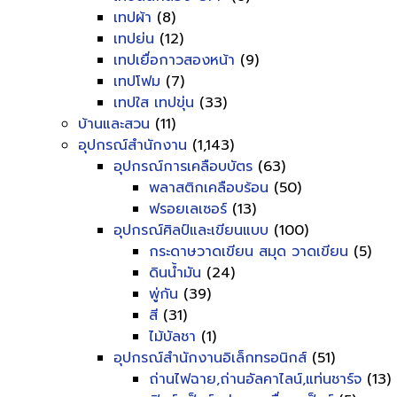
เทปผ้า
(8)
เทปย่น
(12)
เทปเยื่อกาวสองหน้า
(9)
เทปโฟม
(7)
เทปใส เทปขุ่น
(33)
บ้านและสวน
(11)
อุปกรณ์สำนักงาน
(1,143)
อุปกรณ์การเคลือบบัตร
(63)
พลาสติกเคลือบร้อน
(50)
ฟรอยเลเซอร์
(13)
อุปกรณ์ศิลป์และเขียนแบบ
(100)
กระดาษวาดเขียน สมุด วาดเขียน
(5)
ดินน้ำมัน
(24)
พู่กัน
(39)
สี
(31)
ไม้บัลชา
(1)
อุปกรณ์สำนักงานอิเล็กทรอนิกส์
(51)
ถ่านไฟฉาย,ถ่านอัลคาไลน์,แท่นชาร์จ
(13)