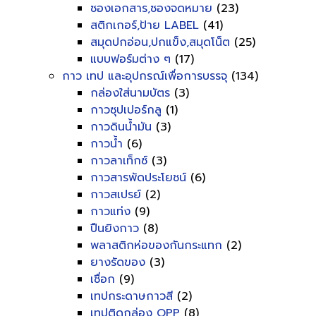
ซองเอกสาร,ซองจดหมาย
(23)
สติกเกอร์,ป้าย LABEL
(41)
สมุดปกอ่อน,ปกแข็ง,สมุดโน็ต
(25)
แบบฟอร์มต่าง ๆ
(17)
กาว เทป และอุปกรณ์เพื่อการบรรจุ
(134)
กล่องใส่นามบัตร
(3)
กาวซุปเปอร์กลู
(1)
กาวดินน้ำมัน
(3)
กาวน้ำ
(6)
กาวลาเท็กซ์
(3)
กาวสารพัดประโยชน์
(6)
กาวสเปรย์
(2)
กาวแท่ง
(9)
ปืนยิงกาว
(8)
พลาสติกห่อของกันกระแทก
(2)
ยางรัดของ
(3)
เชื่อก
(9)
เทปกระดาษกาวสี
(2)
เทปติดกล่อง OPP
(8)