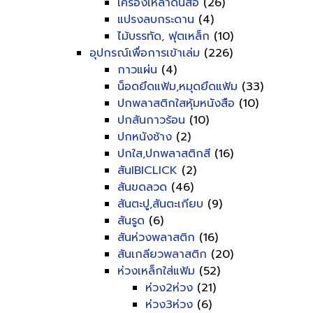
เครื่องเหลาดินสอ
(26)
แปรงลบกระดาน
(4)
ไม้บรรทัด, ฟุตเหล็ก
(10)
อุปกรณ์เพื่อการเข้าเล่ม
(226)
กาวแผ่น
(4)
น็อดยึดแฟ้ม,หมุดยึดแฟ้ม
(33)
ปกพลาสติกใสหุ้มหนังสือ
(10)
ปกสันกาวร้อน
(10)
ปกหนังช้าง
(2)
ปกใส,ปกพลาสติกสี
(16)
สันIBICLICK
(2)
สันขดลวด
(46)
สันตะปู,สันตะเกียบ
(9)
สันรูด
(6)
สันห่วงพลาสติก
(16)
สันเกลียวพลาสติก
(20)
ห่วงเหล็กใส่แฟ้ม
(52)
ห่วง2ห่วง
(21)
ห่วง3ห่วง
(6)