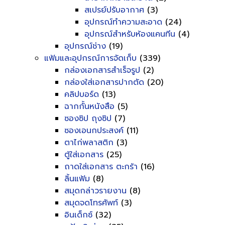
สเปรย์ปรับอากาศ
(3)
อุปกรณ์ทำความสะอาด
(24)
อุปกรณ์สำหรับห้องแคนทีน
(4)
อุปกรณ์ช่าง
(19)
แฟ้มและอุปกรณ์การจัดเก็บ
(339)
กล่องเอกสารสำเร็จรูป
(2)
กล่องใส่เอกสารปากตัด
(20)
คลิปบอร์ด
(13)
ฉากกั้นหนังสือ
(5)
ซองซิป ถุงซิป
(7)
ซองเอนกประสงค์
(11)
ตาไก่พลาสติก
(3)
ตู้ใส่เอกสาร
(25)
ถาดใส่เอกสาร ตะกร้า
(16)
ลิ้นแฟ้ม
(8)
สมุดกล่าวรายงาน
(8)
สมุดจดโทรศัพท์
(3)
อินเด็กซ์
(32)