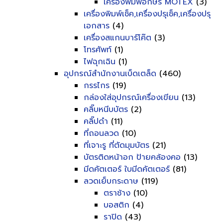
เครื่องพิมพ์อักษร MOTEX
(3)
เครื่องพิมพ์เช็ค,เครื่องปรุเช็ค,เครื่องปรุ
เอกสาร
(4)
เครื่องสแกนบาร์โค๊ต
(3)
โทรศัพท์
(1)
ไฟฉุกเฉิน
(1)
อุปกรณ์สำนักงานเบ็ดเตล็ด
(460)
กรรไกร
(19)
กล่องใส่อุปกรณ์เครื่องเขียน
(13)
คลิ๊บหนีบบัตร
(2)
คลิ๊ปดำ
(11)
ที่ถอนลวด
(10)
ที่เจาะรู ที่ตัดมุมบัตร
(21)
บัตรติดหน้าอก ป้ายคล้องคอ
(13)
มีดคัตเตอร์ ใบมีดคัตเตอร์
(81)
ลวดเย็บกระดาษ
(119)
ตราช้าง
(10)
บอสติก
(4)
ราปิด
(43)