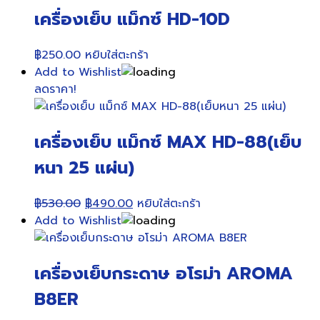
เครื่องเย็บ แม็กซ์ HD-10D
฿
250.00
หยิบใส่ตะกร้า
Add to Wishlist
ลดราคา!
เครื่องเย็บ แม็กซ์ MAX HD-88(เย็บ
หนา 25 แผ่น)
Original
Current
฿
530.00
฿
490.00
หยิบใส่ตะกร้า
price
price
Add to Wishlist
was:
is:
฿530.00.
฿490.00.
เครื่องเย็บกระดาษ อโรม่า AROMA
B8ER