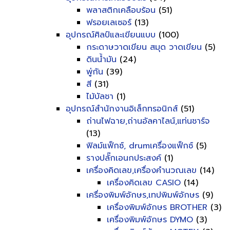
พลาสติกเคลือบร้อน
(51)
ฟรอยเลเซอร์
(13)
อุปกรณ์ศิลป์และเขียนแบบ
(100)
กระดาษวาดเขียน สมุด วาดเขียน
(5)
ดินน้ำมัน
(24)
พู่กัน
(39)
สี
(31)
ไม้บัลชา
(1)
อุปกรณ์สำนักงานอิเล็กทรอนิกส์
(51)
ถ่านไฟฉาย,ถ่านอัลคาไลน์,แท่นชาร์จ
(13)
ฟิลม์แฟ็กซ์, drumเครื่องแฟ็กซ์
(5)
รางปลั๊กเอนกประสงค์
(1)
เครื่องคิดเลข,เครื่องคำนวณเลข
(14)
เครื่องคิดเลข CASIO
(14)
เครื่องพิมพ์อักษร,เทปพิมพ์อักษร
(9)
เครื่องพิมพ์อักษร BROTHER
(3)
เครื่องพิมพ์อักษร DYMO
(3)