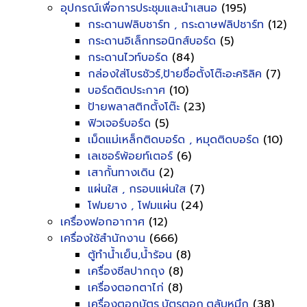
อุปกรณ์เพื่อการประชุมและนำเสนอ
(195)
กระดานฟลิบชาร์ท , กระดาษฟลิปชาร์ท
(12)
กระดานอิเล็กทรอนิกส์บอร์ด
(5)
กระดานไวท์บอร์ด
(84)
กล่องใส่โบรชัวร์,ป้ายชื่อตั้งโต๊ะอะคริลิค
(7)
บอร์ดติดประกาศ
(10)
ป้ายพลาสติกตั้งโต๊ะ
(23)
ฟิวเจอร์บอร์ด
(5)
เม็ดแม่เหล็กติดบอร์ด , หมุดติดบอร์ด
(10)
เลเซอร์พ้อยท์เตอร์
(6)
เสากั้นทางเดิน
(2)
แผ่นใส , กรอบแผ่นใส
(7)
โฟมยาง , โฟมแผ่น
(24)
เครื่องฟอกอากาศ
(12)
เครื่องใช้สำนักงาน
(666)
ตู้ทำน้ำเย็น,น้ำร้อน
(8)
เครื่องซีลปากถุง
(8)
เครื่องตอกตาไก่
(8)
เครื่องตอกบัตร,บัตรตอก,ตลับหมึก
(38)