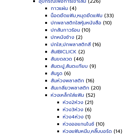
อุปกรณ์เพื่อการเข้าเล่ม
(226)
กาวแผ่น
(4)
น็อดยึดแฟ้ม,หมุดยึดแฟ้ม
(33)
ปกพลาสติกใสหุ้มหนังสือ
(10)
ปกสันกาวร้อน
(10)
ปกหนังช้าง
(2)
ปกใส,ปกพลาสติกสี
(16)
สันIBICLICK
(2)
สันขดลวด
(46)
สันตะปู,สันตะเกียบ
(9)
สันรูด
(6)
สันห่วงพลาสติก
(16)
สันเกลียวพลาสติก
(20)
ห่วงเหล็กใส่แฟ้ม
(52)
ห่วง2ห่วง
(21)
ห่วง3ห่วง
(6)
ห่วง4ห่วง
(1)
ห่วงออแกนไนซ์
(10)
ห่วงแฟ้มหนีบ,คลิ๊บบอร์ด
(14)