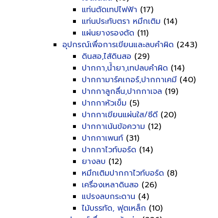
แท่นตัดเทปไฟฟ้า
(17)
แท่นประทับตรา หมึกเติม
(14)
แผ่นยางรองตัด
(11)
อุปกรณ์เพื่อการเขียนและลบคำผิด
(243)
ดินสอ,ไส้ดินสอ
(29)
ปากกา,น้ำยา,เทปลบคำผิด
(14)
ปากกามาร์คเกอร์,ปากกาเคมี
(40)
ปากกาลูกลื่น,ปากกาเจล
(19)
ปากกาหัวเข็ม
(5)
ปากกาเขียนแผ่นใส/ซีดี
(20)
ปากกาเน้นข้อความ
(12)
ปากกาเพนท์
(31)
ปากกาไวท์บอร์ด
(14)
ยางลบ
(12)
หมึกเติมปากกาไวท์บอร์ด
(8)
เครื่องเหลาดินสอ
(26)
แปรงลบกระดาน
(4)
ไม้บรรทัด, ฟุตเหล็ก
(10)