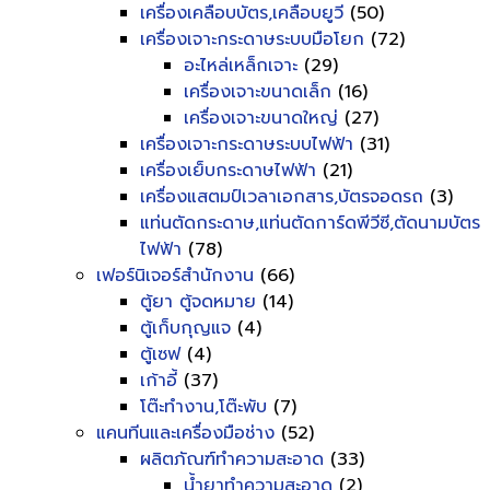
เครื่องเคลือบบัตร,เคลือบยูวี
(50)
เครื่องเจาะกระดาษระบบมือโยก
(72)
อะไหล่เหล็กเจาะ
(29)
เครื่องเจาะขนาดเล็ก
(16)
เครื่องเจาะขนาดใหญ่
(27)
เครื่องเจาะกระดาษระบบไฟฟ้า
(31)
เครื่องเย็บกระดาษไฟฟ้า
(21)
เครื่องแสตมป์เวลาเอกสาร,บัตรจอดรถ
(3)
แท่นตัดกระดาษ,แท่นตัดการ์ดพีวีซี,ตัดนามบัตร
ไฟฟ้า
(78)
เฟอร์นิเจอร์สำนักงาน
(66)
ตู้ยา ตู้จดหมาย
(14)
ตู้เก็บกุญแจ
(4)
ตู้เซฟ
(4)
เก้าอี้
(37)
โต๊ะทำงาน,โต๊ะพับ
(7)
แคนทีนและเครื่องมือช่าง
(52)
ผลิตภัณฑ์ทำความสะอาด
(33)
น้ำยาทำความสะอาด
(2)