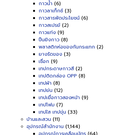
กาวน้ำ
(6)
กาวลาเท็กซ์
(3)
กาวสารพัดประโยชน์
(6)
กาวสเปรย์
(2)
กาวแท่ง
(9)
ปืนยิงกาว
(8)
พลาสติกห่อของกันกระแทก
(2)
ยางรัดของ
(3)
เชื่อก
(9)
เทปกระดาษกาวสี
(2)
เทปติดกล่อง OPP
(8)
เทปผ้า
(8)
เทปย่น
(12)
เทปเยื่อกาวสองหน้า
(9)
เทปโฟม
(7)
เทปใส เทปขุ่น
(33)
บ้านและสวน
(11)
อุปกรณ์สำนักงาน
(1,144)
อุปกรณ์การเคลือบบัตร
(64)