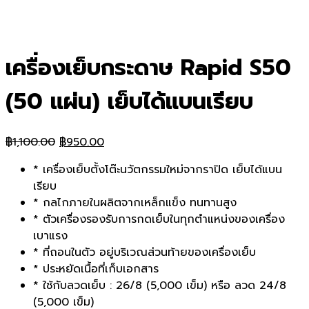
เครื่องเย็บกระดาษ Rapid S50
(50 แผ่น) เย็บได้แบนเรียบ
Original
Current
฿
1,100.00
฿
950.00
price
price
* เครื่องเย็บตั้งโต๊ะนวัตกรรมใหม่จากราปิด เย็บได้แบน
was:
is:
เรียบ
฿1,100.00.
฿950.00.
* กลไกภายในผลิตจากเหล็กแข็ง ทนทานสูง
* ตัวเครื่องรองรับการกดเย็บในทุกตำแหน่งของเครื่อง
เบาแรง
* ที่ถอนในตัว อยู่บริเวณส่วนท้ายของเครื่องเย็บ
* ประหยัดเนื้อที่เก็บเอกสาร
* ใช้กับลวดเย็บ : 26/8 (5,000 เข็ม) หรือ ลวด 24/8
(5,000 เข็ม)