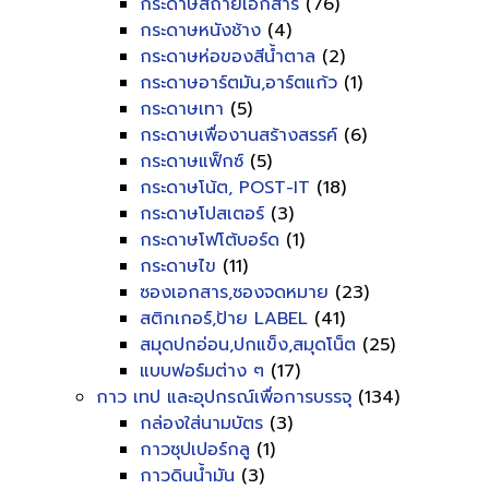
กระดาษสีถ่ายเอกสาร
(76)
กระดาษหนังช้าง
(4)
กระดาษห่อของสีน้ำตาล
(2)
กระดาษอาร์ตมัน,อาร์ตแก้ว
(1)
กระดาษเทา
(5)
กระดาษเพื่องานสร้างสรรค์
(6)
กระดาษแฟ็กซ์
(5)
กระดาษโน้ต, POST-IT
(18)
กระดาษโปสเตอร์
(3)
กระดาษโฟโต้บอร์ด
(1)
กระดาษไข
(11)
ซองเอกสาร,ซองจดหมาย
(23)
สติกเกอร์,ป้าย LABEL
(41)
สมุดปกอ่อน,ปกแข็ง,สมุดโน็ต
(25)
แบบฟอร์มต่าง ๆ
(17)
กาว เทป และอุปกรณ์เพื่อการบรรจุ
(134)
กล่องใส่นามบัตร
(3)
กาวซุปเปอร์กลู
(1)
กาวดินน้ำมัน
(3)