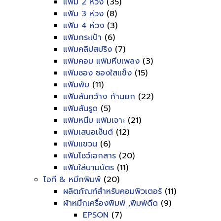
แฟ้ม 2 ห่วง
(35)
แฟ้ม 3 ห่วง
(8)
แฟ้ม 4 ห่วง
(3)
แฟ้มกระเป๋า
(6)
แฟ้มคลิปสปริง
(7)
แฟ้มคอม แฟ้มหีบเพลง
(3)
แฟ้มซอง ซองใสแข็ง
(15)
แฟ้มพับ
(11)
แฟ้มสันกว้าง ก้านยก
(22)
แฟ้มสันรูด
(5)
แฟ้มหนีบ แฟ้มเจาะ
(21)
แฟ้มเสนอเซ็นต์
(12)
แฟ้มแขวน
(6)
แฟ้มโชว์เอกสาร
(20)
แฟ้มใส่นามบัตร
(11)
ไอที & หมึกพิมพ์
(20)
ผลิตภัณฑ์สำหรับคอมพิวเตอร์
(11)
ผ้าหมึกเครื่องพิมพ์ ,พิมพ์ดีด
(9)
EPSON
(7)