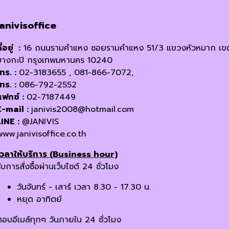
janivisoffice
ี่อยู่ :
16 ถนนรามคำแหง ซอยรามคำแหง 51/3 แขวงหัวหมาก เข
บางกะปิ กรุงเทพมหานคร 10240
โทร. :
02-3183655 , 081-866-7072,
โทร. :
086-792-2552
แฟกซ์ :
02-7187449
E-mail :
janivis2008@hotmail.com
LINE :
@JANIVIS
www.janivisoffice.co.th
เวลาให้บริการ (Business hour)
ับการสั่งซื้อผ่านเว็บไซต์ 24 ชั่วโมง
วันจันทร์ - เสาร์ เวลา 8.30 - 17.30 น.
หยุด อาทิตย์
ตอบอีเมล์ทุกๆ วันภายใน 24 ชั่วโมง