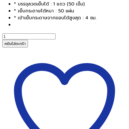
* บรรจุลวดเย็บได้ : 1 แถว (50 เข็ม)
* เย็บกระดาษได้หนา : 50 แผ่น
* เข้าเย็บกระดาษจากขอบได้สูงสุด : 4 ซม.
จำนวน
เครื่อง
หยิบใส่ตะกร้า
เย็บ
กระดาษ
Rapid
S50
(50
แผ่น)
เย็บ
ได้
แบน
เรียบ
ชิ้น