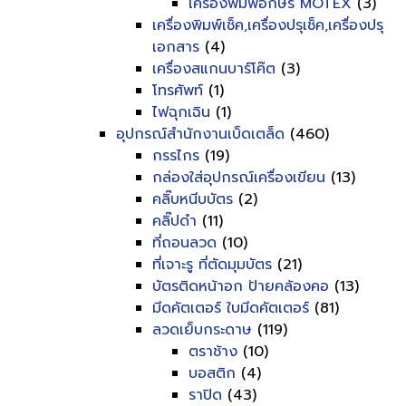
เครื่องพิมพ์อักษร MOTEX
(3)
เครื่องพิมพ์เช็ค,เครื่องปรุเช็ค,เครื่องปรุ
เอกสาร
(4)
เครื่องสแกนบาร์โค๊ต
(3)
โทรศัพท์
(1)
ไฟฉุกเฉิน
(1)
อุปกรณ์สำนักงานเบ็ดเตล็ด
(460)
กรรไกร
(19)
กล่องใส่อุปกรณ์เครื่องเขียน
(13)
คลิ๊บหนีบบัตร
(2)
คลิ๊ปดำ
(11)
ที่ถอนลวด
(10)
ที่เจาะรู ที่ตัดมุมบัตร
(21)
บัตรติดหน้าอก ป้ายคล้องคอ
(13)
มีดคัตเตอร์ ใบมีดคัตเตอร์
(81)
ลวดเย็บกระดาษ
(119)
ตราช้าง
(10)
บอสติก
(4)
ราปิด
(43)