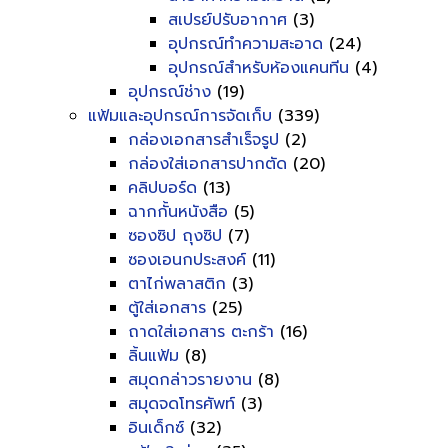
สเปรย์ปรับอากาศ
(3)
อุปกรณ์ทำความสะอาด
(24)
อุปกรณ์สำหรับห้องแคนทีน
(4)
อุปกรณ์ช่าง
(19)
แฟ้มและอุปกรณ์การจัดเก็บ
(339)
กล่องเอกสารสำเร็จรูป
(2)
กล่องใส่เอกสารปากตัด
(20)
คลิปบอร์ด
(13)
ฉากกั้นหนังสือ
(5)
ซองซิป ถุงซิป
(7)
ซองเอนกประสงค์
(11)
ตาไก่พลาสติก
(3)
ตู้ใส่เอกสาร
(25)
ถาดใส่เอกสาร ตะกร้า
(16)
ลิ้นแฟ้ม
(8)
สมุดกล่าวรายงาน
(8)
สมุดจดโทรศัพท์
(3)
อินเด็กซ์
(32)