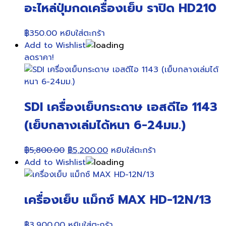
อะไหล่ปุ่มกดเครื่องเย็บ ราปิด HD210
฿
350.00
หยิบใส่ตะกร้า
Add to Wishlist
ลดราคา!
SDI เครื่องเย็บกระดาษ เอสดีไอ 1143
(เย็บกลางเล่มได้หนา 6-24มม.)
Original
Current
฿
5,800.00
฿
5,200.00
หยิบใส่ตะกร้า
price
price
Add to Wishlist
was:
is:
฿5,800.00.
฿5,200.00.
เครื่องเย็บ แม็กซ์ MAX HD-12N/13
฿
3,900.00
หยิบใส่ตะกร้า