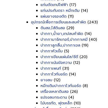
แท่นตัดเทปไฟฟ้า
(17)
แท่นประทับตรา หมึกเติม
(14)
แผ่นยางรองตัด
(11)
อุปกรณ์เพื่อการเขียนและลบคำผิด
(243)
ดินสอ,ไส้ดินสอ
(29)
ปากกา,น้ำยา,เทปลบคำผิด
(14)
ปากกามาร์คเกอร์,ปากกาเคมี
(40)
ปากกาลูกลื่น,ปากกาเจล
(19)
ปากกาหัวเข็ม
(5)
ปากกาเขียนแผ่นใส/ซีดี
(20)
ปากกาเน้นข้อความ
(12)
ปากกาเพนท์
(31)
ปากกาไวท์บอร์ด
(14)
ยางลบ
(12)
หมึกเติมปากกาไวท์บอร์ด
(8)
เครื่องเหลาดินสอ
(26)
แปรงลบกระดาน
(4)
ไม้บรรทัด, ฟุตเหล็ก
(10)