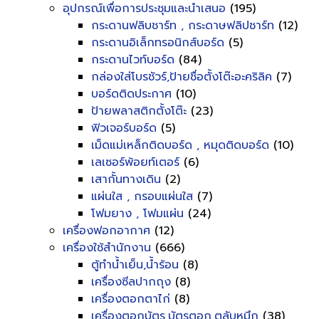
อุปกรณ์เพื่อการประชุมและนำเสนอ
(195)
กระดานฟลิบชาร์ท , กระดาษฟลิปชาร์ท
(12)
กระดานอิเล็กทรอนิกส์บอร์ด
(5)
กระดานไวท์บอร์ด
(84)
กล่องใส่โบรชัวร์,ป้ายชื่อตั้งโต๊ะอะคริลิค
(7)
บอร์ดติดประกาศ
(10)
ป้ายพลาสติกตั้งโต๊ะ
(23)
ฟิวเจอร์บอร์ด
(5)
เม็ดแม่เหล็กติดบอร์ด , หมุดติดบอร์ด
(10)
เลเซอร์พ้อยท์เตอร์
(6)
เสากั้นทางเดิน
(2)
แผ่นใส , กรอบแผ่นใส
(7)
โฟมยาง , โฟมแผ่น
(24)
เครื่องฟอกอากาศ
(12)
เครื่องใช้สำนักงาน
(666)
ตู้ทำน้ำเย็น,น้ำร้อน
(8)
เครื่องซีลปากถุง
(8)
เครื่องตอกตาไก่
(8)
เครื่องตอกบัตร,บัตรตอก,ตลับหมึก
(38)