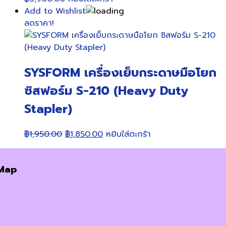
Add to Wishlist
ลดราคา!
SYSFORM เครื่องเย็บกระดาษมือโยก
ซิสฟอร์ม S-210 (Heavy Duty
Stapler)
Original
Current
฿
1,950.00
฿
1,850.00
หยิบใส่ตะกร้า
price
price
was:
is:
Map
฿1,950.00.
฿1,850.00.