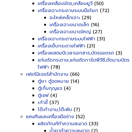
เครื่องเคลือบบัตร,เคลือบยูวี
(50)
เครื่องเจาะกระดาษระบบมือโยก
(72)
อะไหล่เหล็กเจาะ
(29)
เครื่องเจาะขนาดเล็ก
(16)
เครื่องเจาะขนาดใหญ่
(27)
เครื่องเจาะกระดาษระบบไฟฟ้า
(31)
เครื่องเย็บกระดาษไฟฟ้า
(21)
เครื่องแสตมป์เวลาเอกสาร,บัตรจอดรถ
(3)
แท่นตัดกระดาษ,แท่นตัดการ์ดพีวีซี,ตัดนามบัตร
ไฟฟ้า
(78)
เฟอร์นิเจอร์สำนักงาน
(66)
ตู้ยา ตู้จดหมาย
(14)
ตู้เก็บกุญแจ
(4)
ตู้เซฟ
(4)
เก้าอี้
(37)
โต๊ะทำงาน,โต๊ะพับ
(7)
แคนทีนและเครื่องมือช่าง
(52)
ผลิตภัณฑ์ทำความสะอาด
(33)
น้ำยาทำความสะอาด
(2)