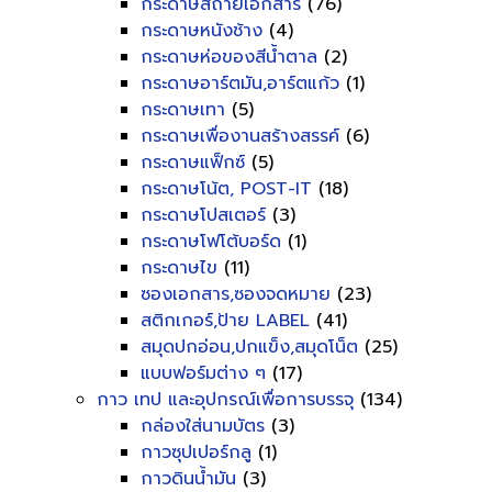
กระดาษสีถ่ายเอกสาร
(76)
กระดาษหนังช้าง
(4)
กระดาษห่อของสีน้ำตาล
(2)
กระดาษอาร์ตมัน,อาร์ตแก้ว
(1)
กระดาษเทา
(5)
กระดาษเพื่องานสร้างสรรค์
(6)
กระดาษแฟ็กซ์
(5)
กระดาษโน้ต, POST-IT
(18)
กระดาษโปสเตอร์
(3)
กระดาษโฟโต้บอร์ด
(1)
กระดาษไข
(11)
ซองเอกสาร,ซองจดหมาย
(23)
สติกเกอร์,ป้าย LABEL
(41)
สมุดปกอ่อน,ปกแข็ง,สมุดโน็ต
(25)
แบบฟอร์มต่าง ๆ
(17)
กาว เทป และอุปกรณ์เพื่อการบรรจุ
(134)
กล่องใส่นามบัตร
(3)
กาวซุปเปอร์กลู
(1)
กาวดินน้ำมัน
(3)