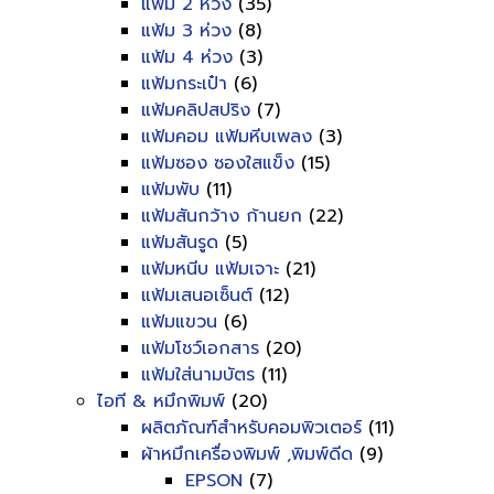
แฟ้ม 2 ห่วง
(35)
แฟ้ม 3 ห่วง
(8)
แฟ้ม 4 ห่วง
(3)
แฟ้มกระเป๋า
(6)
แฟ้มคลิปสปริง
(7)
แฟ้มคอม แฟ้มหีบเพลง
(3)
แฟ้มซอง ซองใสแข็ง
(15)
แฟ้มพับ
(11)
แฟ้มสันกว้าง ก้านยก
(22)
แฟ้มสันรูด
(5)
แฟ้มหนีบ แฟ้มเจาะ
(21)
แฟ้มเสนอเซ็นต์
(12)
แฟ้มแขวน
(6)
แฟ้มโชว์เอกสาร
(20)
แฟ้มใส่นามบัตร
(11)
ไอที & หมึกพิมพ์
(20)
ผลิตภัณฑ์สำหรับคอมพิวเตอร์
(11)
ผ้าหมึกเครื่องพิมพ์ ,พิมพ์ดีด
(9)
EPSON
(7)