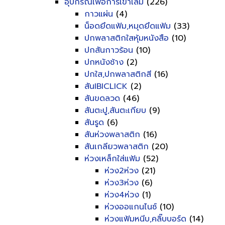
อุปกรณ์เพื่อการเข้าเล่ม
(226)
กาวแผ่น
(4)
น็อดยึดแฟ้ม,หมุดยึดแฟ้ม
(33)
ปกพลาสติกใสหุ้มหนังสือ
(10)
ปกสันกาวร้อน
(10)
ปกหนังช้าง
(2)
ปกใส,ปกพลาสติกสี
(16)
สันIBICLICK
(2)
สันขดลวด
(46)
สันตะปู,สันตะเกียบ
(9)
สันรูด
(6)
สันห่วงพลาสติก
(16)
สันเกลียวพลาสติก
(20)
ห่วงเหล็กใส่แฟ้ม
(52)
ห่วง2ห่วง
(21)
ห่วง3ห่วง
(6)
ห่วง4ห่วง
(1)
ห่วงออแกนไนซ์
(10)
ห่วงแฟ้มหนีบ,คลิ๊บบอร์ด
(14)