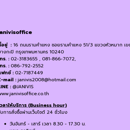
janivisoffice
ี่อยู่ :
16 ถนนรามคำแหง ซอยรามคำแหง 51/3 แขวงหัวหมาก เข
บางกะปิ กรุงเทพมหานคร 10240
โทร. :
02-3183655 , 081-866-7072,
โทร. :
086-792-2552
แฟกซ์ :
02-7187449
E-mail :
janivis2008@hotmail.com
LINE :
@JANIVIS
www.janivisoffice.co.th
เวลาให้บริการ (Business hour)
ับการสั่งซื้อผ่านเว็บไซต์ 24 ชั่วโมง
วันจันทร์ - เสาร์ เวลา 8.30 - 17.30 น.