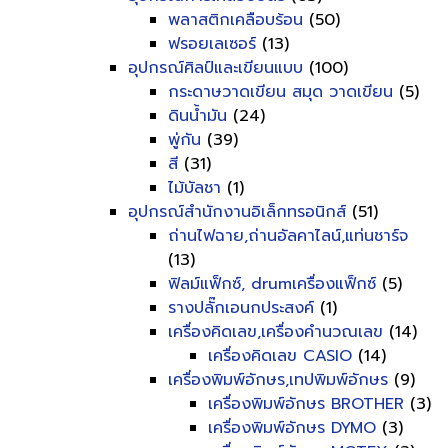
พลาสติกเคลือบร้อน
(50)
ฟรอยเลเซอร์
(13)
อุปกรณ์ศิลป์และเขียนแบบ
(100)
กระดาษวาดเขียน สมุด วาดเขียน
(5)
ดินน้ำมัน
(24)
พู่กัน
(39)
สี
(31)
ไม้บัลชา
(1)
อุปกรณ์สำนักงานอิเล็กทรอนิกส์
(51)
ถ่านไฟฉาย,ถ่านอัลคาไลน์,แท่นชาร์จ
(13)
ฟิลม์แฟ็กซ์, drumเครื่องแฟ็กซ์
(5)
รางปลั๊กเอนกประสงค์
(1)
เครื่องคิดเลข,เครื่องคำนวณเลข
(14)
เครื่องคิดเลข CASIO
(14)
เครื่องพิมพ์อักษร,เทปพิมพ์อักษร
(9)
เครื่องพิมพ์อักษร BROTHER
(3)
เครื่องพิมพ์อักษร DYMO
(3)