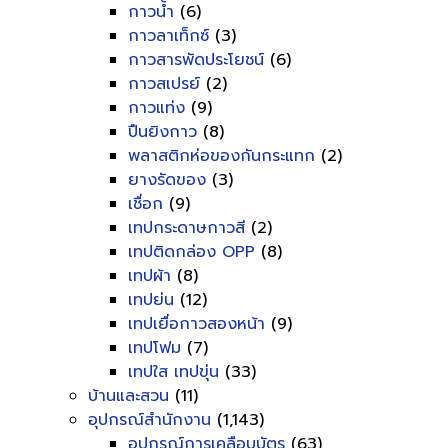
กาวน้ำ
(6)
กาวลาเท็กซ์
(3)
กาวสารพัดประโยชน์
(6)
กาวสเปรย์
(2)
กาวแท่ง
(9)
ปืนยิงกาว
(8)
พลาสติกห่อของกันกระแทก
(2)
ยางรัดของ
(3)
เชื่อก
(9)
เทปกระดาษกาวสี
(2)
เทปติดกล่อง OPP
(8)
เทปผ้า
(8)
เทปย่น
(12)
เทปเยื่อกาวสองหน้า
(9)
เทปโฟม
(7)
เทปใส เทปขุ่น
(33)
บ้านและสวน
(11)
อุปกรณ์สำนักงาน
(1,143)
อุปกรณ์การเคลือบบัตร
(63)