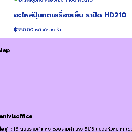
the
product
อะไหล่ปุ่มกดเครื่องเย็บ ราปิด HD210
page
฿
350.00
หยิบใส่ตะกร้า
Map
janivisoffice
ี่อยู่ :
16 ถนนรามคำแหง ซอยรามคำแหง 51/3 แขวงหัวหมาก เข