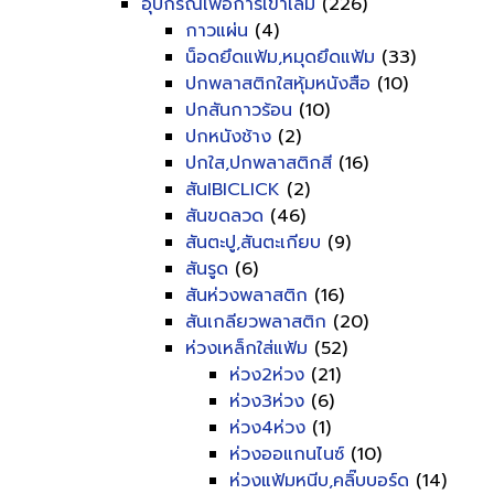
อุปกรณ์เพื่อการเข้าเล่ม
(226)
กาวแผ่น
(4)
น็อดยึดแฟ้ม,หมุดยึดแฟ้ม
(33)
ปกพลาสติกใสหุ้มหนังสือ
(10)
ปกสันกาวร้อน
(10)
ปกหนังช้าง
(2)
ปกใส,ปกพลาสติกสี
(16)
สันIBICLICK
(2)
สันขดลวด
(46)
สันตะปู,สันตะเกียบ
(9)
สันรูด
(6)
สันห่วงพลาสติก
(16)
สันเกลียวพลาสติก
(20)
ห่วงเหล็กใส่แฟ้ม
(52)
ห่วง2ห่วง
(21)
ห่วง3ห่วง
(6)
ห่วง4ห่วง
(1)
ห่วงออแกนไนซ์
(10)
ห่วงแฟ้มหนีบ,คลิ๊บบอร์ด
(14)