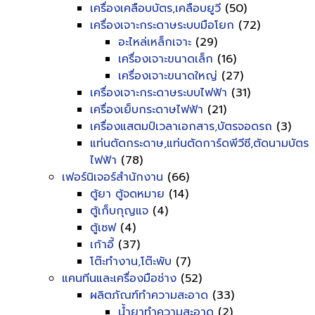
เครื่องเคลือบบัตร,เคลือบยูวี
(50)
เครื่องเจาะกระดาษระบบมือโยก
(72)
อะไหล่เหล็กเจาะ
(29)
เครื่องเจาะขนาดเล็ก
(16)
เครื่องเจาะขนาดใหญ่
(27)
เครื่องเจาะกระดาษระบบไฟฟ้า
(31)
เครื่องเย็บกระดาษไฟฟ้า
(21)
เครื่องแสตมป์เวลาเอกสาร,บัตรจอดรถ
(3)
แท่นตัดกระดาษ,แท่นตัดการ์ดพีวีซี,ตัดนามบัตร
ไฟฟ้า
(78)
เฟอร์นิเจอร์สำนักงาน
(66)
ตู้ยา ตู้จดหมาย
(14)
ตู้เก็บกุญแจ
(4)
ตู้เซฟ
(4)
เก้าอี้
(37)
โต๊ะทำงาน,โต๊ะพับ
(7)
แคนทีนและเครื่องมือช่าง
(52)
ผลิตภัณฑ์ทำความสะอาด
(33)
น้ำยาทำความสะอาด
(2)