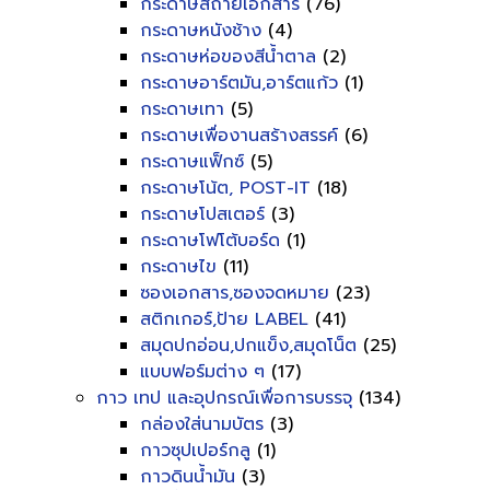
กระดาษสีถ่ายเอกสาร
(76)
กระดาษหนังช้าง
(4)
กระดาษห่อของสีน้ำตาล
(2)
กระดาษอาร์ตมัน,อาร์ตแก้ว
(1)
กระดาษเทา
(5)
กระดาษเพื่องานสร้างสรรค์
(6)
กระดาษแฟ็กซ์
(5)
กระดาษโน้ต, POST-IT
(18)
กระดาษโปสเตอร์
(3)
กระดาษโฟโต้บอร์ด
(1)
กระดาษไข
(11)
ซองเอกสาร,ซองจดหมาย
(23)
สติกเกอร์,ป้าย LABEL
(41)
สมุดปกอ่อน,ปกแข็ง,สมุดโน็ต
(25)
แบบฟอร์มต่าง ๆ
(17)
กาว เทป และอุปกรณ์เพื่อการบรรจุ
(134)
กล่องใส่นามบัตร
(3)
กาวซุปเปอร์กลู
(1)
กาวดินน้ำมัน
(3)