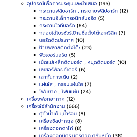
อุปกรณ์เพื่อการประชุมและนำเสนอ
(195)
กระดานฟลิบชาร์ท , กระดาษฟลิปชาร์ท
(12)
กระดานอิเล็กทรอนิกส์บอร์ด
(5)
กระดานไวท์บอร์ด
(84)
กล่องใส่โบรชัวร์,ป้ายชื่อตั้งโต๊ะอะคริลิค
(7)
บอร์ดติดประกาศ
(10)
ป้ายพลาสติกตั้งโต๊ะ
(23)
ฟิวเจอร์บอร์ด
(5)
เม็ดแม่เหล็กติดบอร์ด , หมุดติดบอร์ด
(10)
เลเซอร์พ้อยท์เตอร์
(6)
เสากั้นทางเดิน
(2)
แผ่นใส , กรอบแผ่นใส
(7)
โฟมยาง , โฟมแผ่น
(24)
เครื่องฟอกอากาศ
(12)
เครื่องใช้สำนักงาน
(666)
ตู้ทำน้ำเย็น,น้ำร้อน
(8)
เครื่องซีลปากถุง
(8)
เครื่องตอกตาไก่
(8)
เครื่องตอกบัตร,บัตรตอก,ตลับหมึก
(38)