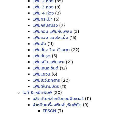
แฟ้ม 2 ห่วง
(35)
แฟ้ม 3 ห่วง
(8)
แฟ้ม 4 ห่วง
(3)
แฟ้มกระเป๋า
(6)
แฟ้มคลิปสปริง
(7)
แฟ้มคอม แฟ้มหีบเพลง
(3)
แฟ้มซอง ซองใสแข็ง
(15)
แฟ้มพับ
(11)
แฟ้มสันกว้าง ก้านยก
(22)
แฟ้มสันรูด
(5)
แฟ้มหนีบ แฟ้มเจาะ
(21)
แฟ้มเสนอเซ็นต์
(12)
แฟ้มแขวน
(6)
แฟ้มโชว์เอกสาร
(20)
แฟ้มใส่นามบัตร
(11)
ไอที & หมึกพิมพ์
(20)
ผลิตภัณฑ์สำหรับคอมพิวเตอร์
(11)
ผ้าหมึกเครื่องพิมพ์ ,พิมพ์ดีด
(9)
EPSON
(7)