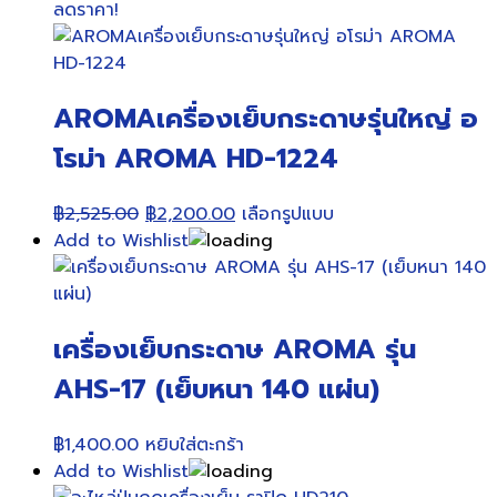
ลดราคา!
AROMAเครื่องเย็บกระดาษรุ่นใหญ่ อ
โรม่า AROMA HD-1224
Original
Current
This
฿
2,525.00
฿
2,200.00
เลือกรูปแบบ
price
price
product
Add to Wishlist
was:
is:
has
฿2,525.00.
฿2,200.00.
multiple
variants.
เครื่องเย็บกระดาษ AROMA รุ่น
The
options
AHS-17 (เย็บหนา 140 แผ่น)
may
be
฿
1,400.00
หยิบใส่ตะกร้า
chosen
Add to Wishlist
on