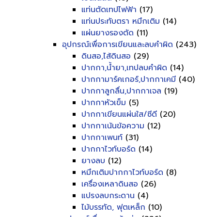
แท่นตัดเทปไฟฟ้า
(17)
แท่นประทับตรา หมึกเติม
(14)
แผ่นยางรองตัด
(11)
อุปกรณ์เพื่อการเขียนและลบคำผิด
(243)
ดินสอ,ไส้ดินสอ
(29)
ปากกา,น้ำยา,เทปลบคำผิด
(14)
ปากกามาร์คเกอร์,ปากกาเคมี
(40)
ปากกาลูกลื่น,ปากกาเจล
(19)
ปากกาหัวเข็ม
(5)
ปากกาเขียนแผ่นใส/ซีดี
(20)
ปากกาเน้นข้อความ
(12)
ปากกาเพนท์
(31)
ปากกาไวท์บอร์ด
(14)
ยางลบ
(12)
หมึกเติมปากกาไวท์บอร์ด
(8)
เครื่องเหลาดินสอ
(26)
แปรงลบกระดาน
(4)
ไม้บรรทัด, ฟุตเหล็ก
(10)