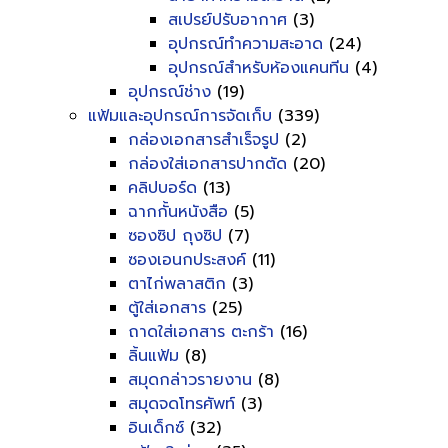
สเปรย์ปรับอากาศ
(3)
อุปกรณ์ทำความสะอาด
(24)
อุปกรณ์สำหรับห้องแคนทีน
(4)
อุปกรณ์ช่าง
(19)
แฟ้มและอุปกรณ์การจัดเก็บ
(339)
กล่องเอกสารสำเร็จรูป
(2)
กล่องใส่เอกสารปากตัด
(20)
คลิปบอร์ด
(13)
ฉากกั้นหนังสือ
(5)
ซองซิป ถุงซิป
(7)
ซองเอนกประสงค์
(11)
ตาไก่พลาสติก
(3)
ตู้ใส่เอกสาร
(25)
ถาดใส่เอกสาร ตะกร้า
(16)
ลิ้นแฟ้ม
(8)
สมุดกล่าวรายงาน
(8)
สมุดจดโทรศัพท์
(3)
อินเด็กซ์
(32)