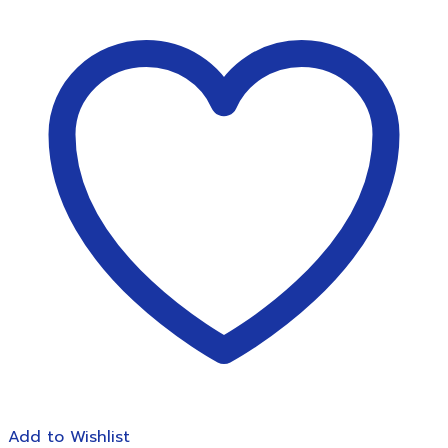
เย็บ
กระดาษ
ตรา
ช้าง
DS-
23S13
QL
สำหรับ
งาน
หนัก
ชิ้น
Add to Wishlist