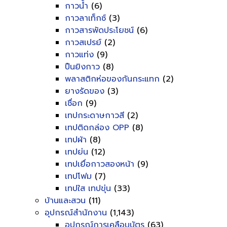
กาวน้ำ
(6)
กาวลาเท็กซ์
(3)
กาวสารพัดประโยชน์
(6)
กาวสเปรย์
(2)
กาวแท่ง
(9)
ปืนยิงกาว
(8)
พลาสติกห่อของกันกระแทก
(2)
ยางรัดของ
(3)
เชื่อก
(9)
เทปกระดาษกาวสี
(2)
เทปติดกล่อง OPP
(8)
เทปผ้า
(8)
เทปย่น
(12)
เทปเยื่อกาวสองหน้า
(9)
เทปโฟม
(7)
เทปใส เทปขุ่น
(33)
บ้านและสวน
(11)
อุปกรณ์สำนักงาน
(1,143)
อุปกรณ์การเคลือบบัตร
(63)