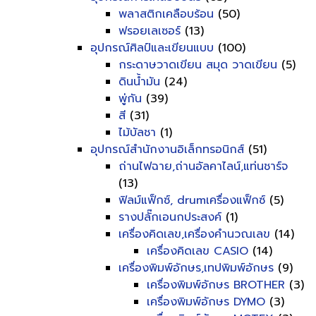
พลาสติกเคลือบร้อน
(50)
ฟรอยเลเซอร์
(13)
อุปกรณ์ศิลป์และเขียนแบบ
(100)
กระดาษวาดเขียน สมุด วาดเขียน
(5)
ดินน้ำมัน
(24)
พู่กัน
(39)
สี
(31)
ไม้บัลชา
(1)
อุปกรณ์สำนักงานอิเล็กทรอนิกส์
(51)
ถ่านไฟฉาย,ถ่านอัลคาไลน์,แท่นชาร์จ
(13)
ฟิลม์แฟ็กซ์, drumเครื่องแฟ็กซ์
(5)
รางปลั๊กเอนกประสงค์
(1)
เครื่องคิดเลข,เครื่องคำนวณเลข
(14)
เครื่องคิดเลข CASIO
(14)
เครื่องพิมพ์อักษร,เทปพิมพ์อักษร
(9)
เครื่องพิมพ์อักษร BROTHER
(3)
เครื่องพิมพ์อักษร DYMO
(3)