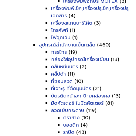
เครื่องพิมพ์อักษร MOTEX
(3)
เครื่องพิมพ์เช็ค,เครื่องปรุเช็ค,เครื่องปรุ
เอกสาร
(4)
เครื่องสแกนบาร์โค๊ต
(3)
โทรศัพท์
(1)
ไฟฉุกเฉิน
(1)
อุปกรณ์สำนักงานเบ็ดเตล็ด
(460)
กรรไกร
(19)
กล่องใส่อุปกรณ์เครื่องเขียน
(13)
คลิ๊บหนีบบัตร
(2)
คลิ๊ปดำ
(11)
ที่ถอนลวด
(10)
ที่เจาะรู ที่ตัดมุมบัตร
(21)
บัตรติดหน้าอก ป้ายคล้องคอ
(13)
มีดคัตเตอร์ ใบมีดคัตเตอร์
(81)
ลวดเย็บกระดาษ
(119)
ตราช้าง
(10)
บอสติก
(4)
ราปิด
(43)