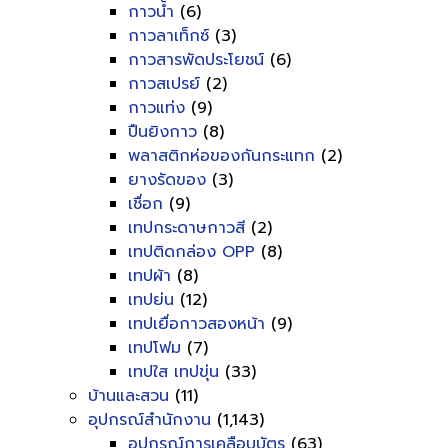
กาวน้ำ
(6)
กาวลาเท็กซ์
(3)
กาวสารพัดประโยชน์
(6)
กาวสเปรย์
(2)
กาวแท่ง
(9)
ปืนยิงกาว
(8)
พลาสติกห่อของกันกระแทก
(2)
ยางรัดของ
(3)
เชื่อก
(9)
เทปกระดาษกาวสี
(2)
เทปติดกล่อง OPP
(8)
เทปผ้า
(8)
เทปย่น
(12)
เทปเยื่อกาวสองหน้า
(9)
เทปโฟม
(7)
เทปใส เทปขุ่น
(33)
บ้านและสวน
(11)
อุปกรณ์สำนักงาน
(1,143)
อุปกรณ์การเคลือบบัตร
(63)