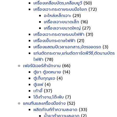
เครื่องเคลือบบัตร,เคลือบยูวี
(50)
เครื่องเจาะกระดาษระบบมือโยก
(72)
อะไหล่เหล็กเจาะ
(29)
เครื่องเจาะขนาดเล็ก
(16)
เครื่องเจาะขนาดใหญ่
(27)
เครื่องเจาะกระดาษระบบไฟฟ้า
(31)
เครื่องเย็บกระดาษไฟฟ้า
(21)
เครื่องแสตมป์เวลาเอกสาร,บัตรจอดรถ
(3)
แท่นตัดกระดาษ,แท่นตัดการ์ดพีวีซี,ตัดนามบัตร
ไฟฟ้า
(78)
เฟอร์นิเจอร์สำนักงาน
(66)
ตู้ยา ตู้จดหมาย
(14)
ตู้เก็บกุญแจ
(4)
ตู้เซฟ
(4)
เก้าอี้
(37)
โต๊ะทำงาน,โต๊ะพับ
(7)
แคนทีนและเครื่องมือช่าง
(52)
ผลิตภัณฑ์ทำความสะอาด
(33)
น้ำยาทำความสะอาด
(2)