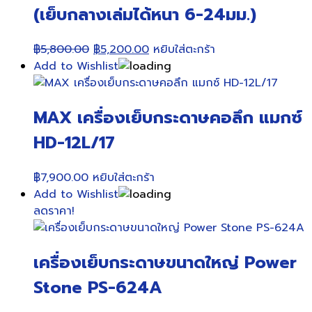
may
(เย็บกลางเล่มได้หนา 6-24มม.)
be
chosen
Original
Current
฿
5,800.00
฿
5,200.00
หยิบใส่ตะกร้า
on
price
price
Add to Wishlist
the
was:
is:
product
฿5,800.00.
฿5,200.00.
page
MAX เครื่องเย็บกระดาษคอลึก แมกซ์
HD-12L/17
฿
7,900.00
หยิบใส่ตะกร้า
Add to Wishlist
ลดราคา!
เครื่องเย็บกระดาษขนาดใหญ่ Power
Stone PS-624A