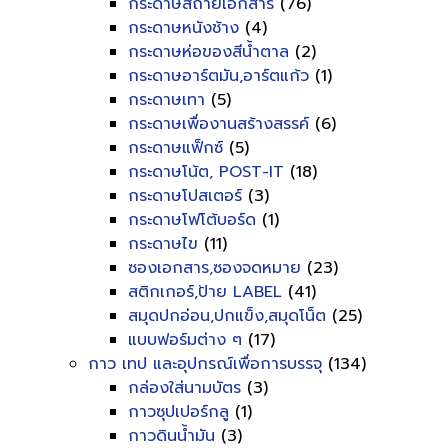
กระดาษสีถ่ายเอกสาร
(76)
กระดาษหนังช้าง
(4)
กระดาษห่อของสีน้ำตาล
(2)
กระดาษอาร์ตมัน,อาร์ตแก้ว
(1)
กระดาษเทา
(5)
กระดาษเพื่องานสร้างสรรค์
(6)
กระดาษแฟ็กซ์
(5)
กระดาษโน้ต, POST-IT
(18)
กระดาษโปสเตอร์
(3)
กระดาษโฟโต้บอร์ด
(1)
กระดาษไข
(11)
ซองเอกสาร,ซองจดหมาย
(23)
สติกเกอร์,ป้าย LABEL
(41)
สมุดปกอ่อน,ปกแข็ง,สมุดโน็ต
(25)
แบบฟอร์มต่าง ๆ
(17)
กาว เทป และอุปกรณ์เพื่อการบรรจุ
(134)
กล่องใส่นามบัตร
(3)
กาวซุปเปอร์กลู
(1)
กาวดินน้ำมัน
(3)