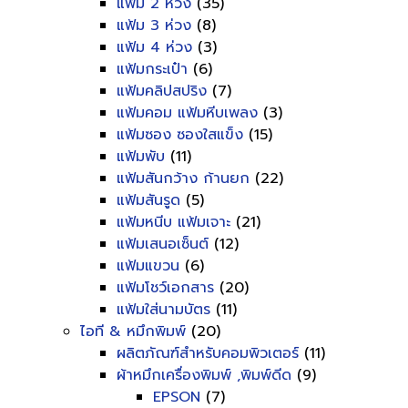
แฟ้ม 2 ห่วง
(35)
แฟ้ม 3 ห่วง
(8)
แฟ้ม 4 ห่วง
(3)
แฟ้มกระเป๋า
(6)
แฟ้มคลิปสปริง
(7)
แฟ้มคอม แฟ้มหีบเพลง
(3)
แฟ้มซอง ซองใสแข็ง
(15)
แฟ้มพับ
(11)
แฟ้มสันกว้าง ก้านยก
(22)
แฟ้มสันรูด
(5)
แฟ้มหนีบ แฟ้มเจาะ
(21)
แฟ้มเสนอเซ็นต์
(12)
แฟ้มแขวน
(6)
แฟ้มโชว์เอกสาร
(20)
แฟ้มใส่นามบัตร
(11)
ไอที & หมึกพิมพ์
(20)
ผลิตภัณฑ์สำหรับคอมพิวเตอร์
(11)
ผ้าหมึกเครื่องพิมพ์ ,พิมพ์ดีด
(9)
EPSON
(7)