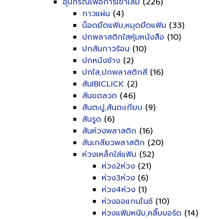
อุปกรณ์เพื่อการเข้าเล่ม
(226)
กาวแผ่น
(4)
น็อดยึดแฟ้ม,หมุดยึดแฟ้ม
(33)
ปกพลาสติกใสหุ้มหนังสือ
(10)
ปกสันกาวร้อน
(10)
ปกหนังช้าง
(2)
ปกใส,ปกพลาสติกสี
(16)
สันIBICLICK
(2)
สันขดลวด
(46)
สันตะปู,สันตะเกียบ
(9)
สันรูด
(6)
สันห่วงพลาสติก
(16)
สันเกลียวพลาสติก
(20)
ห่วงเหล็กใส่แฟ้ม
(52)
ห่วง2ห่วง
(21)
ห่วง3ห่วง
(6)
ห่วง4ห่วง
(1)
ห่วงออแกนไนซ์
(10)
ห่วงแฟ้มหนีบ,คลิ๊บบอร์ด
(14)