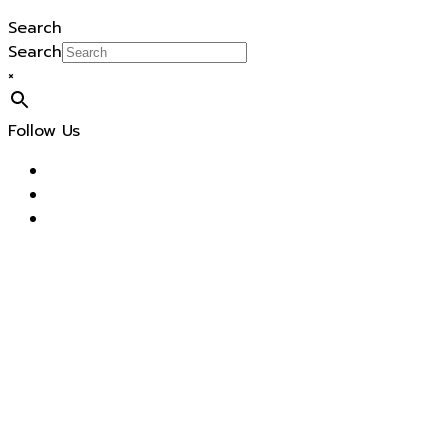
Search
Search
×
Follow Us