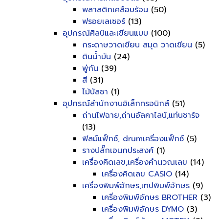
พลาสติกเคลือบร้อน
(50)
ฟรอยเลเซอร์
(13)
อุปกรณ์ศิลป์และเขียนแบบ
(100)
กระดาษวาดเขียน สมุด วาดเขียน
(5)
ดินน้ำมัน
(24)
พู่กัน
(39)
สี
(31)
ไม้บัลชา
(1)
อุปกรณ์สำนักงานอิเล็กทรอนิกส์
(51)
ถ่านไฟฉาย,ถ่านอัลคาไลน์,แท่นชาร์จ
(13)
ฟิลม์แฟ็กซ์, drumเครื่องแฟ็กซ์
(5)
รางปลั๊กเอนกประสงค์
(1)
เครื่องคิดเลข,เครื่องคำนวณเลข
(14)
เครื่องคิดเลข CASIO
(14)
เครื่องพิมพ์อักษร,เทปพิมพ์อักษร
(9)
เครื่องพิมพ์อักษร BROTHER
(3)
เครื่องพิมพ์อักษร DYMO
(3)