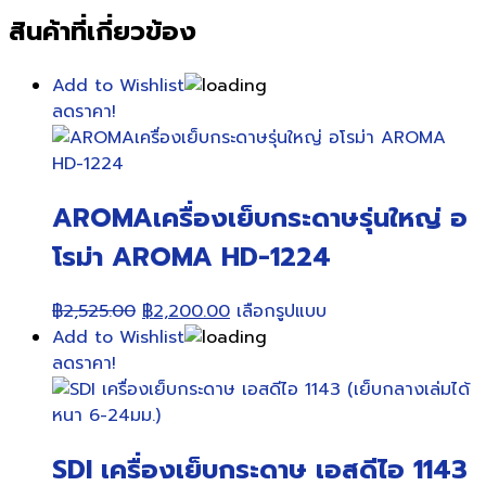
สินค้าที่เกี่ยวข้อง
Add to Wishlist
ลดราคา!
AROMAเครื่องเย็บกระดาษรุ่นใหญ่ อ
โรม่า AROMA HD-1224
Original
Current
This
฿
2,525.00
฿
2,200.00
เลือกรูปแบบ
price
price
product
Add to Wishlist
was:
is:
has
ลดราคา!
฿2,525.00.
฿2,200.00.
multiple
variants.
The
SDI เครื่องเย็บกระดาษ เอสดีไอ 1143
options