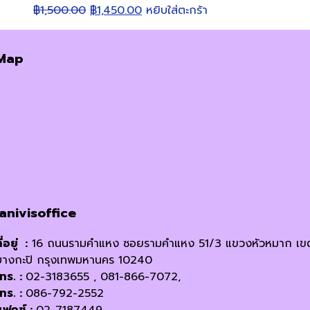
Original
Current
฿
1,500.00
฿
1,450.00
หยิบใส่ตะกร้า
price
price
was:
is:
Map
฿1,500.00.
฿1,450.00.
janivisoffice
ี่อยู่ :
16 ถนนรามคำแหง ซอยรามคำแหง 51/3 แขวงหัวหมาก เข
บางกะปิ กรุงเทพมหานคร 10240
โทร. :
02-3183655 , 081-866-7072,
โทร. :
086-792-2552