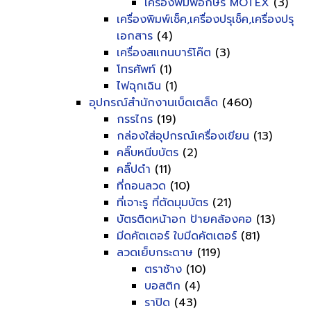
เครื่องพิมพ์อักษร MOTEX
(3)
เครื่องพิมพ์เช็ค,เครื่องปรุเช็ค,เครื่องปรุ
เอกสาร
(4)
เครื่องสแกนบาร์โค๊ต
(3)
โทรศัพท์
(1)
ไฟฉุกเฉิน
(1)
อุปกรณ์สำนักงานเบ็ดเตล็ด
(460)
กรรไกร
(19)
กล่องใส่อุปกรณ์เครื่องเขียน
(13)
คลิ๊บหนีบบัตร
(2)
คลิ๊ปดำ
(11)
ที่ถอนลวด
(10)
ที่เจาะรู ที่ตัดมุมบัตร
(21)
บัตรติดหน้าอก ป้ายคล้องคอ
(13)
มีดคัตเตอร์ ใบมีดคัตเตอร์
(81)
ลวดเย็บกระดาษ
(119)
ตราช้าง
(10)
บอสติก
(4)
ราปิด
(43)