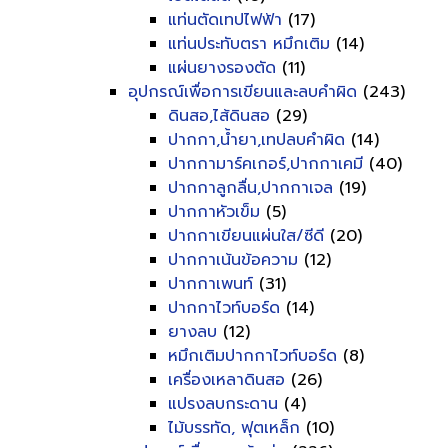
แท่นตัดเทปไฟฟ้า
(17)
แท่นประทับตรา หมึกเติม
(14)
แผ่นยางรองตัด
(11)
อุปกรณ์เพื่อการเขียนและลบคำผิด
(243)
ดินสอ,ไส้ดินสอ
(29)
ปากกา,น้ำยา,เทปลบคำผิด
(14)
ปากกามาร์คเกอร์,ปากกาเคมี
(40)
ปากกาลูกลื่น,ปากกาเจล
(19)
ปากกาหัวเข็ม
(5)
ปากกาเขียนแผ่นใส/ซีดี
(20)
ปากกาเน้นข้อความ
(12)
ปากกาเพนท์
(31)
ปากกาไวท์บอร์ด
(14)
ยางลบ
(12)
หมึกเติมปากกาไวท์บอร์ด
(8)
เครื่องเหลาดินสอ
(26)
แปรงลบกระดาน
(4)
ไม้บรรทัด, ฟุตเหล็ก
(10)