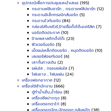
อุปกรณ์เพื่อการประชุมและนำเสนอ
(195)
กระดานฟลิบชาร์ท , กระดาษฟลิปชาร์ท
(12)
กระดานอิเล็กทรอนิกส์บอร์ด
(5)
กระดานไวท์บอร์ด
(84)
กล่องใส่โบรชัวร์,ป้ายชื่อตั้งโต๊ะอะคริลิค
(7)
บอร์ดติดประกาศ
(10)
ป้ายพลาสติกตั้งโต๊ะ
(23)
ฟิวเจอร์บอร์ด
(5)
เม็ดแม่เหล็กติดบอร์ด , หมุดติดบอร์ด
(10)
เลเซอร์พ้อยท์เตอร์
(6)
เสากั้นทางเดิน
(2)
แผ่นใส , กรอบแผ่นใส
(7)
โฟมยาง , โฟมแผ่น
(24)
เครื่องฟอกอากาศ
(12)
เครื่องใช้สำนักงาน
(666)
ตู้ทำน้ำเย็น,น้ำร้อน
(8)
เครื่องซีลปากถุง
(8)
เครื่องตอกตาไก่
(8)
เครื่องตอกบัตร,บัตรตอก,ตลับหมึก
(38)