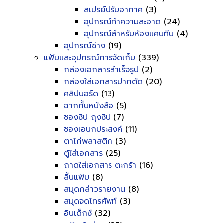
สเปรย์ปรับอากาศ
(3)
อุปกรณ์ทำความสะอาด
(24)
อุปกรณ์สำหรับห้องแคนทีน
(4)
อุปกรณ์ช่าง
(19)
แฟ้มและอุปกรณ์การจัดเก็บ
(339)
กล่องเอกสารสำเร็จรูป
(2)
กล่องใส่เอกสารปากตัด
(20)
คลิปบอร์ด
(13)
ฉากกั้นหนังสือ
(5)
ซองซิป ถุงซิป
(7)
ซองเอนกประสงค์
(11)
ตาไก่พลาสติก
(3)
ตู้ใส่เอกสาร
(25)
ถาดใส่เอกสาร ตะกร้า
(16)
ลิ้นแฟ้ม
(8)
สมุดกล่าวรายงาน
(8)
สมุดจดโทรศัพท์
(3)
อินเด็กซ์
(32)