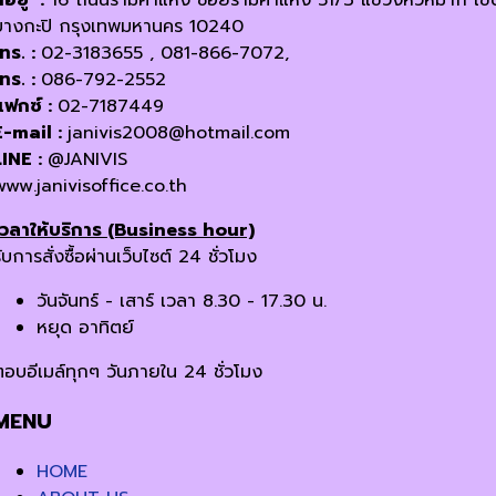
ี่อยู่ :
16 ถนนรามคำแหง ซอยรามคำแหง 51/3 แขวงหัวหมาก เข
บางกะปิ กรุงเทพมหานคร 10240
โทร. :
02-3183655 , 081-866-7072,
โทร. :
086-792-2552
แฟกซ์ :
02-7187449
E-mail :
janivis2008@hotmail.com
LINE :
@JANIVIS
www.janivisoffice.co.th
เวลาให้บริการ (Business hour)
ับการสั่งซื้อผ่านเว็บไซต์ 24 ชั่วโมง
วันจันทร์ - เสาร์ เวลา 8.30 - 17.30 น.
หยุด อาทิตย์
ตอบอีเมล์ทุกๆ วันภายใน 24 ชั่วโมง
MENU
HOME