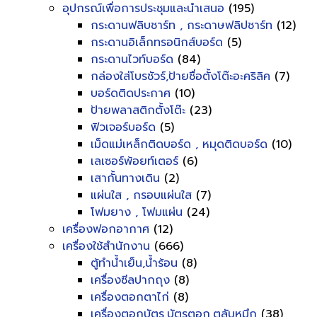
อุปกรณ์เพื่อการประชุมและนำเสนอ
(195)
กระดานฟลิบชาร์ท , กระดาษฟลิปชาร์ท
(12)
กระดานอิเล็กทรอนิกส์บอร์ด
(5)
กระดานไวท์บอร์ด
(84)
กล่องใส่โบรชัวร์,ป้ายชื่อตั้งโต๊ะอะคริลิค
(7)
บอร์ดติดประกาศ
(10)
ป้ายพลาสติกตั้งโต๊ะ
(23)
ฟิวเจอร์บอร์ด
(5)
เม็ดแม่เหล็กติดบอร์ด , หมุดติดบอร์ด
(10)
เลเซอร์พ้อยท์เตอร์
(6)
เสากั้นทางเดิน
(2)
แผ่นใส , กรอบแผ่นใส
(7)
โฟมยาง , โฟมแผ่น
(24)
เครื่องฟอกอากาศ
(12)
เครื่องใช้สำนักงาน
(666)
ตู้ทำน้ำเย็น,น้ำร้อน
(8)
เครื่องซีลปากถุง
(8)
เครื่องตอกตาไก่
(8)
เครื่องตอกบัตร,บัตรตอก,ตลับหมึก
(38)