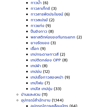
กาวน้ำ
(6)
กาวลาเท็กซ์
(3)
กาวสารพัดประโยชน์
(6)
กาวสเปรย์
(2)
กาวแท่ง
(9)
ปืนยิงกาว
(8)
พลาสติกห่อของกันกระแทก
(2)
ยางรัดของ
(3)
เชื่อก
(9)
เทปกระดาษกาวสี
(2)
เทปติดกล่อง OPP
(8)
เทปผ้า
(8)
เทปย่น
(12)
เทปเยื่อกาวสองหน้า
(9)
เทปโฟม
(7)
เทปใส เทปขุ่น
(33)
บ้านและสวน
(11)
อุปกรณ์สำนักงาน
(1,144)
อุปกรณ์การเคลือบบัตร
(64)