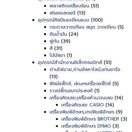
พลาสติกเคลือบร้อน
(51)
ฟรอยเลเซอร์
(13)
อุปกรณ์ศิลป์และเขียนแบบ
(100)
กระดาษวาดเขียน สมุด วาดเขียน
(5)
ดินน้ำมัน
(24)
พู่กัน
(39)
สี
(31)
ไม้บัลชา
(1)
อุปกรณ์สำนักงานอิเล็กทรอนิกส์
(51)
ถ่านไฟฉาย,ถ่านอัลคาไลน์,แท่นชาร์จ
(13)
ฟิลม์แฟ็กซ์, drumเครื่องแฟ็กซ์
(5)
รางปลั๊กเอนกประสงค์
(1)
เครื่องคิดเลข,เครื่องคำนวณเลข
(14)
เครื่องคิดเลข CASIO
(14)
เครื่องพิมพ์อักษร,เทปพิมพ์อักษร
(9)
เครื่องพิมพ์อักษร BROTHER
(3)
เครื่องพิมพ์อักษร DYMO
(3)