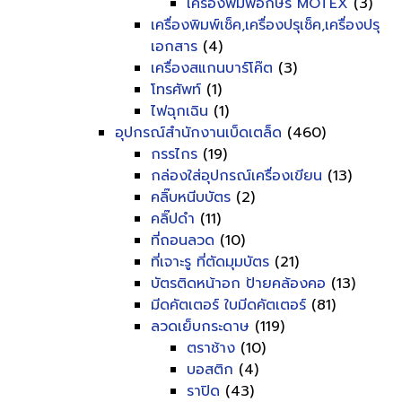
เครื่องพิมพ์อักษร MOTEX
(3)
เครื่องพิมพ์เช็ค,เครื่องปรุเช็ค,เครื่องปรุ
เอกสาร
(4)
เครื่องสแกนบาร์โค๊ต
(3)
โทรศัพท์
(1)
ไฟฉุกเฉิน
(1)
อุปกรณ์สำนักงานเบ็ดเตล็ด
(460)
กรรไกร
(19)
กล่องใส่อุปกรณ์เครื่องเขียน
(13)
คลิ๊บหนีบบัตร
(2)
คลิ๊ปดำ
(11)
ที่ถอนลวด
(10)
ที่เจาะรู ที่ตัดมุมบัตร
(21)
บัตรติดหน้าอก ป้ายคล้องคอ
(13)
มีดคัตเตอร์ ใบมีดคัตเตอร์
(81)
ลวดเย็บกระดาษ
(119)
ตราช้าง
(10)
บอสติก
(4)
ราปิด
(43)