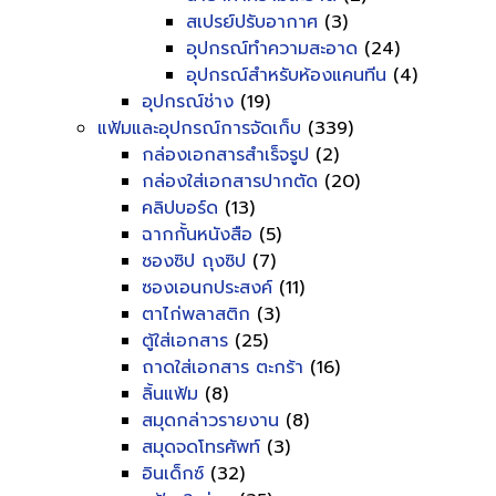
สเปรย์ปรับอากาศ
(3)
อุปกรณ์ทำความสะอาด
(24)
อุปกรณ์สำหรับห้องแคนทีน
(4)
อุปกรณ์ช่าง
(19)
แฟ้มและอุปกรณ์การจัดเก็บ
(339)
กล่องเอกสารสำเร็จรูป
(2)
กล่องใส่เอกสารปากตัด
(20)
คลิปบอร์ด
(13)
ฉากกั้นหนังสือ
(5)
ซองซิป ถุงซิป
(7)
ซองเอนกประสงค์
(11)
ตาไก่พลาสติก
(3)
ตู้ใส่เอกสาร
(25)
ถาดใส่เอกสาร ตะกร้า
(16)
ลิ้นแฟ้ม
(8)
สมุดกล่าวรายงาน
(8)
สมุดจดโทรศัพท์
(3)
อินเด็กซ์
(32)