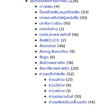
อุปกรณ์เพื่อการเข้าเล่ม
(226)
กาวแผ่น
(4)
น็อดยึดแฟ้ม,หมุดยึดแฟ้ม
(33)
ปกพลาสติกใสหุ้มหนังสือ
(10)
ปกสันกาวร้อน
(10)
ปกหนังช้าง
(2)
ปกใส,ปกพลาสติกสี
(16)
สันIBICLICK
(2)
สันขดลวด
(46)
สันตะปู,สันตะเกียบ
(9)
สันรูด
(6)
สันห่วงพลาสติก
(16)
สันเกลียวพลาสติก
(20)
ห่วงเหล็กใส่แฟ้ม
(52)
ห่วง2ห่วง
(21)
ห่วง3ห่วง
(6)
ห่วง4ห่วง
(1)
ห่วงออแกนไนซ์
(10)
ห่วงแฟ้มหนีบ,คลิ๊บบอร์ด
(14)