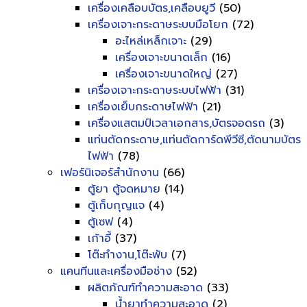
เครื่องเคลือบบัตร,เคลือบยูวี
(50)
เครื่องเจาะกระดาษระบบมือโยก
(72)
อะไหล่เหล็กเจาะ
(29)
เครื่องเจาะขนาดเล็ก
(16)
เครื่องเจาะขนาดใหญ่
(27)
เครื่องเจาะกระดาษระบบไฟฟ้า
(31)
เครื่องเย็บกระดาษไฟฟ้า
(21)
เครื่องแสตมป์เวลาเอกสาร,บัตรจอดรถ
(3)
แท่นตัดกระดาษ,แท่นตัดการ์ดพีวีซี,ตัดนามบัตร
ไฟฟ้า
(78)
เฟอร์นิเจอร์สำนักงาน
(66)
ตู้ยา ตู้จดหมาย
(14)
ตู้เก็บกุญแจ
(4)
ตู้เซฟ
(4)
เก้าอี้
(37)
โต๊ะทำงาน,โต๊ะพับ
(7)
แคนทีนและเครื่องมือช่าง
(52)
ผลิตภัณฑ์ทำความสะอาด
(33)
น้ำยาทำความสะอาด
(2)