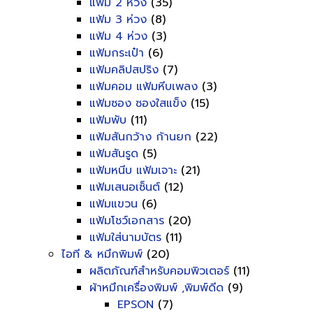
แฟ้ม 2 ห่วง
(35)
แฟ้ม 3 ห่วง
(8)
แฟ้ม 4 ห่วง
(3)
แฟ้มกระเป๋า
(6)
แฟ้มคลิปสปริง
(7)
แฟ้มคอม แฟ้มหีบเพลง
(3)
แฟ้มซอง ซองใสแข็ง
(15)
แฟ้มพับ
(11)
แฟ้มสันกว้าง ก้านยก
(22)
แฟ้มสันรูด
(5)
แฟ้มหนีบ แฟ้มเจาะ
(21)
แฟ้มเสนอเซ็นต์
(12)
แฟ้มแขวน
(6)
แฟ้มโชว์เอกสาร
(20)
แฟ้มใส่นามบัตร
(11)
ไอที & หมึกพิมพ์
(20)
ผลิตภัณฑ์สำหรับคอมพิวเตอร์
(11)
ผ้าหมึกเครื่องพิมพ์ ,พิมพ์ดีด
(9)
EPSON
(7)