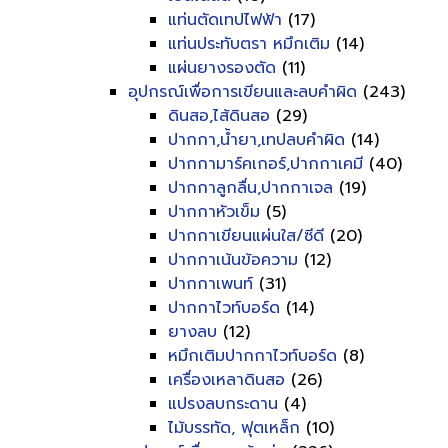
แท่นตัดเทปไฟฟ้า
(17)
แท่นประทับตรา หมึกเติม
(14)
แผ่นยางรองตัด
(11)
อุปกรณ์เพื่อการเขียนและลบคำผิด
(243)
ดินสอ,ไส้ดินสอ
(29)
ปากกา,น้ำยา,เทปลบคำผิด
(14)
ปากกามาร์คเกอร์,ปากกาเคมี
(40)
ปากกาลูกลื่น,ปากกาเจล
(19)
ปากกาหัวเข็ม
(5)
ปากกาเขียนแผ่นใส/ซีดี
(20)
ปากกาเน้นข้อความ
(12)
ปากกาเพนท์
(31)
ปากกาไวท์บอร์ด
(14)
ยางลบ
(12)
หมึกเติมปากกาไวท์บอร์ด
(8)
เครื่องเหลาดินสอ
(26)
แปรงลบกระดาน
(4)
ไม้บรรทัด, ฟุตเหล็ก
(10)