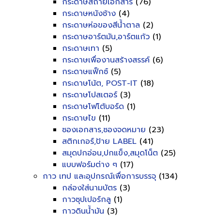
กระดาษสีถ่ายเอกสาร
(76)
กระดาษหนังช้าง
(4)
กระดาษห่อของสีน้ำตาล
(2)
กระดาษอาร์ตมัน,อาร์ตแก้ว
(1)
กระดาษเทา
(5)
กระดาษเพื่องานสร้างสรรค์
(6)
กระดาษแฟ็กซ์
(5)
กระดาษโน้ต, POST-IT
(18)
กระดาษโปสเตอร์
(3)
กระดาษโฟโต้บอร์ด
(1)
กระดาษไข
(11)
ซองเอกสาร,ซองจดหมาย
(23)
สติกเกอร์,ป้าย LABEL
(41)
สมุดปกอ่อน,ปกแข็ง,สมุดโน็ต
(25)
แบบฟอร์มต่าง ๆ
(17)
กาว เทป และอุปกรณ์เพื่อการบรรจุ
(134)
กล่องใส่นามบัตร
(3)
กาวซุปเปอร์กลู
(1)
กาวดินน้ำมัน
(3)