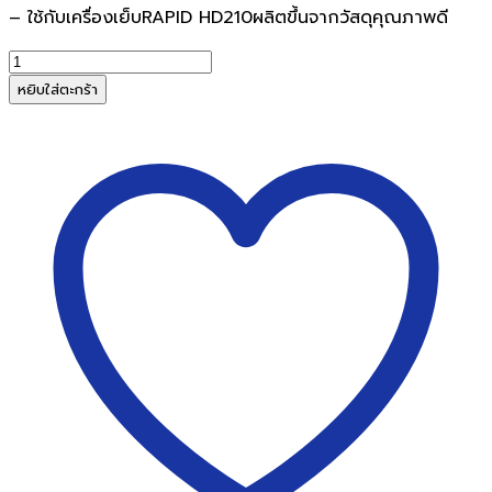
– ใช้กับเครื่องเย็บRAPID HD210ผลิตขึ้นจากวัสดุคุณภาพดี
จำนวน
อะไหล่
หยิบใส่ตะกร้า
ปุ่ม
กด
เครื่อง
เย็บ
รา
ปิด
HD210
ชิ้น