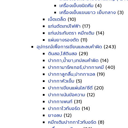
เครื่องเย็บชนิดคีม
(4)
เครื่องเย็บแขนยาว เย็บกลาง
(3)
เบ็ดเตล็ด
(10)
แท่นตัดเทปไฟฟ้า
(17)
แท่นประทับตรา หมึกเติม
(14)
แผ่นยางรองตัด
(11)
อุปกรณ์เพื่อการเขียนและลบคำผิด
(243)
ดินสอ,ไส้ดินสอ
(29)
ปากกา,น้ำยา,เทปลบคำผิด
(14)
ปากกามาร์คเกอร์,ปากกาเคมี
(40)
ปากกาลูกลื่น,ปากกาเจล
(19)
ปากกาหัวเข็ม
(5)
ปากกาเขียนแผ่นใส/ซีดี
(20)
ปากกาเน้นข้อความ
(12)
ปากกาเพนท์
(31)
ปากกาไวท์บอร์ด
(14)
ยางลบ
(12)
หมึกเติมปากกาไวท์บอร์ด
(8)