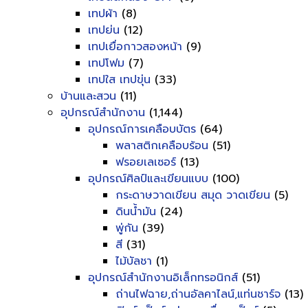
เทปผ้า
(8)
เทปย่น
(12)
เทปเยื่อกาวสองหน้า
(9)
เทปโฟม
(7)
เทปใส เทปขุ่น
(33)
บ้านและสวน
(11)
อุปกรณ์สำนักงาน
(1,144)
อุปกรณ์การเคลือบบัตร
(64)
พลาสติกเคลือบร้อน
(51)
ฟรอยเลเซอร์
(13)
อุปกรณ์ศิลป์และเขียนแบบ
(100)
กระดาษวาดเขียน สมุด วาดเขียน
(5)
ดินน้ำมัน
(24)
พู่กัน
(39)
สี
(31)
ไม้บัลชา
(1)
อุปกรณ์สำนักงานอิเล็กทรอนิกส์
(51)
ถ่านไฟฉาย,ถ่านอัลคาไลน์,แท่นชาร์จ
(13)