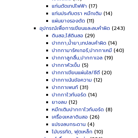
แท่นตัดเทปไฟฟ้า
(17)
แท่นประทับตรา หมึกเติม
(14)
แผ่นยางรองตัด
(11)
อุปกรณ์เพื่อการเขียนและลบคำผิด
(243)
ดินสอ,ไส้ดินสอ
(29)
ปากกา,น้ำยา,เทปลบคำผิด
(14)
ปากกามาร์คเกอร์,ปากกาเคมี
(40)
ปากกาลูกลื่น,ปากกาเจล
(19)
ปากกาหัวเข็ม
(5)
ปากกาเขียนแผ่นใส/ซีดี
(20)
ปากกาเน้นข้อความ
(12)
ปากกาเพนท์
(31)
ปากกาไวท์บอร์ด
(14)
ยางลบ
(12)
หมึกเติมปากกาไวท์บอร์ด
(8)
เครื่องเหลาดินสอ
(26)
แปรงลบกระดาน
(4)
ไม้บรรทัด, ฟุตเหล็ก
(10)