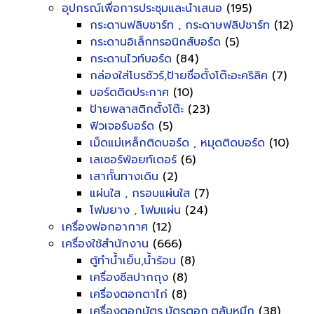
อุปกรณ์เพื่อการประชุมและนำเสนอ
(195)
กระดานฟลิบชาร์ท , กระดาษฟลิปชาร์ท
(12)
กระดานอิเล็กทรอนิกส์บอร์ด
(5)
กระดานไวท์บอร์ด
(84)
กล่องใส่โบรชัวร์,ป้ายชื่อตั้งโต๊ะอะคริลิค
(7)
บอร์ดติดประกาศ
(10)
ป้ายพลาสติกตั้งโต๊ะ
(23)
ฟิวเจอร์บอร์ด
(5)
เม็ดแม่เหล็กติดบอร์ด , หมุดติดบอร์ด
(10)
เลเซอร์พ้อยท์เตอร์
(6)
เสากั้นทางเดิน
(2)
แผ่นใส , กรอบแผ่นใส
(7)
โฟมยาง , โฟมแผ่น
(24)
เครื่องฟอกอากาศ
(12)
เครื่องใช้สำนักงาน
(666)
ตู้ทำน้ำเย็น,น้ำร้อน
(8)
เครื่องซีลปากถุง
(8)
เครื่องตอกตาไก่
(8)
เครื่องตอกบัตร,บัตรตอก,ตลับหมึก
(38)