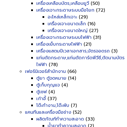
เครื่องเคลือบบัตร,เคลือบยูวี
(50)
เครื่องเจาะกระดาษระบบมือโยก
(72)
อะไหล่เหล็กเจาะ
(29)
เครื่องเจาะขนาดเล็ก
(16)
เครื่องเจาะขนาดใหญ่
(27)
เครื่องเจาะกระดาษระบบไฟฟ้า
(31)
เครื่องเย็บกระดาษไฟฟ้า
(21)
เครื่องแสตมป์เวลาเอกสาร,บัตรจอดรถ
(3)
แท่นตัดกระดาษ,แท่นตัดการ์ดพีวีซี,ตัดนามบัตร
ไฟฟ้า
(78)
เฟอร์นิเจอร์สำนักงาน
(66)
ตู้ยา ตู้จดหมาย
(14)
ตู้เก็บกุญแจ
(4)
ตู้เซฟ
(4)
เก้าอี้
(37)
โต๊ะทำงาน,โต๊ะพับ
(7)
แคนทีนและเครื่องมือช่าง
(52)
ผลิตภัณฑ์ทำความสะอาด
(33)
น้ำยาทำความสะอาด
(2)