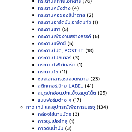
กระดาษสีถ่ายเอกสาร
(76)
กระดาษหนังช้าง
(4)
กระดาษห่อของสีน้ำตาล
(2)
กระดาษอาร์ตมัน,อาร์ตแก้ว
(1)
กระดาษเทา
(5)
กระดาษเพื่องานสร้างสรรค์
(6)
กระดาษแฟ็กซ์
(5)
กระดาษโน้ต, POST-IT
(18)
กระดาษโปสเตอร์
(3)
กระดาษโฟโต้บอร์ด
(1)
กระดาษไข
(11)
ซองเอกสาร,ซองจดหมาย
(23)
สติกเกอร์,ป้าย LABEL
(41)
สมุดปกอ่อน,ปกแข็ง,สมุดโน็ต
(25)
แบบฟอร์มต่าง ๆ
(17)
กาว เทป และอุปกรณ์เพื่อการบรรจุ
(134)
กล่องใส่นามบัตร
(3)
กาวซุปเปอร์กลู
(1)
กาวดินน้ำมัน
(3)