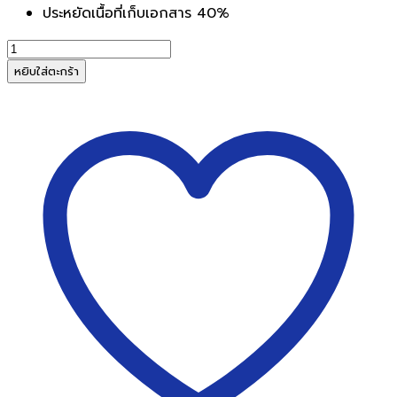
ประหยัดเนื้อที่เก็บเอกสาร 40%
จำนวน
เครื่อง
หยิบใส่ตะกร้า
เย็บ
กระดาษ
Rapid
S20
(
20
แผ่น)
ชิ้น