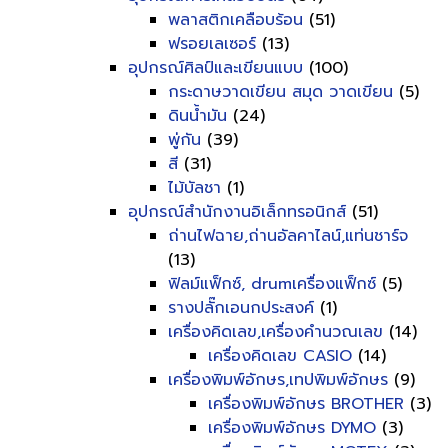
พลาสติกเคลือบร้อน
(51)
ฟรอยเลเซอร์
(13)
อุปกรณ์ศิลป์และเขียนแบบ
(100)
กระดาษวาดเขียน สมุด วาดเขียน
(5)
ดินน้ำมัน
(24)
พู่กัน
(39)
สี
(31)
ไม้บัลชา
(1)
อุปกรณ์สำนักงานอิเล็กทรอนิกส์
(51)
ถ่านไฟฉาย,ถ่านอัลคาไลน์,แท่นชาร์จ
(13)
ฟิลม์แฟ็กซ์, drumเครื่องแฟ็กซ์
(5)
รางปลั๊กเอนกประสงค์
(1)
เครื่องคิดเลข,เครื่องคำนวณเลข
(14)
เครื่องคิดเลข CASIO
(14)
เครื่องพิมพ์อักษร,เทปพิมพ์อักษร
(9)
เครื่องพิมพ์อักษร BROTHER
(3)
เครื่องพิมพ์อักษร DYMO
(3)