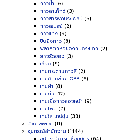
กาวน้ำ
(6)
กาวลาเท็กซ์
(3)
กาวสารพัดประโยชน์
(6)
กาวสเปรย์
(2)
กาวแท่ง
(9)
ปืนยิงกาว
(8)
พลาสติกห่อของกันกระแทก
(2)
ยางรัดของ
(3)
เชื่อก
(9)
เทปกระดาษกาวสี
(2)
เทปติดกล่อง OPP
(8)
เทปผ้า
(8)
เทปย่น
(12)
เทปเยื่อกาวสองหน้า
(9)
เทปโฟม
(7)
เทปใส เทปขุ่น
(33)
บ้านและสวน
(11)
อุปกรณ์สำนักงาน
(1,144)
อุปกรณ์การเคลือบบัตร
(64)