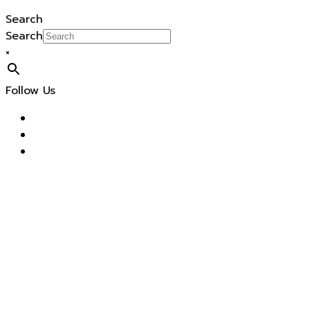
Search
Search
×
Follow Us