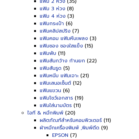
แฟ้ม 2 ห่วง
(35)
แฟ้ม 3 ห่วง
(8)
แฟ้ม 4 ห่วง
(3)
แฟ้มกระเป๋า
(6)
แฟ้มคลิปสปริง
(7)
แฟ้มคอม แฟ้มหีบเพลง
(3)
แฟ้มซอง ซองใสแข็ง
(15)
แฟ้มพับ
(11)
แฟ้มสันกว้าง ก้านยก
(22)
แฟ้มสันรูด
(5)
แฟ้มหนีบ แฟ้มเจาะ
(21)
แฟ้มเสนอเซ็นต์
(12)
แฟ้มแขวน
(6)
แฟ้มโชว์เอกสาร
(19)
แฟ้มใส่นามบัตร
(11)
ไอที & หมึกพิมพ์
(20)
ผลิตภัณฑ์สำหรับคอมพิวเตอร์
(11)
ผ้าหมึกเครื่องพิมพ์ ,พิมพ์ดีด
(9)
EPSON
(7)