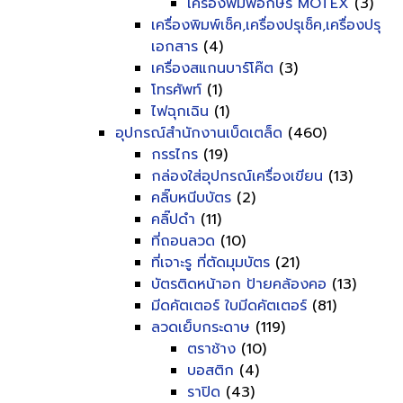
เครื่องพิมพ์อักษร MOTEX
(3)
เครื่องพิมพ์เช็ค,เครื่องปรุเช็ค,เครื่องปรุ
เอกสาร
(4)
เครื่องสแกนบาร์โค๊ต
(3)
โทรศัพท์
(1)
ไฟฉุกเฉิน
(1)
อุปกรณ์สำนักงานเบ็ดเตล็ด
(460)
กรรไกร
(19)
กล่องใส่อุปกรณ์เครื่องเขียน
(13)
คลิ๊บหนีบบัตร
(2)
คลิ๊ปดำ
(11)
ที่ถอนลวด
(10)
ที่เจาะรู ที่ตัดมุมบัตร
(21)
บัตรติดหน้าอก ป้ายคล้องคอ
(13)
มีดคัตเตอร์ ใบมีดคัตเตอร์
(81)
ลวดเย็บกระดาษ
(119)
ตราช้าง
(10)
บอสติก
(4)
ราปิด
(43)