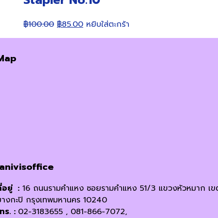
Original
Current
฿
100.00
฿
85.00
หยิบใส่ตะกร้า
price
price
was:
is:
Map
฿100.00.
฿85.00.
janivisoffice
ี่อยู่ :
16 ถนนรามคำแหง ซอยรามคำแหง 51/3 แขวงหัวหมาก เข
บางกะปิ กรุงเทพมหานคร 10240
โทร. :
02-3183655 , 081-866-7072,