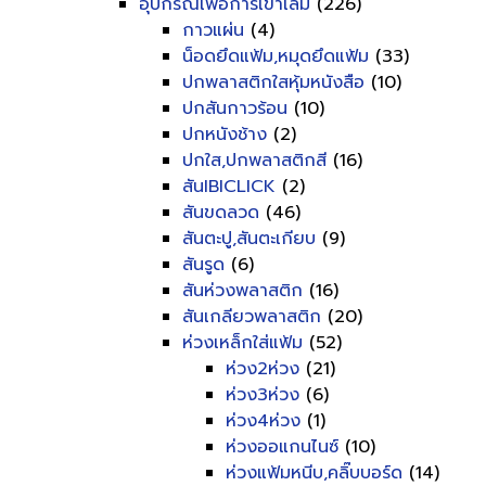
อุปกรณ์เพื่อการเข้าเล่ม
(226)
กาวแผ่น
(4)
น็อดยึดแฟ้ม,หมุดยึดแฟ้ม
(33)
ปกพลาสติกใสหุ้มหนังสือ
(10)
ปกสันกาวร้อน
(10)
ปกหนังช้าง
(2)
ปกใส,ปกพลาสติกสี
(16)
สันIBICLICK
(2)
สันขดลวด
(46)
สันตะปู,สันตะเกียบ
(9)
สันรูด
(6)
สันห่วงพลาสติก
(16)
สันเกลียวพลาสติก
(20)
ห่วงเหล็กใส่แฟ้ม
(52)
ห่วง2ห่วง
(21)
ห่วง3ห่วง
(6)
ห่วง4ห่วง
(1)
ห่วงออแกนไนซ์
(10)
ห่วงแฟ้มหนีบ,คลิ๊บบอร์ด
(14)