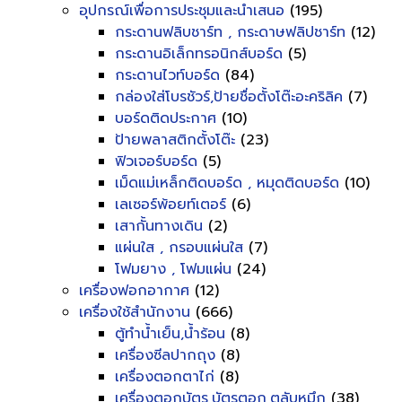
อุปกรณ์เพื่อการประชุมและนำเสนอ
(195)
กระดานฟลิบชาร์ท , กระดาษฟลิปชาร์ท
(12)
กระดานอิเล็กทรอนิกส์บอร์ด
(5)
กระดานไวท์บอร์ด
(84)
กล่องใส่โบรชัวร์,ป้ายชื่อตั้งโต๊ะอะคริลิค
(7)
บอร์ดติดประกาศ
(10)
ป้ายพลาสติกตั้งโต๊ะ
(23)
ฟิวเจอร์บอร์ด
(5)
เม็ดแม่เหล็กติดบอร์ด , หมุดติดบอร์ด
(10)
เลเซอร์พ้อยท์เตอร์
(6)
เสากั้นทางเดิน
(2)
แผ่นใส , กรอบแผ่นใส
(7)
โฟมยาง , โฟมแผ่น
(24)
เครื่องฟอกอากาศ
(12)
เครื่องใช้สำนักงาน
(666)
ตู้ทำน้ำเย็น,น้ำร้อน
(8)
เครื่องซีลปากถุง
(8)
เครื่องตอกตาไก่
(8)
เครื่องตอกบัตร,บัตรตอก,ตลับหมึก
(38)