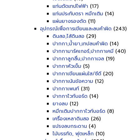
แท่นตัดเทปไฟฟ้า
(17)
แท่นประทับตรา หมึกเติม
(14)
แผ่นยางรองตัด
(11)
อุปกรณ์เพื่อการเขียนและลบคำผิด
(243)
ดินสอ,ไส้ดินสอ
(29)
ปากกา,น้ำยา,เทปลบคำผิด
(14)
ปากกามาร์คเกอร์,ปากกาเคมี
(40)
ปากกาลูกลื่น,ปากกาเจล
(19)
ปากกาหัวเข็ม
(5)
ปากกาเขียนแผ่นใส/ซีดี
(20)
ปากกาเน้นข้อความ
(12)
ปากกาเพนท์
(31)
ปากกาไวท์บอร์ด
(14)
ยางลบ
(12)
หมึกเติมปากกาไวท์บอร์ด
(8)
เครื่องเหลาดินสอ
(26)
แปรงลบกระดาน
(4)
ไม้บรรทัด, ฟุตเหล็ก
(10)