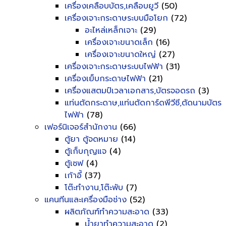
เครื่องเคลือบบัตร,เคลือบยูวี
(50)
เครื่องเจาะกระดาษระบบมือโยก
(72)
อะไหล่เหล็กเจาะ
(29)
เครื่องเจาะขนาดเล็ก
(16)
เครื่องเจาะขนาดใหญ่
(27)
เครื่องเจาะกระดาษระบบไฟฟ้า
(31)
เครื่องเย็บกระดาษไฟฟ้า
(21)
เครื่องแสตมป์เวลาเอกสาร,บัตรจอดรถ
(3)
แท่นตัดกระดาษ,แท่นตัดการ์ดพีวีซี,ตัดนามบัตร
ไฟฟ้า
(78)
เฟอร์นิเจอร์สำนักงาน
(66)
ตู้ยา ตู้จดหมาย
(14)
ตู้เก็บกุญแจ
(4)
ตู้เซฟ
(4)
เก้าอี้
(37)
โต๊ะทำงาน,โต๊ะพับ
(7)
แคนทีนและเครื่องมือช่าง
(52)
ผลิตภัณฑ์ทำความสะอาด
(33)
น้ำยาทำความสะอาด
(2)