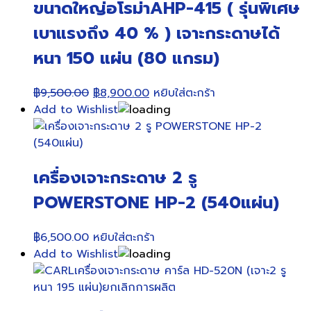
ขนาดใหญ่อโรม่าAHP-415 ( รุ่นพิเศษ
เบาแรงถึง 40 % ) เจาะกระดาษได้
หนา 150 แผ่น (80 แกรม)
Original
Current
฿
9,500.00
฿
8,900.00
หยิบใส่ตะกร้า
price
price
Add to Wishlist
was:
is:
฿9,500.00.
฿8,900.00.
เครื่องเจาะกระดาษ 2 รู
POWERSTONE HP-2 (540แผ่น)
฿
6,500.00
หยิบใส่ตะกร้า
Add to Wishlist