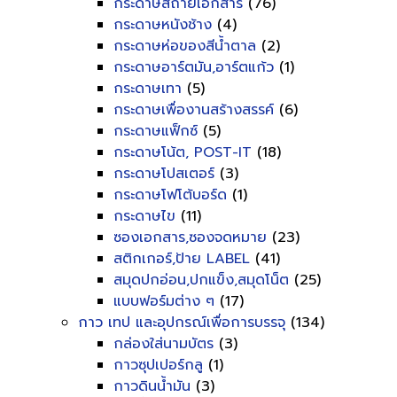
กระดาษสีถ่ายเอกสาร
(76)
กระดาษหนังช้าง
(4)
กระดาษห่อของสีน้ำตาล
(2)
กระดาษอาร์ตมัน,อาร์ตแก้ว
(1)
กระดาษเทา
(5)
กระดาษเพื่องานสร้างสรรค์
(6)
กระดาษแฟ็กซ์
(5)
กระดาษโน้ต, POST-IT
(18)
กระดาษโปสเตอร์
(3)
กระดาษโฟโต้บอร์ด
(1)
กระดาษไข
(11)
ซองเอกสาร,ซองจดหมาย
(23)
สติกเกอร์,ป้าย LABEL
(41)
สมุดปกอ่อน,ปกแข็ง,สมุดโน็ต
(25)
แบบฟอร์มต่าง ๆ
(17)
กาว เทป และอุปกรณ์เพื่อการบรรจุ
(134)
กล่องใส่นามบัตร
(3)
กาวซุปเปอร์กลู
(1)
กาวดินน้ำมัน
(3)