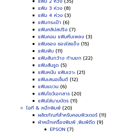
แฟ้ม 2 ห่วง
(35)
แฟ้ม 3 ห่วง
(8)
แฟ้ม 4 ห่วง
(3)
แฟ้มกระเป๋า
(6)
แฟ้มคลิปสปริง
(7)
แฟ้มคอม แฟ้มหีบเพลง
(3)
แฟ้มซอง ซองใสแข็ง
(15)
แฟ้มพับ
(11)
แฟ้มสันกว้าง ก้านยก
(22)
แฟ้มสันรูด
(5)
แฟ้มหนีบ แฟ้มเจาะ
(21)
แฟ้มเสนอเซ็นต์
(12)
แฟ้มแขวน
(6)
แฟ้มโชว์เอกสาร
(20)
แฟ้มใส่นามบัตร
(11)
ไอที & หมึกพิมพ์
(20)
ผลิตภัณฑ์สำหรับคอมพิวเตอร์
(11)
ผ้าหมึกเครื่องพิมพ์ ,พิมพ์ดีด
(9)
EPSON
(7)