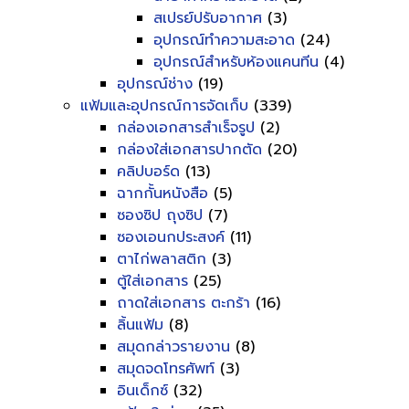
สเปรย์ปรับอากาศ
(3)
อุปกรณ์ทำความสะอาด
(24)
อุปกรณ์สำหรับห้องแคนทีน
(4)
อุปกรณ์ช่าง
(19)
แฟ้มและอุปกรณ์การจัดเก็บ
(339)
กล่องเอกสารสำเร็จรูป
(2)
กล่องใส่เอกสารปากตัด
(20)
คลิปบอร์ด
(13)
ฉากกั้นหนังสือ
(5)
ซองซิป ถุงซิป
(7)
ซองเอนกประสงค์
(11)
ตาไก่พลาสติก
(3)
ตู้ใส่เอกสาร
(25)
ถาดใส่เอกสาร ตะกร้า
(16)
ลิ้นแฟ้ม
(8)
สมุดกล่าวรายงาน
(8)
สมุดจดโทรศัพท์
(3)
อินเด็กซ์
(32)