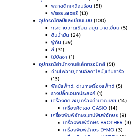
พลาสติกเคลือบร้อน
(51)
ฟรอยเลเซอร์
(13)
อุปกรณ์ศิลป์และเขียนแบบ
(100)
กระดาษวาดเขียน สมุด วาดเขียน
(5)
ดินน้ำมัน
(24)
พู่กัน
(39)
สี
(31)
ไม้บัลชา
(1)
อุปกรณ์สำนักงานอิเล็กทรอนิกส์
(51)
ถ่านไฟฉาย,ถ่านอัลคาไลน์,แท่นชาร์จ
(13)
ฟิลม์แฟ็กซ์, drumเครื่องแฟ็กซ์
(5)
รางปลั๊กเอนกประสงค์
(1)
เครื่องคิดเลข,เครื่องคำนวณเลข
(14)
เครื่องคิดเลข CASIO
(14)
เครื่องพิมพ์อักษร,เทปพิมพ์อักษร
(9)
เครื่องพิมพ์อักษร BROTHER
(3)
เครื่องพิมพ์อักษร DYMO
(3)