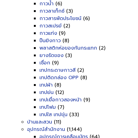
กาวน้ำ
(6)
กาวลาเท็กซ์
(3)
กาวสารพัดประโยชน์
(6)
กาวสเปรย์
(2)
กาวแท่ง
(9)
ปืนยิงกาว
(8)
พลาสติกห่อของกันกระแทก
(2)
ยางรัดของ
(3)
เชื่อก
(9)
เทปกระดาษกาวสี
(2)
เทปติดกล่อง OPP
(8)
เทปผ้า
(8)
เทปย่น
(12)
เทปเยื่อกาวสองหน้า
(9)
เทปโฟม
(7)
เทปใส เทปขุ่น
(33)
บ้านและสวน
(11)
อุปกรณ์สำนักงาน
(1,144)
อุปกรณ์การเคลือบบัตร
(64)