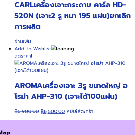
CARLเครื่องเจาะกระดาษ คาร์ล HD-
520N (เจาะ2 รู หนา 195 แผ่น)ยกเลิก
การผลิต
อ่านเพิ่ม
Add to Wishlist
ลดราคา!
AROMAเครื่องเจาะ 3รู ขนาดใหญ่ อ
โรม่า AHP-310 (เจาะได้100แผ่น)
Original
Current
฿
6,900.00
฿
6,500.00
หยิบใส่ตะกร้า
price
price
was:
is:
Map
฿6,900.00.
฿6,500.00.