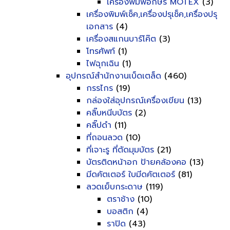
เครื่องพิมพ์อักษร MOTEX
(3)
เครื่องพิมพ์เช็ค,เครื่องปรุเช็ค,เครื่องปรุ
เอกสาร
(4)
เครื่องสแกนบาร์โค๊ต
(3)
โทรศัพท์
(1)
ไฟฉุกเฉิน
(1)
อุปกรณ์สำนักงานเบ็ดเตล็ด
(460)
กรรไกร
(19)
กล่องใส่อุปกรณ์เครื่องเขียน
(13)
คลิ๊บหนีบบัตร
(2)
คลิ๊ปดำ
(11)
ที่ถอนลวด
(10)
ที่เจาะรู ที่ตัดมุมบัตร
(21)
บัตรติดหน้าอก ป้ายคล้องคอ
(13)
มีดคัตเตอร์ ใบมีดคัตเตอร์
(81)
ลวดเย็บกระดาษ
(119)
ตราช้าง
(10)
บอสติก
(4)
ราปิด
(43)