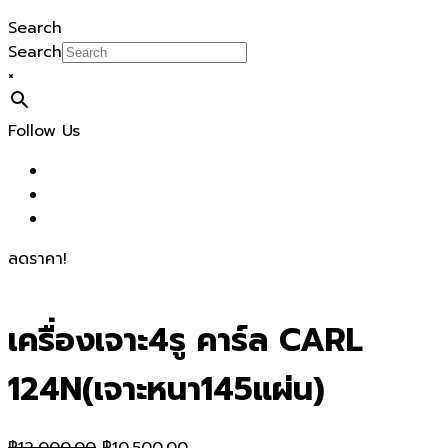
Search
Search
×
Follow Us
ลดราคา!
เครื่องเจาะ4รู คาร์ล CARL
124N(เจาะหนา145แผ่น)
Original
Current
฿
12,000.00
฿
10,500.00