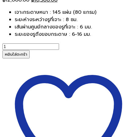
price
price
เจาะกระดาษหนา : 145 แผ่น (80 แกรม)
was:
is:
ระยะห่างระหว่างรูที่เจาะ : 8 ซม.
฿12,000.00.
฿10,500.00.
เส้นผ่านศูนย์กลางของรูที่เจาะ : 6 มม.
ระยะของรูถึงขอบกระดาษ : 6-16 มม.
จำนวน
เครื่อง
หยิบใส่ตะกร้า
เจาะ4รู
คาร์ล
CARL
124N(เจาะ
หนา145แผ่น)
ชิ้น