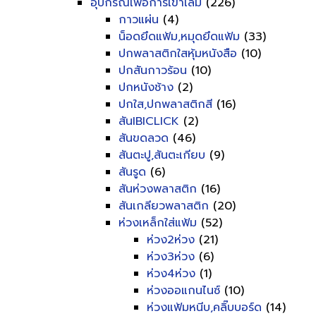
อุปกรณ์เพื่อการเข้าเล่ม
(226)
กาวแผ่น
(4)
น็อดยึดแฟ้ม,หมุดยึดแฟ้ม
(33)
ปกพลาสติกใสหุ้มหนังสือ
(10)
ปกสันกาวร้อน
(10)
ปกหนังช้าง
(2)
ปกใส,ปกพลาสติกสี
(16)
สันIBICLICK
(2)
สันขดลวด
(46)
สันตะปู,สันตะเกียบ
(9)
สันรูด
(6)
สันห่วงพลาสติก
(16)
สันเกลียวพลาสติก
(20)
ห่วงเหล็กใส่แฟ้ม
(52)
ห่วง2ห่วง
(21)
ห่วง3ห่วง
(6)
ห่วง4ห่วง
(1)
ห่วงออแกนไนซ์
(10)
ห่วงแฟ้มหนีบ,คลิ๊บบอร์ด
(14)