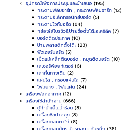
อุปกรณ์เพื่อการประชุมและนำเสนอ
(195)
กระดานฟลิบชาร์ท , กระดาษฟลิปชาร์ท
(12)
กระดานอิเล็กทรอนิกส์บอร์ด
(5)
กระดานไวท์บอร์ด
(84)
กล่องใส่โบรชัวร์,ป้ายชื่อตั้งโต๊ะอะคริลิค
(7)
บอร์ดติดประกาศ
(10)
ป้ายพลาสติกตั้งโต๊ะ
(23)
ฟิวเจอร์บอร์ด
(5)
เม็ดแม่เหล็กติดบอร์ด , หมุดติดบอร์ด
(10)
เลเซอร์พ้อยท์เตอร์
(6)
เสากั้นทางเดิน
(2)
แผ่นใส , กรอบแผ่นใส
(7)
โฟมยาง , โฟมแผ่น
(24)
เครื่องฟอกอากาศ
(12)
เครื่องใช้สำนักงาน
(666)
ตู้ทำน้ำเย็น,น้ำร้อน
(8)
เครื่องซีลปากถุง
(8)
เครื่องตอกตาไก่
(8)
เครื่องตอกบัตร,บัตรตอก,ตลับหมึก
(38)