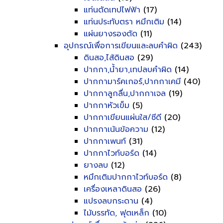
แท่นตัดเทปไฟฟ้า
(17)
แท่นประทับตรา หมึกเติม
(14)
แผ่นยางรองตัด
(11)
อุปกรณ์เพื่อการเขียนและลบคำผิด
(243)
ดินสอ,ไส้ดินสอ
(29)
ปากกา,น้ำยา,เทปลบคำผิด
(14)
ปากกามาร์คเกอร์,ปากกาเคมี
(40)
ปากกาลูกลื่น,ปากกาเจล
(19)
ปากกาหัวเข็ม
(5)
ปากกาเขียนแผ่นใส/ซีดี
(20)
ปากกาเน้นข้อความ
(12)
ปากกาเพนท์
(31)
ปากกาไวท์บอร์ด
(14)
ยางลบ
(12)
หมึกเติมปากกาไวท์บอร์ด
(8)
เครื่องเหลาดินสอ
(26)
แปรงลบกระดาน
(4)
ไม้บรรทัด, ฟุตเหล็ก
(10)