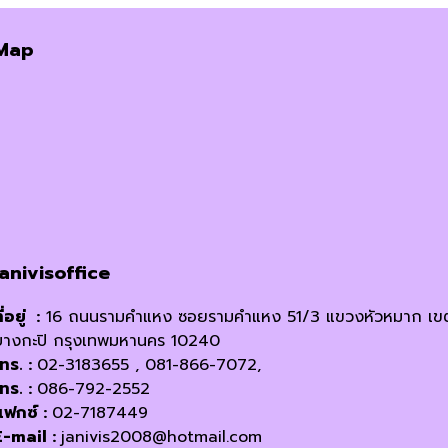
Map
janivisoffice
ี่อยู่ :
16 ถนนรามคำแหง ซอยรามคำแหง 51/3 แขวงหัวหมาก เข
บางกะปิ กรุงเทพมหานคร 10240
โทร. :
02-3183655 , 081-866-7072,
โทร. :
086-792-2552
แฟกซ์ :
02-7187449
E-mail :
janivis2008@hotmail.com