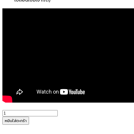
จำนวน
SYSFORM
หยิบใส่ตะกร้า
เข็ม