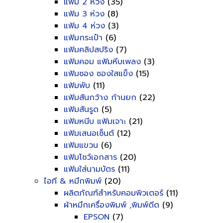
แฟ้ม 2 ห่วง
(35)
แฟ้ม 3 ห่วง
(8)
แฟ้ม 4 ห่วง
(3)
แฟ้มกระเป๋า
(6)
แฟ้มคลิปสปริง
(7)
แฟ้มคอม แฟ้มหีบเพลง
(3)
แฟ้มซอง ซองใสแข็ง
(15)
แฟ้มพับ
(11)
แฟ้มสันกว้าง ก้านยก
(22)
แฟ้มสันรูด
(5)
แฟ้มหนีบ แฟ้มเจาะ
(21)
แฟ้มเสนอเซ็นต์
(12)
แฟ้มแขวน
(6)
แฟ้มโชว์เอกสาร
(20)
แฟ้มใส่นามบัตร
(11)
ไอที & หมึกพิมพ์
(20)
ผลิตภัณฑ์สำหรับคอมพิวเตอร์
(11)
ผ้าหมึกเครื่องพิมพ์ ,พิมพ์ดีด
(9)
EPSON
(7)