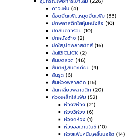
อุปกรณ์เพื่อการเข้าเล่ม
(226)
กาวแผ่น
(4)
น็อดยึดแฟ้ม,หมุดยึดแฟ้ม
(33)
ปกพลาสติกใสหุ้มหนังสือ
(10)
ปกสันกาวร้อน
(10)
ปกหนังช้าง
(2)
ปกใส,ปกพลาสติกสี
(16)
สันIBICLICK
(2)
สันขดลวด
(46)
สันตะปู,สันตะเกียบ
(9)
สันรูด
(6)
สันห่วงพลาสติก
(16)
สันเกลียวพลาสติก
(20)
ห่วงเหล็กใส่แฟ้ม
(52)
ห่วง2ห่วง
(21)
ห่วง3ห่วง
(6)
ห่วง4ห่วง
(1)
ห่วงออแกนไนซ์
(10)
ห่วงแฟ้มหนีบ,คลิ๊บบอร์ด
(14)