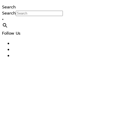
Search
Search
×
Follow Us