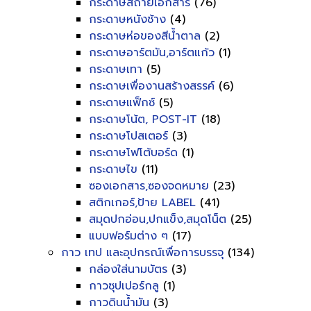
กระดาษสีถ่ายเอกสาร
(76)
กระดาษหนังช้าง
(4)
กระดาษห่อของสีน้ำตาล
(2)
กระดาษอาร์ตมัน,อาร์ตแก้ว
(1)
กระดาษเทา
(5)
กระดาษเพื่องานสร้างสรรค์
(6)
กระดาษแฟ็กซ์
(5)
กระดาษโน้ต, POST-IT
(18)
กระดาษโปสเตอร์
(3)
กระดาษโฟโต้บอร์ด
(1)
กระดาษไข
(11)
ซองเอกสาร,ซองจดหมาย
(23)
สติกเกอร์,ป้าย LABEL
(41)
สมุดปกอ่อน,ปกแข็ง,สมุดโน็ต
(25)
แบบฟอร์มต่าง ๆ
(17)
กาว เทป และอุปกรณ์เพื่อการบรรจุ
(134)
กล่องใส่นามบัตร
(3)
กาวซุปเปอร์กลู
(1)
กาวดินน้ำมัน
(3)