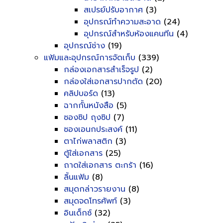
สเปรย์ปรับอากาศ
(3)
อุปกรณ์ทำความสะอาด
(24)
อุปกรณ์สำหรับห้องแคนทีน
(4)
อุปกรณ์ช่าง
(19)
แฟ้มและอุปกรณ์การจัดเก็บ
(339)
กล่องเอกสารสำเร็จรูป
(2)
กล่องใส่เอกสารปากตัด
(20)
คลิปบอร์ด
(13)
ฉากกั้นหนังสือ
(5)
ซองซิป ถุงซิป
(7)
ซองเอนกประสงค์
(11)
ตาไก่พลาสติก
(3)
ตู้ใส่เอกสาร
(25)
ถาดใส่เอกสาร ตะกร้า
(16)
ลิ้นแฟ้ม
(8)
สมุดกล่าวรายงาน
(8)
สมุดจดโทรศัพท์
(3)
อินเด็กซ์
(32)