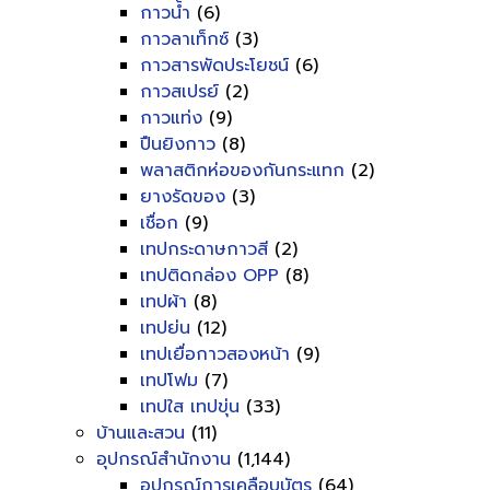
กาวน้ำ
(6)
กาวลาเท็กซ์
(3)
กาวสารพัดประโยชน์
(6)
กาวสเปรย์
(2)
กาวแท่ง
(9)
ปืนยิงกาว
(8)
พลาสติกห่อของกันกระแทก
(2)
ยางรัดของ
(3)
เชื่อก
(9)
เทปกระดาษกาวสี
(2)
เทปติดกล่อง OPP
(8)
เทปผ้า
(8)
เทปย่น
(12)
เทปเยื่อกาวสองหน้า
(9)
เทปโฟม
(7)
เทปใส เทปขุ่น
(33)
บ้านและสวน
(11)
อุปกรณ์สำนักงาน
(1,144)
อุปกรณ์การเคลือบบัตร
(64)