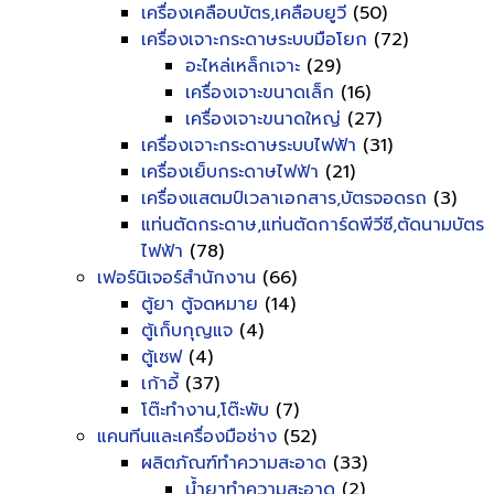
เครื่องเคลือบบัตร,เคลือบยูวี
(50)
เครื่องเจาะกระดาษระบบมือโยก
(72)
อะไหล่เหล็กเจาะ
(29)
เครื่องเจาะขนาดเล็ก
(16)
เครื่องเจาะขนาดใหญ่
(27)
เครื่องเจาะกระดาษระบบไฟฟ้า
(31)
เครื่องเย็บกระดาษไฟฟ้า
(21)
เครื่องแสตมป์เวลาเอกสาร,บัตรจอดรถ
(3)
แท่นตัดกระดาษ,แท่นตัดการ์ดพีวีซี,ตัดนามบัตร
ไฟฟ้า
(78)
เฟอร์นิเจอร์สำนักงาน
(66)
ตู้ยา ตู้จดหมาย
(14)
ตู้เก็บกุญแจ
(4)
ตู้เซฟ
(4)
เก้าอี้
(37)
โต๊ะทำงาน,โต๊ะพับ
(7)
แคนทีนและเครื่องมือช่าง
(52)
ผลิตภัณฑ์ทำความสะอาด
(33)
น้ำยาทำความสะอาด
(2)