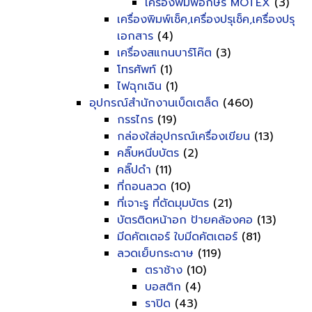
เครื่องพิมพ์อักษร MOTEX
(3)
เครื่องพิมพ์เช็ค,เครื่องปรุเช็ค,เครื่องปรุ
เอกสาร
(4)
เครื่องสแกนบาร์โค๊ต
(3)
โทรศัพท์
(1)
ไฟฉุกเฉิน
(1)
อุปกรณ์สำนักงานเบ็ดเตล็ด
(460)
กรรไกร
(19)
กล่องใส่อุปกรณ์เครื่องเขียน
(13)
คลิ๊บหนีบบัตร
(2)
คลิ๊ปดำ
(11)
ที่ถอนลวด
(10)
ที่เจาะรู ที่ตัดมุมบัตร
(21)
บัตรติดหน้าอก ป้ายคล้องคอ
(13)
มีดคัตเตอร์ ใบมีดคัตเตอร์
(81)
ลวดเย็บกระดาษ
(119)
ตราช้าง
(10)
บอสติก
(4)
ราปิด
(43)