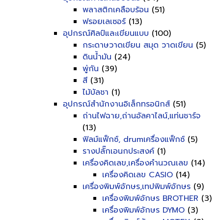
พลาสติกเคลือบร้อน
(51)
ฟรอยเลเซอร์
(13)
อุปกรณ์ศิลป์และเขียนแบบ
(100)
กระดาษวาดเขียน สมุด วาดเขียน
(5)
ดินน้ำมัน
(24)
พู่กัน
(39)
สี
(31)
ไม้บัลชา
(1)
อุปกรณ์สำนักงานอิเล็กทรอนิกส์
(51)
ถ่านไฟฉาย,ถ่านอัลคาไลน์,แท่นชาร์จ
(13)
ฟิลม์แฟ็กซ์, drumเครื่องแฟ็กซ์
(5)
รางปลั๊กเอนกประสงค์
(1)
เครื่องคิดเลข,เครื่องคำนวณเลข
(14)
เครื่องคิดเลข CASIO
(14)
เครื่องพิมพ์อักษร,เทปพิมพ์อักษร
(9)
เครื่องพิมพ์อักษร BROTHER
(3)
เครื่องพิมพ์อักษร DYMO
(3)