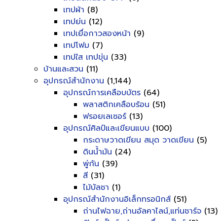
เทปผ้า
(8)
เทปย่น
(12)
เทปเยื่อกาวสองหน้า
(9)
เทปโฟม
(7)
เทปใส เทปขุ่น
(33)
บ้านและสวน
(11)
อุปกรณ์สำนักงาน
(1,144)
อุปกรณ์การเคลือบบัตร
(64)
พลาสติกเคลือบร้อน
(51)
ฟรอยเลเซอร์
(13)
อุปกรณ์ศิลป์และเขียนแบบ
(100)
กระดาษวาดเขียน สมุด วาดเขียน
(5)
ดินน้ำมัน
(24)
พู่กัน
(39)
สี
(31)
ไม้บัลชา
(1)
อุปกรณ์สำนักงานอิเล็กทรอนิกส์
(51)
ถ่านไฟฉาย,ถ่านอัลคาไลน์,แท่นชาร์จ
(13)