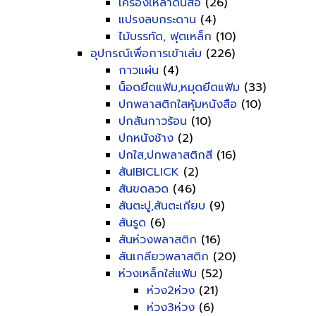
เครื่องเหลาดินสอ
(26)
แปรงลบกระดาน
(4)
ไม้บรรทัด, ฟุตเหล็ก
(10)
อุปกรณ์เพื่อการเข้าเล่ม
(226)
กาวแผ่น
(4)
น็อดยึดแฟ้ม,หมุดยึดแฟ้ม
(33)
ปกพลาสติกใสหุ้มหนังสือ
(10)
ปกสันกาวร้อน
(10)
ปกหนังช้าง
(2)
ปกใส,ปกพลาสติกสี
(16)
สันIBICLICK
(2)
สันขดลวด
(46)
สันตะปู,สันตะเกียบ
(9)
สันรูด
(6)
สันห่วงพลาสติก
(16)
สันเกลียวพลาสติก
(20)
ห่วงเหล็กใส่แฟ้ม
(52)
ห่วง2ห่วง
(21)
ห่วง3ห่วง
(6)