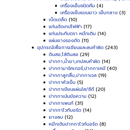
เครื่องเย็บชนิดคีม
(4)
เครื่องเย็บแขนยาว เย็บกลาง
(3)
เบ็ดเตล็ด
(10)
แท่นตัดเทปไฟฟ้า
(17)
แท่นประทับตรา หมึกเติม
(14)
แผ่นยางรองตัด
(11)
อุปกรณ์เพื่อการเขียนและลบคำผิด
(243)
ดินสอ,ไส้ดินสอ
(29)
ปากกา,น้ำยา,เทปลบคำผิด
(14)
ปากกามาร์คเกอร์,ปากกาเคมี
(40)
ปากกาลูกลื่น,ปากกาเจล
(19)
ปากกาหัวเข็ม
(5)
ปากกาเขียนแผ่นใส/ซีดี
(20)
ปากกาเน้นข้อความ
(12)
ปากกาเพนท์
(31)
ปากกาไวท์บอร์ด
(14)
ยางลบ
(12)
หมึกเติมปากกาไวท์บอร์ด
(8)