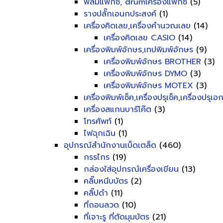
ฟิลม์แฟ็กซ์, drumเครื่องแฟ็กซ์
(5)
รางปลั๊กเอนกประสงค์
(1)
เครื่องคิดเลข,เครื่องคำนวณเลข
(14)
เครื่องคิดเลข CASIO
(14)
เครื่องพิมพ์อักษร,เทปพิมพ์อักษร
(9)
เครื่องพิมพ์อักษร BROTHER
(3)
เครื่องพิมพ์อักษร DYMO
(3)
เครื่องพิมพ์อักษร MOTEX
(3)
เครื่องพิมพ์เช็ค,เครื่องปรุเช็ค,เครื่องปรุเ
เครื่องสแกนบาร์โค๊ต
(3)
โทรศัพท์
(1)
ไฟฉุกเฉิน
(1)
อุปกรณ์สำนักงานเบ็ดเตล็ด
(460)
กรรไกร
(19)
กล่องใส่อุปกรณ์เครื่องเขียน
(13)
คลิ๊บหนีบบัตร
(2)
คลิ๊ปดำ
(11)
ที่ถอนลวด
(10)
ที่เจาะรู ที่ตัดมุมบัตร
(21)