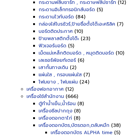
กระดานฟลิบชาร์ท , กระดาษฟลิปชาร์ท
(12)
กระดานอิเล็กทรอนิกส์บอร์ด
(5)
กระดานไวท์บอร์ด
(84)
กล่องใส่โบรชัวร์,ป้ายชื่อตั้งโต๊ะอะคริลิค
(7)
บอร์ดติดประกาศ
(10)
ป้ายพลาสติกตั้งโต๊ะ
(23)
ฟิวเจอร์บอร์ด
(5)
เม็ดแม่เหล็กติดบอร์ด , หมุดติดบอร์ด
(10)
เลเซอร์พ้อยท์เตอร์
(6)
เสากั้นทางเดิน
(2)
แผ่นใส , กรอบแผ่นใส
(7)
โฟมยาง , โฟมแผ่น
(24)
เครื่องฟอกอากาศ
(12)
เครื่องใช้สำนักงาน
(666)
ตู้ทำน้ำเย็น,น้ำร้อน
(8)
เครื่องซีลปากถุง
(8)
เครื่องตอกตาไก่
(8)
เครื่องตอกบัตร,บัตรตอก,ตลับหมึก
(38)
เครื่องตอกบัตร ALPHA time
(5)