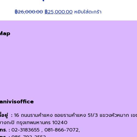
Original
Current
฿
26,000.00
฿
25,000.00
หยิบใส่ตะกร้า
price
price
was:
is:
Map
฿26,000.00.
฿25,000.00.
janivisoffice
ี่อยู่ :
16 ถนนรามคำแหง ซอยรามคำแหง 51/3 แขวงหัวหมาก เข
บางกะปิ กรุงเทพมหานคร 10240
โทร. :
02-3183655 , 081-866-7072,