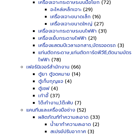
เครื่องเจาะกระดาษระบบมือโยก
(72)
อะไหล่เหล็กเจาะ
(29)
เครื่องเจาะขนาดเล็ก
(16)
เครื่องเจาะขนาดใหญ่
(27)
เครื่องเจาะกระดาษระบบไฟฟ้า
(31)
เครื่องเย็บกระดาษไฟฟ้า
(21)
เครื่องแสตมป์เวลาเอกสาร,บัตรจอดรถ
(3)
แท่นตัดกระดาษ,แท่นตัดการ์ดพีวีซี,ตัดนามบัตร
ไฟฟ้า
(78)
เฟอร์นิเจอร์สำนักงาน
(66)
ตู้ยา ตู้จดหมาย
(14)
ตู้เก็บกุญแจ
(4)
ตู้เซฟ
(4)
เก้าอี้
(37)
โต๊ะทำงาน,โต๊ะพับ
(7)
แคนทีนและเครื่องมือช่าง
(52)
ผลิตภัณฑ์ทำความสะอาด
(33)
น้ำยาทำความสะอาด
(2)
สเปรย์ปรับอากาศ
(3)