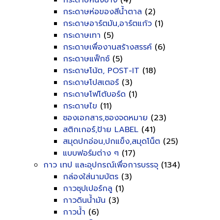
กระดาษหนังช้าง
(4)
กระดาษห่อของสีน้ำตาล
(2)
กระดาษอาร์ตมัน,อาร์ตแก้ว
(1)
กระดาษเทา
(5)
กระดาษเพื่องานสร้างสรรค์
(6)
กระดาษแฟ็กซ์
(5)
กระดาษโน้ต, POST-IT
(18)
กระดาษโปสเตอร์
(3)
กระดาษโฟโต้บอร์ด
(1)
กระดาษไข
(11)
ซองเอกสาร,ซองจดหมาย
(23)
สติกเกอร์,ป้าย LABEL
(41)
สมุดปกอ่อน,ปกแข็ง,สมุดโน็ต
(25)
แบบฟอร์มต่าง ๆ
(17)
กาว เทป และอุปกรณ์เพื่อการบรรจุ
(134)
กล่องใส่นามบัตร
(3)
กาวซุปเปอร์กลู
(1)
กาวดินน้ำมัน
(3)
กาวน้ำ
(6)