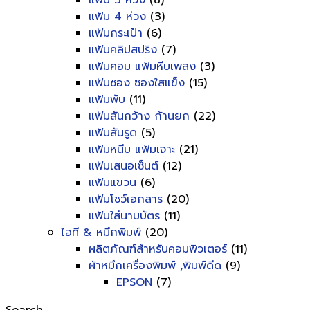
แฟ้ม 3 ห่วง
(8)
แฟ้ม 4 ห่วง
(3)
แฟ้มกระเป๋า
(6)
แฟ้มคลิปสปริง
(7)
แฟ้มคอม แฟ้มหีบเพลง
(3)
แฟ้มซอง ซองใสแข็ง
(15)
แฟ้มพับ
(11)
แฟ้มสันกว้าง ก้านยก
(22)
แฟ้มสันรูด
(5)
แฟ้มหนีบ แฟ้มเจาะ
(21)
แฟ้มเสนอเซ็นต์
(12)
แฟ้มแขวน
(6)
แฟ้มโชว์เอกสาร
(20)
แฟ้มใส่นามบัตร
(11)
ไอที & หมึกพิมพ์
(20)
ผลิตภัณฑ์สำหรับคอมพิวเตอร์
(11)
ผ้าหมึกเครื่องพิมพ์ ,พิมพ์ดีด
(9)
EPSON
(7)