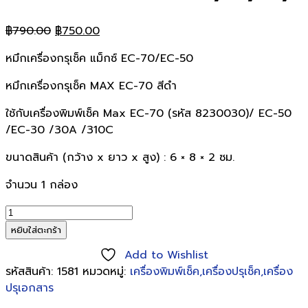
Original
Current
฿
790.00
฿
750.00
price
price
หมึกเครื่องกรุเช็ค แม็กซ์ EC-70/EC-50
was:
is:
฿790.00.
฿750.00.
หมึกเครื่องกรุเช็ค
MAX
EC-70 สีดำ
ใช้กับเครื่องพิมพ์เช็ค Max EC-70 (รหัส 8230030)/ EC-50
/EC-30 /30A /310C
ขนาดสินค้า (กว้าง x ยาว x สูง) : 6 × 8 × 2 ซม.
จำนวน 1 กล่อง
จำนวน
ผ้า
หยิบใส่ตะกร้า
หมึก
Add to Wishlist
เครื่องพิมพ์
รหัสสินค้า:
1581
หมวดหมู่:
เครื่องพิมพ์เช็ค,เครื่องปรุเช็ค,เครื่อง
เช็ค
ปรุเอกสาร
MAX