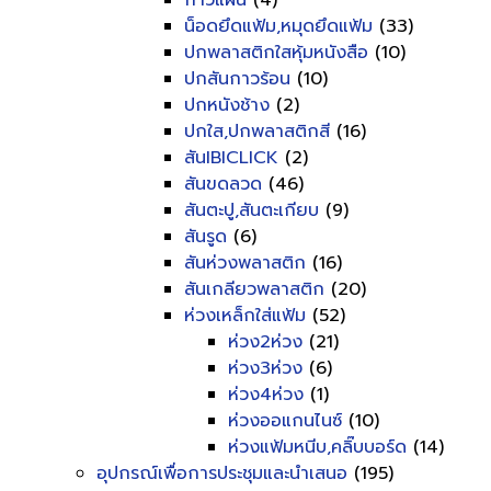
กาวแผ่น
(4)
น็อดยึดแฟ้ม,หมุดยึดแฟ้ม
(33)
ปกพลาสติกใสหุ้มหนังสือ
(10)
ปกสันกาวร้อน
(10)
ปกหนังช้าง
(2)
ปกใส,ปกพลาสติกสี
(16)
สันIBICLICK
(2)
สันขดลวด
(46)
สันตะปู,สันตะเกียบ
(9)
สันรูด
(6)
สันห่วงพลาสติก
(16)
สันเกลียวพลาสติก
(20)
ห่วงเหล็กใส่แฟ้ม
(52)
ห่วง2ห่วง
(21)
ห่วง3ห่วง
(6)
ห่วง4ห่วง
(1)
ห่วงออแกนไนซ์
(10)
ห่วงแฟ้มหนีบ,คลิ๊บบอร์ด
(14)
อุปกรณ์เพื่อการประชุมและนำเสนอ
(195)