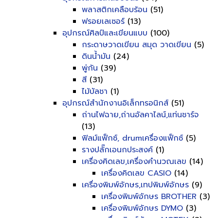
พลาสติกเคลือบร้อน
(51)
ฟรอยเลเซอร์
(13)
อุปกรณ์ศิลป์และเขียนแบบ
(100)
กระดาษวาดเขียน สมุด วาดเขียน
(5)
ดินน้ำมัน
(24)
พู่กัน
(39)
สี
(31)
ไม้บัลชา
(1)
อุปกรณ์สำนักงานอิเล็กทรอนิกส์
(51)
ถ่านไฟฉาย,ถ่านอัลคาไลน์,แท่นชาร์จ
(13)
ฟิลม์แฟ็กซ์, drumเครื่องแฟ็กซ์
(5)
รางปลั๊กเอนกประสงค์
(1)
เครื่องคิดเลข,เครื่องคำนวณเลข
(14)
เครื่องคิดเลข CASIO
(14)
เครื่องพิมพ์อักษร,เทปพิมพ์อักษร
(9)
เครื่องพิมพ์อักษร BROTHER
(3)
เครื่องพิมพ์อักษร DYMO
(3)