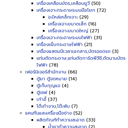
เครื่องเคลือบบัตร,เคลือบยูวี
(50)
เครื่องเจาะกระดาษระบบมือโยก
(72)
อะไหล่เหล็กเจาะ
(29)
เครื่องเจาะขนาดเล็ก
(16)
เครื่องเจาะขนาดใหญ่
(27)
เครื่องเจาะกระดาษระบบไฟฟ้า
(31)
เครื่องเย็บกระดาษไฟฟ้า
(21)
เครื่องแสตมป์เวลาเอกสาร,บัตรจอดรถ
(3)
แท่นตัดกระดาษ,แท่นตัดการ์ดพีวีซี,ตัดนามบัตร
ไฟฟ้า
(78)
เฟอร์นิเจอร์สำนักงาน
(66)
ตู้ยา ตู้จดหมาย
(14)
ตู้เก็บกุญแจ
(4)
ตู้เซฟ
(4)
เก้าอี้
(37)
โต๊ะทำงาน,โต๊ะพับ
(7)
แคนทีนและเครื่องมือช่าง
(52)
ผลิตภัณฑ์ทำความสะอาด
(33)
น้ำยาทำความสะอาด
(2)