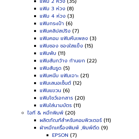
แฟ้ม 2 ห่วง
(35)
แฟ้ม 3 ห่วง
(8)
แฟ้ม 4 ห่วง
(3)
แฟ้มกระเป๋า
(6)
แฟ้มคลิปสปริง
(7)
แฟ้มคอม แฟ้มหีบเพลง
(3)
แฟ้มซอง ซองใสแข็ง
(15)
แฟ้มพับ
(11)
แฟ้มสันกว้าง ก้านยก
(22)
แฟ้มสันรูด
(5)
แฟ้มหนีบ แฟ้มเจาะ
(21)
แฟ้มเสนอเซ็นต์
(12)
แฟ้มแขวน
(6)
แฟ้มโชว์เอกสาร
(20)
แฟ้มใส่นามบัตร
(11)
ไอที & หมึกพิมพ์
(20)
ผลิตภัณฑ์สำหรับคอมพิวเตอร์
(11)
ผ้าหมึกเครื่องพิมพ์ ,พิมพ์ดีด
(9)
EPSON
(7)