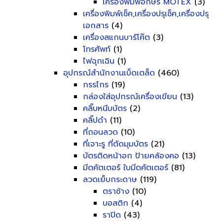
เครื่องพิมพ์อักษร MOTEX
(3)
เครื่องพิมพ์เช็ค,เครื่องปรุเช็ค,เครื่องปรุ
เอกสาร
(4)
เครื่องสแกนบาร์โค๊ต
(3)
โทรศัพท์
(1)
ไฟฉุกเฉิน
(1)
อุปกรณ์สำนักงานเบ็ดเตล็ด
(460)
กรรไกร
(19)
กล่องใส่อุปกรณ์เครื่องเขียน
(13)
คลิ๊บหนีบบัตร
(2)
คลิ๊ปดำ
(11)
ที่ถอนลวด
(10)
ที่เจาะรู ที่ตัดมุมบัตร
(21)
บัตรติดหน้าอก ป้ายคล้องคอ
(13)
มีดคัตเตอร์ ใบมีดคัตเตอร์
(81)
ลวดเย็บกระดาษ
(119)
ตราช้าง
(10)
บอสติก
(4)
ราปิด
(43)