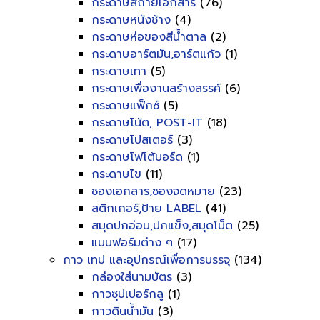
กระดาษสีถ่ายเอกสาร
(76)
กระดาษหนังช้าง
(4)
กระดาษห่อของสีน้ำตาล
(2)
กระดาษอาร์ตมัน,อาร์ตแก้ว
(1)
กระดาษเทา
(5)
กระดาษเพื่องานสร้างสรรค์
(6)
กระดาษแฟ็กซ์
(5)
กระดาษโน้ต, POST-IT
(18)
กระดาษโปสเตอร์
(3)
กระดาษโฟโต้บอร์ด
(1)
กระดาษไข
(11)
ซองเอกสาร,ซองจดหมาย
(23)
สติกเกอร์,ป้าย LABEL
(41)
สมุดปกอ่อน,ปกแข็ง,สมุดโน็ต
(25)
แบบฟอร์มต่าง ๆ
(17)
กาว เทป และอุปกรณ์เพื่อการบรรจุ
(134)
กล่องใส่นามบัตร
(3)
กาวซุปเปอร์กลู
(1)
กาวดินน้ำมัน
(3)