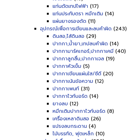
แท่นตัดเทปไฟฟ้า
(17)
แท่นประทับตรา หมึกเติม
(14)
แผ่นยางรองตัด
(11)
อุปกรณ์เพื่อการเขียนและลบคำผิด
(243)
ดินสอ,ไส้ดินสอ
(29)
ปากกา,น้ำยา,เทปลบคำผิด
(14)
ปากกามาร์คเกอร์,ปากกาเคมี
(40)
ปากกาลูกลื่น,ปากกาเจล
(19)
ปากกาหัวเข็ม
(5)
ปากกาเขียนแผ่นใส/ซีดี
(20)
ปากกาเน้นข้อความ
(12)
ปากกาเพนท์
(31)
ปากกาไวท์บอร์ด
(14)
ยางลบ
(12)
หมึกเติมปากกาไวท์บอร์ด
(8)
เครื่องเหลาดินสอ
(26)
แปรงลบกระดาน
(4)
ไม้บรรทัด, ฟุตเหล็ก
(10)