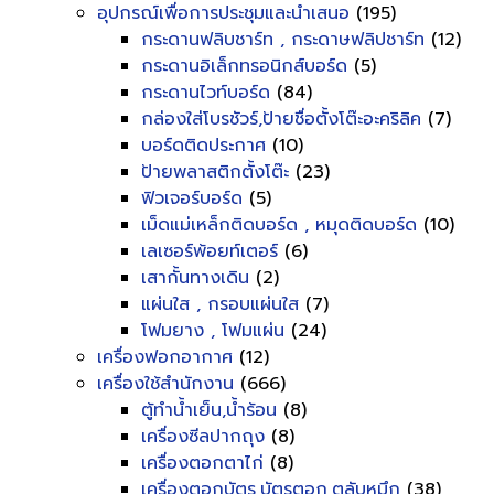
อุปกรณ์เพื่อการประชุมและนำเสนอ
(195)
กระดานฟลิบชาร์ท , กระดาษฟลิปชาร์ท
(12)
กระดานอิเล็กทรอนิกส์บอร์ด
(5)
กระดานไวท์บอร์ด
(84)
กล่องใส่โบรชัวร์,ป้ายชื่อตั้งโต๊ะอะคริลิค
(7)
บอร์ดติดประกาศ
(10)
ป้ายพลาสติกตั้งโต๊ะ
(23)
ฟิวเจอร์บอร์ด
(5)
เม็ดแม่เหล็กติดบอร์ด , หมุดติดบอร์ด
(10)
เลเซอร์พ้อยท์เตอร์
(6)
เสากั้นทางเดิน
(2)
แผ่นใส , กรอบแผ่นใส
(7)
โฟมยาง , โฟมแผ่น
(24)
เครื่องฟอกอากาศ
(12)
เครื่องใช้สำนักงาน
(666)
ตู้ทำน้ำเย็น,น้ำร้อน
(8)
เครื่องซีลปากถุง
(8)
เครื่องตอกตาไก่
(8)
เครื่องตอกบัตร,บัตรตอก,ตลับหมึก
(38)