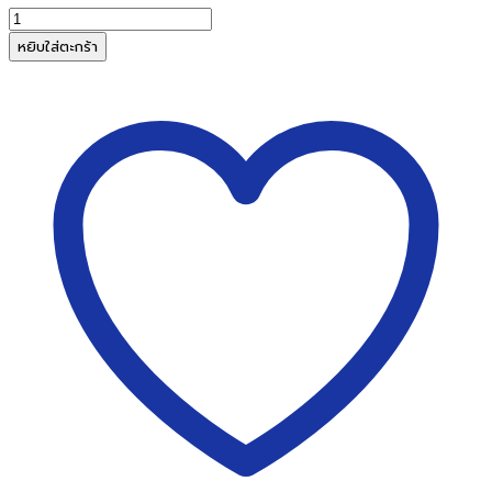
จำนวน
เครื่อง
หยิบใส่ตะกร้า
นับ
และ
ตรวจ
สอบ
ธนบัตร
ระบบ
ใบ
ปัด
POWER
BANK
AP-
707+Display
ชิ้น