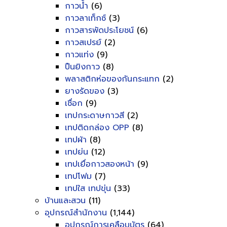
กาวน้ำ
(6)
กาวลาเท็กซ์
(3)
กาวสารพัดประโยชน์
(6)
กาวสเปรย์
(2)
กาวแท่ง
(9)
ปืนยิงกาว
(8)
พลาสติกห่อของกันกระแทก
(2)
ยางรัดของ
(3)
เชื่อก
(9)
เทปกระดาษกาวสี
(2)
เทปติดกล่อง OPP
(8)
เทปผ้า
(8)
เทปย่น
(12)
เทปเยื่อกาวสองหน้า
(9)
เทปโฟม
(7)
เทปใส เทปขุ่น
(33)
บ้านและสวน
(11)
อุปกรณ์สำนักงาน
(1,144)
อุปกรณ์การเคลือบบัตร
(64)