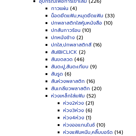
อุปกรณ์เพื่อการเข้าเล่ม
(226)
กาวแผ่น
(4)
น็อดยึดแฟ้ม,หมุดยึดแฟ้ม
(33)
ปกพลาสติกใสหุ้มหนังสือ
(10)
ปกสันกาวร้อน
(10)
ปกหนังช้าง
(2)
ปกใส,ปกพลาสติกสี
(16)
สันIBICLICK
(2)
สันขดลวด
(46)
สันตะปู,สันตะเกียบ
(9)
สันรูด
(6)
สันห่วงพลาสติก
(16)
สันเกลียวพลาสติก
(20)
ห่วงเหล็กใส่แฟ้ม
(52)
ห่วง2ห่วง
(21)
ห่วง3ห่วง
(6)
ห่วง4ห่วง
(1)
ห่วงออแกนไนซ์
(10)
ห่วงแฟ้มหนีบ,คลิ๊บบอร์ด
(14)