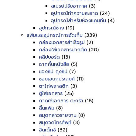
สเปรย์ปรับอากาศ
(3)
อุปกรณ์ทำความสะอาด
(24)
อุปกรณ์สำหรับห้องแคนทีน
(4)
อุปกรณ์ช่าง
(19)
แฟ้มและอุปกรณ์การจัดเก็บ
(339)
กล่องเอกสารสำเร็จรูป
(2)
กล่องใส่เอกสารปากตัด
(20)
คลิปบอร์ด
(13)
ฉากกั้นหนังสือ
(5)
ซองซิป ถุงซิป
(7)
ซองเอนกประสงค์
(11)
ตาไก่พลาสติก
(3)
ตู้ใส่เอกสาร
(25)
ถาดใส่เอกสาร ตะกร้า
(16)
ลิ้นแฟ้ม
(8)
สมุดกล่าวรายงาน
(8)
สมุดจดโทรศัพท์
(3)
อินเด็กซ์
(32)