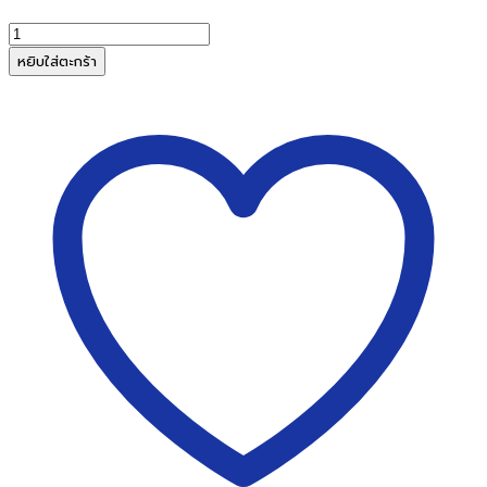
จำนวน
เครื่อง
หยิบใส่ตะกร้า
นับ
ธนบัตร
Uni-
SMART
รุ่น
US-
3200MG
ชิ้น