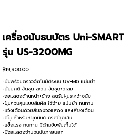
เครื่องนับธนบัตร Uni-SMART
รุ่น US-3200MG
฿
19,900.00
-นับพร้อมตรวจอัตโนมัติระบบ UV+MG แม่นยำ
-นับปกติ จัดชุด สะสม จัดชุด+สะสม
-จอแสดงด้านหน้า+ข้าง ลดรับฝุ่นระหว่างนับ
-ปุ่มควบคุมแบบสัมผัส ใช้ง่าย แม่นยำ ทนทาน
-แจ้งเตือนด้วยสีของจอแสดง และ
เสียงเตือน
-มีปุ่มสำหรับหยุดนับในกรณีฉุกเฉิน
-แข็งแรง ทนทาน มีด้ามจับพับเก็บได้
-มีจอแสดงจำนวนนับภายนอก