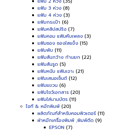
แฟ้ม 2 ห่วง
(35)
แฟ้ม 3 ห่วง
(8)
แฟ้ม 4 ห่วง
(3)
แฟ้มกระเป๋า
(6)
แฟ้มคลิปสปริง
(7)
แฟ้มคอม แฟ้มหีบเพลง
(3)
แฟ้มซอง ซองใสแข็ง
(15)
แฟ้มพับ
(11)
แฟ้มสันกว้าง ก้านยก
(22)
แฟ้มสันรูด
(5)
แฟ้มหนีบ แฟ้มเจาะ
(21)
แฟ้มเสนอเซ็นต์
(12)
แฟ้มแขวน
(6)
แฟ้มโชว์เอกสาร
(20)
แฟ้มใส่นามบัตร
(11)
ไอที & หมึกพิมพ์
(20)
ผลิตภัณฑ์สำหรับคอมพิวเตอร์
(11)
ผ้าหมึกเครื่องพิมพ์ ,พิมพ์ดีด
(9)
EPSON
(7)