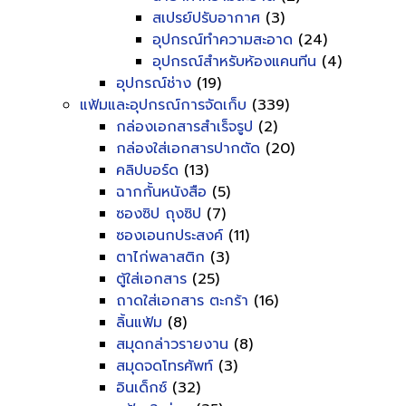
สเปรย์ปรับอากาศ
(3)
อุปกรณ์ทำความสะอาด
(24)
อุปกรณ์สำหรับห้องแคนทีน
(4)
อุปกรณ์ช่าง
(19)
แฟ้มและอุปกรณ์การจัดเก็บ
(339)
กล่องเอกสารสำเร็จรูป
(2)
กล่องใส่เอกสารปากตัด
(20)
คลิปบอร์ด
(13)
ฉากกั้นหนังสือ
(5)
ซองซิป ถุงซิป
(7)
ซองเอนกประสงค์
(11)
ตาไก่พลาสติก
(3)
ตู้ใส่เอกสาร
(25)
ถาดใส่เอกสาร ตะกร้า
(16)
ลิ้นแฟ้ม
(8)
สมุดกล่าวรายงาน
(8)
สมุดจดโทรศัพท์
(3)
อินเด็กซ์
(32)