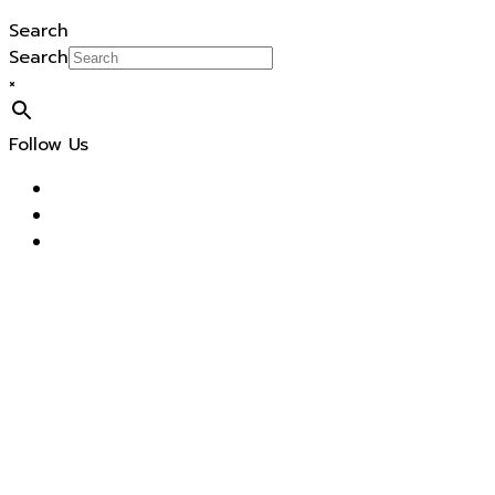
Search
Search
×
Follow Us