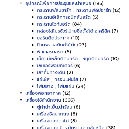
อุปกรณ์เพื่อการประชุมและนำเสนอ
(195)
กระดานฟลิบชาร์ท , กระดาษฟลิปชาร์ท
(12)
กระดานอิเล็กทรอนิกส์บอร์ด
(5)
กระดานไวท์บอร์ด
(84)
กล่องใส่โบรชัวร์,ป้ายชื่อตั้งโต๊ะอะคริลิค
(7)
บอร์ดติดประกาศ
(10)
ป้ายพลาสติกตั้งโต๊ะ
(23)
ฟิวเจอร์บอร์ด
(5)
เม็ดแม่เหล็กติดบอร์ด , หมุดติดบอร์ด
(10)
เลเซอร์พ้อยท์เตอร์
(6)
เสากั้นทางเดิน
(2)
แผ่นใส , กรอบแผ่นใส
(7)
โฟมยาง , โฟมแผ่น
(24)
เครื่องฟอกอากาศ
(12)
เครื่องใช้สำนักงาน
(666)
ตู้ทำน้ำเย็น,น้ำร้อน
(8)
เครื่องซีลปากถุง
(8)
เครื่องตอกตาไก่
(8)
เครื่องตอกบัตร,บัตรตอก,ตลับหมึก
(38)