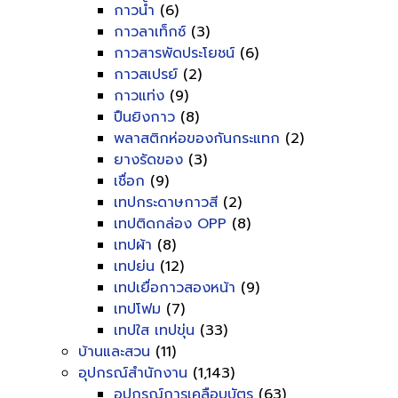
กาวน้ำ
(6)
กาวลาเท็กซ์
(3)
กาวสารพัดประโยชน์
(6)
กาวสเปรย์
(2)
กาวแท่ง
(9)
ปืนยิงกาว
(8)
พลาสติกห่อของกันกระแทก
(2)
ยางรัดของ
(3)
เชื่อก
(9)
เทปกระดาษกาวสี
(2)
เทปติดกล่อง OPP
(8)
เทปผ้า
(8)
เทปย่น
(12)
เทปเยื่อกาวสองหน้า
(9)
เทปโฟม
(7)
เทปใส เทปขุ่น
(33)
บ้านและสวน
(11)
อุปกรณ์สำนักงาน
(1,143)
อุปกรณ์การเคลือบบัตร
(63)