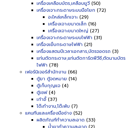
เครื่องเคลือบบัตร,เคลือบยูวี
(50)
เครื่องเจาะกระดาษระบบมือโยก
(72)
อะไหล่เหล็กเจาะ
(29)
เครื่องเจาะขนาดเล็ก
(16)
เครื่องเจาะขนาดใหญ่
(27)
เครื่องเจาะกระดาษระบบไฟฟ้า
(31)
เครื่องเย็บกระดาษไฟฟ้า
(21)
เครื่องแสตมป์เวลาเอกสาร,บัตรจอดรถ
(3)
แท่นตัดกระดาษ,แท่นตัดการ์ดพีวีซี,ตัดนามบัตร
ไฟฟ้า
(78)
เฟอร์นิเจอร์สำนักงาน
(66)
ตู้ยา ตู้จดหมาย
(14)
ตู้เก็บกุญแจ
(4)
ตู้เซฟ
(4)
เก้าอี้
(37)
โต๊ะทำงาน,โต๊ะพับ
(7)
แคนทีนและเครื่องมือช่าง
(52)
ผลิตภัณฑ์ทำความสะอาด
(33)
น้ำยาทำความสะอาด
(2)