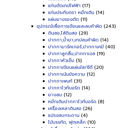
แท่นตัดเทปไฟฟ้า
(17)
แท่นประทับตรา หมึกเติม
(14)
แผ่นยางรองตัด
(11)
อุปกรณ์เพื่อการเขียนและลบคำผิด
(243)
ดินสอ,ไส้ดินสอ
(29)
ปากกา,น้ำยา,เทปลบคำผิด
(14)
ปากกามาร์คเกอร์,ปากกาเคมี
(40)
ปากกาลูกลื่น,ปากกาเจล
(19)
ปากกาหัวเข็ม
(5)
ปากกาเขียนแผ่นใส/ซีดี
(20)
ปากกาเน้นข้อความ
(12)
ปากกาเพนท์
(31)
ปากกาไวท์บอร์ด
(14)
ยางลบ
(12)
หมึกเติมปากกาไวท์บอร์ด
(8)
เครื่องเหลาดินสอ
(26)
แปรงลบกระดาน
(4)
ไม้บรรทัด, ฟุตเหล็ก
(10)