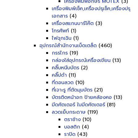
เครื่องพิมพ์อักษร MOTEX
(3)
เครื่องพิมพ์เช็ค,เครื่องปรุเช็ค,เครื่องปรุ
เอกสาร
(4)
เครื่องสแกนบาร์โค๊ต
(3)
โทรศัพท์
(1)
ไฟฉุกเฉิน
(1)
อุปกรณ์สำนักงานเบ็ดเตล็ด
(460)
กรรไกร
(19)
กล่องใส่อุปกรณ์เครื่องเขียน
(13)
คลิ๊บหนีบบัตร
(2)
คลิ๊ปดำ
(11)
ที่ถอนลวด
(10)
ที่เจาะรู ที่ตัดมุมบัตร
(21)
บัตรติดหน้าอก ป้ายคล้องคอ
(13)
มีดคัตเตอร์ ใบมีดคัตเตอร์
(81)
ลวดเย็บกระดาษ
(119)
ตราช้าง
(10)
บอสติก
(4)
ราปิด
(43)