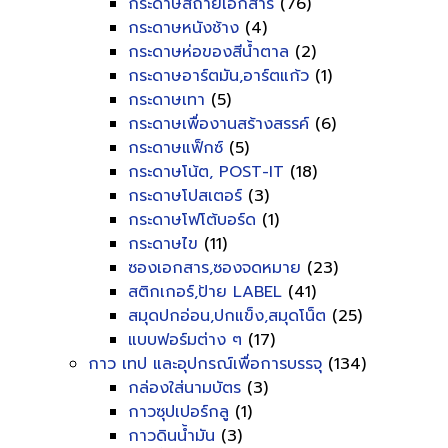
กระดาษสีถ่ายเอกสาร
(76)
กระดาษหนังช้าง
(4)
กระดาษห่อของสีน้ำตาล
(2)
กระดาษอาร์ตมัน,อาร์ตแก้ว
(1)
กระดาษเทา
(5)
กระดาษเพื่องานสร้างสรรค์
(6)
กระดาษแฟ็กซ์
(5)
กระดาษโน้ต, POST-IT
(18)
กระดาษโปสเตอร์
(3)
กระดาษโฟโต้บอร์ด
(1)
กระดาษไข
(11)
ซองเอกสาร,ซองจดหมาย
(23)
สติกเกอร์,ป้าย LABEL
(41)
สมุดปกอ่อน,ปกแข็ง,สมุดโน็ต
(25)
แบบฟอร์มต่าง ๆ
(17)
กาว เทป และอุปกรณ์เพื่อการบรรจุ
(134)
กล่องใส่นามบัตร
(3)
กาวซุปเปอร์กลู
(1)
กาวดินน้ำมัน
(3)