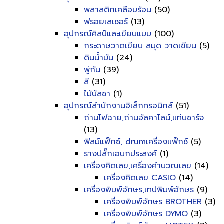
พลาสติกเคลือบร้อน
(50)
ฟรอยเลเซอร์
(13)
อุปกรณ์ศิลป์และเขียนแบบ
(100)
กระดาษวาดเขียน สมุด วาดเขียน
(5)
ดินน้ำมัน
(24)
พู่กัน
(39)
สี
(31)
ไม้บัลชา
(1)
อุปกรณ์สำนักงานอิเล็กทรอนิกส์
(51)
ถ่านไฟฉาย,ถ่านอัลคาไลน์,แท่นชาร์จ
(13)
ฟิลม์แฟ็กซ์, drumเครื่องแฟ็กซ์
(5)
รางปลั๊กเอนกประสงค์
(1)
เครื่องคิดเลข,เครื่องคำนวณเลข
(14)
เครื่องคิดเลข CASIO
(14)
เครื่องพิมพ์อักษร,เทปพิมพ์อักษร
(9)
เครื่องพิมพ์อักษร BROTHER
(3)
เครื่องพิมพ์อักษร DYMO
(3)