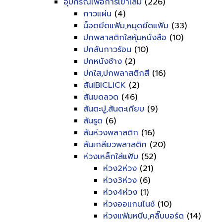
อุปกรณ์เพื่อการเข้าเล่ม
(226)
กาวแผ่น
(4)
น็อดยึดแฟ้ม,หมุดยึดแฟ้ม
(33)
ปกพลาสติกใสหุ้มหนังสือ
(10)
ปกสันกาวร้อน
(10)
ปกหนังช้าง
(2)
ปกใส,ปกพลาสติกสี
(16)
สันIBICLICK
(2)
สันขดลวด
(46)
สันตะปู,สันตะเกียบ
(9)
สันรูด
(6)
สันห่วงพลาสติก
(16)
สันเกลียวพลาสติก
(20)
ห่วงเหล็กใส่แฟ้ม
(52)
ห่วง2ห่วง
(21)
ห่วง3ห่วง
(6)
ห่วง4ห่วง
(1)
ห่วงออแกนไนซ์
(10)
ห่วงแฟ้มหนีบ,คลิ๊บบอร์ด
(14)