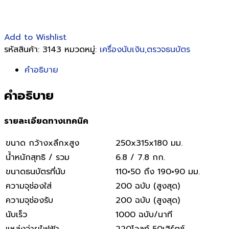
Add to Wishlist
รหัสสินค้า:
3143
หมวดหมู่:
เครื่องนับเงิน,ตรวจธนบัตร
คำอธิบาย
คำอธิบาย
รายละเอียดทางเทคนิค
ขนาด กว้างxลึกxสูง
250
x31
5
x
180 มม.
น้ำหนักสุทธิ / รวม
6.8 / 7.8 กก.
ขนาดธนบัตรที่นับ
110×50 ถึง 190×90 มม.
ความจุช่องใส่
200 ฉบับ (สูงสุด)
ความจุช่องรับ
200 ฉบับ (สูงสุด)
นับเร็ว
1000 ฉบับ/นาที
แหล่งจ่ายไฟฟ้า
220โวลท์ 50เฮิร์ตซ์