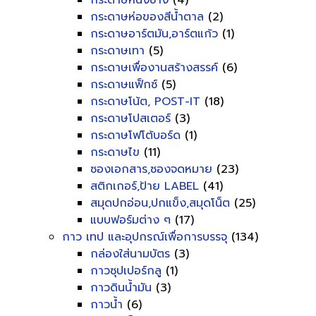
กระดาษหนังช้าง
(4)
กระดาษห่อของสีน้ำตาล
(2)
กระดาษอาร์ตมัน,อาร์ตแก้ว
(1)
กระดาษเทา
(5)
กระดาษเพื่องานสร้างสรรค์
(6)
กระดาษแฟ็กซ์
(5)
กระดาษโน้ต, POST-IT
(18)
กระดาษโปสเตอร์
(3)
กระดาษโฟโต้บอร์ด
(1)
กระดาษไข
(11)
ซองเอกสาร,ซองจดหมาย
(23)
สติกเกอร์,ป้าย LABEL
(41)
สมุดปกอ่อน,ปกแข็ง,สมุดโน็ต
(25)
แบบฟอร์มต่าง ๆ
(17)
กาว เทป และอุปกรณ์เพื่อการบรรจุ
(134)
กล่องใส่นามบัตร
(3)
กาวซุปเปอร์กลู
(1)
กาวดินน้ำมัน
(3)
กาวน้ำ
(6)