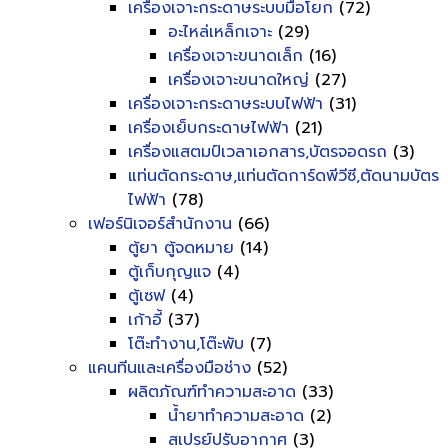
เครื่องเจาะกระดาษระบบมือโยก
(72)
อะไหล่เหล็กเจาะ
(29)
เครื่องเจาะขนาดเล็ก
(16)
เครื่องเจาะขนาดใหญ่
(27)
เครื่องเจาะกระดาษระบบไฟฟ้า
(31)
เครื่องเย็บกระดาษไฟฟ้า
(21)
เครื่องแสตมป์เวลาเอกสาร,บัตรจอดรถ
(3)
แท่นตัดกระดาษ,แท่นตัดการ์ดพีวีซี,ตัดนามบัตร
ไฟฟ้า
(78)
เฟอร์นิเจอร์สำนักงาน
(66)
ตู้ยา ตู้จดหมาย
(14)
ตู้เก็บกุญแจ
(4)
ตู้เซฟ
(4)
เก้าอี้
(37)
โต๊ะทำงาน,โต๊ะพับ
(7)
แคนทีนและเครื่องมือช่าง
(52)
ผลิตภัณฑ์ทำความสะอาด
(33)
น้ำยาทำความสะอาด
(2)
สเปรย์ปรับอากาศ
(3)