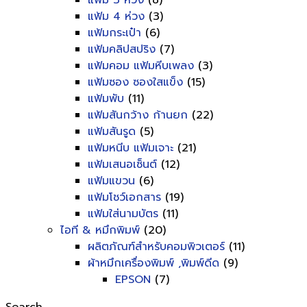
แฟ้ม 3 ห่วง
(8)
แฟ้ม 4 ห่วง
(3)
แฟ้มกระเป๋า
(6)
แฟ้มคลิปสปริง
(7)
แฟ้มคอม แฟ้มหีบเพลง
(3)
แฟ้มซอง ซองใสแข็ง
(15)
แฟ้มพับ
(11)
แฟ้มสันกว้าง ก้านยก
(22)
แฟ้มสันรูด
(5)
แฟ้มหนีบ แฟ้มเจาะ
(21)
แฟ้มเสนอเซ็นต์
(12)
แฟ้มแขวน
(6)
แฟ้มโชว์เอกสาร
(19)
แฟ้มใส่นามบัตร
(11)
ไอที & หมึกพิมพ์
(20)
ผลิตภัณฑ์สำหรับคอมพิวเตอร์
(11)
ผ้าหมึกเครื่องพิมพ์ ,พิมพ์ดีด
(9)
EPSON
(7)