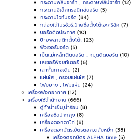
กระดานฟลิบชาร์ท , กระดาษฟลิปชาร์ท
(12)
กระดานอิเล็กทรอนิกส์บอร์ด
(5)
กระดานไวท์บอร์ด
(84)
กล่องใส่โบรชัวร์,ป้ายชื่อตั้งโต๊ะอะคริลิค
(7)
บอร์ดติดประกาศ
(10)
ป้ายพลาสติกตั้งโต๊ะ
(23)
ฟิวเจอร์บอร์ด
(5)
เม็ดแม่เหล็กติดบอร์ด , หมุดติดบอร์ด
(10)
เลเซอร์พ้อยท์เตอร์
(6)
เสากั้นทางเดิน
(2)
แผ่นใส , กรอบแผ่นใส
(7)
โฟมยาง , โฟมแผ่น
(24)
เครื่องฟอกอากาศ
(12)
เครื่องใช้สำนักงาน
(666)
ตู้ทำน้ำเย็น,น้ำร้อน
(8)
เครื่องซีลปากถุง
(8)
เครื่องตอกตาไก่
(8)
เครื่องตอกบัตร,บัตรตอก,ตลับหมึก
(38)
เครื่องตอกบัตร ALPHA time
(5)