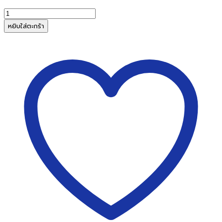
จำนวน
เครื่อง
หยิบใส่ตะกร้า
นับ
จำนวน
AROMA
AR504
T(ตั้ง
โต๊ะ)
ชิ้น