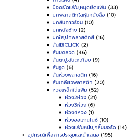
กาวแผ่น
(4)
น็อดยึดแฟ้ม,หมุดยึดแฟ้ม
(33)
ปกพลาสติกใสหุ้มหนังสือ
(10)
ปกสันกาวร้อน
(10)
ปกหนังช้าง
(2)
ปกใส,ปกพลาสติกสี
(16)
สันIBICLICK
(2)
สันขดลวด
(46)
สันตะปู,สันตะเกียบ
(9)
สันรูด
(6)
สันห่วงพลาสติก
(16)
สันเกลียวพลาสติก
(20)
ห่วงเหล็กใส่แฟ้ม
(52)
ห่วง2ห่วง
(21)
ห่วง3ห่วง
(6)
ห่วง4ห่วง
(1)
ห่วงออแกนไนซ์
(10)
ห่วงแฟ้มหนีบ,คลิ๊บบอร์ด
(14)
อุปกรณ์เพื่อการประชุมและนำเสนอ
(195)