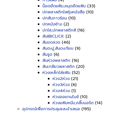
กาวแผ่น
(4)
น็อดยึดแฟ้ม,หมุดยึดแฟ้ม
(33)
ปกพลาสติกใสหุ้มหนังสือ
(10)
ปกสันกาวร้อน
(10)
ปกหนังช้าง
(2)
ปกใส,ปกพลาสติกสี
(16)
สันIBICLICK
(2)
สันขดลวด
(46)
สันตะปู,สันตะเกียบ
(9)
สันรูด
(6)
สันห่วงพลาสติก
(16)
สันเกลียวพลาสติก
(20)
ห่วงเหล็กใส่แฟ้ม
(52)
ห่วง2ห่วง
(21)
ห่วง3ห่วง
(6)
ห่วง4ห่วง
(1)
ห่วงออแกนไนซ์
(10)
ห่วงแฟ้มหนีบ,คลิ๊บบอร์ด
(14)
อุปกรณ์เพื่อการประชุมและนำเสนอ
(195)