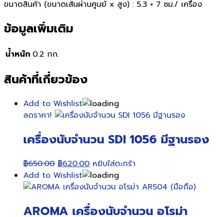
ขนาดสินค้า (ขนาดเส้นผ่านศูนย์ x สูง) : 5.3 × 7 ซม./ เครื่อง
ข้อมูลเพิ่มเติม
น้ำหนัก
0.2 กก.
สินค้าที่เกี่ยวข้อง
Add to Wishlist
ลดราคา!
เครื่องนับจำนวน SDI 1056 มีฐานรอง
Original
Current
฿
650.00
฿
620.00
หยิบใส่ตะกร้า
price
price
Add to Wishlist
was:
is:
฿650.00.
฿620.00.
AROMA เครื่องนับจำนวน อโรม่า