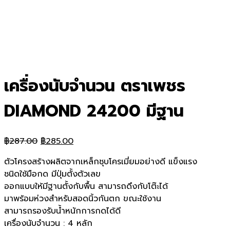
เครื่องนับจำนวน ตราเพชร
DIAMOND 24200 มีฐาน
Original
Current
฿
287.00
฿
285.00
price
price
ตัวโครงสร้างผลิตจากเหล็กชุบโครเมี่ยมอย่างดี แข็งแรง
was:
is:
ชนิดใช้มือกด มีปุ่มตั้งตัวเลข
฿287.00.
฿285.00.
ออกแบบให้มีฐานตั้งกับพื้น สามารถดึงกับโต๊ะได้
มาพร้อมห่วงสำหรับสอดนิ้วกันตก ขณะใช้งาน
สามารถรองรับน้ำหนักการกดได้ดี
เครื่องนับจำนวน : 4 หลัก