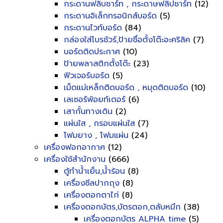
กระดานฟลิบชาร์ท , กระดาษฟลิปชาร์ท
(12)
กระดานอิเล็กทรอนิกส์บอร์ด
(5)
กระดานไวท์บอร์ด
(84)
กล่องใส่โบรชัวร์,ป้ายชื่อตั้งโต๊ะอะคริลิค
(7)
บอร์ดติดประกาศ
(10)
ป้ายพลาสติกตั้งโต๊ะ
(23)
ฟิวเจอร์บอร์ด
(5)
เม็ดแม่เหล็กติดบอร์ด , หมุดติดบอร์ด
(10)
เลเซอร์พ้อยท์เตอร์
(6)
เสากั้นทางเดิน
(2)
แผ่นใส , กรอบแผ่นใส
(7)
โฟมยาง , โฟมแผ่น
(24)
เครื่องฟอกอากาศ
(12)
เครื่องใช้สำนักงาน
(666)
ตู้ทำน้ำเย็น,น้ำร้อน
(8)
เครื่องซีลปากถุง
(8)
เครื่องตอกตาไก่
(8)
เครื่องตอกบัตร,บัตรตอก,ตลับหมึก
(38)
เครื่องตอกบัตร ALPHA time
(5)