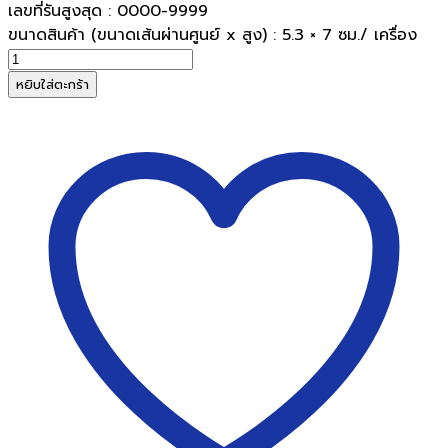
เลขที่รันสูงสุด : 0000-9999
ขนาดสินค้า (ขนาดเส้นผ่านศูนย์ x สูง) : 5.3 × 7 ซม./ เครื่อง
จำนวน
เครื่อง
หยิบใส่ตะกร้า
นับ
จำนวน
ตรา
เพชร
DIAMOND
24200
มี
ฐาน
ชิ้น