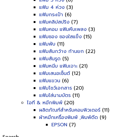
แฟ้ม 3 ห่วง
(8)
แฟ้ม 4 ห่วง
(3)
แฟ้มกระเป๋า
(6)
แฟ้มคลิปสปริง
(7)
แฟ้มคอม แฟ้มหีบเพลง
(3)
แฟ้มซอง ซองใสแข็ง
(15)
แฟ้มพับ
(11)
แฟ้มสันกว้าง ก้านยก
(22)
แฟ้มสันรูด
(5)
แฟ้มหนีบ แฟ้มเจาะ
(21)
แฟ้มเสนอเซ็นต์
(12)
แฟ้มแขวน
(6)
แฟ้มโชว์เอกสาร
(20)
แฟ้มใส่นามบัตร
(11)
ไอที & หมึกพิมพ์
(20)
ผลิตภัณฑ์สำหรับคอมพิวเตอร์
(11)
ผ้าหมึกเครื่องพิมพ์ ,พิมพ์ดีด
(9)
EPSON
(7)