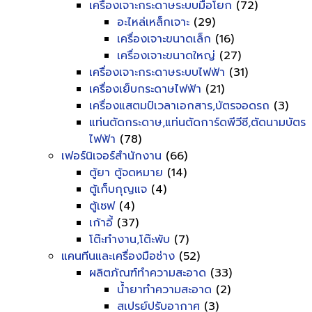
เครื่องเจาะกระดาษระบบมือโยก
(72)
อะไหล่เหล็กเจาะ
(29)
เครื่องเจาะขนาดเล็ก
(16)
เครื่องเจาะขนาดใหญ่
(27)
เครื่องเจาะกระดาษระบบไฟฟ้า
(31)
เครื่องเย็บกระดาษไฟฟ้า
(21)
เครื่องแสตมป์เวลาเอกสาร,บัตรจอดรถ
(3)
แท่นตัดกระดาษ,แท่นตัดการ์ดพีวีซี,ตัดนามบัตร
ไฟฟ้า
(78)
เฟอร์นิเจอร์สำนักงาน
(66)
ตู้ยา ตู้จดหมาย
(14)
ตู้เก็บกุญแจ
(4)
ตู้เซฟ
(4)
เก้าอี้
(37)
โต๊ะทำงาน,โต๊ะพับ
(7)
แคนทีนและเครื่องมือช่าง
(52)
ผลิตภัณฑ์ทำความสะอาด
(33)
น้ำยาทำความสะอาด
(2)
สเปรย์ปรับอากาศ
(3)