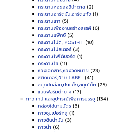
กระดาษหนังช้าง
(4)
กระดาษห่อของสีน้ำตาล
(2)
กระดาษอาร์ตมัน,อาร์ตแก้ว
(1)
กระดาษเทา
(5)
กระดาษเพื่องานสร้างสรรค์
(6)
กระดาษแฟ็กซ์
(5)
กระดาษโน้ต, POST-IT
(18)
กระดาษโปสเตอร์
(3)
กระดาษโฟโต้บอร์ด
(1)
กระดาษไข
(11)
ซองเอกสาร,ซองจดหมาย
(23)
สติกเกอร์,ป้าย LABEL
(41)
สมุดปกอ่อน,ปกแข็ง,สมุดโน็ต
(25)
แบบฟอร์มต่าง ๆ
(17)
กาว เทป และอุปกรณ์เพื่อการบรรจุ
(134)
กล่องใส่นามบัตร
(3)
กาวซุปเปอร์กลู
(1)
กาวดินน้ำมัน
(3)
กาวน้ำ
(6)