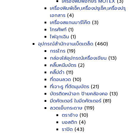
เครื่องพิมพ์อักษร MOTEX
(3)
เครื่องพิมพ์เช็ค,เครื่องปรุเช็ค,เครื่องปรุ
เอกสาร
(4)
เครื่องสแกนบาร์โค๊ต
(3)
โทรศัพท์
(1)
ไฟฉุกเฉิน
(1)
อุปกรณ์สำนักงานเบ็ดเตล็ด
(460)
กรรไกร
(19)
กล่องใส่อุปกรณ์เครื่องเขียน
(13)
คลิ๊บหนีบบัตร
(2)
คลิ๊ปดำ
(11)
ที่ถอนลวด
(10)
ที่เจาะรู ที่ตัดมุมบัตร
(21)
บัตรติดหน้าอก ป้ายคล้องคอ
(13)
มีดคัตเตอร์ ใบมีดคัตเตอร์
(81)
ลวดเย็บกระดาษ
(119)
ตราช้าง
(10)
บอสติก
(4)
ราปิด
(43)