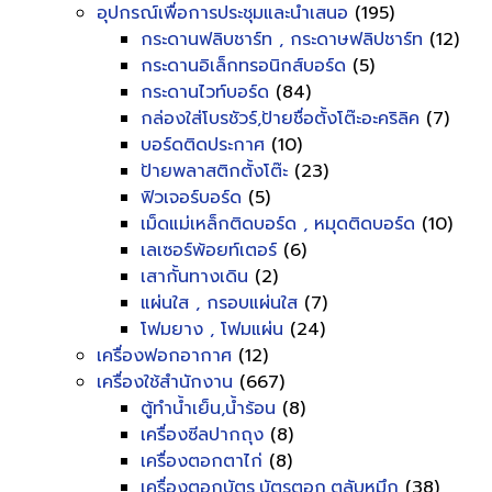
อุปกรณ์เพื่อการประชุมและนำเสนอ
(195)
กระดานฟลิบชาร์ท , กระดาษฟลิปชาร์ท
(12)
กระดานอิเล็กทรอนิกส์บอร์ด
(5)
กระดานไวท์บอร์ด
(84)
กล่องใส่โบรชัวร์,ป้ายชื่อตั้งโต๊ะอะคริลิค
(7)
บอร์ดติดประกาศ
(10)
ป้ายพลาสติกตั้งโต๊ะ
(23)
ฟิวเจอร์บอร์ด
(5)
เม็ดแม่เหล็กติดบอร์ด , หมุดติดบอร์ด
(10)
เลเซอร์พ้อยท์เตอร์
(6)
เสากั้นทางเดิน
(2)
แผ่นใส , กรอบแผ่นใส
(7)
โฟมยาง , โฟมแผ่น
(24)
เครื่องฟอกอากาศ
(12)
เครื่องใช้สำนักงาน
(667)
ตู้ทำน้ำเย็น,น้ำร้อน
(8)
เครื่องซีลปากถุง
(8)
เครื่องตอกตาไก่
(8)
เครื่องตอกบัตร,บัตรตอก,ตลับหมึก
(38)