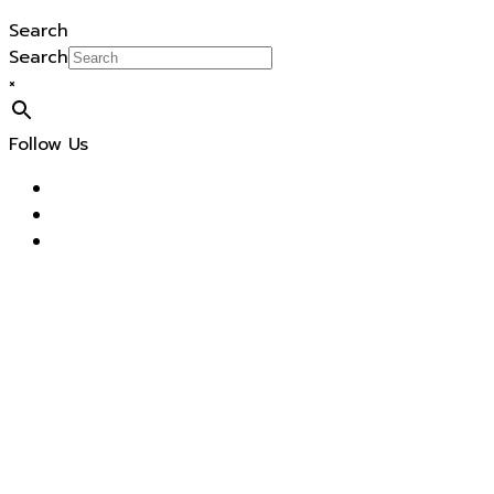
Search
Search
×
Follow Us