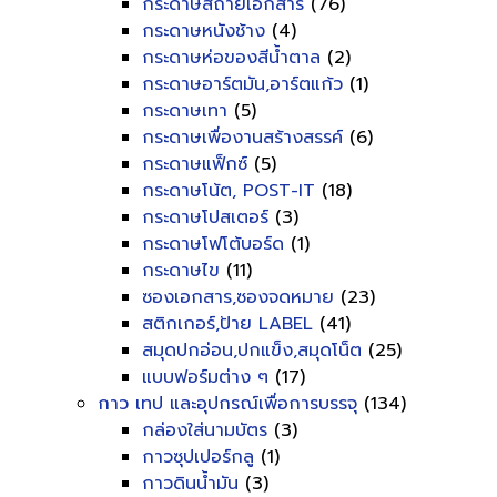
กระดาษสีถ่ายเอกสาร
(76)
กระดาษหนังช้าง
(4)
กระดาษห่อของสีน้ำตาล
(2)
กระดาษอาร์ตมัน,อาร์ตแก้ว
(1)
กระดาษเทา
(5)
กระดาษเพื่องานสร้างสรรค์
(6)
กระดาษแฟ็กซ์
(5)
กระดาษโน้ต, POST-IT
(18)
กระดาษโปสเตอร์
(3)
กระดาษโฟโต้บอร์ด
(1)
กระดาษไข
(11)
ซองเอกสาร,ซองจดหมาย
(23)
สติกเกอร์,ป้าย LABEL
(41)
สมุดปกอ่อน,ปกแข็ง,สมุดโน็ต
(25)
แบบฟอร์มต่าง ๆ
(17)
กาว เทป และอุปกรณ์เพื่อการบรรจุ
(134)
กล่องใส่นามบัตร
(3)
กาวซุปเปอร์กลู
(1)
กาวดินน้ำมัน
(3)