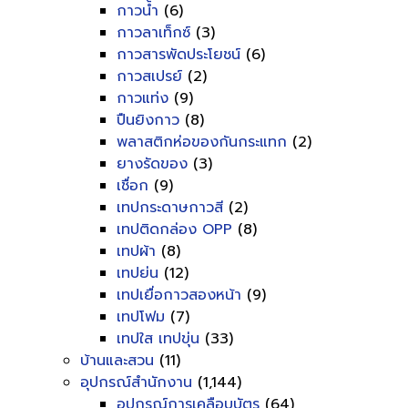
กาวน้ำ
(6)
กาวลาเท็กซ์
(3)
กาวสารพัดประโยชน์
(6)
กาวสเปรย์
(2)
กาวแท่ง
(9)
ปืนยิงกาว
(8)
พลาสติกห่อของกันกระแทก
(2)
ยางรัดของ
(3)
เชื่อก
(9)
เทปกระดาษกาวสี
(2)
เทปติดกล่อง OPP
(8)
เทปผ้า
(8)
เทปย่น
(12)
เทปเยื่อกาวสองหน้า
(9)
เทปโฟม
(7)
เทปใส เทปขุ่น
(33)
บ้านและสวน
(11)
อุปกรณ์สำนักงาน
(1,144)
อุปกรณ์การเคลือบบัตร
(64)