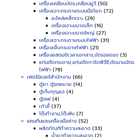
เครื่องเคลือบบัตร,เคลือบยูวี
(50)
เครื่องเจาะกระดาษระบบมือโยก
(72)
อะไหล่เหล็กเจาะ
(29)
เครื่องเจาะขนาดเล็ก
(16)
เครื่องเจาะขนาดใหญ่
(27)
เครื่องเจาะกระดาษระบบไฟฟ้า
(31)
เครื่องเย็บกระดาษไฟฟ้า
(21)
เครื่องแสตมป์เวลาเอกสาร,บัตรจอดรถ
(3)
แท่นตัดกระดาษ,แท่นตัดการ์ดพีวีซี,ตัดนามบัตร
ไฟฟ้า
(78)
เฟอร์นิเจอร์สำนักงาน
(66)
ตู้ยา ตู้จดหมาย
(14)
ตู้เก็บกุญแจ
(4)
ตู้เซฟ
(4)
เก้าอี้
(37)
โต๊ะทำงาน,โต๊ะพับ
(7)
แคนทีนและเครื่องมือช่าง
(52)
ผลิตภัณฑ์ทำความสะอาด
(33)
น้ำยาทำความสะอาด
(2)