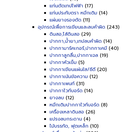
แท่นตัดเทปไฟฟ้า
(17)
แท่นประทับตรา หมึกเติม
(14)
แผ่นยางรองตัด
(11)
อุปกรณ์เพื่อการเขียนและลบคำผิด
(243)
ดินสอ,ไส้ดินสอ
(29)
ปากกา,น้ำยา,เทปลบคำผิด
(14)
ปากกามาร์คเกอร์,ปากกาเคมี
(40)
ปากกาลูกลื่น,ปากกาเจล
(19)
ปากกาหัวเข็ม
(5)
ปากกาเขียนแผ่นใส/ซีดี
(20)
ปากกาเน้นข้อความ
(12)
ปากกาเพนท์
(31)
ปากกาไวท์บอร์ด
(14)
ยางลบ
(12)
หมึกเติมปากกาไวท์บอร์ด
(8)
เครื่องเหลาดินสอ
(26)
แปรงลบกระดาน
(4)
ไม้บรรทัด, ฟุตเหล็ก
(10)