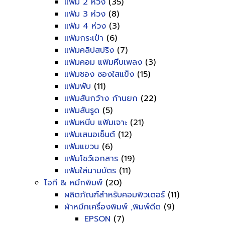
แฟ้ม 2 ห่วง
(35)
แฟ้ม 3 ห่วง
(8)
แฟ้ม 4 ห่วง
(3)
แฟ้มกระเป๋า
(6)
แฟ้มคลิปสปริง
(7)
แฟ้มคอม แฟ้มหีบเพลง
(3)
แฟ้มซอง ซองใสแข็ง
(15)
แฟ้มพับ
(11)
แฟ้มสันกว้าง ก้านยก
(22)
แฟ้มสันรูด
(5)
แฟ้มหนีบ แฟ้มเจาะ
(21)
แฟ้มเสนอเซ็นต์
(12)
แฟ้มแขวน
(6)
แฟ้มโชว์เอกสาร
(19)
แฟ้มใส่นามบัตร
(11)
ไอที & หมึกพิมพ์
(20)
ผลิตภัณฑ์สำหรับคอมพิวเตอร์
(11)
ผ้าหมึกเครื่องพิมพ์ ,พิมพ์ดีด
(9)
EPSON
(7)