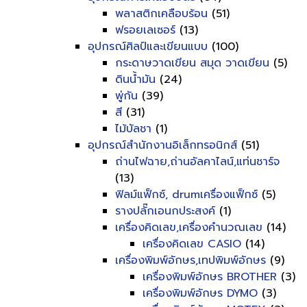
พลาสติกเคลือบร้อน
(51)
ฟรอยเลเซอร์
(13)
อุปกรณ์ศิลป์และเขียนแบบ
(100)
กระดาษวาดเขียน สมุด วาดเขียน
(5)
ดินน้ำมัน
(24)
พู่กัน
(39)
สี
(31)
ไม้บัลชา
(1)
อุปกรณ์สำนักงานอิเล็กทรอนิกส์
(51)
ถ่านไฟฉาย,ถ่านอัลคาไลน์,แท่นชาร์จ
(13)
ฟิลม์แฟ็กซ์, drumเครื่องแฟ็กซ์
(5)
รางปลั๊กเอนกประสงค์
(1)
เครื่องคิดเลข,เครื่องคำนวณเลข
(14)
เครื่องคิดเลข CASIO
(14)
เครื่องพิมพ์อักษร,เทปพิมพ์อักษร
(9)
เครื่องพิมพ์อักษร BROTHER
(3)
เครื่องพิมพ์อักษร DYMO
(3)