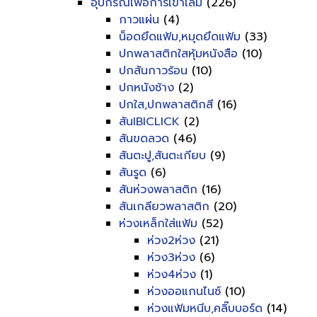
อุปกรณ์เพื่อการเข้าเล่ม
(226)
กาวแผ่น
(4)
น็อดยึดแฟ้ม,หมุดยึดแฟ้ม
(33)
ปกพลาสติกใสหุ้มหนังสือ
(10)
ปกสันกาวร้อน
(10)
ปกหนังช้าง
(2)
ปกใส,ปกพลาสติกสี
(16)
สันIBICLICK
(2)
สันขดลวด
(46)
สันตะปู,สันตะเกียบ
(9)
สันรูด
(6)
สันห่วงพลาสติก
(16)
สันเกลียวพลาสติก
(20)
ห่วงเหล็กใส่แฟ้ม
(52)
ห่วง2ห่วง
(21)
ห่วง3ห่วง
(6)
ห่วง4ห่วง
(1)
ห่วงออแกนไนซ์
(10)
ห่วงแฟ้มหนีบ,คลิ๊บบอร์ด
(14)