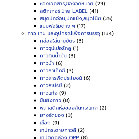
ซองเอกสาร,ซองจดหมาย
(23)
สติกเกอร์,ป้าย LABEL
(41)
สมุดปกอ่อน,ปกแข็ง,สมุดโน็ต
(25)
แบบฟอร์มต่าง ๆ
(17)
กาว เทป และอุปกรณ์เพื่อการบรรจุ
(134)
กล่องใส่นามบัตร
(3)
กาวซุปเปอร์กลู
(1)
กาวดินน้ำมัน
(3)
กาวน้ำ
(6)
กาวลาเท็กซ์
(3)
กาวสารพัดประโยชน์
(6)
กาวสเปรย์
(2)
กาวแท่ง
(9)
ปืนยิงกาว
(8)
พลาสติกห่อของกันกระแทก
(2)
ยางรัดของ
(3)
เชื่อก
(9)
เทปกระดาษกาวสี
(2)
เทปติดกล่อง OPP
(8)