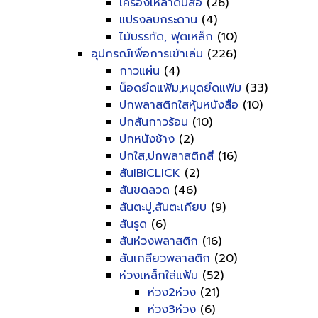
เครื่องเหลาดินสอ
(26)
แปรงลบกระดาน
(4)
ไม้บรรทัด, ฟุตเหล็ก
(10)
อุปกรณ์เพื่อการเข้าเล่ม
(226)
กาวแผ่น
(4)
น็อดยึดแฟ้ม,หมุดยึดแฟ้ม
(33)
ปกพลาสติกใสหุ้มหนังสือ
(10)
ปกสันกาวร้อน
(10)
ปกหนังช้าง
(2)
ปกใส,ปกพลาสติกสี
(16)
สันIBICLICK
(2)
สันขดลวด
(46)
สันตะปู,สันตะเกียบ
(9)
สันรูด
(6)
สันห่วงพลาสติก
(16)
สันเกลียวพลาสติก
(20)
ห่วงเหล็กใส่แฟ้ม
(52)
ห่วง2ห่วง
(21)
ห่วง3ห่วง
(6)