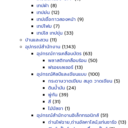
เทปผ้า
(8)
เทปย่น
(12)
เทปเยื่อกาวสองหน้า
(9)
เทปโฟม
(7)
เทปใส เทปขุ่น
(33)
บ้านและสวน
(11)
อุปกรณ์สำนักงาน
(1,143)
อุปกรณ์การเคลือบบัตร
(63)
พลาสติกเคลือบร้อน
(50)
ฟรอยเลเซอร์
(13)
อุปกรณ์ศิลป์และเขียนแบบ
(100)
กระดาษวาดเขียน สมุด วาดเขียน
(5)
ดินน้ำมัน
(24)
พู่กัน
(39)
สี
(31)
ไม้บัลชา
(1)
อุปกรณ์สำนักงานอิเล็กทรอนิกส์
(51)
ถ่านไฟฉาย,ถ่านอัลคาไลน์,แท่นชาร์จ
(13)