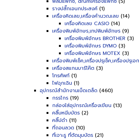
ฟิลม์แฟ็กซ์, drumเครื่องแฟ็กซ์
(5)
รางปลั๊กเอนกประสงค์
(1)
เครื่องคิดเลข,เครื่องคำนวณเลข
(14)
เครื่องคิดเลข CASIO
(14)
เครื่องพิมพ์อักษร,เทปพิมพ์อักษร
(9)
เครื่องพิมพ์อักษร BROTHER
(3)
เครื่องพิมพ์อักษร DYMO
(3)
เครื่องพิมพ์อักษร MOTEX
(3)
เครื่องพิมพ์เช็ค,เครื่องปรุเช็ค,เครื่องปรุเ
เครื่องสแกนบาร์โค๊ต
(3)
โทรศัพท์
(1)
ไฟฉุกเฉิน
(1)
อุปกรณ์สำนักงานเบ็ดเตล็ด
(460)
กรรไกร
(19)
กล่องใส่อุปกรณ์เครื่องเขียน
(13)
คลิ๊บหนีบบัตร
(2)
คลิ๊ปดำ
(11)
ที่ถอนลวด
(10)
ที่เจาะรู ที่ตัดมุมบัตร
(21)