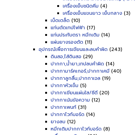
เครื่องเย็บชนิดคีม
(4)
เครื่องเย็บแขนยาว เย็บกลาง
(3)
เบ็ดเตล็ด
(10)
แท่นตัดเทปไฟฟ้า
(17)
แท่นประทับตรา หมึกเติม
(14)
แผ่นยางรองตัด
(11)
อุปกรณ์เพื่อการเขียนและลบคำผิด
(243)
ดินสอ,ไส้ดินสอ
(29)
ปากกา,น้ำยา,เทปลบคำผิด
(14)
ปากกามาร์คเกอร์,ปากกาเคมี
(40)
ปากกาลูกลื่น,ปากกาเจล
(19)
ปากกาหัวเข็ม
(5)
ปากกาเขียนแผ่นใส/ซีดี
(20)
ปากกาเน้นข้อความ
(12)
ปากกาเพนท์
(31)
ปากกาไวท์บอร์ด
(14)
ยางลบ
(12)
หมึกเติมปากกาไวท์บอร์ด
(8)