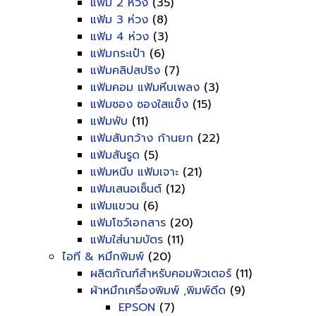
แฟ้ม 2 ห่วง
(35)
แฟ้ม 3 ห่วง
(8)
แฟ้ม 4 ห่วง
(3)
แฟ้มกระเป๋า
(6)
แฟ้มคลิปสปริง
(7)
แฟ้มคอม แฟ้มหีบเพลง
(3)
แฟ้มซอง ซองใสแข็ง
(15)
แฟ้มพับ
(11)
แฟ้มสันกว้าง ก้านยก
(22)
แฟ้มสันรูด
(5)
แฟ้มหนีบ แฟ้มเจาะ
(21)
แฟ้มเสนอเซ็นต์
(12)
แฟ้มแขวน
(6)
แฟ้มโชว์เอกสาร
(20)
แฟ้มใส่นามบัตร
(11)
ไอที & หมึกพิมพ์
(20)
ผลิตภัณฑ์สำหรับคอมพิวเตอร์
(11)
ผ้าหมึกเครื่องพิมพ์ ,พิมพ์ดีด
(9)
EPSON
(7)