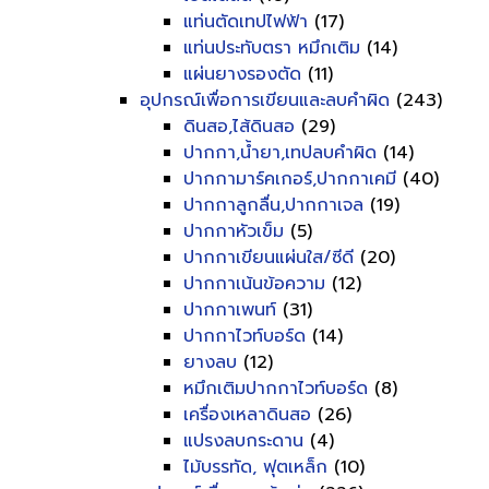
แท่นตัดเทปไฟฟ้า
(17)
แท่นประทับตรา หมึกเติม
(14)
แผ่นยางรองตัด
(11)
อุปกรณ์เพื่อการเขียนและลบคำผิด
(243)
ดินสอ,ไส้ดินสอ
(29)
ปากกา,น้ำยา,เทปลบคำผิด
(14)
ปากกามาร์คเกอร์,ปากกาเคมี
(40)
ปากกาลูกลื่น,ปากกาเจล
(19)
ปากกาหัวเข็ม
(5)
ปากกาเขียนแผ่นใส/ซีดี
(20)
ปากกาเน้นข้อความ
(12)
ปากกาเพนท์
(31)
ปากกาไวท์บอร์ด
(14)
ยางลบ
(12)
หมึกเติมปากกาไวท์บอร์ด
(8)
เครื่องเหลาดินสอ
(26)
แปรงลบกระดาน
(4)
ไม้บรรทัด, ฟุตเหล็ก
(10)