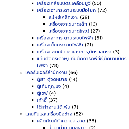
เครื่องเคลือบบัตร,เคลือบยูวี
(50)
เครื่องเจาะกระดาษระบบมือโยก
(72)
อะไหล่เหล็กเจาะ
(29)
เครื่องเจาะขนาดเล็ก
(16)
เครื่องเจาะขนาดใหญ่
(27)
เครื่องเจาะกระดาษระบบไฟฟ้า
(31)
เครื่องเย็บกระดาษไฟฟ้า
(21)
เครื่องแสตมป์เวลาเอกสาร,บัตรจอดรถ
(3)
แท่นตัดกระดาษ,แท่นตัดการ์ดพีวีซี,ตัดนามบัตร
ไฟฟ้า
(78)
เฟอร์นิเจอร์สำนักงาน
(66)
ตู้ยา ตู้จดหมาย
(14)
ตู้เก็บกุญแจ
(4)
ตู้เซฟ
(4)
เก้าอี้
(37)
โต๊ะทำงาน,โต๊ะพับ
(7)
แคนทีนและเครื่องมือช่าง
(52)
ผลิตภัณฑ์ทำความสะอาด
(33)
น้ำยาทำความสะอาด
(2)