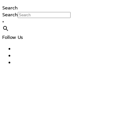
Search
Search
×
Follow Us