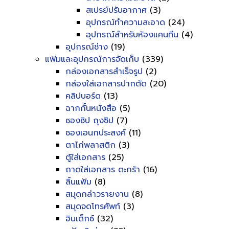
สเปรย์ปรับอากาศ
(3)
อุปกรณ์ทำความสะอาด
(24)
อุปกรณ์สำหรับห้องแคนทีน
(4)
อุปกรณ์ช่าง
(19)
แฟ้มและอุปกรณ์การจัดเก็บ
(339)
กล่องเอกสารสำเร็จรูป
(2)
กล่องใส่เอกสารปากตัด
(20)
คลิปบอร์ด
(13)
ฉากกั้นหนังสือ
(5)
ซองซิป ถุงซิป
(7)
ซองเอนกประสงค์
(11)
ตาไก่พลาสติก
(3)
ตู้ใส่เอกสาร
(25)
ถาดใส่เอกสาร ตะกร้า
(16)
ลิ้นแฟ้ม
(8)
สมุดกล่าวรายงาน
(8)
สมุดจดโทรศัพท์
(3)
อินเด็กซ์
(32)