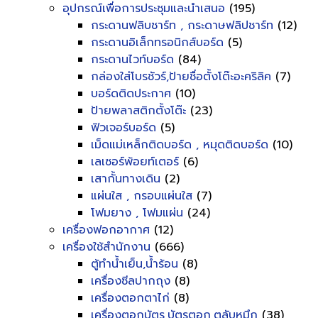
อุปกรณ์เพื่อการประชุมและนำเสนอ
(195)
กระดานฟลิบชาร์ท , กระดาษฟลิปชาร์ท
(12)
กระดานอิเล็กทรอนิกส์บอร์ด
(5)
กระดานไวท์บอร์ด
(84)
กล่องใส่โบรชัวร์,ป้ายชื่อตั้งโต๊ะอะคริลิค
(7)
บอร์ดติดประกาศ
(10)
ป้ายพลาสติกตั้งโต๊ะ
(23)
ฟิวเจอร์บอร์ด
(5)
เม็ดแม่เหล็กติดบอร์ด , หมุดติดบอร์ด
(10)
เลเซอร์พ้อยท์เตอร์
(6)
เสากั้นทางเดิน
(2)
แผ่นใส , กรอบแผ่นใส
(7)
โฟมยาง , โฟมแผ่น
(24)
เครื่องฟอกอากาศ
(12)
เครื่องใช้สำนักงาน
(666)
ตู้ทำน้ำเย็น,น้ำร้อน
(8)
เครื่องซีลปากถุง
(8)
เครื่องตอกตาไก่
(8)
เครื่องตอกบัตร,บัตรตอก,ตลับหมึก
(38)