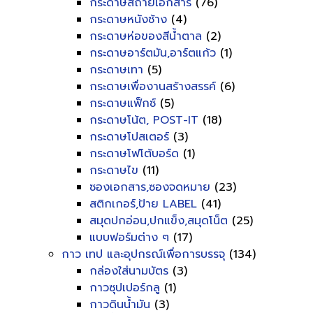
กระดาษสีถ่ายเอกสาร
(76)
กระดาษหนังช้าง
(4)
กระดาษห่อของสีน้ำตาล
(2)
กระดาษอาร์ตมัน,อาร์ตแก้ว
(1)
กระดาษเทา
(5)
กระดาษเพื่องานสร้างสรรค์
(6)
กระดาษแฟ็กซ์
(5)
กระดาษโน้ต, POST-IT
(18)
กระดาษโปสเตอร์
(3)
กระดาษโฟโต้บอร์ด
(1)
กระดาษไข
(11)
ซองเอกสาร,ซองจดหมาย
(23)
สติกเกอร์,ป้าย LABEL
(41)
สมุดปกอ่อน,ปกแข็ง,สมุดโน็ต
(25)
แบบฟอร์มต่าง ๆ
(17)
กาว เทป และอุปกรณ์เพื่อการบรรจุ
(134)
กล่องใส่นามบัตร
(3)
กาวซุปเปอร์กลู
(1)
กาวดินน้ำมัน
(3)