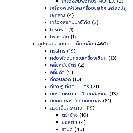
เครื่องพิมพ์อักษร MOTEX
(3)
เครื่องพิมพ์เช็ค,เครื่องปรุเช็ค,เครื่องปรุ
เอกสาร
(4)
เครื่องสแกนบาร์โค๊ต
(3)
โทรศัพท์
(1)
ไฟฉุกเฉิน
(1)
อุปกรณ์สำนักงานเบ็ดเตล็ด
(460)
กรรไกร
(19)
กล่องใส่อุปกรณ์เครื่องเขียน
(13)
คลิ๊บหนีบบัตร
(2)
คลิ๊ปดำ
(11)
ที่ถอนลวด
(10)
ที่เจาะรู ที่ตัดมุมบัตร
(21)
บัตรติดหน้าอก ป้ายคล้องคอ
(13)
มีดคัตเตอร์ ใบมีดคัตเตอร์
(81)
ลวดเย็บกระดาษ
(119)
ตราช้าง
(10)
บอสติก
(4)
ราปิด
(43)