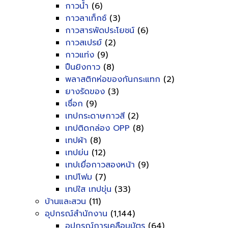
กาวน้ำ
(6)
กาวลาเท็กซ์
(3)
กาวสารพัดประโยชน์
(6)
กาวสเปรย์
(2)
กาวแท่ง
(9)
ปืนยิงกาว
(8)
พลาสติกห่อของกันกระแทก
(2)
ยางรัดของ
(3)
เชื่อก
(9)
เทปกระดาษกาวสี
(2)
เทปติดกล่อง OPP
(8)
เทปผ้า
(8)
เทปย่น
(12)
เทปเยื่อกาวสองหน้า
(9)
เทปโฟม
(7)
เทปใส เทปขุ่น
(33)
บ้านและสวน
(11)
อุปกรณ์สำนักงาน
(1,144)
อุปกรณ์การเคลือบบัตร
(64)