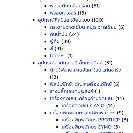
พลาสติกเคลือบร้อน
(51)
ฟรอยเลเซอร์
(13)
อุปกรณ์ศิลป์และเขียนแบบ
(100)
กระดาษวาดเขียน สมุด วาดเขียน
(5)
ดินน้ำมัน
(24)
พู่กัน
(39)
สี
(31)
ไม้บัลชา
(1)
อุปกรณ์สำนักงานอิเล็กทรอนิกส์
(51)
ถ่านไฟฉาย,ถ่านอัลคาไลน์,แท่นชาร์จ
(13)
ฟิลม์แฟ็กซ์, drumเครื่องแฟ็กซ์
(5)
รางปลั๊กเอนกประสงค์
(1)
เครื่องคิดเลข,เครื่องคำนวณเลข
(14)
เครื่องคิดเลข CASIO
(14)
เครื่องพิมพ์อักษร,เทปพิมพ์อักษร
(9)
เครื่องพิมพ์อักษร BROTHER
(3)
เครื่องพิมพ์อักษร DYMO
(3)