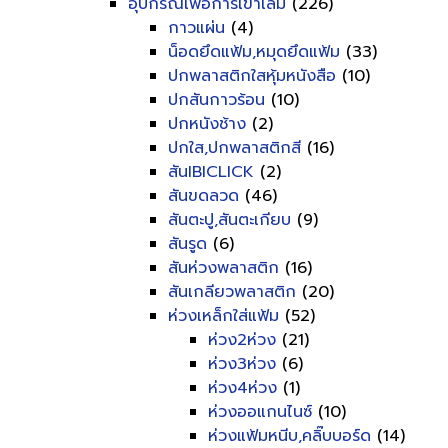
อุปกรณ์เพื่อการเข้าเล่ม
(226)
กาวแผ่น
(4)
น็อดยึดแฟ้ม,หมุดยึดแฟ้ม
(33)
ปกพลาสติกใสหุ้มหนังสือ
(10)
ปกสันกาวร้อน
(10)
ปกหนังช้าง
(2)
ปกใส,ปกพลาสติกสี
(16)
สันIBICLICK
(2)
สันขดลวด
(46)
สันตะปู,สันตะเกียบ
(9)
สันรูด
(6)
สันห่วงพลาสติก
(16)
สันเกลียวพลาสติก
(20)
ห่วงเหล็กใส่แฟ้ม
(52)
ห่วง2ห่วง
(21)
ห่วง3ห่วง
(6)
ห่วง4ห่วง
(1)
ห่วงออแกนไนซ์
(10)
ห่วงแฟ้มหนีบ,คลิ๊บบอร์ด
(14)