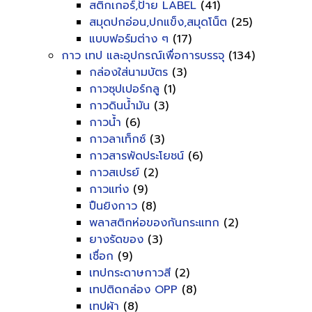
สติกเกอร์,ป้าย LABEL
(41)
สมุดปกอ่อน,ปกแข็ง,สมุดโน็ต
(25)
แบบฟอร์มต่าง ๆ
(17)
กาว เทป และอุปกรณ์เพื่อการบรรจุ
(134)
กล่องใส่นามบัตร
(3)
กาวซุปเปอร์กลู
(1)
กาวดินน้ำมัน
(3)
กาวน้ำ
(6)
กาวลาเท็กซ์
(3)
กาวสารพัดประโยชน์
(6)
กาวสเปรย์
(2)
กาวแท่ง
(9)
ปืนยิงกาว
(8)
พลาสติกห่อของกันกระแทก
(2)
ยางรัดของ
(3)
เชื่อก
(9)
เทปกระดาษกาวสี
(2)
เทปติดกล่อง OPP
(8)
เทปผ้า
(8)