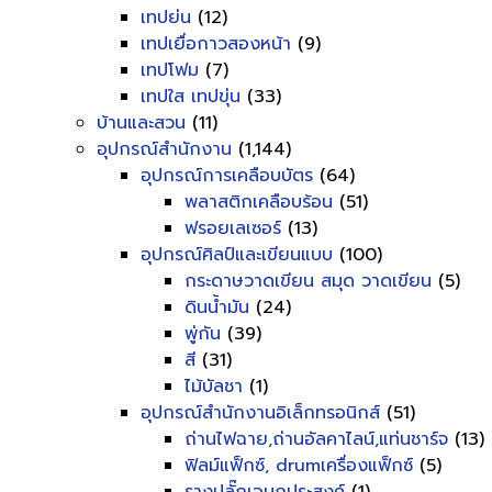
เทปย่น
(12)
เทปเยื่อกาวสองหน้า
(9)
เทปโฟม
(7)
เทปใส เทปขุ่น
(33)
บ้านและสวน
(11)
อุปกรณ์สำนักงาน
(1,144)
อุปกรณ์การเคลือบบัตร
(64)
พลาสติกเคลือบร้อน
(51)
ฟรอยเลเซอร์
(13)
อุปกรณ์ศิลป์และเขียนแบบ
(100)
กระดาษวาดเขียน สมุด วาดเขียน
(5)
ดินน้ำมัน
(24)
พู่กัน
(39)
สี
(31)
ไม้บัลชา
(1)
อุปกรณ์สำนักงานอิเล็กทรอนิกส์
(51)
ถ่านไฟฉาย,ถ่านอัลคาไลน์,แท่นชาร์จ
(13)
ฟิลม์แฟ็กซ์, drumเครื่องแฟ็กซ์
(5)