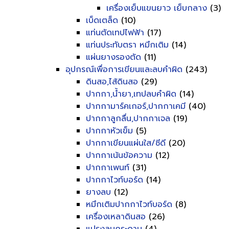
เครื่องเย็บแขนยาว เย็บกลาง
(3)
เบ็ดเตล็ด
(10)
แท่นตัดเทปไฟฟ้า
(17)
แท่นประทับตรา หมึกเติม
(14)
แผ่นยางรองตัด
(11)
อุปกรณ์เพื่อการเขียนและลบคำผิด
(243)
ดินสอ,ไส้ดินสอ
(29)
ปากกา,น้ำยา,เทปลบคำผิด
(14)
ปากกามาร์คเกอร์,ปากกาเคมี
(40)
ปากกาลูกลื่น,ปากกาเจล
(19)
ปากกาหัวเข็ม
(5)
ปากกาเขียนแผ่นใส/ซีดี
(20)
ปากกาเน้นข้อความ
(12)
ปากกาเพนท์
(31)
ปากกาไวท์บอร์ด
(14)
ยางลบ
(12)
หมึกเติมปากกาไวท์บอร์ด
(8)
เครื่องเหลาดินสอ
(26)