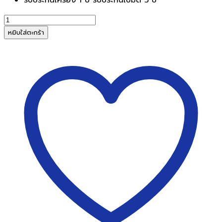
จำนวน
เครื่อง
หยิบใส่ตะกร้า
ทำลาย
เอกสาร
Fellowes
รุ่น
LX201(12
แผ่น
A4)
ชิ้น