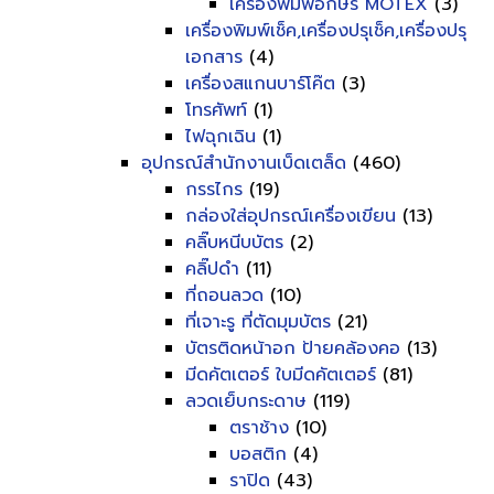
เครื่องพิมพ์อักษร MOTEX
(3)
เครื่องพิมพ์เช็ค,เครื่องปรุเช็ค,เครื่องปรุ
เอกสาร
(4)
เครื่องสแกนบาร์โค๊ต
(3)
โทรศัพท์
(1)
ไฟฉุกเฉิน
(1)
อุปกรณ์สำนักงานเบ็ดเตล็ด
(460)
กรรไกร
(19)
กล่องใส่อุปกรณ์เครื่องเขียน
(13)
คลิ๊บหนีบบัตร
(2)
คลิ๊ปดำ
(11)
ที่ถอนลวด
(10)
ที่เจาะรู ที่ตัดมุมบัตร
(21)
บัตรติดหน้าอก ป้ายคล้องคอ
(13)
มีดคัตเตอร์ ใบมีดคัตเตอร์
(81)
ลวดเย็บกระดาษ
(119)
ตราช้าง
(10)
บอสติก
(4)
ราปิด
(43)