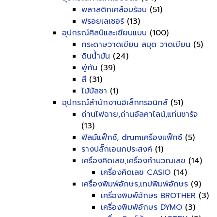
พลาสติกเคลือบร้อน
(51)
ฟรอยเลเซอร์
(13)
อุปกรณ์ศิลป์และเขียนแบบ
(100)
กระดาษวาดเขียน สมุด วาดเขียน
(5)
ดินน้ำมัน
(24)
พู่กัน
(39)
สี
(31)
ไม้บัลชา
(1)
อุปกรณ์สำนักงานอิเล็กทรอนิกส์
(51)
ถ่านไฟฉาย,ถ่านอัลคาไลน์,แท่นชาร์จ
(13)
ฟิลม์แฟ็กซ์, drumเครื่องแฟ็กซ์
(5)
รางปลั๊กเอนกประสงค์
(1)
เครื่องคิดเลข,เครื่องคำนวณเลข
(14)
เครื่องคิดเลข CASIO
(14)
เครื่องพิมพ์อักษร,เทปพิมพ์อักษร
(9)
เครื่องพิมพ์อักษร BROTHER
(3)
เครื่องพิมพ์อักษร DYMO
(3)