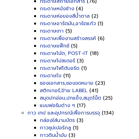
กระดาษสีถ่ายเอกสาร
(76)
กระดาษหนังช้าง
(4)
กระดาษห่อของสีน้ำตาล
(2)
กระดาษอาร์ตมัน,อาร์ตแก้ว
(1)
กระดาษเทา
(5)
กระดาษเพื่องานสร้างสรรค์
(6)
กระดาษแฟ็กซ์
(5)
กระดาษโน้ต, POST-IT
(18)
กระดาษโปสเตอร์
(3)
กระดาษโฟโต้บอร์ด
(1)
กระดาษไข
(11)
ซองเอกสาร,ซองจดหมาย
(23)
สติกเกอร์,ป้าย LABEL
(41)
สมุดปกอ่อน,ปกแข็ง,สมุดโน็ต
(25)
แบบฟอร์มต่าง ๆ
(17)
กาว เทป และอุปกรณ์เพื่อการบรรจุ
(134)
กล่องใส่นามบัตร
(3)
กาวซุปเปอร์กลู
(1)
กาวดินน้ำมัน
(3)