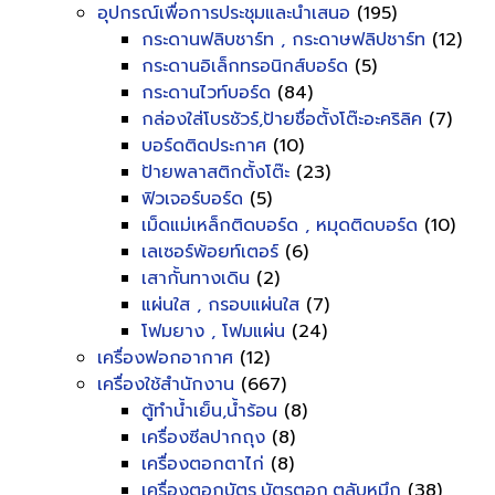
อุปกรณ์เพื่อการประชุมและนำเสนอ
(195)
กระดานฟลิบชาร์ท , กระดาษฟลิปชาร์ท
(12)
กระดานอิเล็กทรอนิกส์บอร์ด
(5)
กระดานไวท์บอร์ด
(84)
กล่องใส่โบรชัวร์,ป้ายชื่อตั้งโต๊ะอะคริลิค
(7)
บอร์ดติดประกาศ
(10)
ป้ายพลาสติกตั้งโต๊ะ
(23)
ฟิวเจอร์บอร์ด
(5)
เม็ดแม่เหล็กติดบอร์ด , หมุดติดบอร์ด
(10)
เลเซอร์พ้อยท์เตอร์
(6)
เสากั้นทางเดิน
(2)
แผ่นใส , กรอบแผ่นใส
(7)
โฟมยาง , โฟมแผ่น
(24)
เครื่องฟอกอากาศ
(12)
เครื่องใช้สำนักงาน
(667)
ตู้ทำน้ำเย็น,น้ำร้อน
(8)
เครื่องซีลปากถุง
(8)
เครื่องตอกตาไก่
(8)
เครื่องตอกบัตร,บัตรตอก,ตลับหมึก
(38)