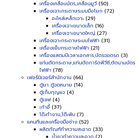
เครื่องเคลือบบัตร,เคลือบยูวี
(50)
เครื่องเจาะกระดาษระบบมือโยก
(72)
อะไหล่เหล็กเจาะ
(29)
เครื่องเจาะขนาดเล็ก
(16)
เครื่องเจาะขนาดใหญ่
(27)
เครื่องเจาะกระดาษระบบไฟฟ้า
(31)
เครื่องเย็บกระดาษไฟฟ้า
(21)
เครื่องแสตมป์เวลาเอกสาร,บัตรจอดรถ
(3)
แท่นตัดกระดาษ,แท่นตัดการ์ดพีวีซี,ตัดนามบัตร
ไฟฟ้า
(78)
เฟอร์นิเจอร์สำนักงาน
(66)
ตู้ยา ตู้จดหมาย
(14)
ตู้เก็บกุญแจ
(4)
ตู้เซฟ
(4)
เก้าอี้
(37)
โต๊ะทำงาน,โต๊ะพับ
(7)
แคนทีนและเครื่องมือช่าง
(52)
ผลิตภัณฑ์ทำความสะอาด
(33)
น้ำยาทำความสะอาด
(2)