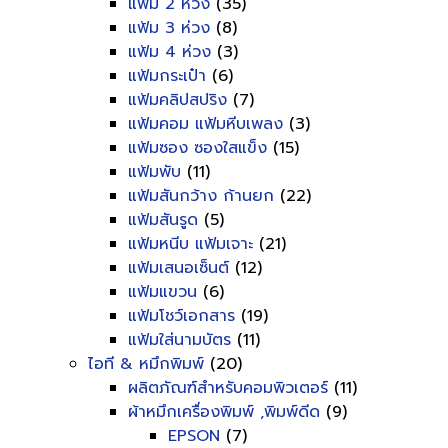
แฟ้ม 2 ห่วง
(35)
แฟ้ม 3 ห่วง
(8)
แฟ้ม 4 ห่วง
(3)
แฟ้มกระเป๋า
(6)
แฟ้มคลิปสปริง
(7)
แฟ้มคอม แฟ้มหีบเพลง
(3)
แฟ้มซอง ซองใสแข็ง
(15)
แฟ้มพับ
(11)
แฟ้มสันกว้าง ก้านยก
(22)
แฟ้มสันรูด
(5)
แฟ้มหนีบ แฟ้มเจาะ
(21)
แฟ้มเสนอเซ็นต์
(12)
แฟ้มแขวน
(6)
แฟ้มโชว์เอกสาร
(19)
แฟ้มใส่นามบัตร
(11)
ไอที & หมึกพิมพ์
(20)
ผลิตภัณฑ์สำหรับคอมพิวเตอร์
(11)
ผ้าหมึกเครื่องพิมพ์ ,พิมพ์ดีด
(9)
EPSON
(7)