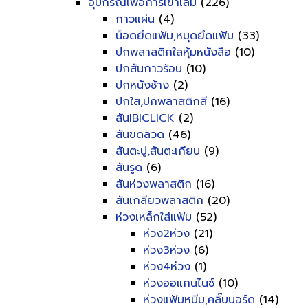
อุปกรณ์เพื่อการเข้าเล่ม
(226)
กาวแผ่น
(4)
น็อดยึดแฟ้ม,หมุดยึดแฟ้ม
(33)
ปกพลาสติกใสหุ้มหนังสือ
(10)
ปกสันกาวร้อน
(10)
ปกหนังช้าง
(2)
ปกใส,ปกพลาสติกสี
(16)
สันIBICLICK
(2)
สันขดลวด
(46)
สันตะปู,สันตะเกียบ
(9)
สันรูด
(6)
สันห่วงพลาสติก
(16)
สันเกลียวพลาสติก
(20)
ห่วงเหล็กใส่แฟ้ม
(52)
ห่วง2ห่วง
(21)
ห่วง3ห่วง
(6)
ห่วง4ห่วง
(1)
ห่วงออแกนไนซ์
(10)
ห่วงแฟ้มหนีบ,คลิ๊บบอร์ด
(14)