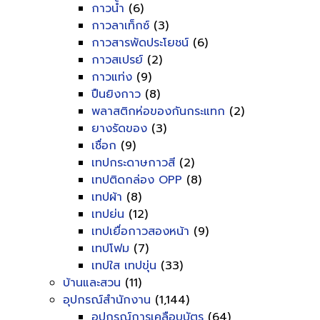
กาวน้ำ
(6)
กาวลาเท็กซ์
(3)
กาวสารพัดประโยชน์
(6)
กาวสเปรย์
(2)
กาวแท่ง
(9)
ปืนยิงกาว
(8)
พลาสติกห่อของกันกระแทก
(2)
ยางรัดของ
(3)
เชื่อก
(9)
เทปกระดาษกาวสี
(2)
เทปติดกล่อง OPP
(8)
เทปผ้า
(8)
เทปย่น
(12)
เทปเยื่อกาวสองหน้า
(9)
เทปโฟม
(7)
เทปใส เทปขุ่น
(33)
บ้านและสวน
(11)
อุปกรณ์สำนักงาน
(1,144)
อุปกรณ์การเคลือบบัตร
(64)