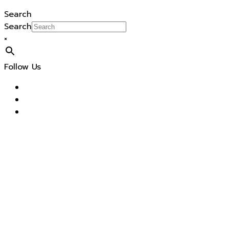
Search
Search
×
Follow Us