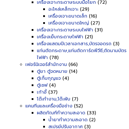
เครื่องเจาะกระดาษระบบมือโยก
(72)
อะไหล่เหล็กเจาะ
(29)
เครื่องเจาะขนาดเล็ก
(16)
เครื่องเจาะขนาดใหญ่
(27)
เครื่องเจาะกระดาษระบบไฟฟ้า
(31)
เครื่องเย็บกระดาษไฟฟ้า
(21)
เครื่องแสตมป์เวลาเอกสาร,บัตรจอดรถ
(3)
แท่นตัดกระดาษ,แท่นตัดการ์ดพีวีซี,ตัดนามบัตร
ไฟฟ้า
(78)
เฟอร์นิเจอร์สำนักงาน
(66)
ตู้ยา ตู้จดหมาย
(14)
ตู้เก็บกุญแจ
(4)
ตู้เซฟ
(4)
เก้าอี้
(37)
โต๊ะทำงาน,โต๊ะพับ
(7)
แคนทีนและเครื่องมือช่าง
(52)
ผลิตภัณฑ์ทำความสะอาด
(33)
น้ำยาทำความสะอาด
(2)
สเปรย์ปรับอากาศ
(3)