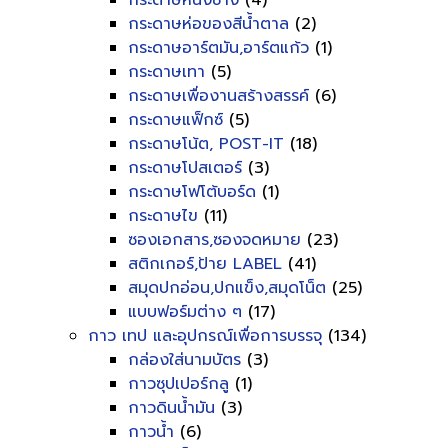
กระดาษหนังช้าง
(4)
กระดาษห่อของสีน้ำตาล
(2)
กระดาษอาร์ตมัน,อาร์ตแก้ว
(1)
กระดาษเทา
(5)
กระดาษเพื่องานสร้างสรรค์
(6)
กระดาษแฟ็กซ์
(5)
กระดาษโน้ต, POST-IT
(18)
กระดาษโปสเตอร์
(3)
กระดาษโฟโต้บอร์ด
(1)
กระดาษไข
(11)
ซองเอกสาร,ซองจดหมาย
(23)
สติกเกอร์,ป้าย LABEL
(41)
สมุดปกอ่อน,ปกแข็ง,สมุดโน็ต
(25)
แบบฟอร์มต่าง ๆ
(17)
กาว เทป และอุปกรณ์เพื่อการบรรจุ
(134)
กล่องใส่นามบัตร
(3)
กาวซุปเปอร์กลู
(1)
กาวดินน้ำมัน
(3)
กาวน้ำ
(6)