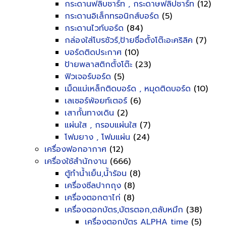
กระดานฟลิบชาร์ท , กระดาษฟลิปชาร์ท
(12)
กระดานอิเล็กทรอนิกส์บอร์ด
(5)
กระดานไวท์บอร์ด
(84)
กล่องใส่โบรชัวร์,ป้ายชื่อตั้งโต๊ะอะคริลิค
(7)
บอร์ดติดประกาศ
(10)
ป้ายพลาสติกตั้งโต๊ะ
(23)
ฟิวเจอร์บอร์ด
(5)
เม็ดแม่เหล็กติดบอร์ด , หมุดติดบอร์ด
(10)
เลเซอร์พ้อยท์เตอร์
(6)
เสากั้นทางเดิน
(2)
แผ่นใส , กรอบแผ่นใส
(7)
โฟมยาง , โฟมแผ่น
(24)
เครื่องฟอกอากาศ
(12)
เครื่องใช้สำนักงาน
(666)
ตู้ทำน้ำเย็น,น้ำร้อน
(8)
เครื่องซีลปากถุง
(8)
เครื่องตอกตาไก่
(8)
เครื่องตอกบัตร,บัตรตอก,ตลับหมึก
(38)
เครื่องตอกบัตร ALPHA time
(5)