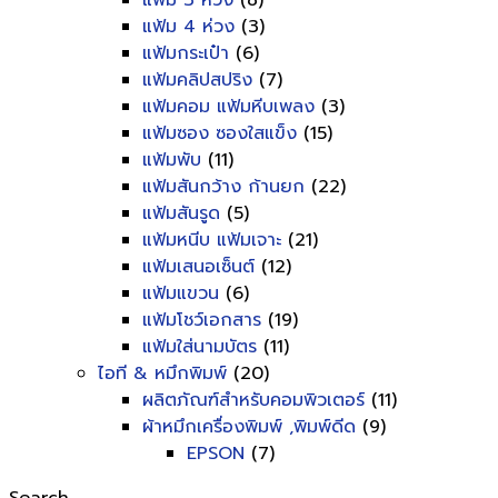
แฟ้ม 3 ห่วง
(8)
แฟ้ม 4 ห่วง
(3)
แฟ้มกระเป๋า
(6)
แฟ้มคลิปสปริง
(7)
แฟ้มคอม แฟ้มหีบเพลง
(3)
แฟ้มซอง ซองใสแข็ง
(15)
แฟ้มพับ
(11)
แฟ้มสันกว้าง ก้านยก
(22)
แฟ้มสันรูด
(5)
แฟ้มหนีบ แฟ้มเจาะ
(21)
แฟ้มเสนอเซ็นต์
(12)
แฟ้มแขวน
(6)
แฟ้มโชว์เอกสาร
(19)
แฟ้มใส่นามบัตร
(11)
ไอที & หมึกพิมพ์
(20)
ผลิตภัณฑ์สำหรับคอมพิวเตอร์
(11)
ผ้าหมึกเครื่องพิมพ์ ,พิมพ์ดีด
(9)
EPSON
(7)