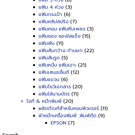
แฟ้ม 3 ห่วง
(8)
แฟ้ม 4 ห่วง
(3)
แฟ้มกระเป๋า
(6)
แฟ้มคลิปสปริง
(7)
แฟ้มคอม แฟ้มหีบเพลง
(3)
แฟ้มซอง ซองใสแข็ง
(15)
แฟ้มพับ
(11)
แฟ้มสันกว้าง ก้านยก
(22)
แฟ้มสันรูด
(5)
แฟ้มหนีบ แฟ้มเจาะ
(21)
แฟ้มเสนอเซ็นต์
(12)
แฟ้มแขวน
(6)
แฟ้มโชว์เอกสาร
(20)
แฟ้มใส่นามบัตร
(11)
ไอที & หมึกพิมพ์
(20)
ผลิตภัณฑ์สำหรับคอมพิวเตอร์
(11)
ผ้าหมึกเครื่องพิมพ์ ,พิมพ์ดีด
(9)
EPSON
(7)