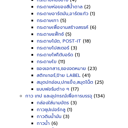
กระดาษหนังช้าง
(4)
กระดาษห่อของสีน้ำตาล
(2)
กระดาษอาร์ตมัน,อาร์ตแก้ว
(1)
กระดาษเทา
(5)
กระดาษเพื่องานสร้างสรรค์
(6)
กระดาษแฟ็กซ์
(5)
กระดาษโน้ต, POST-IT
(18)
กระดาษโปสเตอร์
(3)
กระดาษโฟโต้บอร์ด
(1)
กระดาษไข
(11)
ซองเอกสาร,ซองจดหมาย
(23)
สติกเกอร์,ป้าย LABEL
(41)
สมุดปกอ่อน,ปกแข็ง,สมุดโน็ต
(25)
แบบฟอร์มต่าง ๆ
(17)
กาว เทป และอุปกรณ์เพื่อการบรรจุ
(134)
กล่องใส่นามบัตร
(3)
กาวซุปเปอร์กลู
(1)
กาวดินน้ำมัน
(3)
กาวน้ำ
(6)