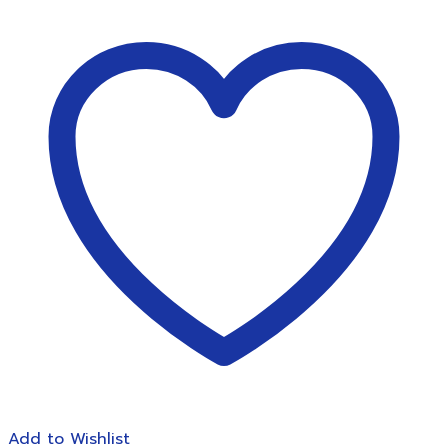
เอกสาร
และ
ซีดี
OASTAR
รุ่น
WINNER
V-
T
(31แผ่น
A4)
ชิ้น
Add to Wishlist