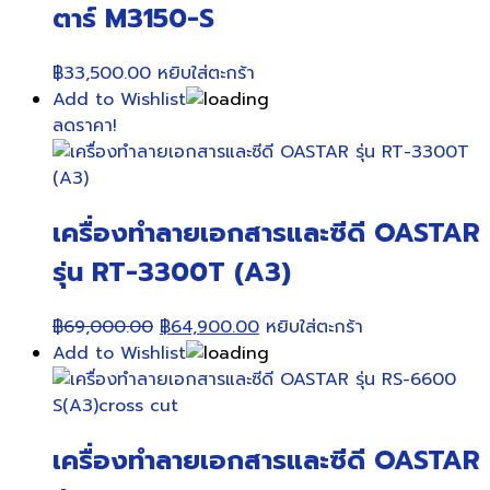
ตาร์ M3150-S
฿
33,500.00
หยิบใส่ตะกร้า
Add to Wishlist
ลดราคา!
เครื่องทำลายเอกสารและซีดี OASTAR
รุ่น RT-3300T (A3)
Original
Current
฿
69,000.00
฿
64,900.00
หยิบใส่ตะกร้า
price
price
Add to Wishlist
was:
is:
฿69,000.00.
฿64,900.00.
เครื่องทำลายเอกสารและซีดี OASTAR