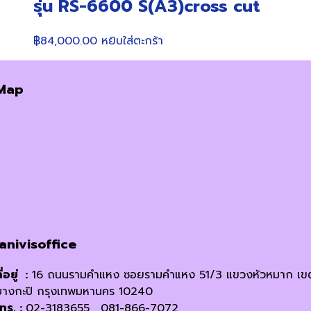
รุ่น RS-6600 S(A3)cross cut
฿
84,000.00
หยิบใส่ตะกร้า
Map
janivisoffice
ี่อยู่ :
16 ถนนรามคำแหง ซอยรามคำแหง 51/3 แขวงหัวหมาก เข
บางกะปิ กรุงเทพมหานคร 10240
โทร. :
02-3183655 , 081-866-7072,