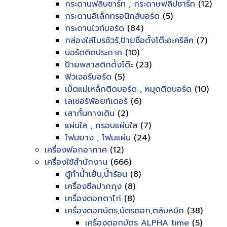
กระดานฟลิบชาร์ท , กระดาษฟลิปชาร์ท
(12)
กระดานอิเล็กทรอนิกส์บอร์ด
(5)
กระดานไวท์บอร์ด
(84)
กล่องใส่โบรชัวร์,ป้ายชื่อตั้งโต๊ะอะคริลิค
(7)
บอร์ดติดประกาศ
(10)
ป้ายพลาสติกตั้งโต๊ะ
(23)
ฟิวเจอร์บอร์ด
(5)
เม็ดแม่เหล็กติดบอร์ด , หมุดติดบอร์ด
(10)
เลเซอร์พ้อยท์เตอร์
(6)
เสากั้นทางเดิน
(2)
แผ่นใส , กรอบแผ่นใส
(7)
โฟมยาง , โฟมแผ่น
(24)
เครื่องฟอกอากาศ
(12)
เครื่องใช้สำนักงาน
(666)
ตู้ทำน้ำเย็น,น้ำร้อน
(8)
เครื่องซีลปากถุง
(8)
เครื่องตอกตาไก่
(8)
เครื่องตอกบัตร,บัตรตอก,ตลับหมึก
(38)
เครื่องตอกบัตร ALPHA time
(5)