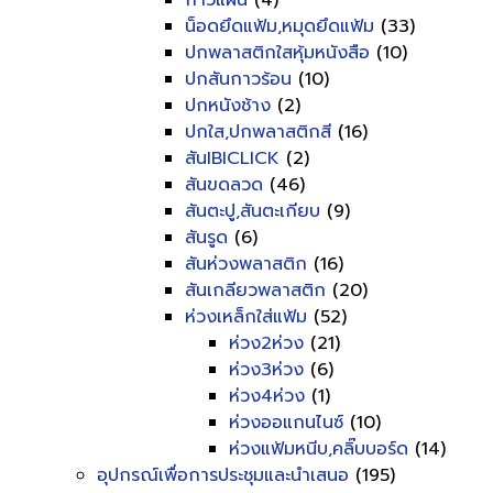
กาวแผ่น
(4)
น็อดยึดแฟ้ม,หมุดยึดแฟ้ม
(33)
ปกพลาสติกใสหุ้มหนังสือ
(10)
ปกสันกาวร้อน
(10)
ปกหนังช้าง
(2)
ปกใส,ปกพลาสติกสี
(16)
สันIBICLICK
(2)
สันขดลวด
(46)
สันตะปู,สันตะเกียบ
(9)
สันรูด
(6)
สันห่วงพลาสติก
(16)
สันเกลียวพลาสติก
(20)
ห่วงเหล็กใส่แฟ้ม
(52)
ห่วง2ห่วง
(21)
ห่วง3ห่วง
(6)
ห่วง4ห่วง
(1)
ห่วงออแกนไนซ์
(10)
ห่วงแฟ้มหนีบ,คลิ๊บบอร์ด
(14)
อุปกรณ์เพื่อการประชุมและนำเสนอ
(195)