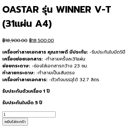
OASTAR รุ่น WINNER V-T
(31แผ่น A4)
Original
Current
฿
18,900.00
฿
18,500.00
price
price
เครื่องทำลายเอกสาร คุณภาพดี มีประกัน:
-รับประกันใบมีด5ปี
was:
is:
เครื่องย่อยเอกสาร:
-ทำลายครั้งละ31แผ่น
฿18,900.00.
฿18,500.00.
ย่อยกระดาษ:
-ช่องใส่เอกสารกว้าง 23 ซม.
ทำลายกระดาษ:
-ทำลายเป็นเส้นตรง
เครื่องทำลายเอกสาร:
-ตัวถังบรรจุได้ 32.7 ลิตร
รับประกันตัวเครื่อง 1 ปี
รับประกันใบมีด 5 ปี
จำนวน
เครื่อง
หยิบใส่ตะกร้า
ทำลาย