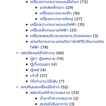
เครื่องเจาะกระดาษระบบมือโยก
(72)
อะไหล่เหล็กเจาะ
(29)
เครื่องเจาะขนาดเล็ก
(16)
เครื่องเจาะขนาดใหญ่
(27)
เครื่องเจาะกระดาษระบบไฟฟ้า
(31)
เครื่องเย็บกระดาษไฟฟ้า
(21)
เครื่องแสตมป์เวลาเอกสาร,บัตรจอดรถ
(3)
แท่นตัดกระดาษ,แท่นตัดการ์ดพีวีซี,ตัดนามบัตร
ไฟฟ้า
(78)
เฟอร์นิเจอร์สำนักงาน
(66)
ตู้ยา ตู้จดหมาย
(14)
ตู้เก็บกุญแจ
(4)
ตู้เซฟ
(4)
เก้าอี้
(37)
โต๊ะทำงาน,โต๊ะพับ
(7)
แคนทีนและเครื่องมือช่าง
(52)
ผลิตภัณฑ์ทำความสะอาด
(33)
น้ำยาทำความสะอาด
(2)
สเปรย์ปรับอากาศ
(3)