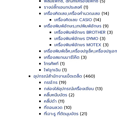
ฟิลม์แฟ็กซ์, drumเครื่องแฟ็กซ์
(5)
รางปลั๊กเอนกประสงค์
(1)
เครื่องคิดเลข,เครื่องคำนวณเลข
(14)
เครื่องคิดเลข CASIO
(14)
เครื่องพิมพ์อักษร,เทปพิมพ์อักษร
(9)
เครื่องพิมพ์อักษร BROTHER
(3)
เครื่องพิมพ์อักษร DYMO
(3)
เครื่องพิมพ์อักษร MOTEX
(3)
เครื่องพิมพ์เช็ค,เครื่องปรุเช็ค,เครื่องปรุเ
เครื่องสแกนบาร์โค๊ต
(3)
โทรศัพท์
(1)
ไฟฉุกเฉิน
(1)
อุปกรณ์สำนักงานเบ็ดเตล็ด
(460)
กรรไกร
(19)
กล่องใส่อุปกรณ์เครื่องเขียน
(13)
คลิ๊บหนีบบัตร
(2)
คลิ๊ปดำ
(11)
ที่ถอนลวด
(10)
ที่เจาะรู ที่ตัดมุมบัตร
(21)