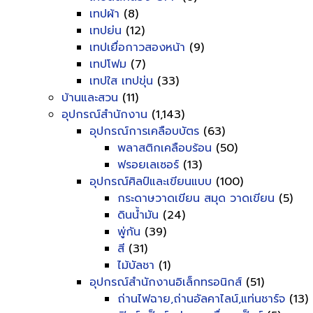
เทปผ้า
(8)
เทปย่น
(12)
เทปเยื่อกาวสองหน้า
(9)
เทปโฟม
(7)
เทปใส เทปขุ่น
(33)
บ้านและสวน
(11)
อุปกรณ์สำนักงาน
(1,143)
อุปกรณ์การเคลือบบัตร
(63)
พลาสติกเคลือบร้อน
(50)
ฟรอยเลเซอร์
(13)
อุปกรณ์ศิลป์และเขียนแบบ
(100)
กระดาษวาดเขียน สมุด วาดเขียน
(5)
ดินน้ำมัน
(24)
พู่กัน
(39)
สี
(31)
ไม้บัลชา
(1)
อุปกรณ์สำนักงานอิเล็กทรอนิกส์
(51)
ถ่านไฟฉาย,ถ่านอัลคาไลน์,แท่นชาร์จ
(13)