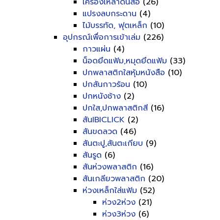
เครื่องเหลาดินสอ
(26)
แปรงลบกระดาน
(4)
ไม้บรรทัด, ฟุตเหล็ก
(10)
อุปกรณ์เพื่อการเข้าเล่ม
(226)
กาวแผ่น
(4)
น็อดยึดแฟ้ม,หมุดยึดแฟ้ม
(33)
ปกพลาสติกใสหุ้มหนังสือ
(10)
ปกสันกาวร้อน
(10)
ปกหนังช้าง
(2)
ปกใส,ปกพลาสติกสี
(16)
สันIBICLICK
(2)
สันขดลวด
(46)
สันตะปู,สันตะเกียบ
(9)
สันรูด
(6)
สันห่วงพลาสติก
(16)
สันเกลียวพลาสติก
(20)
ห่วงเหล็กใส่แฟ้ม
(52)
ห่วง2ห่วง
(21)
ห่วง3ห่วง
(6)