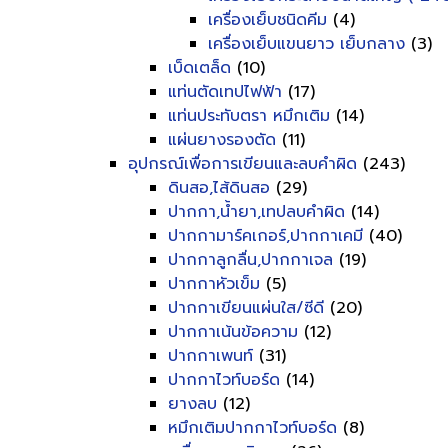
เครื่องเย็บชนิดคีม
(4)
เครื่องเย็บแขนยาว เย็บกลาง
(3)
เบ็ดเตล็ด
(10)
แท่นตัดเทปไฟฟ้า
(17)
แท่นประทับตรา หมึกเติม
(14)
แผ่นยางรองตัด
(11)
อุปกรณ์เพื่อการเขียนและลบคำผิด
(243)
ดินสอ,ไส้ดินสอ
(29)
ปากกา,น้ำยา,เทปลบคำผิด
(14)
ปากกามาร์คเกอร์,ปากกาเคมี
(40)
ปากกาลูกลื่น,ปากกาเจล
(19)
ปากกาหัวเข็ม
(5)
ปากกาเขียนแผ่นใส/ซีดี
(20)
ปากกาเน้นข้อความ
(12)
ปากกาเพนท์
(31)
ปากกาไวท์บอร์ด
(14)
ยางลบ
(12)
หมึกเติมปากกาไวท์บอร์ด
(8)