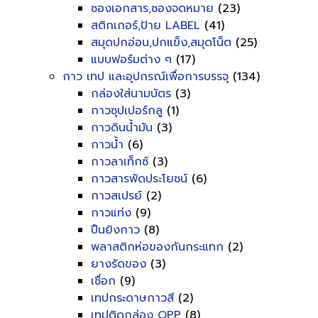
ซองเอกสาร,ซองจดหมาย
(23)
สติกเกอร์,ป้าย LABEL
(41)
สมุดปกอ่อน,ปกแข็ง,สมุดโน็ต
(25)
แบบฟอร์มต่าง ๆ
(17)
กาว เทป และอุปกรณ์เพื่อการบรรจุ
(134)
กล่องใส่นามบัตร
(3)
กาวซุปเปอร์กลู
(1)
กาวดินน้ำมัน
(3)
กาวน้ำ
(6)
กาวลาเท็กซ์
(3)
กาวสารพัดประโยชน์
(6)
กาวสเปรย์
(2)
กาวแท่ง
(9)
ปืนยิงกาว
(8)
พลาสติกห่อของกันกระแทก
(2)
ยางรัดของ
(3)
เชื่อก
(9)
เทปกระดาษกาวสี
(2)
เทปติดกล่อง OPP
(8)