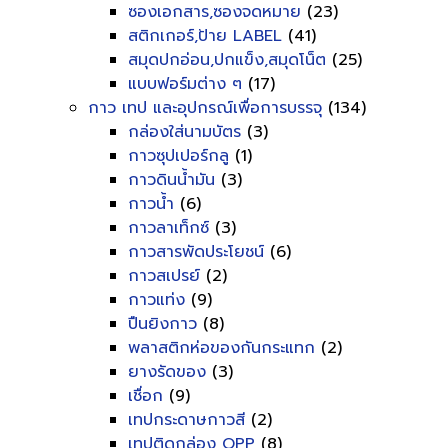
ซองเอกสาร,ซองจดหมาย
(23)
สติกเกอร์,ป้าย LABEL
(41)
สมุดปกอ่อน,ปกแข็ง,สมุดโน็ต
(25)
แบบฟอร์มต่าง ๆ
(17)
กาว เทป และอุปกรณ์เพื่อการบรรจุ
(134)
กล่องใส่นามบัตร
(3)
กาวซุปเปอร์กลู
(1)
กาวดินน้ำมัน
(3)
กาวน้ำ
(6)
กาวลาเท็กซ์
(3)
กาวสารพัดประโยชน์
(6)
กาวสเปรย์
(2)
กาวแท่ง
(9)
ปืนยิงกาว
(8)
พลาสติกห่อของกันกระแทก
(2)
ยางรัดของ
(3)
เชื่อก
(9)
เทปกระดาษกาวสี
(2)
เทปติดกล่อง OPP
(8)