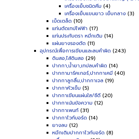
เครื่องเย็บชนิดคีม
(4)
เครื่องเย็บแขนยาว เย็บกลาง
(3)
เบ็ดเตล็ด
(10)
แท่นตัดเทปไฟฟ้า
(17)
แท่นประทับตรา หมึกเติม
(14)
แผ่นยางรองตัด
(11)
อุปกรณ์เพื่อการเขียนและลบคำผิด
(243)
ดินสอ,ไส้ดินสอ
(29)
ปากกา,น้ำยา,เทปลบคำผิด
(14)
ปากกามาร์คเกอร์,ปากกาเคมี
(40)
ปากกาลูกลื่น,ปากกาเจล
(19)
ปากกาหัวเข็ม
(5)
ปากกาเขียนแผ่นใส/ซีดี
(20)
ปากกาเน้นข้อความ
(12)
ปากกาเพนท์
(31)
ปากกาไวท์บอร์ด
(14)
ยางลบ
(12)
หมึกเติมปากกาไวท์บอร์ด
(8)