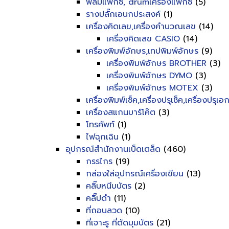
ฟิลม์แฟ็กซ์, drumเครื่องแฟ็กซ์
(5)
รางปลั๊กเอนกประสงค์
(1)
เครื่องคิดเลข,เครื่องคำนวณเลข
(14)
เครื่องคิดเลข CASIO
(14)
เครื่องพิมพ์อักษร,เทปพิมพ์อักษร
(9)
เครื่องพิมพ์อักษร BROTHER
(3)
เครื่องพิมพ์อักษร DYMO
(3)
เครื่องพิมพ์อักษร MOTEX
(3)
เครื่องพิมพ์เช็ค,เครื่องปรุเช็ค,เครื่องปรุเ
เครื่องสแกนบาร์โค๊ต
(3)
โทรศัพท์
(1)
ไฟฉุกเฉิน
(1)
อุปกรณ์สำนักงานเบ็ดเตล็ด
(460)
กรรไกร
(19)
กล่องใส่อุปกรณ์เครื่องเขียน
(13)
คลิ๊บหนีบบัตร
(2)
คลิ๊ปดำ
(11)
ที่ถอนลวด
(10)
ที่เจาะรู ที่ตัดมุมบัตร
(21)