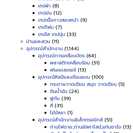
เทปผ้า
(8)
เทปย่น
(12)
เทปเยื่อกาวสองหน้า
(9)
เทปโฟม
(7)
เทปใส เทปขุ่น
(33)
บ้านและสวน
(11)
อุปกรณ์สำนักงาน
(1,144)
อุปกรณ์การเคลือบบัตร
(64)
พลาสติกเคลือบร้อน
(51)
ฟรอยเลเซอร์
(13)
อุปกรณ์ศิลป์และเขียนแบบ
(100)
กระดาษวาดเขียน สมุด วาดเขียน
(5)
ดินน้ำมัน
(24)
พู่กัน
(39)
สี
(31)
ไม้บัลชา
(1)
อุปกรณ์สำนักงานอิเล็กทรอนิกส์
(51)
ถ่านไฟฉาย,ถ่านอัลคาไลน์,แท่นชาร์จ
(13)