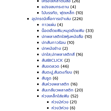
เครื่องเหลาดินสอ
(26)
แปรงลบกระดาน
(4)
ไม้บรรทัด, ฟุตเหล็ก
(10)
อุปกรณ์เพื่อการเข้าเล่ม
(226)
กาวแผ่น
(4)
น็อดยึดแฟ้ม,หมุดยึดแฟ้ม
(33)
ปกพลาสติกใสหุ้มหนังสือ
(10)
ปกสันกาวร้อน
(10)
ปกหนังช้าง
(2)
ปกใส,ปกพลาสติกสี
(16)
สันIBICLICK
(2)
สันขดลวด
(46)
สันตะปู,สันตะเกียบ
(9)
สันรูด
(6)
สันห่วงพลาสติก
(16)
สันเกลียวพลาสติก
(20)
ห่วงเหล็กใส่แฟ้ม
(52)
ห่วง2ห่วง
(21)
ห่วง3ห่วง
(6)