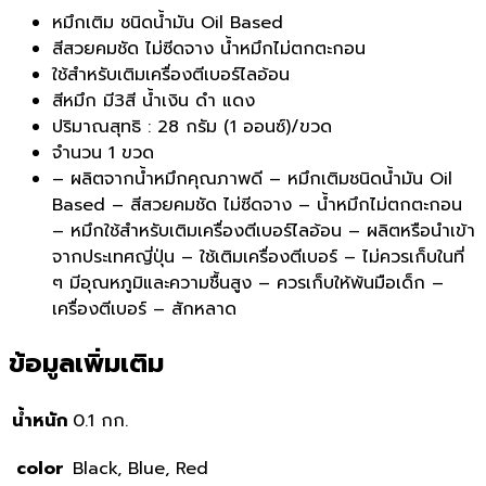
หมึกเติม ชนิดน้ำมัน Oil Based
สีสวยคมชัด ไม่ซีดจาง น้ำหมึกไม่ตกตะกอน
ใช้สำหรับเติมเครื่องตีเบอร์ไลอ้อน
สีหมึก มี3สี น้ำเงิน ดำ แดง
ปริมาณสุทธิ : 28 กรัม (1 ออนซ์)/ขวด
จำนวน 1 ขวด
– ผลิตจากน้ำหมึกคุณภาพดี – หมึกเติมชนิดน้ำมัน Oil
Based – สีสวยคมชัด ไม่ซีดจาง – น้ำหมึกไม่ตกตะกอน
– หมึกใช้สำหรับเติมเครื่องตีเบอร์ไลอ้อน – ผลิตหรือนำเข้า
จากประเทศญี่ปุ่น – ใช้เติมเครื่องตีเบอร์ – ไม่ควรเก็บในที่
ๆ มีอุณหภูมิและความชื้นสูง – ควรเก็บให้พ้นมือเด็ก –
เครื่องตีเบอร์ – สักหลาด
ข้อมูลเพิ่มเติม
น้ำหนัก
0.1 กก.
color
Black, Blue, Red