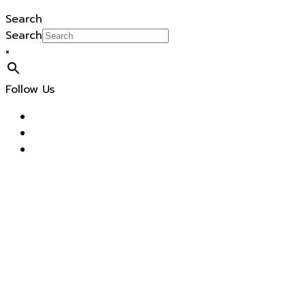
Search
Search
×
Follow Us