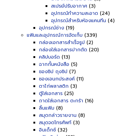
สเปรย์ปรับอากาศ
(3)
อุปกรณ์ทำความสะอาด
(24)
อุปกรณ์สำหรับห้องแคนทีน
(4)
อุปกรณ์ช่าง
(19)
แฟ้มและอุปกรณ์การจัดเก็บ
(339)
กล่องเอกสารสำเร็จรูป
(2)
กล่องใส่เอกสารปากตัด
(20)
คลิปบอร์ด
(13)
ฉากกั้นหนังสือ
(5)
ซองซิป ถุงซิป
(7)
ซองเอนกประสงค์
(11)
ตาไก่พลาสติก
(3)
ตู้ใส่เอกสาร
(25)
ถาดใส่เอกสาร ตะกร้า
(16)
ลิ้นแฟ้ม
(8)
สมุดกล่าวรายงาน
(8)
สมุดจดโทรศัพท์
(3)
อินเด็กซ์
(32)