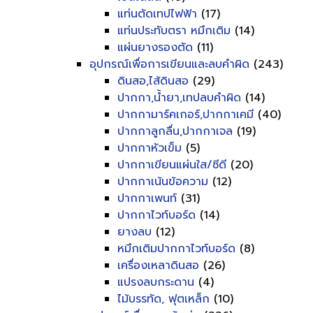
แท่นตัดเทปไฟฟ้า
(17)
แท่นประทับตรา หมึกเติม
(14)
แผ่นยางรองตัด
(11)
อุปกรณ์เพื่อการเขียนและลบคำผิด
(243)
ดินสอ,ไส้ดินสอ
(29)
ปากกา,น้ำยา,เทปลบคำผิด
(14)
ปากกามาร์คเกอร์,ปากกาเคมี
(40)
ปากกาลูกลื่น,ปากกาเจล
(19)
ปากกาหัวเข็ม
(5)
ปากกาเขียนแผ่นใส/ซีดี
(20)
ปากกาเน้นข้อความ
(12)
ปากกาเพนท์
(31)
ปากกาไวท์บอร์ด
(14)
ยางลบ
(12)
หมึกเติมปากกาไวท์บอร์ด
(8)
เครื่องเหลาดินสอ
(26)
แปรงลบกระดาน
(4)
ไม้บรรทัด, ฟุตเหล็ก
(10)