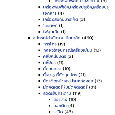
เครื่องพิมพ์อักษร MOTEX
(3)
เครื่องพิมพ์เช็ค,เครื่องปรุเช็ค,เครื่องปรุ
เอกสาร
(4)
เครื่องสแกนบาร์โค๊ต
(3)
โทรศัพท์
(1)
ไฟฉุกเฉิน
(1)
อุปกรณ์สำนักงานเบ็ดเตล็ด
(460)
กรรไกร
(19)
กล่องใส่อุปกรณ์เครื่องเขียน
(13)
คลิ๊บหนีบบัตร
(2)
คลิ๊ปดำ
(11)
ที่ถอนลวด
(10)
ที่เจาะรู ที่ตัดมุมบัตร
(21)
บัตรติดหน้าอก ป้ายคล้องคอ
(13)
มีดคัตเตอร์ ใบมีดคัตเตอร์
(81)
ลวดเย็บกระดาษ
(119)
ตราช้าง
(10)
บอสติก
(4)
ราปิด
(43)