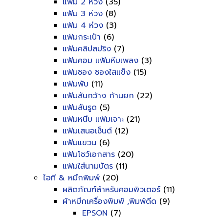
แฟ้ม 2 ห่วง
(35)
แฟ้ม 3 ห่วง
(8)
แฟ้ม 4 ห่วง
(3)
แฟ้มกระเป๋า
(6)
แฟ้มคลิปสปริง
(7)
แฟ้มคอม แฟ้มหีบเพลง
(3)
แฟ้มซอง ซองใสแข็ง
(15)
แฟ้มพับ
(11)
แฟ้มสันกว้าง ก้านยก
(22)
แฟ้มสันรูด
(5)
แฟ้มหนีบ แฟ้มเจาะ
(21)
แฟ้มเสนอเซ็นต์
(12)
แฟ้มแขวน
(6)
แฟ้มโชว์เอกสาร
(20)
แฟ้มใส่นามบัตร
(11)
ไอที & หมึกพิมพ์
(20)
ผลิตภัณฑ์สำหรับคอมพิวเตอร์
(11)
ผ้าหมึกเครื่องพิมพ์ ,พิมพ์ดีด
(9)
EPSON
(7)