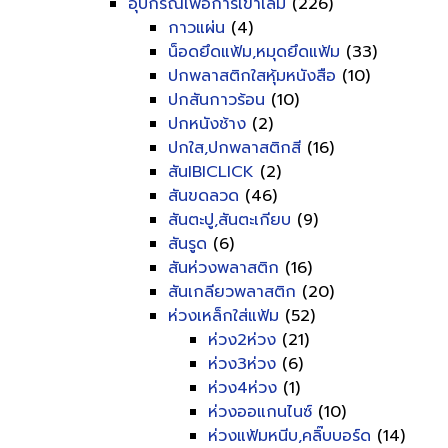
อุปกรณ์เพื่อการเข้าเล่ม
(226)
กาวแผ่น
(4)
น็อดยึดแฟ้ม,หมุดยึดแฟ้ม
(33)
ปกพลาสติกใสหุ้มหนังสือ
(10)
ปกสันกาวร้อน
(10)
ปกหนังช้าง
(2)
ปกใส,ปกพลาสติกสี
(16)
สันIBICLICK
(2)
สันขดลวด
(46)
สันตะปู,สันตะเกียบ
(9)
สันรูด
(6)
สันห่วงพลาสติก
(16)
สันเกลียวพลาสติก
(20)
ห่วงเหล็กใส่แฟ้ม
(52)
ห่วง2ห่วง
(21)
ห่วง3ห่วง
(6)
ห่วง4ห่วง
(1)
ห่วงออแกนไนซ์
(10)
ห่วงแฟ้มหนีบ,คลิ๊บบอร์ด
(14)