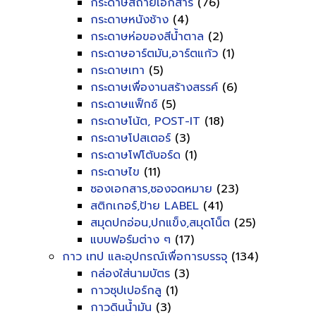
กระดาษสีถ่ายเอกสาร
(76)
กระดาษหนังช้าง
(4)
กระดาษห่อของสีน้ำตาล
(2)
กระดาษอาร์ตมัน,อาร์ตแก้ว
(1)
กระดาษเทา
(5)
กระดาษเพื่องานสร้างสรรค์
(6)
กระดาษแฟ็กซ์
(5)
กระดาษโน้ต, POST-IT
(18)
กระดาษโปสเตอร์
(3)
กระดาษโฟโต้บอร์ด
(1)
กระดาษไข
(11)
ซองเอกสาร,ซองจดหมาย
(23)
สติกเกอร์,ป้าย LABEL
(41)
สมุดปกอ่อน,ปกแข็ง,สมุดโน็ต
(25)
แบบฟอร์มต่าง ๆ
(17)
กาว เทป และอุปกรณ์เพื่อการบรรจุ
(134)
กล่องใส่นามบัตร
(3)
กาวซุปเปอร์กลู
(1)
กาวดินน้ำมัน
(3)