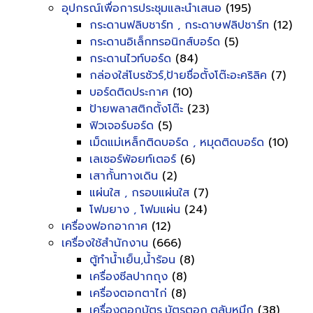
อุปกรณ์เพื่อการประชุมและนำเสนอ
(195)
กระดานฟลิบชาร์ท , กระดาษฟลิปชาร์ท
(12)
กระดานอิเล็กทรอนิกส์บอร์ด
(5)
กระดานไวท์บอร์ด
(84)
กล่องใส่โบรชัวร์,ป้ายชื่อตั้งโต๊ะอะคริลิค
(7)
บอร์ดติดประกาศ
(10)
ป้ายพลาสติกตั้งโต๊ะ
(23)
ฟิวเจอร์บอร์ด
(5)
เม็ดแม่เหล็กติดบอร์ด , หมุดติดบอร์ด
(10)
เลเซอร์พ้อยท์เตอร์
(6)
เสากั้นทางเดิน
(2)
แผ่นใส , กรอบแผ่นใส
(7)
โฟมยาง , โฟมแผ่น
(24)
เครื่องฟอกอากาศ
(12)
เครื่องใช้สำนักงาน
(666)
ตู้ทำน้ำเย็น,น้ำร้อน
(8)
เครื่องซีลปากถุง
(8)
เครื่องตอกตาไก่
(8)
เครื่องตอกบัตร,บัตรตอก,ตลับหมึก
(38)