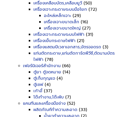
เครื่องเคลือบบัตร,เคลือบยูวี
(50)
เครื่องเจาะกระดาษระบบมือโยก
(72)
อะไหล่เหล็กเจาะ
(29)
เครื่องเจาะขนาดเล็ก
(16)
เครื่องเจาะขนาดใหญ่
(27)
เครื่องเจาะกระดาษระบบไฟฟ้า
(31)
เครื่องเย็บกระดาษไฟฟ้า
(21)
เครื่องแสตมป์เวลาเอกสาร,บัตรจอดรถ
(3)
แท่นตัดกระดาษ,แท่นตัดการ์ดพีวีซี,ตัดนามบัตร
ไฟฟ้า
(78)
เฟอร์นิเจอร์สำนักงาน
(66)
ตู้ยา ตู้จดหมาย
(14)
ตู้เก็บกุญแจ
(4)
ตู้เซฟ
(4)
เก้าอี้
(37)
โต๊ะทำงาน,โต๊ะพับ
(7)
แคนทีนและเครื่องมือช่าง
(52)
ผลิตภัณฑ์ทำความสะอาด
(33)
น้ำยาทำความสะอาด
(2)