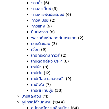
กาวน้ำ
(6)
กาวลาเท็กซ์
(3)
กาวสารพัดประโยชน์
(6)
กาวสเปรย์
(2)
กาวแท่ง
(9)
ปืนยิงกาว
(8)
พลาสติกห่อของกันกระแทก
(2)
ยางรัดของ
(3)
เชื่อก
(9)
เทปกระดาษกาวสี
(2)
เทปติดกล่อง OPP
(8)
เทปผ้า
(8)
เทปย่น
(12)
เทปเยื่อกาวสองหน้า
(9)
เทปโฟม
(7)
เทปใส เทปขุ่น
(33)
บ้านและสวน
(11)
อุปกรณ์สำนักงาน
(1,144)
อุปกรณ์การเคลือบบัตร
(64)