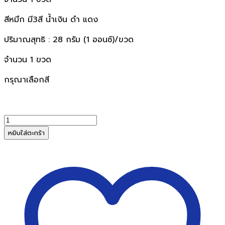
สีหมึก มี3สี น้ำเงิน ดำ แดง
ปริมาณสุทธิ : 28 กรัม (1 ออนซ์)/ขวด
จำนวน 1 ขวด
กรุณาเลือกสี
จำนวน
LION
หยิบใส่ตะกร้า
หมึก
เติม
เครื่อง
ตี
เบอร์
LMN-
1ไล