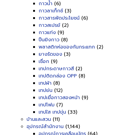
กาวน้ำ
(6)
กาวลาเท็กซ์
(3)
กาวสารพัดประโยชน์
(6)
กาวสเปรย์
(2)
กาวแท่ง
(9)
ปืนยิงกาว
(8)
พลาสติกห่อของกันกระแทก
(2)
ยางรัดของ
(3)
เชื่อก
(9)
เทปกระดาษกาวสี
(2)
เทปติดกล่อง OPP
(8)
เทปผ้า
(8)
เทปย่น
(12)
เทปเยื่อกาวสองหน้า
(9)
เทปโฟม
(7)
เทปใส เทปขุ่น
(33)
บ้านและสวน
(11)
อุปกรณ์สำนักงาน
(1,144)
อุปกรณ์การเคลือบบัตร
(64)