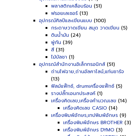
พลาสติกเคลือบร้อน
(51)
ฟรอยเลเซอร์
(13)
อุปกรณ์ศิลป์และเขียนแบบ
(100)
กระดาษวาดเขียน สมุด วาดเขียน
(5)
ดินน้ำมัน
(24)
พู่กัน
(39)
สี
(31)
ไม้บัลชา
(1)
อุปกรณ์สำนักงานอิเล็กทรอนิกส์
(51)
ถ่านไฟฉาย,ถ่านอัลคาไลน์,แท่นชาร์จ
(13)
ฟิลม์แฟ็กซ์, drumเครื่องแฟ็กซ์
(5)
รางปลั๊กเอนกประสงค์
(1)
เครื่องคิดเลข,เครื่องคำนวณเลข
(14)
เครื่องคิดเลข CASIO
(14)
เครื่องพิมพ์อักษร,เทปพิมพ์อักษร
(9)
เครื่องพิมพ์อักษร BROTHER
(3)
เครื่องพิมพ์อักษร DYMO
(3)