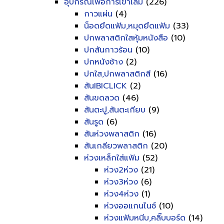
อุปกรณ์เพื่อการเข้าเล่ม
(226)
กาวแผ่น
(4)
น็อดยึดแฟ้ม,หมุดยึดแฟ้ม
(33)
ปกพลาสติกใสหุ้มหนังสือ
(10)
ปกสันกาวร้อน
(10)
ปกหนังช้าง
(2)
ปกใส,ปกพลาสติกสี
(16)
สันIBICLICK
(2)
สันขดลวด
(46)
สันตะปู,สันตะเกียบ
(9)
สันรูด
(6)
สันห่วงพลาสติก
(16)
สันเกลียวพลาสติก
(20)
ห่วงเหล็กใส่แฟ้ม
(52)
ห่วง2ห่วง
(21)
ห่วง3ห่วง
(6)
ห่วง4ห่วง
(1)
ห่วงออแกนไนซ์
(10)
ห่วงแฟ้มหนีบ,คลิ๊บบอร์ด
(14)