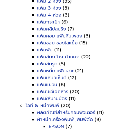
แฟ้ม 2 ห่วง
(35)
แฟ้ม 3 ห่วง
(8)
แฟ้ม 4 ห่วง
(3)
แฟ้มกระเป๋า
(6)
แฟ้มคลิปสปริง
(7)
แฟ้มคอม แฟ้มหีบเพลง
(3)
แฟ้มซอง ซองใสแข็ง
(15)
แฟ้มพับ
(11)
แฟ้มสันกว้าง ก้านยก
(22)
แฟ้มสันรูด
(5)
แฟ้มหนีบ แฟ้มเจาะ
(21)
แฟ้มเสนอเซ็นต์
(12)
แฟ้มแขวน
(6)
แฟ้มโชว์เอกสาร
(20)
แฟ้มใส่นามบัตร
(11)
ไอที & หมึกพิมพ์
(20)
ผลิตภัณฑ์สำหรับคอมพิวเตอร์
(11)
ผ้าหมึกเครื่องพิมพ์ ,พิมพ์ดีด
(9)
EPSON
(7)