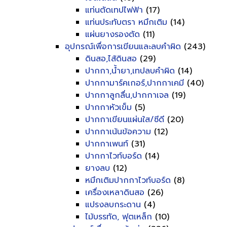
แท่นตัดเทปไฟฟ้า
(17)
แท่นประทับตรา หมึกเติม
(14)
แผ่นยางรองตัด
(11)
อุปกรณ์เพื่อการเขียนและลบคำผิด
(243)
ดินสอ,ไส้ดินสอ
(29)
ปากกา,น้ำยา,เทปลบคำผิด
(14)
ปากกามาร์คเกอร์,ปากกาเคมี
(40)
ปากกาลูกลื่น,ปากกาเจล
(19)
ปากกาหัวเข็ม
(5)
ปากกาเขียนแผ่นใส/ซีดี
(20)
ปากกาเน้นข้อความ
(12)
ปากกาเพนท์
(31)
ปากกาไวท์บอร์ด
(14)
ยางลบ
(12)
หมึกเติมปากกาไวท์บอร์ด
(8)
เครื่องเหลาดินสอ
(26)
แปรงลบกระดาน
(4)
ไม้บรรทัด, ฟุตเหล็ก
(10)