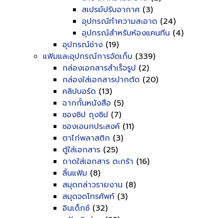
สเปรย์ปรับอากาศ
(3)
อุปกรณ์ทำความสะอาด
(24)
อุปกรณ์สำหรับห้องแคนทีน
(4)
อุปกรณ์ช่าง
(19)
แฟ้มและอุปกรณ์การจัดเก็บ
(339)
กล่องเอกสารสำเร็จรูป
(2)
กล่องใส่เอกสารปากตัด
(20)
คลิปบอร์ด
(13)
ฉากกั้นหนังสือ
(5)
ซองซิป ถุงซิป
(7)
ซองเอนกประสงค์
(11)
ตาไก่พลาสติก
(3)
ตู้ใส่เอกสาร
(25)
ถาดใส่เอกสาร ตะกร้า
(16)
ลิ้นแฟ้ม
(8)
สมุดกล่าวรายงาน
(8)
สมุดจดโทรศัพท์
(3)
อินเด็กซ์
(32)