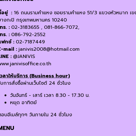
ี่อยู่ :
16 ถนนรามคำแหง ซอยรามคำแหง 51/3 แขวงหัวหมาก เข
บางกะปิ กรุงเทพมหานคร 10240
โทร. :
02-3183655 , 081-866-7072,
โทร. :
086-792-2552
แฟกซ์ :
02-7187449
E-mail :
janivis2008@hotmail.com
LINE :
@JANIVIS
www.janivisoffice.co.th
เวลาให้บริการ (Business hour)
ับการสั่งซื้อผ่านเว็บไซต์ 24 ชั่วโมง
วันจันทร์ - เสาร์ เวลา 8.30 - 17.30 น.
หยุด อาทิตย์
ตอบอีเมล์ทุกๆ วันภายใน 24 ชั่วโมง
MENU