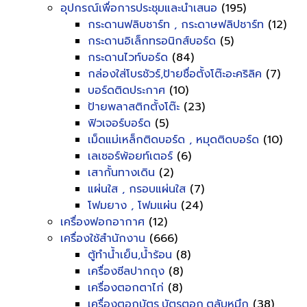
อุปกรณ์เพื่อการประชุมและนำเสนอ
(195)
กระดานฟลิบชาร์ท , กระดาษฟลิปชาร์ท
(12)
กระดานอิเล็กทรอนิกส์บอร์ด
(5)
กระดานไวท์บอร์ด
(84)
กล่องใส่โบรชัวร์,ป้ายชื่อตั้งโต๊ะอะคริลิค
(7)
บอร์ดติดประกาศ
(10)
ป้ายพลาสติกตั้งโต๊ะ
(23)
ฟิวเจอร์บอร์ด
(5)
เม็ดแม่เหล็กติดบอร์ด , หมุดติดบอร์ด
(10)
เลเซอร์พ้อยท์เตอร์
(6)
เสากั้นทางเดิน
(2)
แผ่นใส , กรอบแผ่นใส
(7)
โฟมยาง , โฟมแผ่น
(24)
เครื่องฟอกอากาศ
(12)
เครื่องใช้สำนักงาน
(666)
ตู้ทำน้ำเย็น,น้ำร้อน
(8)
เครื่องซีลปากถุง
(8)
เครื่องตอกตาไก่
(8)
เครื่องตอกบัตร,บัตรตอก,ตลับหมึก
(38)