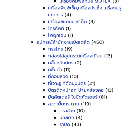
เครื่องพิมพ์อักษร MOTEX
(3)
เครื่องพิมพ์เช็ค,เครื่องปรุเช็ค,เครื่องปรุ
เอกสาร
(4)
เครื่องสแกนบาร์โค๊ต
(3)
โทรศัพท์
(1)
ไฟฉุกเฉิน
(1)
อุปกรณ์สำนักงานเบ็ดเตล็ด
(460)
กรรไกร
(19)
กล่องใส่อุปกรณ์เครื่องเขียน
(13)
คลิ๊บหนีบบัตร
(2)
คลิ๊ปดำ
(11)
ที่ถอนลวด
(10)
ที่เจาะรู ที่ตัดมุมบัตร
(21)
บัตรติดหน้าอก ป้ายคล้องคอ
(13)
มีดคัตเตอร์ ใบมีดคัตเตอร์
(81)
ลวดเย็บกระดาษ
(119)
ตราช้าง
(10)
บอสติก
(4)
ราปิด
(43)