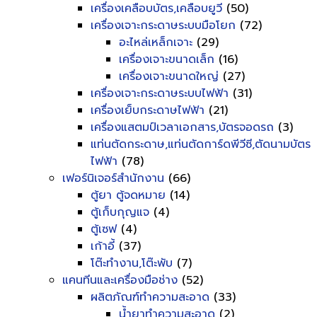
เครื่องเคลือบบัตร,เคลือบยูวี
(50)
เครื่องเจาะกระดาษระบบมือโยก
(72)
อะไหล่เหล็กเจาะ
(29)
เครื่องเจาะขนาดเล็ก
(16)
เครื่องเจาะขนาดใหญ่
(27)
เครื่องเจาะกระดาษระบบไฟฟ้า
(31)
เครื่องเย็บกระดาษไฟฟ้า
(21)
เครื่องแสตมป์เวลาเอกสาร,บัตรจอดรถ
(3)
แท่นตัดกระดาษ,แท่นตัดการ์ดพีวีซี,ตัดนามบัตร
ไฟฟ้า
(78)
เฟอร์นิเจอร์สำนักงาน
(66)
ตู้ยา ตู้จดหมาย
(14)
ตู้เก็บกุญแจ
(4)
ตู้เซฟ
(4)
เก้าอี้
(37)
โต๊ะทำงาน,โต๊ะพับ
(7)
แคนทีนและเครื่องมือช่าง
(52)
ผลิตภัณฑ์ทำความสะอาด
(33)
น้ำยาทำความสะอาด
(2)