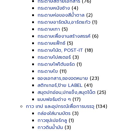
กระดาษสีถ่ายเอกสาร
(76)
กระดาษหนังช้าง
(4)
กระดาษห่อของสีน้ำตาล
(2)
กระดาษอาร์ตมัน,อาร์ตแก้ว
(1)
กระดาษเทา
(5)
กระดาษเพื่องานสร้างสรรค์
(6)
กระดาษแฟ็กซ์
(5)
กระดาษโน้ต, POST-IT
(18)
กระดาษโปสเตอร์
(3)
กระดาษโฟโต้บอร์ด
(1)
กระดาษไข
(11)
ซองเอกสาร,ซองจดหมาย
(23)
สติกเกอร์,ป้าย LABEL
(41)
สมุดปกอ่อน,ปกแข็ง,สมุดโน็ต
(25)
แบบฟอร์มต่าง ๆ
(17)
กาว เทป และอุปกรณ์เพื่อการบรรจุ
(134)
กล่องใส่นามบัตร
(3)
กาวซุปเปอร์กลู
(1)
กาวดินน้ำมัน
(3)